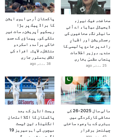
پاکستان آرمی ایوی ایشن
صحافت، فیک نیوز،
کا براڈ پیک پر بڑا
ڈیجیٹل میڈیا، اے آئی
ریسکیو آپریشن، سات غیر
مانیٹرنگ، صحافیوں کی
ملکی کوہ پیماؤں کے جسدِ
رجسٹریشن اور اظہارِ
خاکی برآمد، اسکردو
رائے پر جامع پالیسی کا
منتقل، لاپتہ افراد کی
عندیہ،وزیر اطلاعات
تلاش بدستور جاری
پنجاب عظمیٰ بخاری
38 منٹس ago
25 منٹس ago
مالی سال 2025-26 کی
ویسٹ انڈیز کے بعد
معاشی کارکردگی میں
پاکستان کا اگلا امتحان
بہتری کے باوجود ساختی
انگلینڈ، تین ٹیسٹ
چیلنجز برقرار
میچوں کی اہم سیریز 19
اگست سے شروع ہوگی
45 منٹس ago