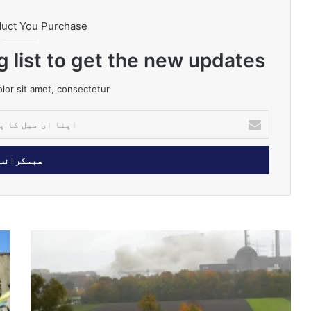
duct You Purchase
g list to get the new updates!
or sit amet, consectetur.
ا
پ
ن
ا
ا
ی
م
ی
ل
ج
ا
ک
ر
س
ا
م
ل
پ
ن
ا
ت
ی
م
ا
و
آ