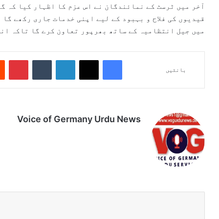
آخر میں ٹرسٹ کے نمائندگان نے اس عزم کا اظہار کیا کہ گ
قیدیوں کی فلاح و بہبود کے لیے اپنی خدمات جاری رکھے گا 
میں جیل انتظامیہ کے ساتھ بھرپور تعاون کرے گا تاکہ انس
Pinterest
Tumblr
LinkedIn
X
Facebook
بانٹیں
Voice of Germany Urdu News
Tik
Ins
Yo
Lin
Fa
We
To
tag
uT
ke
ce
bsi
k
ra
ub
dIn
bo
te
m
e
ok