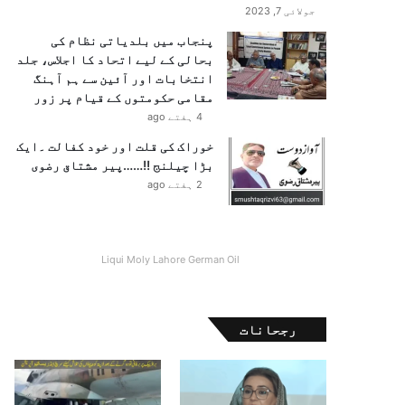
جولائی 7, 2023
پنجاب میں بلدیاتی نظام کی
بحالی کے لیے اتحاد کا اجلاس، جلد
انتخابات اور آئین سے ہم آہنگ
مقامی حکومتوں کے قیام پر زور
4 ہفتے ago
خوراک کی قلت اور خود کفالت ۔ایک
بڑا چیلنج !!……پیر مشتاق رضوی
2 ہفتے ago
Liqui Moly Lahore German Oil
رجحانات