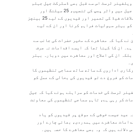
 ویلفیئر ٹرسٹ اس سے قبل بھی ڈسٹرکٹ جیل جہلم
میں متعدد فلاحی منصوبے مکمل کر چکا ہے۔ ان منصوبوں میں جیل میں واٹر پمپ کی تنصیب، 25 سیلنگ اور
ایگزاسٹ فین کی فراہمی، خواتین قیدیوں کے لیے علیحدہ ملاقات شیڈ کی تعمیر اور قیدیوں کے لیے 25 بینچز
کو بہتر سہولیات فراہم کرنا اور ان کے لیے
 نے کہا کہ معاشرے کے مخیر حضرات کی جانب سے
 ہے۔ ان کا کہنا تھا کہ ایسے اقدامات نہ صرف
بلکہ ان کی اصلاح اور معاشرے میں دوبارہ بہتر
ں۔
سرکاری اداروں کے ساتھ ساتھ سماجی تنظیموں کا
ات کو فروغ دے تو قیدیوں کی بحالی کے عمل کو
فیئر ٹرسٹ کی خدمات کو سراہتے ہوئے کہا کہ جیل
مات کر رہی ہے، تاہم سماجی تنظیموں کی معاونت
ہ عید جیسے خوشی کے موقع پر قیدیوں کو یاد
قدامات معاشرے میں ہمدردی، بھائی چارے اور
 دلاتے ہیں کہ وہ بھی معاشرے کا حصہ ہیں۔