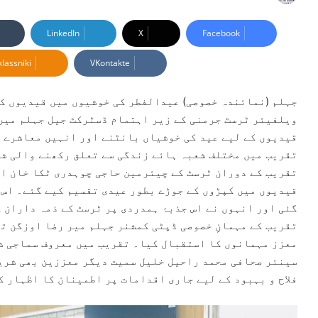
e
n
LinkedIn
X
Facebook
d
lassniki
VKontakte
a
n
e
جہلم (نمائندہ خصوصی) عیدالفطر کی خوشیوں میں قیدیوں کو 
m
ویلفیئر ٹرسٹ جرمنی کے زیر اہتمام ڈسٹرکٹ جیل جہلم میں 
a
قیدیوں کے لیے عید کی خوشیاں بانٹنے اور انہیں معاشرے ک
i
تقریب میں مختلف شعبہ ہائے زندگی سے تعلق رکھنے والی شخ
l
قیدیوں میں کپڑوں کے جوڑے بطور عیدی تقسیم کیے گئے۔ اس 
گئی اور انہوں نے اس جذبۂ ہمدردی پر ٹرسٹ کے ذمہ داران 
تقریب کے مہمانِ خصوصی ڈپٹی کمشنر جہلم میر رضا اوزگن ت
معزز مہمانوں کا استقبال کیا۔ تقریب میں معروف سماجی ش
سینئر صحافی محمد راحیل خلیل سمیت دیگر معززین بھی شریک
فلاح و بہبود کے لیے جاری اقدامات پر اطمینان کا اظہار ک