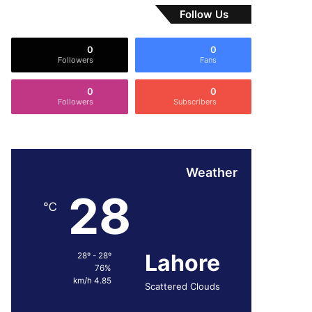
Follow Us
0
0
Followers
Fans
0
0
Followers
Subscribers
Weather
28
℃
Lahore
28º - 28º
76%
4.85 km/h
Scattered Clouds