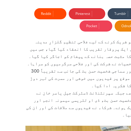
Reddit
Pinterest
Tumblr
Pocket
Odnok
شریک کرنے کے لیے فلاحی تنظیم گلزارِ مدینہ
ایک پروقار تقریب کا انعقاد کیا گیا، جس میں
ا مثبت حصہ بنانے کے پیغام کو اجاگر کیا گیا۔
صیات نے شرکت کی اور فلاحی سرگرمیوں کو سراہا۔
تقریب کے دوران ٹرسٹ کے چیئرمین حاجی چوہدری ٹکا خان اور سماجی شخصیت حسن بٹ کی جانب سے تقریباً 300
موقع پر قیدیوں میں خوشی اور مسرت کی لہر دوڑ
کا شکریہ ادا کیا۔
ھے جبکہ سپرنٹنڈنٹ ڈسٹرکٹ جیل یاسر خان نے
خصیت حسن بٹ، ڈی او لٹریسی میمونہ انجم اور
 ہوئے۔ شرکاء نے قیدیوں سے ملاقات کی اور ان کی
یا۔