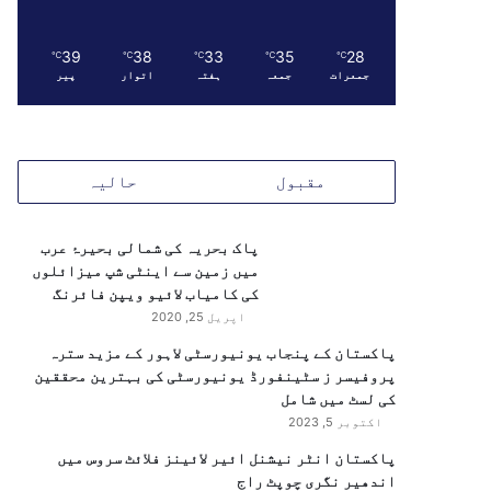
39
38
33
35
28
℃
℃
℃
℃
℃
جمعرات
جمعہ
ہفتہ
اتوار
پیر
مقبول
حالیہ
پاک بحریہ کی شمالی بحیرۂ عرب
میں زمین سے اینٹی شپ میزائلوں
کی کامیاب لائیو ویپن فائرنگ
اپریل 25, 2020
پاکستان کے پنجاب یونیورسٹی لاہور کے مزید سترہ
پروفیسر ز سٹینفورڈ یونیورسٹی کی بہترین محققین
کی لسٹ میں شامل
اکتوبر 5, 2023
پاکستان انٹر نیشنل ائیر لائینز فلائٹ سروس میں
اندھیر نگری چوپٹ راج