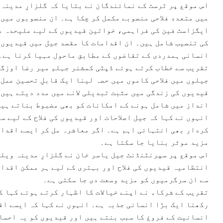
اس موقع پر ٹرسٹ کے نمائندگان نے بتایا کہ گلزارِ مدینہ
کی تنصیب شامل ہیں۔ ان اقدامات کا مقصد جیل میں قیدیوں 
انسانی ہمدردی کے تقاضوں کے مطابق ماحول مہیا کرنا ہے۔
تقریب سے خطاب کرتے ہوئے ڈپٹی کمشنر جہلم میر رضا اوزگن
جیلوں میں فلاحی کاموں میں حصہ لینا ایک قابلِ تحسین عمل
قیدیوں کی زندگی میں مثبت تبدیلی لانے میں مدد دیتے ہیں 
انداز میں شامل ہونے کے امکانات کو بھی مضبوط بناتے ہی
انہوں نے کہا کہ جیل اصلاحات اور قیدیوں کی فلاح کے لیے 
کردار بھی انتہائی اہم ہے۔ اگر معاشرہ مل کر ایسے اقدام
مزید موثر بنایا جا سکتا ہے۔
اس موقع پر سپرنٹنڈنٹ جیل یاسر خان نے گلزارِ مدینہ ویل
انتظامیہ قیدیوں کی فلاح اور بہتری کے لیے ہر ممکن اقدا
سے ان سرگرمیوں کو مزید وسعت دی جا سکتی ہے۔
تقریب کے شرکاء نے اپنے خیالات کا اظہار کرتے ہوئے کہا ک
رکھنا ایک بڑا انسانی جذبہ ہے۔ انہوں نے کہا کہ ایسے ا
انسانیت کے فروغ کا سبب بنتے ہیں اور قیدیوں کو یہ احساس