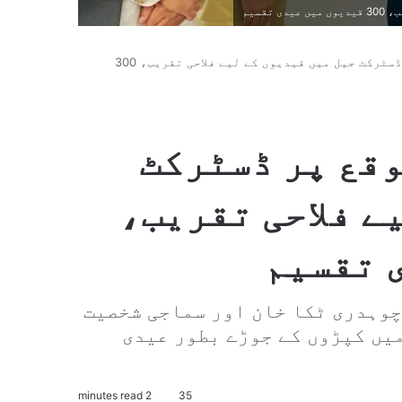
قسیم
جہلم: عیدالفطر کے موقع پر ڈسٹرکٹ جیل میں قیدیوں کے لیے فلاحی تقریب، 300
وقع پر ڈسٹرکٹ
ے فلاحی تقریب،
چوہدری ٹکا خان اور سماجی شخصیت
سے تقریباً 300 قیدیوں میں کپڑوں کے جوڑے بطور عیدی
2 minutes read
35