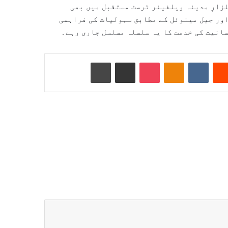
لزارِ مدینہ ویلفیئر ٹرسٹ مستقبل میں بھی
اور جیل مینوئل کے مطابق سہولیات کی فراہمی
انیت کی خدمت کا یہ سلسلہ مسلسل جاری رہے۔
Reddit
VKontakte
Odnoklassniki
Pocket
ای میل کے ذریعے شیئر کریں
پرنٹ کریں