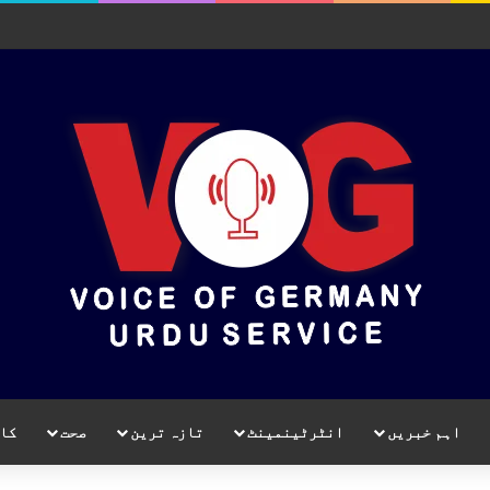
اہم خبریں
انٹرٹینمینٹ
تازہ ترین
صحت
کا