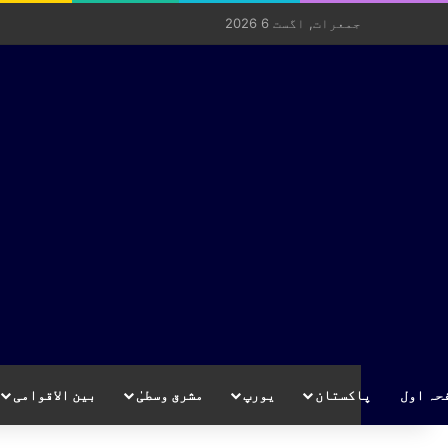
جمعرات, اگست 6 2026
حہ اول
پاکستان
یورپ
مشرق وسطیٰ
بین الاقوامی