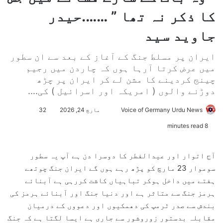
کا ذکر نہ تھا ” …….حیدر
جاوید سید
ایران پر مسلط جنگ کے آغاز کے بعد سے ان سطور
میں عرض کرتا آرہا ہوں کہ چاردن میں رجیم
چینج کردینے کا مشن لے کر ایران پر چڑھ
دوڑنے والوں ( امریکہ اور اسرائیل ) کی....
Voice of Germany Urdu News
S
مارچ 24, 2026
32
e
8 minutes read
n
d
آج اتوار اور عیدالفطر کا دوسرا دن ہے آپ یہ سطور
a
سوموار 23 مارچ کو پڑھ رہے ہوں گے ایران جنگ چوتھے
n
ہفتے میں داخل ہوکر تباہیاں کاشت کررہی ہے آبنائے
e
ہرمز جنگ سے متاثر ہے اور دنیا جنگ اور آبنائے ہرمز کی
m
بندش سے صدر ٹرمپ کی دھمکیوں اور دعووں کے درمیان
a
مقابلہ بدستور زوروشور سے جاری ہے ایسا لگتا ہے کہ جنگ
i