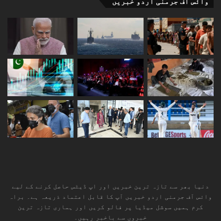
وائس آف جرمنی اردو خبریں
فراہم کرنے کی حکمت عملی والی بات کو نظر انداز نہیں
کیا جاسکتا
کیونکہ جب یہ تواتر کے ساتھ کہا جارہا ہو کہ عمران خان
نہیں تو کچھ بھی نہیں یا یہ کہ عمران کے حامی قافلہ
حسینی اور موجودہ نظام کے حامی یزیدی ہیں تو یہ سمجھنا
چنداں مشکل نہیں کہ کون کیا چاہتا ہے اور ملک کو کس طرف
لیجانا چاہتا ہے ؟
دنیا بھر سے تازہ ترین خبریں اور اپ ڈیٹس حاصل کرنے کے لیے
وائس آف جرمنی اردو خبریں آپ کا قابل اعتماد ذریعہ ہے۔ براہ
کرم ہمیں سوشل میڈیا پر فالو کریں اور ہماری تازہ ترین
خبروں سے باخبر رہیں۔