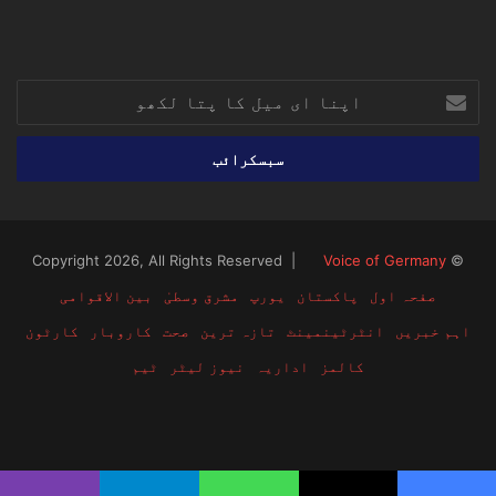
RSS
TikTok
Instagram
YouTube
LinkedIn
Facebook
X
اپنا
ای
میل
کا
پتا
لکھو
Voice of Germany
© Copyright 2026, All Rights Reserved |
صفحہ اول
پاکستان
یورپ
مشرق وسطیٰ
بین الاقوامی
اہم خبریں
انٹرٹینمینٹ
تازہ ترین
صحت
کاروبار
کارٹون
کالمز
اداریہ
نیوز لیٹر
ٹیم
RSS
TikTok
Instagram
YouTube
LinkedIn
Facebook
X