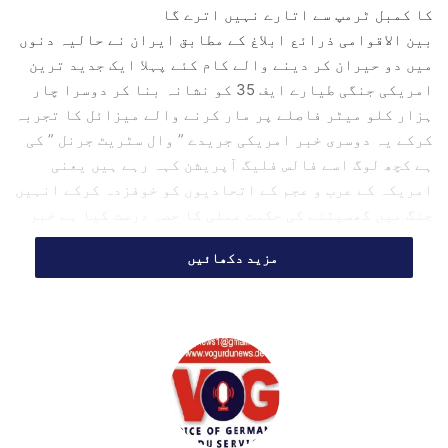
l
کا کمبل ٹرمپ سے اتارے نہیں اترے گا
بین الاقوامی ذرائع ابلاغ کے مطابق ایران نے حالیہ دنوں
میں دو حیران کر دینے والے کام کئے پہلا ایک جدید ترین
امریکی جنگی طیارے ایف 35 کو نشانہ بنا کر دوسرا چار
ہزار کلو میٹر فاصلے پر مار کرنے والے میزائل کا تجربہ
کرکے یہ دوسری خبر امریکی جریدے ” وال سٹریٹ جرنل ” کی
ہے کچھ لوگ اسے فالس فلیگ آپریشن کہہ رہے ہیں یعنی
امریکہ کے عرب و عجم کے اتحادیوں کو خوفزدہ کرکے انہیں
جنگ میں گھسیٹنے کی حکمت عملی کا حصہ درست کیا ہے خبر
یا تجزیہ نگاروں کی رائے ایک آدھ دن میں بات واضع
مزید دکھائیں
ہوجائے گی
فی الوقت یہ ہے کہ ایران نے گزشتہ دودنوں کے دوران
اسرائیل پر جو میزائل حملے کئے ان سے اسرائیل کے مختلف
شہروں میں خاصی تباہی ہوئی بتایا جارہا ہے کہ حیفہ کی
آئل ریفائنری بجلی گھر اور دیگر علاقوں کے عسکری نوعیت
کے اہم مقامات کو نشانہ بنایا گیا البتہ نیتن یاہو
سوشل میڈیا پر ہلاک کردیئے جانے کے باوجود زندہ ہے
میدان جنگ سے تازہ ترین خبر یہ ہے کہ ایران کی جانب سے