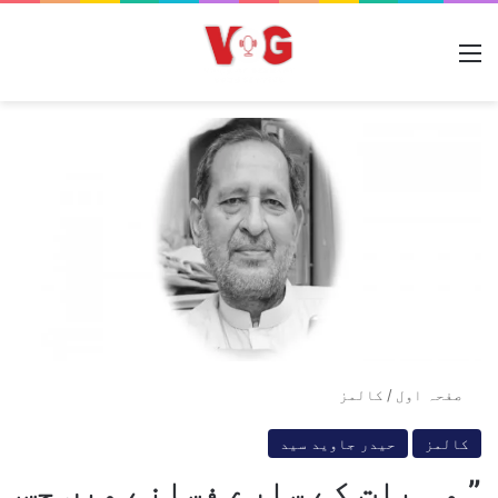
مینو
صفحہ اول
/
کالمز
کالمز
حیدر جاوید سید
” وہ بات کے سارے فسانے میں جس