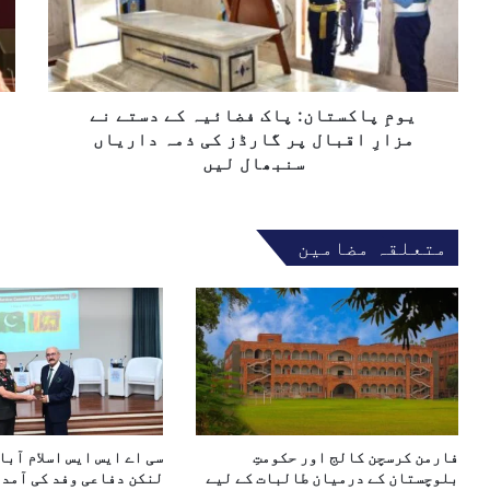
ا
ک
س
ل
س
ط
ک
ت
یٰ
ھ
ا
م
و
ن
یومِ پاکستان: پاک فضائیہ کے دستے نے
ی
:
ں
مزارِ اقبال پر گارڈز کی ذمہ داریاں
پ
ا
سنبھال لیں
ا
م
ک
ن
ف
ک
متعلقہ مضامین
ض
ے
ا
ل
ئ
ی
ی
ے
ہ
پ
ک
ا
ے
ک
د
س
س
ت
فارمن کرسچن کالج اور حکومتِ
سی اے ایس ایس اسلام آبا
ت
ا
بلوچستان کے درمیان طالبات کے لیے
لنکن دفاعی وفد کی آمد،
ے
ن