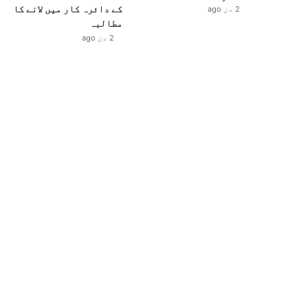
کے دائرہ کار میں لانے کا
2 دن ago
مطالبہ
2 دن ago