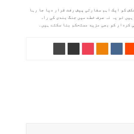
ش کو ایک اہم سفارتی پیش رفت قرار دیا جا رہا
یں تو یہ نہ صرف خطے میں جنگ بندی کی راہ
 کردار کو بھی مزید مستحکم بنا سکتے ہیں۔
Reddit
VKontakte
Odnoklassniki
Pocket
ای میل کے ذریعے شیئر کریں
پرنٹ کریں