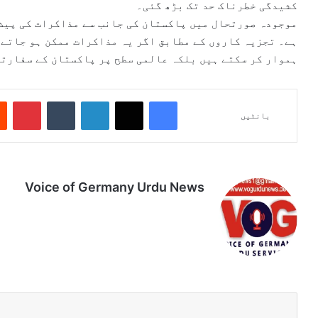
کشیدگی خطرناک حد تک بڑھ گئی۔
موجودہ صورتحال میں پاکستان کی جانب سے مذاکرات کی پیشک
ہے۔ تجزیہ کاروں کے مطابق اگر یہ مذاکرات ممکن ہو جاتے ہ
ہموار کر سکتے ہیں بلکہ عالمی سطح پر پاکستان کے سفارتی
Pinterest
Tumblr
LinkedIn
X
Facebook
بانٹیں
Voice of Germany Urdu News
Tik
Ins
Yo
Lin
Fa
We
To
tag
uT
ke
ce
bsi
k
ra
ub
dIn
bo
te
m
e
ok