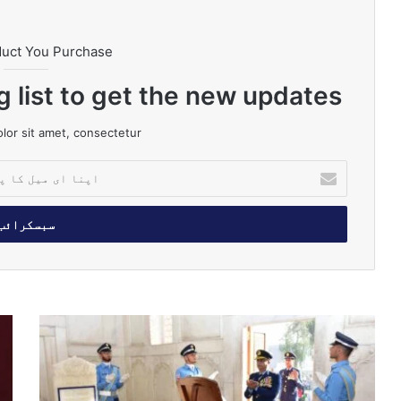
duct You Purchase
g list to get the new updates!
or sit amet, consectetur.
ا
پ
ن
ا
ا
ی
م
ی
ل
ی
م
ک
و
ش
ا
مِ
ر
پ
پ
قِ
ت
ا
و