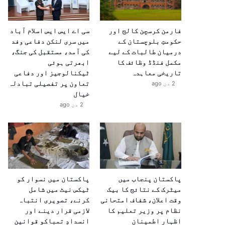
فارمن کرسچن کالج اور
سی اے ایس ایس اسلام آباد
حکومتِ بلوچستان کے
میں سری لنکن دفاعی وفد
درمیان طالبات کے لیے
کی آمد، مستقبل کی جنگ،
مکمل فنڈڈ وظائف کا
ابھرتی ہوئی
تاریخی معاہدہ
ٹیکنالوجیز اور دفاعی
تعاون پر تفصیلی تبادلہ
2 دن ago
خیال
2 دن ago
پاکستان پنجاب میں
پاکستان میں نسوار کو
میٹرک کے نتائج کا بیک
ٹیکس نیٹ میں شامل
وقت اعلان، شفاف امتحانی
کرنے، تصویری انتباہ
نظام پر وزیر تعلیم کا
لازمی قرار دینے اور
اظہارِ اطمینان
انسدادِ تمباکو قوانین