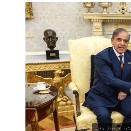
 توجہ کا مرکز بن گئی