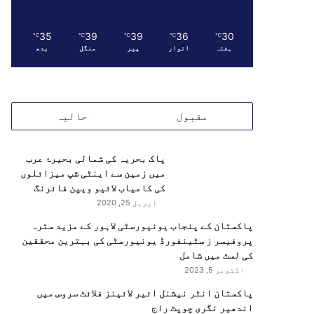
35
39
39
36
30
℃
℃
℃
℃
℃
ہفتہ
اتوار
پیر
منگل
بدھ
مقبول
حالیہ
پاک بحریہ کی شمالی بحیرۂ عرب
میں زمین سے اینٹی شپ میزائلوں
کی کامیاب لائیو ویپن فائرنگ
اپریل 25, 2020
پاکستان کے پنجاب یونیورسٹی لاہور کے مزید سترہ
پروفیسر ز سٹینفورڈ یونیورسٹی کی بہترین محققین
کی لسٹ میں شامل
اکتوبر 5, 2023
پاکستان انٹر نیشنل ائیر لائینز فلائٹ سروس میں
اندھیر نگری چوپٹ راج