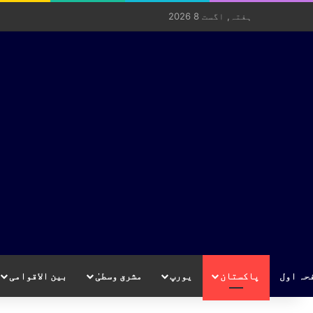
ہفتہ, اگست 8 2026
حہ اول
پاکستان
یورپ
مشرق وسطیٰ
بین الاقوامی