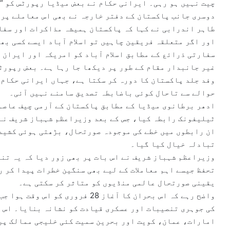
چیت نہیں ہو رہی۔ ایرانی حکام نے بعض میڈیا رپورٹس کو “
دوسری جانب پاکستان کے دفتر خارجہ نے بھی اس معاملے پر 
طاہر اندرابی نے کہا کہ پاکستان ہمیشہ مذاکرات اور سفار
اور اگر متعلقہ فریقین چاہیں تو اسلام آباد ایسے کسی بھ
سفارتی ذرائع کے مطابق اسلام آباد کو امریکہ اور ایران ک
غیر جانبدار مقام کے طور پر دیکھا جا رہا ہے۔ بعض رپورٹس
وفد جلد پاکستان کا دورہ کر سکتا ہے، جہاں ایرانی حکام 
حوالے سے تاحال کوئی باضابطہ تصدیق سامنے نہیں آئی۔
ادھر برطانوی میڈیا کے مطابق پاکستان کے آرمی چیف عاصم 
ٹیلیفونک رابطہ کیا، جس کے بعد وزیراعظم شہباز شریف نے
ان رابطوں میں خطے کی موجودہ صورتحال، بڑھتی ہوئی کشید
تبادلہ خیال کیا گیا۔
وزیراعظم شہباز شریف نے اس بات پر بھی زور دیا کہ یہ تن
تحفظ جیسے اہم معاملات کے لیے بھی سنگین خطرات پیدا کر ر
یقینی صورتحال عالمی منڈیوں کو متاثر کر سکتی ہے۔
واضح رہے کہ اس بحران کا آغاز 28 ف
کی جوہری تنصیبات اور عسکری قیادت کو نشانہ بنایا۔ اس ک
امارات، عمان، کویت اور بحرین سمیت کئی خلیجی ممالک پر 