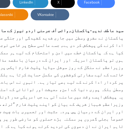
n
LinkedIn
X
Facebook
d
lassniki
VKontakte
a
n
e
سید عاطف ندیم-پاکستان،وائس آف جرمنی اردو نیوز کے سات
m
پاکستان نے مشرقِ وسطیٰ میں جاری شدید کشیدگی اور جنگی ص
a
ادا کرنے کی پیشکش کر دی ہے، جسے عالمی سطح پر خاصی توج
i
کیا ہے کہ پاکستان خطے میں امن و استحکام کے لیے ہر ممک
l
ہوں تو پاکستان امریکہ اور ایران کے درمیان بامقصد مذا
وزیراعظم نے منگل کے روز سوشل میڈیا پلیٹ فارم ایکس پر 
خاتمے کے لیے سفارتی کوششوں کی مکمل حمایت کرتا ہے بلکہ
پر کردار ادا کرنے کے لیے بھی تیار ہے۔ انہوں نے اس بات 
وسطیٰ بلکہ پوری دنیا کے امن، معیشت اور توانائی کے استح
یہ پیشکش ایسے وقت میں سامنے آئی ہے جب امریکی صدر ڈونل
وزیراعظم شہباز شریف کے بیان کو اپنے پلیٹ فارم “ٹرتھ س
اور ایران کے درمیان پسِ پردہ مثبت اور تعمیری بات چیت 
خصوصاً بجلی گھروں پر ممکنہ بڑے حملوں کو عارضی طور پر پ
تاہم ایران نے ان دعوؤں کی تردید کرتے ہوئے کہا ہے کہ ام