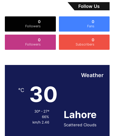
Follow Us
0
0
Followers
Fans
0
0
Followers
Subscribers
Weather
30
℃
Lahore
30º - 27º
66%
2.46 km/h
Scattered Clouds