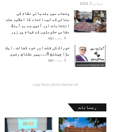
جولائی 7, 2023
پنجاب میں بلدیاتی نظام کی
بحالی کے لیے اتحاد کا اجلاس، جلد
انتخابات اور آئین سے ہم آہنگ
مقامی حکومتوں کے قیام پر زور
4 ہفتے ago
خوراک کی قلت اور خود کفالت ۔ایک
بڑا چیلنج !!……پیر مشتاق رضوی
3 ہفتے ago
Liqui Moly Lahore German Oil
رجحانات