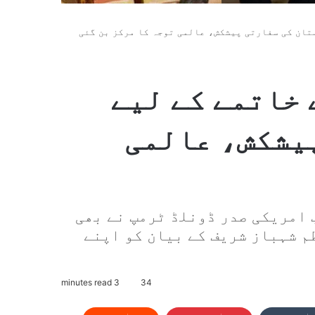
ستان کی سفارتی پیشکش، عالمی توجہ کا مرکز بن گئی
 خاتمے کے لیے
یشکش، عالمی
 امریکی صدر ڈونلڈ ٹرمپ نے بھی
م شہباز شریف کے بیان کو اپنے
3 minutes read
34