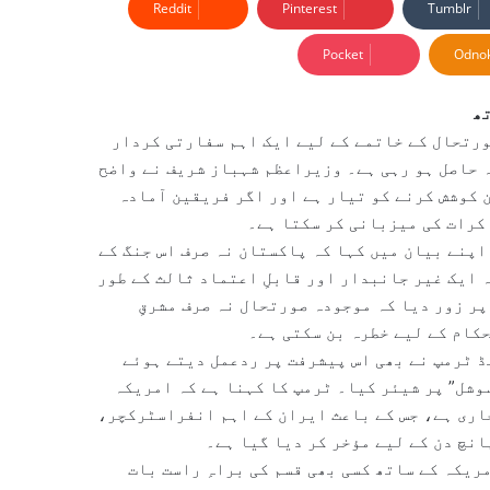
Reddit
Pinterest
Tumblr
Pocket
Odnok
ھ
ورتحال کے خاتمے کے لیے ایک اہم سفارتی کردار
ہ حاصل ہو رہی ہے۔ وزیراعظم شہباز شریف نے واضح
ن کوشش کرنے کو تیار ہے اور اگر فریقین آمادہ
کرات کی میزبانی کر سکتا ہے۔
اپنے بیان میں کہا کہ پاکستان نہ صرف اس جنگ کے
 ایک غیر جانبدار اور قابلِ اعتماد ثالث کے طور
پر زور دیا کہ موجودہ صورتحال نہ صرف مشرقِ
کام کے لیے خطرہ بن سکتی ہے۔
ڈ ٹرمپ نے بھی اس پیشرفت پر ردعمل دیتے ہوئے
وشل” پر شیئر کیا۔ ٹرمپ کا کہنا ہے کہ امریکہ
جاری ہے، جس کے باعث ایران کے اہم انفراسٹرکچر،
انچ دن کے لیے مؤخر کر دیا گیا ہے۔
ریکہ کے ساتھ کسی بھی قسم کی براہِ راست بات