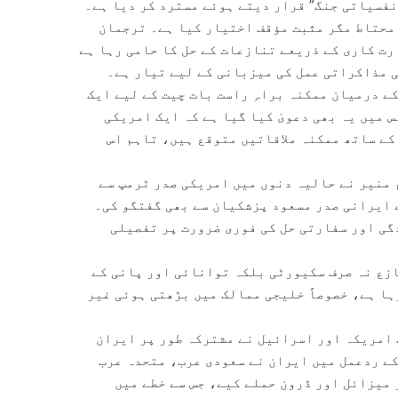
نفسیاتی جنگ” قرار دیتے ہوئے مسترد کر دیا ہے۔
محتاط مگر مثبت مؤقف اختیار کیا ہے۔ ترجمان
ت کاری کے ذریعے تنازعات کے حل کا حامی رہا ہے
ی مذاکراتی عمل کی میزبانی کے لیے تیار ہے۔
ے درمیان ممکنہ براہِ راست بات چیت کے لیے ایک
 میں یہ بھی دعویٰ کیا گیا ہے کہ ایک امریکی
کے ساتھ ممکنہ ملاقاتیں متوقع ہیں، تاہم اس
منیر نے حالیہ دنوں میں امریکی صدر ٹرمپ سے
 ایرانی صدر مسعود پزشکیان سے بھی گفتگو کی۔
گی اور سفارتی حل کی فوری ضرورت پر تفصیلی
ازع نہ صرف سکیورٹی بلکہ توانائی اور پانی کے
ہا ہے، خصوصاً خلیجی ممالک میں بڑھتی ہوئی غیر
روری کو اس وقت ہوا جب امریکہ اور اسرائیل نے مشترکہ طور پر ایران
ے ردعمل میں ایران نے سعودی عرب، متحدہ عرب
میزائل اور ڈرون حملے کیے، جس سے خطے میں