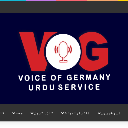
اہم خبریں
انٹرٹینمینٹ
تازہ ترین
صحت
کا