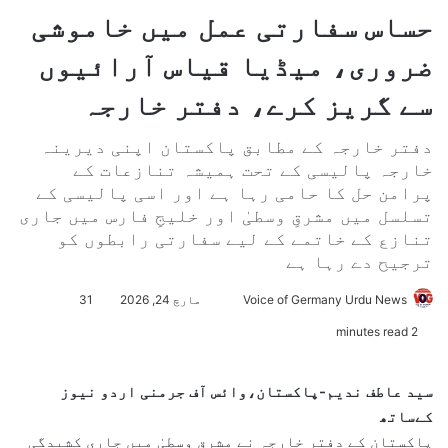
حساس سفارتی عمل میں خاموشی
ضروری، میڈیا قیاس آرائیوں
سے گریز کرے، دفتر خارجہ
دفتر خارجہ کے مطابق پاکستان اپنی دیرینہ
خارجہ پالیسی کے تحت ہمیشہ تنازعات کے
پرامن حل کا حامی رہا ہے اور اسی پالیسی کے
تسلسل میں مشرقِ وسطیٰ اور خلیجِ فارس میں جاری
تنازع کے خاتمے کے لیے سفارتی رابطوں کو
ترجیح دے رہا ہے
Voice of Germany Urdu News
S
مارچ 24, 2026
31
e
2 minutes read
n
d
سید عاطف ندیم-پاکستان،وائس آف جرمنی اردو نیوز
a
کےساتھ
n
پاکستان کے دفتر خارجہ نے مشرقِ وسطیٰ میں جاری کشیدگی
e