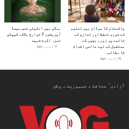
پاکستان کا سوڈان میں تعلیم
ہنگو میں انٹیلی جنس بیسڈ
کے فوری تحفظ اور تنازع کے
آپریشن، 7 خوارج ہلاک، کیپٹن
خاتمے پر زور، بچوں کے
حمزہ اکرم شہید
مستقبل کے لیے عالمی اقدام
11 گھنٹے ago
کا مطالبہ
10 گھنٹے ago
آزادیٴ صحافت ، جمہوریت ، وطن