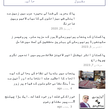
مقبول
حالیہ
ز
ی
ر
پاک بحریہ کی شمالی بحیرۂ عرب میں زمین سے
ا
اینٹی شپ میزائلوں کی کامیاب لائیو ویپن
ع
فائرنگ
ل
اپریل 25, 2020
یٰ
پاکستان کے پنجاب یونیورسٹی لاہور کے مزید سترہ پروفیسر ز
پ
سٹینفورڈ یونیورسٹی کی بہترین محققین کی لسٹ میں شامل
ن
اکتوبر 5, 2023
ج
ا
پاکستان انٹر نیشنل ائیر لائینز فلائٹ سروس میں اندھیر نگری
ب
چوپٹ راج
جولائی 7, 2023
پنجاب میں بلدیاتی نظام کی بحالی کے لیے
اتحاد کا اجلاس، جلد انتخابات اور آئین سے
ہم آہنگ مقامی حکومتوں کے قیام پر زور
4 ہفتے ago
خوراک کی قلت اور خود کفالت ۔ایک بڑا چیلنج
!!……پیر مشتاق رضوی
3 ہفتے ago