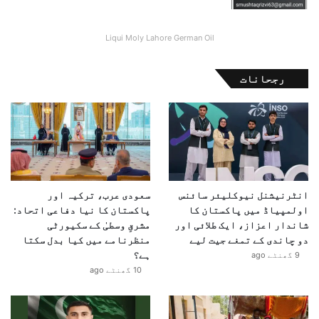
Liqui Moly Lahore German Oil
رجحانات
انٹرنیشنل نیوکلیئر سائنس
سعودی عرب، ترکیہ اور
اولمپیاڈ میں پاکستان کا
پاکستان کا نیا دفاعی اتحاد:
شاندار اعزاز، ایک طلائی اور
مشرقِ وسطیٰ کے سکیورٹی
دو چاندی کے تمغے جیت لیے
منظرنامے میں کیا بدل سکتا
ہے؟
9 گھنٹے ago
10 گھنٹے ago