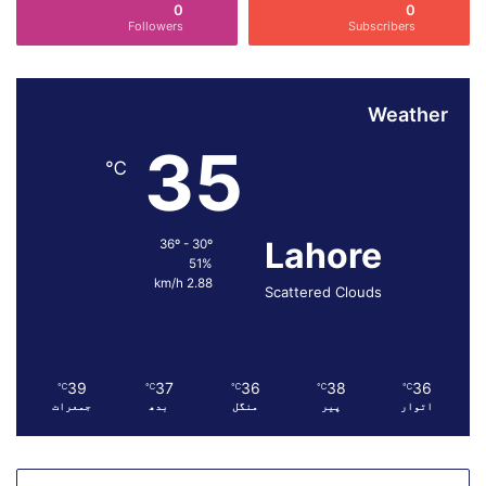
0
0
م
Followers
Subscribers
ف
ت
ع
ل
Weather
ا
35
ج
℃
ک
ے
ا
Lahore
ق
36º - 30º
51%
د
2.88 km/h
ا
Scattered Clouds
م
ا
ت
ت
39
37
36
38
36
℃
℃
℃
℃
℃
ی
اتوار
پیر
منگل
بدھ
جمعرات
ز
،
و