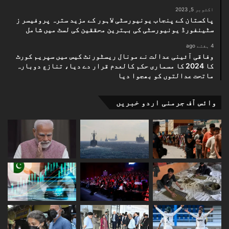
اکتوبر 5, 2023
پاکستان کے پنجاب یونیورسٹی لاہور کے مزید سترہ پروفیسر ز
سٹینفورڈ یونیورسٹی کی بہترین محققین کی لسٹ میں شامل
4 ہفتے ago
وفاقی آئینی عدالت نے مونال ریسٹورنٹ کیس میں سپریم کورٹ
کا 2024 کا مسماری حکم کالعدم قرار دے دیا، تنازع دوبارہ
ماتحت عدالتوں کو بھجوا دیا
وائس آف جرمنی اردو خبریں