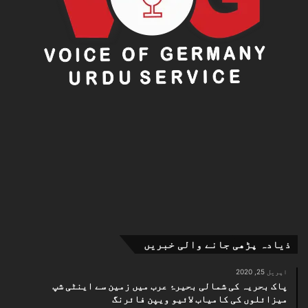
ذیادہ پڑھی جانے والی خبریں
اپریل 25, 2020
پاک بحریہ کی شمالی بحیرۂ عرب میں زمین سے اینٹی شپ
میزائلوں کی کامیاب لائیو ویپن فائرنگ