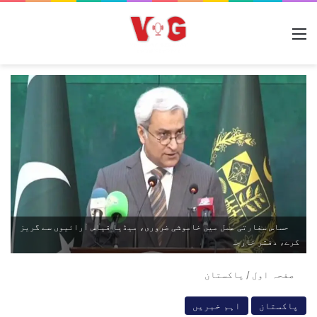
مینو
حساس سفارتی عمل میں خاموشی ضروری، میڈیا قیاس آرائیوں سے گریز
کرے، دفتر خارجہ
صفحہ اول
/
پاکستان
پاکستان
اہم خبریں