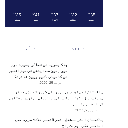
35
41
37
32
35
℃
℃
℃
℃
℃
جمعہ
ہفتہ
اتوار
پیر
منگل
مقبول
حالیہ
پاک بحریہ کی شمالی بحیرۂ عرب
میں زمین سے اینٹی شپ میزائلوں
کی کامیاب لائیو ویپن فائرنگ
اپریل 25, 2020
پاکستان کے پنجاب یونیورسٹی لاہور کے مزید سترہ
پروفیسر ز سٹینفورڈ یونیورسٹی کی بہترین محققین
کی لسٹ میں شامل
اکتوبر 5, 2023
پاکستان انٹر نیشنل ائیر لائینز فلائٹ سروس میں
اندھیر نگری چوپٹ راج