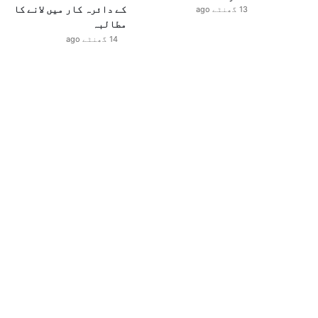
کے دائرہ کار میں لانے کا
13 گھنٹے ago
مطالبہ
14 گھنٹے ago