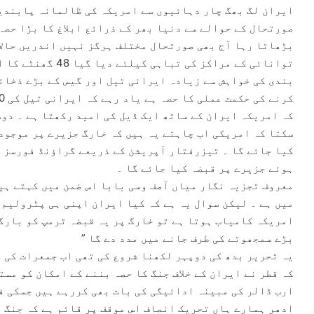
ایران لگ بھگ چار دہائیوں سے امریکہ کی ظالمانہ پابندی
صورتحال کے حوالے سے دنیا بھر کے ذرائع ابلاغ کا بڑا حصہ
بڑھاتا رہا آج بھی صورتحال مختلف ہرگز نہیں اندریں حالا
بندی کی خواہش سے زیادہ ایرانی تیل اور گیس کے بڑے ذخائ
کہ امریکہ ایران کے ساتھ ایک ڈیل کی امید رکھتا ہے ۔ دوس
سکتا کہ امریکی اب چاہتے یہ ہیں کہ خارگ جزیرے پر موجود
کیا جائے گا ۔ تیزرفتار آپریشن کے ذریعے گراؤنڈ فورسز ا
ہوئے جزیرے پر قبضہ کیا جائے گا ۔
معروف تجزیہ نگار میاں آصف وسی بابا اس ضمن میں کہتے ہی
میں ہے ۔ لیکن سوال یہ ہے کہ کیا ایران اپنی ہی پٹرولیم 
امریکہ کامیاب ہوتا ہے تو خارگ پر یہ قبضہ ٹرمپ کو بارگی
بڑے سمجھوتے کی طرف جانے میں مدد دے گا ”
یہ تحریر بدھ کی دوپہر لکھنا شروع کی تھی اب جمعرات کی ص
ارب ڈالر کی مبینہ ادائیگی کی بات بھی کررہے ہیں جسکی ف
ادھر ہمارے ہاں تحریک انصاف اس موقف پر قائم ہے کہ جنگ 