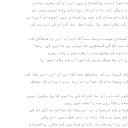
نہ ) کے حوالے سے پاکستان میں ایران کے سفیر جنابِ
و دیگر ذمہ داران کے بیانات پڑھ لیجے پھر اس
وج کے ترجمان کے بعد پاکستان میں تعینات ایرانی
 کے بلاواسطہ یا بلواسطہ مذاکرات کی تردید کر
کستان جیسے دوست ممالک تہران اور واشنگٹن کے
 ممالک کی کوششیں کامیاب ہو جائیں گی۔ رضا
ے لیے فریقین سے رابطے میں رہتے ہیں،
 اب تک جنگ بندی کے حوالے سے بلاواسطہ یا
ا کہنا ہے کہ مختلف ممالک ایران اور امریکا کے
ے پیغامات کا جواب دے رہا ہے، ایران کا مؤقف
لوں کے دوران مذاکرات کی باتیں قابل یقین نہیں
سفارتکاروں سے رابطے میں ہیں۔
کمان کے ترجمان نے امریکا کے ساتھ مذاکرات کی
کو معاہدے کا نام نہ دے، خطے میں امریکی
ور وزارت خارجہ کے ترجمانوں کے علاوہ پاکستان