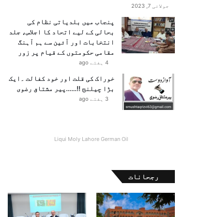
جولائی 7, 2023
پنجاب میں بلدیاتی نظام کی
بحالی کے لیے اتحاد کا اجلاس، جلد
انتخابات اور آئین سے ہم آہنگ
مقامی حکومتوں کے قیام پر زور
4 ہفتے ago
خوراک کی قلت اور خود کفالت ۔ایک
بڑا چیلنج !!……پیر مشتاق رضوی
3 ہفتے ago
Liqui Moly Lahore German Oil
رجحانات