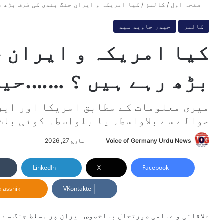
صفحہ اول
/
کالمز
/
کیا امریکہ و ایران جنگ بندی کی طرف بڑھ 
کالمز
حیدر جاوید سید
کیا امریکہ و ایران ج
بڑھ رہے ہیں ؟ …….حی
میری معلومات کے مطابق امریکا اور ایرا
حوالے سے بلاواسطہ یا بلواسطہ کوئی بات
Voice of Germany Urdu News
S
مارچ 27, 2026
e
n
LinkedIn
X
Facebook
d
lassniki
VKontakte
a
n
e
علاقائی و عالمی صورتحال بالخصوص ایران پر مسلط جنگ سے پ