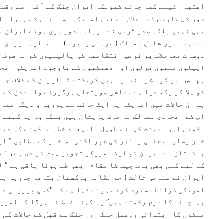
اعتبار کیسے کیا جائے کیونکہ ایران جنگ کے آغاز کے وقت 
دور کی تاریخ کے اعلان سے قبل امریکہ اسرائیل کے ہمراہ ا
یہی نہیں بلکہ صدر ٹرمپ نے اوبامہ دور میں ہوئے ایران م
معاہدے میں شامل ممالک ( جرمنی وغیرہ ) نے حالیہ ایران ج
دوسرے معاملات پر ٹرمپ انتظامیہ کی پالیسیوں کو نہ صرف 
اپیلوں منتوں ترلوں اور دھمکیوں کے باوجود امریکی اتحا
ہم اس امر کو نظر انداز نہیں کرسکتے کہ ایران کے خلاف جا
کو ہلا کر رکھ دیا ہے معاشی صورتحال ہرگزرنے والے دن کے 
ہے ان حالات میں امریکہ پر ایک جانب سے یورپی و دیگر مما
اس کے اتحادی ممالک نہ صرف پریشان ہیں بلکہ وہ یہ کہتے 
سلامتی اور معیشت کیلئے طویل المیعاد خطرات کھڑے کر دیئ
خبر رساں ایجنسی رائٹر کی خبر آگئی اس خبر کے مطابق ” ا
پاکستان نے ایران کو ایک امریکی تجویز پیش کر دی ہے، لی
کے لیے کسی بھی بات چیت کا مقام ابھی طے ہونا باقی ہے ” ل
امریکی شرائط مسترد کرتے ہوئے کہا ہے کہ "کسی بیرونی دبا
پہنچانے کا عزم رکھتے ہیں” یہ کہنا غلط نہ ہوگا کہ امری
ملکوں کا ابتدائی ردعمل جنگ اور جنگ سے قبل کے حالات کی 