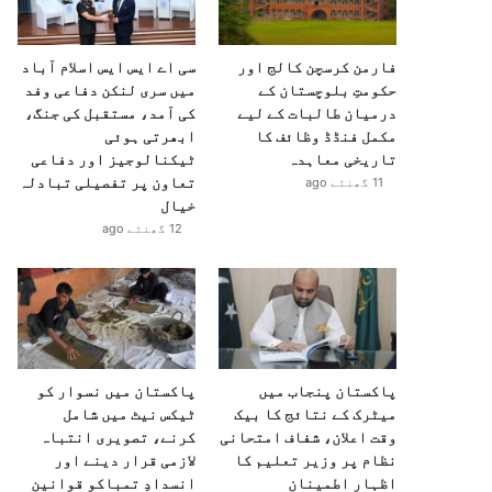
فارمن کرسچن کالج اور
سی اے ایس ایس اسلام آباد
حکومتِ بلوچستان کے
میں سری لنکن دفاعی وفد
درمیان طالبات کے لیے
کی آمد، مستقبل کی جنگ،
مکمل فنڈڈ وظائف کا
ابھرتی ہوئی
تاریخی معاہدہ
ٹیکنالوجیز اور دفاعی
تعاون پر تفصیلی تبادلہ
11 گھنٹے ago
خیال
12 گھنٹے ago
پاکستان پنجاب میں
پاکستان میں نسوار کو
میٹرک کے نتائج کا بیک
ٹیکس نیٹ میں شامل
وقت اعلان، شفاف امتحانی
کرنے، تصویری انتباہ
نظام پر وزیر تعلیم کا
لازمی قرار دینے اور
اظہارِ اطمینان
انسدادِ تمباکو قوانین