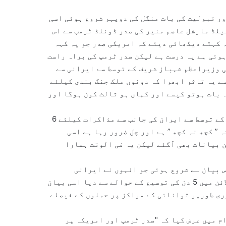
ر قبولیت کی بات منگل کی دوپہر شروع ہوئی اسی
یلڈ مارشل عاصم منیر کی صدر ڈونلڈ ٹرمپ سے اس
ہ کہتے دیکھائی دیئے کہ امریکی صدر جو یہ کہہ
وئی ہے یہ درست ہے لیکن صدر ٹرمپ کی براہ راست
 وزیراعظم شہباز شریف کے توسط سے ایرانی سے
سے یہ تاثر ابھرا کہ دونوں ملک جنگ بندی کیلئے
 بات ہوتو کیسے اور کہاں ہو ثالث کون ہوگا اور
تجزیہ نگاروں کی بات ابھی تھمی نہیں تھی کہ ذرائع ابلاغ کے توسط سے ایران کی جانب سے مذاکرات کیلئے 6
” کچھ نہ کچھ ” ہے اور چل ضرور رہا ہے اسی
 بیانات بھی آگئے لیکن یہ فی الوقت ہمارا
 بیان سے شروع ہوئی جو انہوں نے ایرانی
توانائی مراکز کو 48 گھنٹے بعد تباہ کرنے کی اپنی ڈیڈ لائن میں 5 دن کی توسیع کے حوالے سے دیا اسی بیان
وری طورپر توانائی کے مراکز پر حملوں کے فیصلے
م میں عرض کیا کہ "صدر ٹرمپ اور امریکہ پر