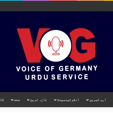
اہم خبریں
انٹرٹینمینٹ
تازہ ترین
صحت
کا