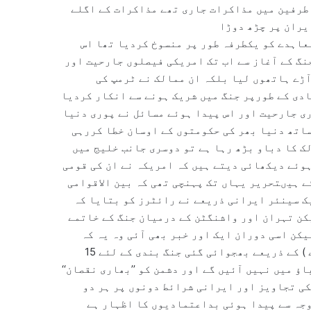
طرفین میں مذاکرات جاری تھے مذاکرات کے اگلے
یران پر چڑھ دوڑا
عاہدے کو یکطرفہ طور پر منسوخ کردیا تھا اس
نگ کے آغاز سے اب تک امریکی فیصلوں جارحیت اور
آڑے ہاتھوں لیا بلکہ ان ممالک نے ٹرمپ کی
دی کے طورپر جنگ میں شریک ہونے سے انکار کردیا
ری جارحیت اور اس پیدا ہوئے مسائل نے پوری دنیا
ساتھ دنیا بھر کی حکومتوں کے اوسان خطا کررہی
لک کا دباو بڑھ رہا ہے تو دوسری جانب خلیج میں
ہوئے دیکھائی دیتے ہیں کہ امریکہ نے ان کی قومی
ے ہیںتحریر یہاں تک پہنچی تھی کہ بین الاقوامی
یک سینئر ایرانی ذریعے نے رائٹرز کو بتایا کہ
کن تہران اور واشنگٹن کے درمیان جنگ کے خاتمے
یکن اسی دوران ایک اور خبر بھی آئی وہ یہ کہ
ایران نے مقامی ثالث ( جو بظاہر پاکستان بتایا جارہا ہے ) کے ذریعے بھجوائی گئی جنگ بندی کے لئے 15
ؤ میں نہیں آئیں گے اور دشمن کو ’’بھاری نقصان‘‘
کی تجاویز اور ایرانی شرائط دونوں پر ہر دو
وجہ سے پیدا ہوئی بداعتمادیوں کا اظہار ہے