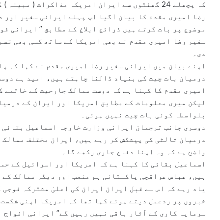
m
کہ پچھلے 24 گھنٹوں سے ایران امریکہ مذاکرات ( مبی
a
رضا امیری مقدم کا بیان آگیا آپ پہلے ایرانی سفیر اور د
i
موضوع پر بات کرتے ہیں ذرائع ابلاغ کے مطابق ” ایرانی ف
l
سفیر رضا امیری مقدم نے بھی امریکا کے ساتھ کسی بھی قسم
دی۔
اپنے بیان میں ایرانی سفیر رضا امیری مقدم نے کہا کہ پا
درمیان بات چیت کی بنیاد ڈالنا چاہتے ہیں، امید ہے دوست
امیری مقدم کا کہنا ہے کہ دوست ممالک جارحیت کے خاتمے ک
لیکن میری معلومات کے مطابق امریکا اور ایران کے درمیان
بلواسطہ کوئی بات چیت نہیں ہوئی۔
دوسری جانب ترجمان ایرانی وزارت خارجہ اسماعیل بقائی ک
درمیان ثالثی کی پیشکش کر رہے ہیں، ایران مختلف ممالک ک
واضح ہے کہ وہ اپنا دفاع جاری رکھے گا۔
اسماعیل بقائی کا کہنا ہے کہ امریکا اور اسرائیل کے حم
ہیں، عباس عراقچی پاکستانی ہم منصب اور دیگر ممالک کے 
یاد رہے کہ اس سے قبل ایران ایران کی اعلیٰ مشترکہ فوجی 
خبروں پر ردعمل دیتے ہوئے کہا تھا کہ امریکا اپنی شکست 
سرمایہ کاری کے آثار باقی نہیں رہیں گے” ایرانی افواج ا