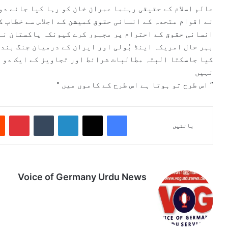
عالم اسلام کے حقیقی رہنما عمران خان کو رہا کیا جائے د
نے اقوام متحدہ کے انسانی حقوق کمیشن کے اجلاس سے خطاب ک
انسانی حقوق کے احترام پر مجبور کرے کیونکہ پاکستان نے 
بہر حال امریکہ اینڈ بُولی اور ایران کے درمیان جنگ بند
کیا جاسکتا البتہ مطالبات شرائط اور تجاویز کے ایک دو م
نہیں
” اس طرح تو ہوتا ہے اس طرح کے کاموں میں "
Pinterest
Tumblr
LinkedIn
X
Facebook
بانٹیں
Voice of Germany Urdu News
Tik
Ins
Yo
Lin
Fa
We
To
tag
uT
ke
ce
bsi
k
ra
ub
dIn
bo
te