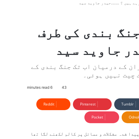
رہے ہیں ؟ …….حیدر جاوید سید
نگ بندی کی طرف
در جاوید سید
ن کے درمیان اب تک جنگ بندی کے
 چیت نہیں ہوئی۔
6 minutes read
43
Reddit
Pinterest
Tumblr
Pocket
Odnok
یدا شدہ مشکلات و مسائل پر کالم لکھنے لگا تھا