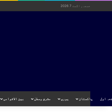
جمعہ, اگست 7 2026
حہ اول
پاکستان
یورپ
مشرق وسطیٰ
بین الاقوامی