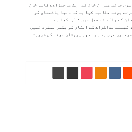
وسری جانب عمران خان کے ایک صاحبزادے قاسم خان
رتے ہوئے مطالبہ کیا ہے کہ دنیا پاکستان کو
ان کے والد کو جیل میں ڈال رکھا ہے
ی کیلئے مذاکرات کے امکان کو یکسر مسترد نہیں
رحلوں میں رد ہونے پر پریشان ہونے کی ضرورت
Reddit
VKontakte
Odnoklassniki
Pocket
ای میل کے ذریعے شیئر کریں
پرنٹ کریں