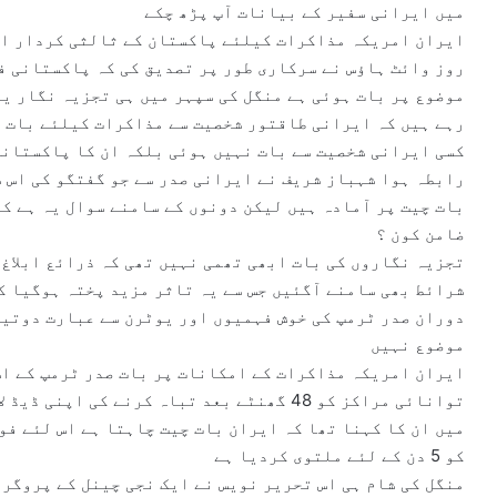
میں ایرانی سفیر کے بیانات آپ پڑھ چکے
ایران امریکہ مذاکرات کیلئے پاکستان کے ثالثی کردار او
روز وائٹ ہاؤس نے سرکاری طور پر تصدیق کی کہ پاکستانی ف
موضوع پر بات ہوئی ہے منگل کی سپہر میں ہی تجزیہ نگار ی
رہے ہیں کہ ایرانی طاقتور شخصیت سے مذاکرات کیلئے بات ہ
کسی ایرانی شخصیت سے بات نہیں ہوئی بلکہ ان کا پاکستانی
رابطہ ہوا شہباز شریف نے ایرانی صدر سے جو گفتگو کی اس 
بات چیت پر آمادہ ہیں لیکن دونوں کے سامنے سوال یہ ہے کہ
ضامن کون ؟
شرائط بھی سامنے آگئیں جس سے یہ تاثر مزید پختہ ہوگیا کہ 
دوران صدر ٹرمپ کی خوش فہمیوں اور یوٹرن سے عبارت دوتین
موضوع نہیں
ایران امریکہ مذاکرات کے امکانات پر بات صدر ٹرمپ کے اس
میں ان کا کہنا تھا کہ ایران بات چیت چاہتا ہے اس لئے ف
کو 5 دن کے لئے ملتوی کردیا ہے
منگل کی شام ہی اس تحریر نویس نے ایک نجی چینل کے پروگرا