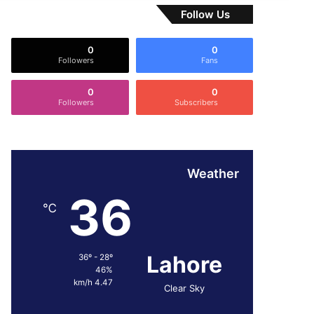
Follow Us
0
0
Followers
Fans
0
0
Followers
Subscribers
Weather
36
℃
Lahore
36º - 28º
46%
4.47 km/h
Clear Sky