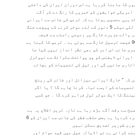
وں کا سامنا کررہا ہے اس دوران ایران کی داخلی
 امریکی خواہشوں کو خبروں کا رنگ دے کر آگے
ت یہی محسوس ہوتا ہے کہ ٹرمپ کی جانب سے ایرانی
توانائی کے مراکز کی تباہی کیلئے دیا گیا 48 گھنٹے کا الٹی میٹم 5 دنوں کے لئے موخر کرنے کے پیچھے جنگ
ر والے جزیرے خارگ پر زمینی راستے سے قبضہ
کرنے کی حکمت عملی کا حصہ ہے یاد رہے کہ ایرانی تیل کی 90 فیصد ترسیل خارگ سے ہوتی ہے ۔ ٹرمپ کا کہنا ہے
ری جانب اس امر کو بھی نظر انداز نہیں کیا جا
 ایرانی ڈیفنس کو پن پوائنٹ سٹرائک سے نیوٹرل
تاری جائیں گی اور تیل کی تنصیبات کو بچاتے
ں کہ ” خارگ ایرانی میزائل اور فائر کی رینج
تنصیبات کو ایسے تباہ کرنا چاہے گا ؟ یا اگر
ننگ کا ایک موثر ٹول فراہم کرے گا ۔ جو کسی
بح سے وقت آگے بڑھ رہا ہے تازہ ترین اطلاع یہ ہے
کہ قطر نے ایران کے خلاف جنگ کا حصہ بننے کے امکان کو مسترد کردیا ہے بعض حلقے قطر کی جانب سے ایران کو 6
وری طورپر تصدیق ممکن نہیں
بند کرانی ہے تو اڈیالہ جیل میں قید عوام اور