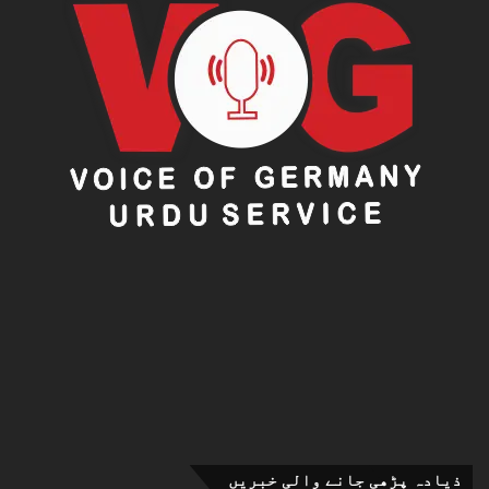
ذیادہ پڑھی جانے والی خبریں