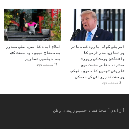
امریکی گولہ بارود کے ذخائر
اسلام آباد کا حمزہ علی معذور
پر تنازع: صدر ٹرمپ کا
ہے محتاج نہیں، وہ محنت کش
واشنگٹن پوسٹ کی رپورٹ
ہے، دیکھیں تصاویر
مسترد، دفاعی صنعت میں
17 گھنٹے ago
تاریخی توسیع کا دعویٰ، لیکس
پر سخت کارروائی کی دھمکی
3 گھنٹے ago
آزادیٴ صحافت ، جمہوریت ، وطن