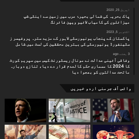
اپریل 25, 2020
پاک بحریہ کی شمالی بحیرۂ عرب میں زمین سے اینٹی شپ
میزائلوں کی کامیاب لائیو ویپن فائرنگ
اکتوبر 5, 2023
پاکستان کے پنجاب یونیورسٹی لاہور کے مزید سترہ پروفیسر ز
سٹینفورڈ یونیورسٹی کی بہترین محققین کی لسٹ میں شامل
3 ہفتے ago
وفاقی آئینی عدالت نے مونال ریسٹورنٹ کیس میں سپریم کورٹ
کا 2024 کا مسماری حکم کالعدم قرار دے دیا، تنازع دوبارہ
ماتحت عدالتوں کو بھجوا دیا
وائس آف جرمنی اردو خبریں