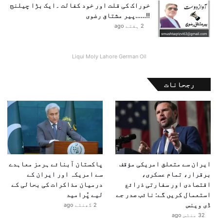
خوراک کی قلت اور خود کفالت ۔ایک بڑا چیلنج
!!……پیر مشتاق رضوی
2 ہفتے ago
Liqui Moly Lahore German Oil
رجحانات
ایران سے متعلق امریکی مؤقف
پاکستان آبنائے ہرمز معاہدے
برقرار، تمام عسکری،
سے امریکہ اور ایران کے
اقتصادی اور سفارتی ذرائع
درمیان مذاکرات کی بحالی کے
استعمال کریں گے: نائب صدر جے
لیے پُرامید
ڈی وینس
2 گھنٹے ago
32 منٹس ago