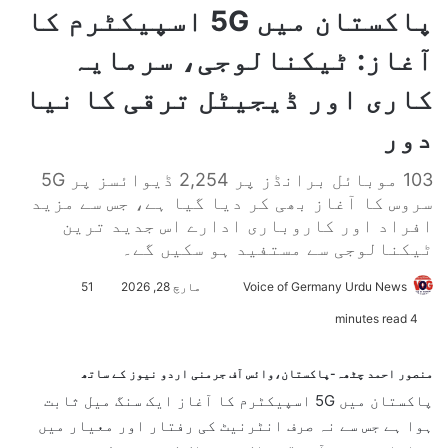
پاکستان میں 5G اسپیکٹرم کا
آغاز: ٹیکنالوجی، سرمایہ
کاری اور ڈیجیٹل ترقی کا نیا
دور
103 موبائل برانڈز پر 2,254 ڈیوائسز پر 5G
سروس کا آغاز بھی کر دیا گیا ہے، جس سے مزید
افراد اور کاروباری ادارے اس جدید ترین
ٹیکنالوجی سے مستفید ہو سکیں گے۔
Voice of Germany Urdu News
S
مارچ 28, 2026
51
e
4 minutes read
n
d
منصور احمد چٹھہ-پاکستان،وائس آف جرمنی اردو نیوز کے ساتھ
a
پاکستان میں 5G اسپیکٹرم کا آغاز ایک سنگ میل ثابت
n
ہوا ہے جس سے نہ صرف انٹرنیٹ کی رفتار اور معیار میں
e