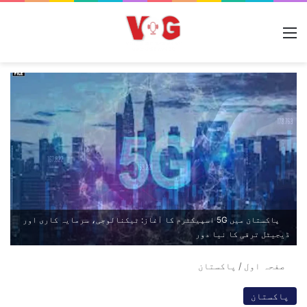
مینو
پاکستان میں 5G اسپیکٹرم کا آغاز: ٹیکنالوجی، سرمایہ کاری اور
ڈیجیٹل ترقی کا نیا دور
صفحہ اول
/
پاکستان
پاکستان