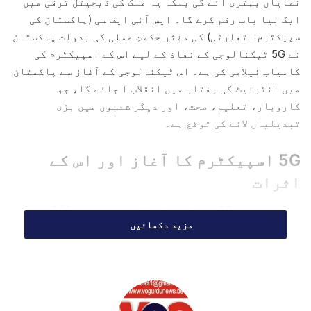
نمایاں بہتری آئے گی بلکہ یہ ملک کی ڈیجیٹل ترقی میں
m
ایک نیا باب رقم کرے گا۔ ایس آئی ایف سی (پاکستان کی
a
سپیکٹرم اتھارٹی) کی مؤثر حکمتِ عملی کی بدولت پاکستان
i
نے 5G ٹیکنالوجی کے نفاذ کے لیے اس کے اسپیکٹرم کی
l
کامیاب نیلامی کی ہے۔ اس ٹیکنالوجی کے آغاز سے پاکستان
میں انٹرنیٹ کی رفتار میں انقلاب آ جائے گا، جو
کاروبار، تعلیم، صحت، اور دیگر شعبوں میں بڑی
تبدیلیاں لانے کی توقع ہے۔
5G اسپیکٹرم کا آغاز اور اس کے
اثرات
پاکستان میں 5G اسپیکٹرم کے آغاز کے ساتھ، 300 سے
مزید دکھائیں
زائد 5G سائٹس فعال ہو چکی ہیں اور اس کی سروس بڑے
شہروں اور اہم مقامات پر بھی شروع ہو چکی ہے۔ جاز اور
زونگ دونوں کمپنیوں نے اس ٹیکنالوجی کی فیلڈ میں اہم
قدم اٹھایا ہے۔ جاز نے 180 سائٹس فعال کی ہیں، جبکہ
زونگ نے 150 سائٹس پر 5G سروسز فراہم کرنا شروع کر دی