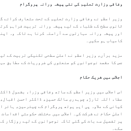
وفاقی وزارت تعلیم کی نئی پیشہ ورانہ پروگرام
وزیر اعظم نے وفاقی وزارت تعلیم کے تحت متعارف کرائے گ
ثانوی سطح کے طلباء کے لیے پیشہ ورانہ تربیت فراہم کرت
اور پیشہ ورانہ مہارتوں سے آراستہ کرنا ہے تاکہ وہ اپنی
کامیاب ہو سکیں۔
مزید برآں، وزیر اعظم نے اعلیٰ سطحی تکنیکی تربیت کے لیے
جس کا مقصد نوجوانوں کو صنعتوں کی ضروریات کے مطابق مہ
اجلاس میں شریک حکام
اس اجلاس میں وزیر اعظم کے ساتھ وفاقی وزراء بشمول ڈاکٹ
عطاء اللہ تارڑ، چوہدری سالک حسین، ڈاکٹر احسن اقبال، ش
کیانی کے علاوہ پی ایم یوتھ پروگرام کے چیئرمین، ہائر ا
اعلیٰ حکام نے شرکت کی۔ اجلاس میں مختلف حکومتی اقدامات 
پر تفصیل سے بات کی گئی تاکہ نوجوانوں کے لیے روزگار کے
سکے۔