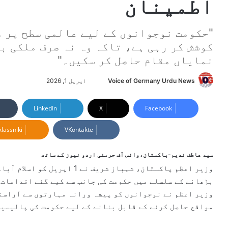
اطمینان
"حکومت نوجوانوں کے لیے عالمی سطح پر 
کوشش کر رہی ہے، تاکہ وہ نہ صرف ملکی ب
نمایاں مقام حاصل کر سکیں۔"
Voice of Germany Urdu News
S
اپریل 1, 2026
e
n
LinkedIn
X
Facebook
d
lassniki
VKontakte
a
n
e
سید عاطف ندیم-پاکستان،وائس آف جرمنی اردو نیوز کے ساتھ
m
وزیر اعظم پاکستان، شہباز شریف
a
بڑھانے کے سلسلے میں حکومت کی جانب سے کیے گئے اقدامات ک
i
وزیر اعظم نے نوجوانوں کو پیشہ ورانہ مہارتوں سے آراست
l
مواقع حاصل کرنے کے قابل بنانے کے لیے حکومت کی پالیسی