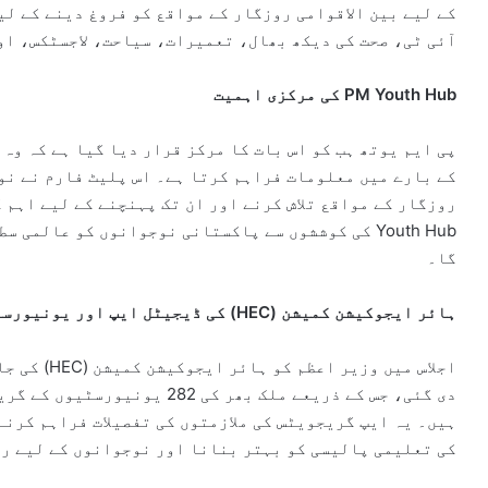
کے لیے بین الاقوامی روزگار کے مواقع کو فروغ دینے کے لی
آئی ٹی، صحت کی دیکھ بھال، تعمیرات، سیاحت، لاجسٹکس، او
PM Youth Hub کی مرکزی اہمیت
پی ایم یوتھ ہب کو اس بات کا مرکز قرار دیا گیا ہے کہ وہ 
کے بارے میں معلومات فراہم کرتا ہے۔ اس پلیٹ فارم نے نو
Youth Hub کی کوششوں سے پاکستانی نوجوانوں کو عالم
گا۔
ہائر ایجوکیشن کمیشن (HEC) کی ڈیجیٹل ایپ اور یونیورسٹیوں کا کردار
اجلاس میں وز
دی گئی، جس کے ذریعے ملک بھر کی
ہیں۔ یہ ایپ گریجویٹس کی ملازمتوں کی تفصیلات فراہم کرنے
کی تعلیمی پالیسی کو بہتر بنانا اور نوجوانوں کے لیے رو