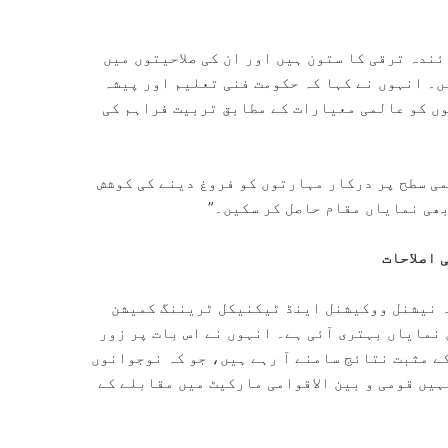
ئندہ ترقی کا ستون ہیں اور ان کی صلاحیتوں میں
ں۔ انہوں نے کہا کہ حکومت فنی تعلیم اور پیشہ
وں کو عالمی معیارات کے مطابق تربیت فراہم کی
می سطح پر درکار مہارتوں کو فروغ دینے کی کوشش
بھی نمایاں مقام حاصل کر سکیں۔”
ہ نیشنل ووکیشنل اینڈ ٹیکنیکل ٹریننگ کمیشن
 میں نمایاں بہتری آئی ہے۔ انہوں نے اس بات پر زور
راموں کے مثبت نتائج سامنے آ رہے ہیں، جو کہ نوجوانوں
ہیں قومی و بین الاقوامی مارکیٹ میں مقابلے کے