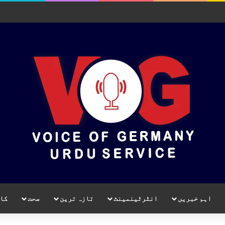
اہم خبریں
انٹرٹینمینٹ
تازہ ترین
صحت
کا