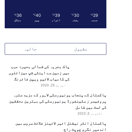
36
40
39
30
29
℃
℃
℃
℃
℃
جمعہ
ہفتہ
اتوار
پیر
منگل
مقبول
حالیہ
پاک بحریہ کی شمالی بحیرۂ عرب
میں زمین سے اینٹی شپ میزائلوں
کی کامیاب لائیو ویپن فائرنگ
اپریل 25, 2020
پاکستان کے پنجاب یونیورسٹی لاہور کے مزید سترہ
پروفیسر ز سٹینفورڈ یونیورسٹی کی بہترین محققین
کی لسٹ میں شامل
اکتوبر 5, 2023
پاکستان انٹر نیشنل ائیر لائینز فلائٹ سروس میں
اندھیر نگری چوپٹ راج