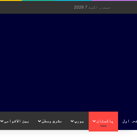
جمعہ, اگست 7 2026
حہ اول
پاکستان
یورپ
مشرق وسطیٰ
بین الاقوامی