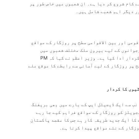
ے کام شروع کر دیا ہے۔ ان شعبوں میں خاص طور پر
ر دیگر اہم شعبے شامل ہیں۔
قومی اور بین الاقوامی سطح پر روزگار کے مواقع
جوانوں کے لیے بیرون ملک مختلف شعبوں میں
روزگار کے مواقع تلاش کرنے اور ان تک پہنچنے کے لیے اہم کردار ادا کیا ہے۔ وزیر اعظم نے کہا کہ PM
ی سطح پر روزگار کے لیے آسانی سے رابطے کا موقع ملے
یر اعظم کو ہائر ایجوکیشن کمیشن (HEC) کی جانب سے ایک ڈیجیٹل ایپ کے بارے میں بھی بریفنگ
 282 یونیورسٹیوں کے گریجویٹز کو روزگار کے مواقع فراہم کیے جا رہے
 کا ایک جدید طریقہ کار ہے جس کا مقصد پاکستان
زگار کے نئے مواقع پیدا کرنا ہے۔