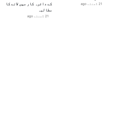
کے دائرہ کار میں لانے کا
21 گھنٹے ago
مطالبہ
21 گھنٹے ago