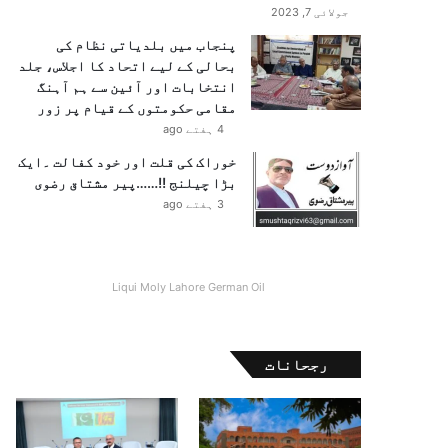
جولائی 7, 2023
پنجاب میں بلدیاتی نظام کی
بحالی کے لیے اتحاد کا اجلاس، جلد
انتخابات اور آئین سے ہم آہنگ
مقامی حکومتوں کے قیام پر زور
4 ہفتے ago
خوراک کی قلت اور خود کفالت ۔ایک
بڑا چیلنج !!……پیر مشتاق رضوی
3 ہفتے ago
Liqui Moly Lahore German Oil
رجحانات