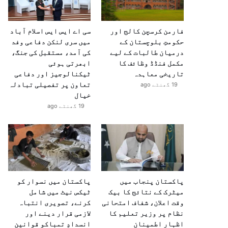
فارمن کرسچن کالج اور
سی اے ایس ایس اسلام آباد
حکومتِ بلوچستان کے
میں سری لنکن دفاعی وفد
درمیان طالبات کے لیے
کی آمد، مستقبل کی جنگ،
مکمل فنڈڈ وظائف کا
ابھرتی ہوئی
تاریخی معاہدہ
ٹیکنالوجیز اور دفاعی
تعاون پر تفصیلی تبادلہ
19 گھنٹے ago
خیال
19 گھنٹے ago
پاکستان پنجاب میں
پاکستان میں نسوار کو
میٹرک کے نتائج کا بیک
ٹیکس نیٹ میں شامل
وقت اعلان، شفاف امتحانی
کرنے، تصویری انتباہ
نظام پر وزیر تعلیم کا
لازمی قرار دینے اور
اظہارِ اطمینان
انسدادِ تمباکو قوانین