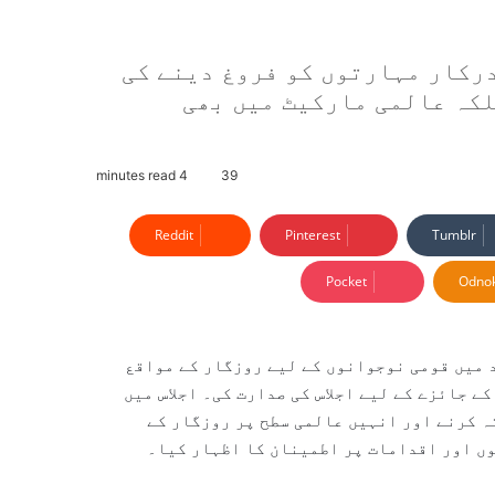
درکار مہارتوں کو فروغ دینے کی
لکہ عالمی مارکیٹ میں بھی
4 minutes read
39
Reddit
Pinterest
Tumblr
Pocket
Odnok
 نے 1 اپریل کو اسلام آباد میں قومی نوجوانوں کے لیے روزگار کے مواقع
ے جائزے کے لیے اجلاس کی صدارت کی۔ اجلاس میں
ہ کرنے اور انہیں عالمی سطح پر روزگار کے
وں اور اقدامات پر اطمینان کا اظہار کیا۔