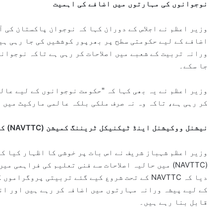
نوجوانوں کی مہارتوں میں اضافے کی اہمیت
وزیر اعظم نے اجلاس کے دوران کہا کہ نوجوان پاکستان کی آ
اضافے کے لیے حکومتی سطح پر بھرپور کوششیں کی جا رہی ہی
ورانہ تربیت کے شعبے میں اصلاحات کر رہی ہے تاکہ نوجوان
جا سکے۔
وزیر اعظم نے یہ بھی کہا کہ "حکومت نوجوانوں کے لیے عال
کر رہی ہے، تاکہ وہ نہ صرف ملکی بلکہ عالمی مارکیٹ میں 
نیشنل ووکیشنل اینڈ ٹیکنیکل ٹریننگ کمیشن (NAVTTC) کی اصلاحات
وزیر اعظم شہباز شریف نے اس بات پر خوشی کا اظہار کیا ک
(NAVTTC) میں حالیہ اصلاحات سے فنی تعلیم کی فراہمی
دیا کہ NAVTTC کے تحت شروع کیے گئے تربیتی پروگ
کے لیے پیشہ ورانہ مہارتوں میں اضافہ کر رہے ہیں اور ان
قابل بنا رہے ہیں۔