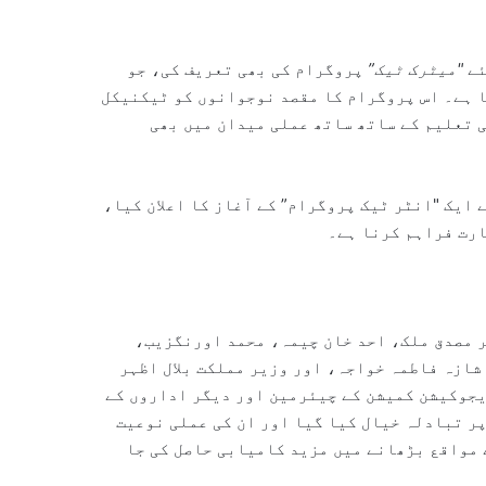
ئے
"میٹرک ٹیک”
پروگرام کی بھی تعریف کی، جو
ا ہے۔ اس پروگرام کا مقصد نوجوانوں کو ٹیکنیکل
 تعلیم کے ساتھ ساتھ عملی میدان میں بھی
 ایک "انٹر ٹیک پروگرام” کے آغاز کا اعلان کیا،
ارت فراہم کرنا ہے۔
ر مصدق ملک، احد خان چیمہ، محمد اورنگزیب،
ازہ فاطمہ خواجہ، اور وزیر مملکت بلال اظہر
یجوکیشن کمیشن کے چیئرمین اور دیگر اداروں کے
پر تبادلہ خیال کیا گیا اور ان کی عملی نوعیت
 مواقع بڑھانے میں مزید کامیابی حاصل کی جا