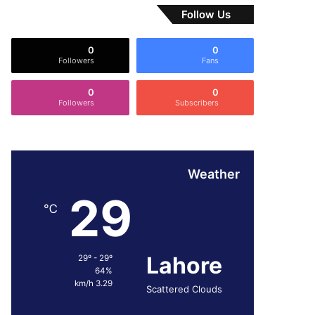
Follow Us
0
0
Followers
Fans
0
0
Followers
Subscribers
Weather
29
℃
Lahore
29º - 29º
64%
3.29 km/h
Scattered Clouds