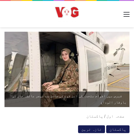
مینو
قبرص میں اقوام متحدہ کی امن فوج کی جانب سے میجر عائشہ خان کو
باوقار الوداع
صفحہ اول
/
پاکستان
پاکستان
تازہ ترین