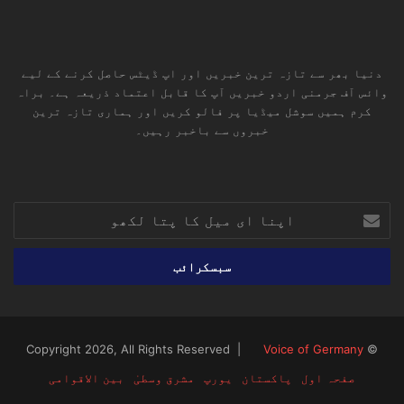
دنیا بھر سے تازہ ترین خبریں اور اپ ڈیٹس حاصل کرنے کے لیے
وائس آف جرمنی اردو خبریں آپ کا قابل اعتماد ذریعہ ہے۔ براہ
کرم ہمیں سوشل میڈیا پر فالو کریں اور ہماری تازہ ترین
خبروں سے باخبر رہیں۔
RSS
TikTok
Instagram
YouTube
LinkedIn
Facebook
X
اپنا
ای
میل
کا
پتا
لکھو
Voice of Germany
© Copyright 2026, All Rights Reserved |
صفحہ اول
پاکستان
یورپ
مشرق وسطیٰ
بین الاقوامی