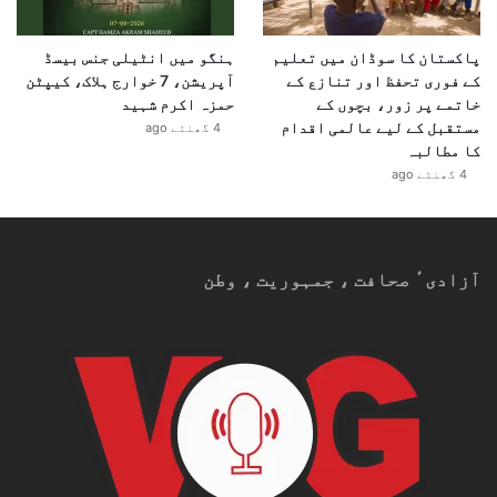
پاکستان کا سوڈان میں تعلیم
ہنگو میں انٹیلی جنس بیسڈ
کے فوری تحفظ اور تنازع کے
آپریشن، 7 خوارج ہلاک، کیپٹن
خاتمے پر زور، بچوں کے
حمزہ اکرم شہید
مستقبل کے لیے عالمی اقدام
4 گھنٹے ago
کا مطالبہ
4 گھنٹے ago
آزادیٴ صحافت ، جمہوریت ، وطن