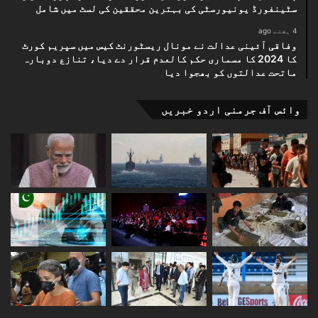
سٹینفورڈ یونیورسٹی کی بہترین محققین کی لسٹ میں شامل
4 ہفتے ago
وفاقی آئینی عدالت نے مونال ریسٹورنٹ کیس میں سپریم کورٹ
کا 2024 کا مسماری حکم کالعدم قرار دے دیا، تنازع دوبارہ
ماتحت عدالتوں کو بھجوا دیا
وائس آف جرمنی اردو خبریں