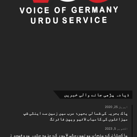
ذیادہ پڑھی جانے والی خبریں
اپریل 25, 2020
پاک بحریہ کی شمالی بحیرۂ عرب میں زمین سے اینٹی شپ
میزائلوں کی کامیاب لائیو ویپن فائرنگ
اکتوبر 5, 2023
پاکستان کے پنجاب یونیورسٹی لاہور کے مزید سترہ پروفیسر ز