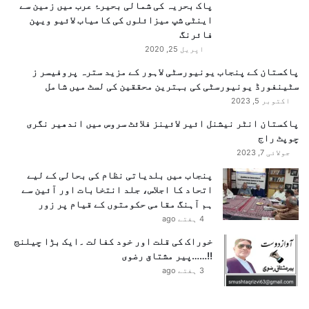
س
پاک بحریہ کی شمالی بحیرۂ عرب میں زمین سے
ن
اینٹی شپ میزائلوں کی کامیاب لائیو ویپن
س
فائرنگ
ن
اپریل 25, 2020
ی
پاکستان کے پنجاب یونیورسٹی لاہور کے مزید سترہ پروفیسر ز
خ
سٹینفورڈ یونیورسٹی کی بہترین محققین کی لسٹ میں شامل
ی
اکتوبر 5, 2023
ز
ا
پاکستان انٹر نیشنل ائیر لائینز فلائٹ سروس میں اندھیر نگری
ن
چوپٹ راج
تقریب کے اختتام پر انہیں مستقبل کے لیے نیک تمناؤں کے
ک
جولائی 7, 2023
ساتھ رخصت کیا گیا، جبکہ اس عزم کا اظہار بھی کیا گیا
ش
کہ وہ آئندہ بھی اپنی خدمات کے ذریعے ملک و قوم کا نام
پنجاب میں بلدیاتی نظام کی بحالی کے لیے
ا
اتحاد کا اجلاس، جلد انتخابات اور آئین سے
ف
روشن کرتی رہیں گی۔
ہم آہنگ مقامی حکومتوں کے قیام پر زور
ا
ت
4 ہفتے ago
عالمی امن کے لیے پاکستان کا
خوراک کی قلت اور خود کفالت ۔ایک بڑا چیلنج
!!……پیر مشتاق رضوی
عزم
3 ہفتے ago
یہ امر قابلِ ذکر ہے کہ اقوام متحدہ کے امن مشنز میں