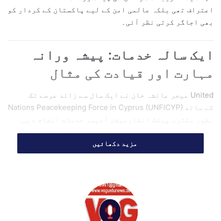
اعتراف تھی بلکہ عالمی امن کے لیے پاکستان کے کردار کو
i
بھی اجاگر کرتی نظر آئی۔
l
ایک سالہ خدمات: پیشہ ورانہ
مہارت اور قیادت کی مثال
میجر عائشہ خان نے ایک سال سے زائد عرصے تک United
Nations Peacekeeping Force in Cyprus (UNFICYP) کے ساتھ
بطور ملٹری پبلک انفارمیشن آفیسر خدمات انجام دیں۔
اس دوران انہوں نے اپنی غیر معمولی پیشہ ورانہ مہارت،
مزید دکھائیں
قائدانہ صلاحیتوں اور غیر متزلزل عزم کے ذریعے مشن کی
مجموعی کارکردگی میں نمایاں بہتری پیدا کی۔
ان کی ذمہ داریوں میں میڈیا کے ساتھ روابط کو مضبوط
بنانا، معلومات کی بروقت فراہمی کو یقینی بنانا، اور
امن مشن کی سرگرمیوں کو مؤثر انداز میں دنیا کے سامنے
پیش کرنا شامل تھا۔ انہوں نے ان تمام ذمہ داریوں کو