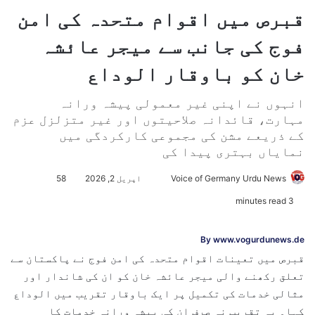
قبرص میں اقوام متحدہ کی امن
فوج کی جانب سے میجر عائشہ
خان کو باوقار الوداع
انہوں نے اپنی غیر معمولی پیشہ ورانہ
مہارت، قائدانہ صلاحیتوں اور غیر متزلزل عزم
کے ذریعے مشن کی مجموعی کارکردگی میں
نمایاں بہتری پیدا کی
Voice of Germany Urdu News
S
اپریل 2, 2026
58
e
3 minutes read
n
d
By www.vogurdunews.de
a
قبرص میں تعینات اقوام متحدہ کی امن فوج نے پاکستان سے
n
تعلق رکھنے والی میجر عائشہ خان کو ان کی شاندار اور
e
مثالی خدمات کی تکمیل پر ایک باوقار تقریب میں الوداع
m
کہا۔ یہ تقریب نہ صرف ان کی پیشہ ورانہ خدمات کا
a