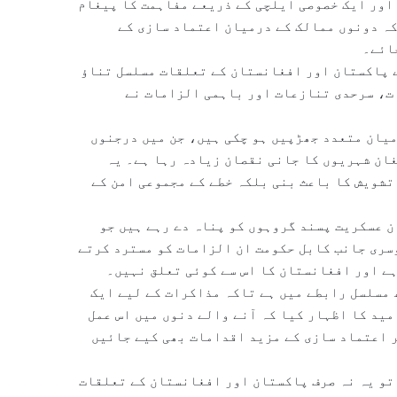
اور ایک خصوصی ایلچی کے ذریعے مفاہمت کا پیغام
کہ دونوں ممالک کے درمیان اعتماد سازی کے
ائے۔
کے بعد سے پاکستان اور افغانستان کے تعلقات مسلسل تناؤ
ت، سرحدی تنازعات اور باہمی الزامات نے
یان متعدد جھڑپیں ہو چکی ہیں، جن میں درجنوں
غان شہریوں کا جانی نقصان زیادہ رہا ہے۔ یہ
تشویش کا باعث بنی بلکہ خطے کے مجموعی امن کے
ن عسکریت پسند گروہوں کو پناہ دے رہے ہیں جو
سری جانب کابل حکومت ان الزامات کو مسترد کرتے
ے اور افغانستان کا اس سے کوئی تعلق نہیں۔
مسلسل رابطے میں ہے تاکہ مذاکرات کے لیے ایک
مید کا اظہار کیا کہ آنے والے دنوں میں اس عمل
ر اعتماد سازی کے مزید اقدامات بھی کیے جائیں
تو یہ نہ صرف پاکستان اور افغانستان کے تعلقات