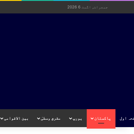
جمعرات, اگست 6 2026
حہ اول
پاکستان
یورپ
مشرق وسطیٰ
بین الاقوامی