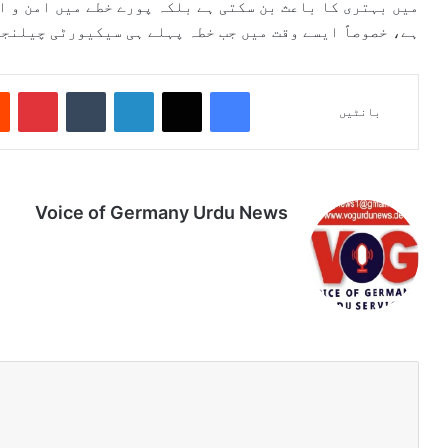
میں بہتری کا باعث بن سکتی ہے بلکہ پورے خطے میں امن و ا
ہے، خصوصاً ایسے وقت میں جب خطہ پہلے ہی سیکیورٹی چیلنج
Pinterest
Tumblr
LinkedIn
X
Facebook
بانٹیں
Voice of Germany Urdu News
Tik
Ins
Yo
Lin
Fa
We
To
tag
uT
ke
ce
bsi
k
ra
ub
dIn
bo
te
m
e
ok