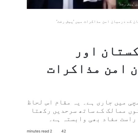
’پیش رفت‘
ن کے درمیان امن مذاکرات میں ’پیش رفت‘
کستان اور
 امن مذاکرات
چی میں جاری ہے۔ یہ مقام اس لحاظ
وں ممالک کے ساتھ سرحدیں رکھتا
 راست مفاد بھی وابستہ ہے۔
2 minutes read
42