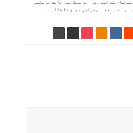
ستحکام کے لیے بھی اہم سنگ میل ثابت ہو سکتی
ز اور جغرافیائی سیاسی دباؤ کا شکار ہے۔
Reddit
VKontakte
Odnoklassniki
Pocket
ای میل کے ذریعے شیئر کریں
پرنٹ کریں