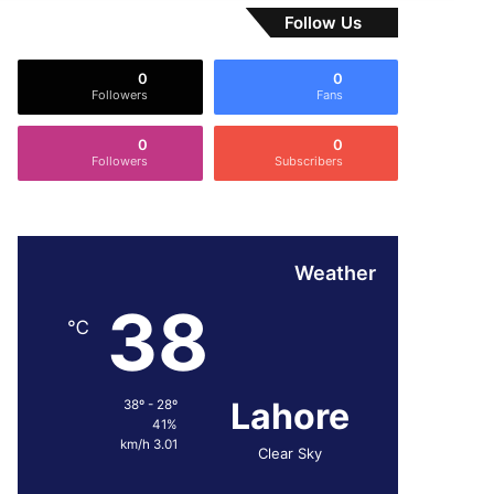
Follow Us
0
0
Followers
Fans
0
0
Followers
Subscribers
Weather
38
℃
Lahore
38º - 28º
41%
3.01 km/h
Clear Sky