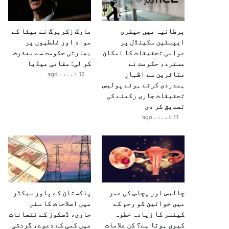
برطانیہ میں جیفری
مارک زکربرگ نے میٹا کے
ایپسٹین سکینڈل پر
مواد اور غلطیوں پر
عوامی تحقیقات کا امکان
بھارتی حکومت سے معذرت
مسترد، حکومت نے
کر لی: مقامی میڈیا
متاثرین سے اظہارِ
12 گھنٹے ago
ہمدردی کرتے ہوئے پولیس
تحقیقات جاری رکھنے کی
تصدیق کر دی
11 گھنٹے ago
چالیس اور پچاس کی عمر
پاکستان کے پاور سیکٹر
میں خواتین کو رحم کے
میں اصلاحات کا سفر
کینسر کا زیادہ خطرہ
جاری، ڈسکوز کے نقصانات
کیوں ہوتا ہے؟ کن علامات
میں کمی کے دعوے، گردشی