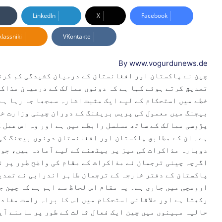
e
n
LinkedIn
X
Facebook
d
lassniki
VKontakte
a
n
e
By www.vogurdunews.de
m
چین نے پاکستان اور افغانستان کے درمیان کشیدگی کم کرنے
a
تصدیق کرتے ہوئے کہا ہے کہ دونوں ممالک کے درمیان مذاکر
i
خطے میں استحکام کے لیے ایک مثبت اشارہ سمجھا جا رہا ہے
l
بیجنگ میں معمول کی پریس بریفنگ کے دوران چینی وزارت خا
پڑوسی ممالک کے ساتھ مسلسل رابطے میں ہے اور وہ اس عمل 
ہے۔ ان کے مطابق پاکستان اور افغانستان دونوں بیجنگ کی 
دوبارہ مذاکرات کی میز پر بیٹھنے کے لیے آمادہ ہیں، جو 
اگرچہ چینی ترجمان نے مذاکرات کے مقام کی واضح طور پر ن
پاکستان کے دفتر خارجہ کے ترجمان طاہر اندرابی نے تصدیق
ارومچی میں جاری ہے۔ یہ مقام اس لحاظ سے اہم ہے کہ چین 
رکھتا ہے اور علاقائی استحکام میں اس کا براہ راست مفاد
حالیہ مہینوں میں چین ایک فعال ثالث کے طور پر سامنے آی