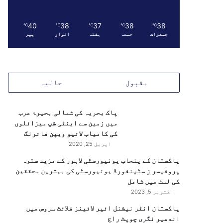
40
38
37
38
38
℃
℃
℃
℃
℃
جمعرات
جمعہ
ہفتہ
اتوار
پیر
مقبول
حالیہ
پاک بحریہ کی شمالی بحیرۂ عرب
میں زمین سے اینٹی شپ میزائلوں
کی کامیاب لائیو ویپن فائرنگ
اپریل 25, 2020
پاکستان کے پنجاب یونیورسٹی لاہور کے مزید سترہ
پروفیسر ز سٹینفورڈ یونیورسٹی کی بہترین محققین
کی لسٹ میں شامل
اکتوبر 5, 2023
پاکستان انٹر نیشنل ائیر لائینز فلائٹ سروس میں
اندھیر نگری چوپٹ راج