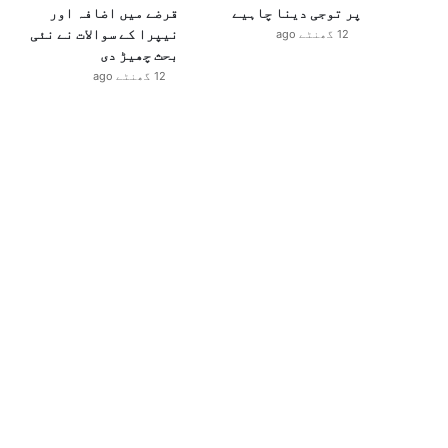
پر توجی دینا چاہیے
قرضے میں اضافہ اور
نیپرا کے سوالات نے نئی
12 گھنٹے ago
بحث چھیڑ دی
12 گھنٹے ago