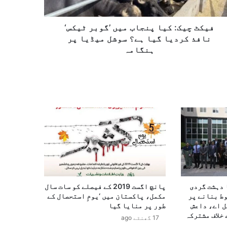
فیکٹ چیک: کیا پنجاب میں ’گوبر ٹیکس‘
نافذ کردیا گیا ہے؟ سوشل میڈیا پر
ہنگامہ
 دہشت گردی
پانچ اگست 2019 کے فیصلے کو سات سال
وط بنانے پر
مکمل، پاکستان میں ‘یومِ استحصال کے
ل اے، داعش
طور پر منایا گیا
خلاف مشترکہ
17 گھنٹے ago