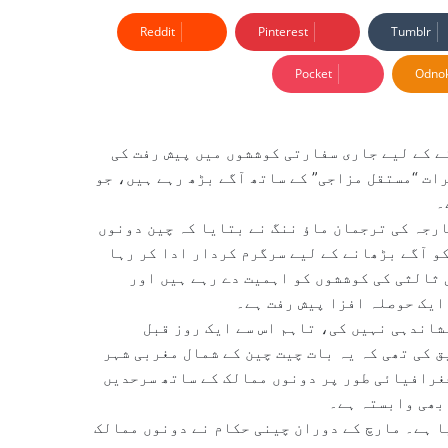
Reddit
Pinterest
Tumblr
Pocket
Odnok
 کے لیے جاری سفارتی کوششوں میں پیش رفت کی
ات “مستقل مزاجی” کے ساتھ آگے بڑھ رہے ہیں، جو
۔
رجہ کی ترجمان ماؤ ننگ نے بتایا کہ چین دونوں
کو آگے بڑھانے کے لیے سرگرم کردار ادا کر رہا
ثالثی کی کوششوں کو اہمیت دے رہے ہیں اور
ایک حوصلہ افزا پیش رفت ہے۔
شاندہی نہیں کی، تاہم اس سے ایک روز قبل
 کی تھی کہ یہ بات چیت چین کے شمال مغربی شہر
جغرافیائی طور پر دونوں ممالک کے ساتھ سرحدیں
 بھی وابستہ ہے۔
ا ہے۔ مارچ کے دوران چینی حکام نے دونوں ممالک