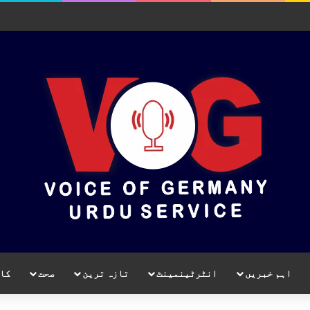
اہم خبریں
انٹرٹینمینٹ
تازہ ترین
صحت
کا