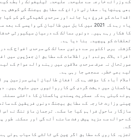
کے وزرائے خارجہ سے علیحدہ علیحدہ ٹیلیفونک رابطے کیے 
بھی پہنچایا۔ سفارتی ذرائع کے مطابق بیجنگ کی کوشش ہے 
اقدامات کو فروغ دیا جائے اور سرحدی کشیدگی کو کم کیا ج
یاد رہے کہ 2021 میں کابل میں طالبان کی واپسی 
کا شکار رہے ہیں۔ دونوں ممالک کے درمیان سیکیورٹی خدشا
تعلقات کو پیچیدہ بنا دیا ہے۔
گزشتہ برس اکتوبر سے دونوں ممالک کی سرحدی افواج کے درم
افراد ہلاک ہوئے، اور اطلاعات کے مطابق ان جھڑپوں میں اف
صورتحال نہ صرف سرحدی علاقوں میں رہنے والے عوام کے لیے 
لیے بھی خطرہ سمجھی جا رہی ہے۔
اسلام آباد کا مؤقف ہے کہ افغان طالبان اپنی سرزمین پر ا
پاکستان میں دہشت گردی کی کارروائیوں میں ملوث ہیں۔ دو
ہوئے کہتی ہے کہ عسکریت پسندی پاکستان کا داخلی مسئلہ ہ
چینی وزارت خارجہ کے مطابق بیجنگ دونوں فریقین کے ساتھ 
سازگار ماحول فراہم کیا جا سکے۔ ترجمان ماؤ ننگ نے اس ا
کے حوالے سے مزید پیش رفت سامنے آئے گی اور ممکنہ طور پ
گے۔
تجزیہ کاروں کے مطابق اگر چین کی ثالثی کامیاب ہوتی ہے 