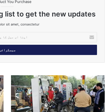
duct You Purchase
g list to get the new updates!
or sit amet, consectetur.
ا
پ
ن
ا
ا
ی
م
ی
ل
پ
ف
ک
ی
ی
ا
ٹ
ک
پ
ر
ٹ
ت
و
چ
ا
ل
ی
ل
ک
ک