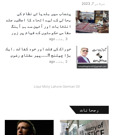
جولائی 7, 2023
پنجاب میں بلدیاتی نظام کی
بحالی کے لیے اتحاد کا اجلاس، جلد
انتخابات اور آئین سے ہم آہنگ
مقامی حکومتوں کے قیام پر زور
3 ہفتے ago
خوراک کی قلت اور خود کفالت ۔ایک
بڑا چیلنج !!……پیر مشتاق رضوی
2 ہفتے ago
Liqui Moly Lahore German Oil
رجحانات