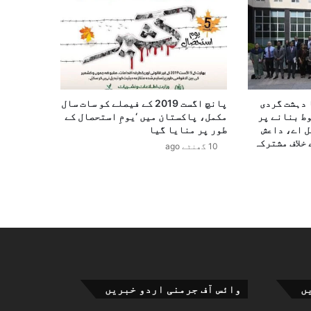
 دہشت گردی
پانچ اگست 2019 کے فیصلے کو سات سال
وط بنانے پر
مکمل، پاکستان میں ‘یومِ استحصال کے
ل اے، داعش
طور پر منایا گیا
خلاف مشترکہ
10 گھنٹے ago
ں
وائس آف جرمنی اردو خبریں