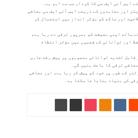
 ایس آئی ایف سی کا کردار سب سے اہم ہے۔
لز اور معاہدوں کے ذریعے ایس آئی ایف سی معاشی
احیت اور ساکھ کو مؤثر انداز میں استعمال کر
 ساتھ اپنی معیشت کو بھرپور ترقی دے رہا ہے،
فظ اور توانائی کے شعبوں میں مؤثر انتظام
 قابل تجدید توانائی منصوبوں پر پیش رفت جاری
معاشی ترقی کا باعث بنیں گی۔
نر کے طور پر خود کو پیش کر رہا ہے، اور معاشی
رقی کی بنیاد بنایا جا سکتا ہے۔
Reddit
VKontakte
Odnoklassniki
Pocket
ای میل کے ذریعے شیئر کریں
پرنٹ کریں