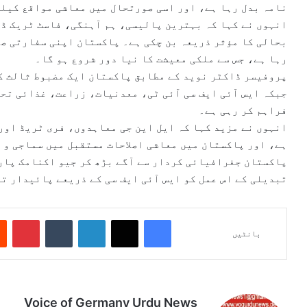
نامہ بدل رہا ہے، اور اسی صورتحال میں معاشی مواقع کیلئے
انہوں نے کہا کہ بہترین پالیسی، ہم آہنگی، فاسٹ ٹریک ڈی
بحالی کا مؤثر ذریعہ بن چکی ہے۔ پاکستان اپنی سفارتی صل
رہا ہے، جس سے ملکی معیشت کا نیا دور شروع ہو گا۔
پروفیسر ڈاکٹر نوید کے مطابق پاکستان ایک مضبوط ثالث کے
جبکہ ایس آئی ایف سی آئی ٹی، معدنیات، زراعت، غذائی تح
فراہم کر رہی ہے۔
انہوں نے مزید کہا کہ ایل این جی معاہدوں، فری ٹریڈ اور
ہے، اور پاکستان میں معاشی اصلاحات مستقبل میں سماجی و 
پاکستان جغرافیائی کردار سے آگے بڑھ کر جیو اکنامک پارٹ
تبدیلی کے اس عمل کو ایس آئی ایف سی کے ذریعے پائیدار ت
Pinterest
Tumblr
LinkedIn
X
Facebook
بانٹیں
Voice of Germany Urdu News