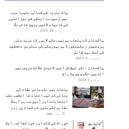
پاک بحریہ کی شمالی بحیرۂ عرب
میں زمین سے اینٹی شپ میزائلوں
کی کامیاب لائیو ویپن فائرنگ
اپریل 25, 2020
پاکستان کے پنجاب یونیورسٹی لاہور کے مزید سترہ
پروفیسر ز سٹینفورڈ یونیورسٹی کی بہترین محققین
کی لسٹ میں شامل
اکتوبر 5, 2023
پاکستان انٹر نیشنل ائیر لائینز فلائٹ سروس میں
اندھیر نگری چوپٹ راج
جولائی 7, 2023
پنجاب میں بلدیاتی نظام کی
بحالی کے لیے اتحاد کا اجلاس، جلد
انتخابات اور آئین سے ہم آہنگ
مقامی حکومتوں کے قیام پر زور
3 ہفتے ago
خوراک کی قلت اور خود کفالت ۔ایک
بڑا چیلنج !!……پیر مشتاق رضوی