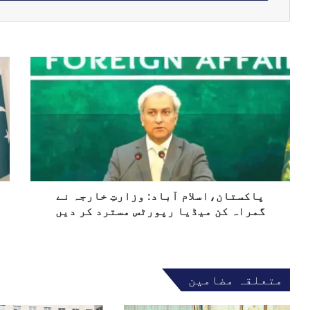
ا
ی
م
ی
ل
پ
پ
ک
ا
ا
ا
ک
ک
پ
س
س
ت
ت
ت
ا
ا
ا
ل
ن
ن
ک
،
ا
ھ
ا
و
و
س
پاکستان،اسلام آباد: وزارتِ خارجہ نے
ر
ل
س
گمراہ کن میڈیا رپورٹس مسترد کر دیں
ا
ع
م
و
آ
د
ب
ی
متعلقہ مضامین
ا
و
د
ز