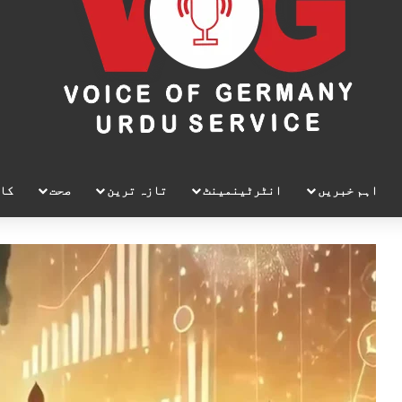
اہم خبریں
انٹرٹینمینٹ
تازہ ترین
صحت
کا