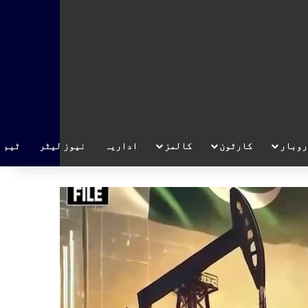
روبار
کارٹون
کالمز
اداریہ
نیوز لیٹر
ٹیم