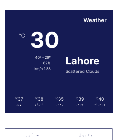
Weather
30
℃
Lahore
40º - 29º
62%
1.88 km/h
Scattered Clouds
37
38
35
39
40
℃
℃
℃
℃
℃
جمعرات
جمعہ
ہفتہ
اتوار
پیر
مقبول
حالیہ