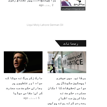
2 ہفتے ago
Liqui Moly Lahore German Oil
رجحانات
برطانیہ میں جیفری
مارک زکربرگ نے میٹا کے
ایپسٹین سکینڈل پر
مواد اور غلطیوں پر
عوامی تحقیقات کا امکان
بھارتی حکومت سے معذرت
مسترد، حکومت نے
کر لی: مقامی میڈیا
متاثرین سے اظہارِ
5 گھنٹے ago
ہمدردی کرتے ہوئے پولیس