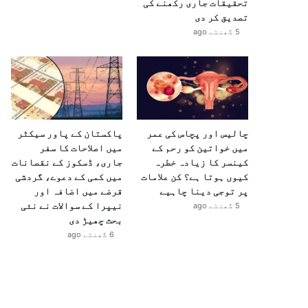
تحقیقات جاری رکھنے کی
تصدیق کر دی
5 گھنٹے ago
چالیس اور پچاس کی عمر
پاکستان کے پاور سیکٹر
میں خواتین کو رحم کے
میں اصلاحات کا سفر
کینسر کا زیادہ خطرہ
جاری، ڈسکوز کے نقصانات
کیوں ہوتا ہے؟ کن علامات
میں کمی کے دعوے، گردشی
پر توجی دینا چاہیے
قرضے میں اضافہ اور
نیپرا کے سوالات نے نئی
5 گھنٹے ago
بحث چھیڑ دی
6 گھنٹے ago