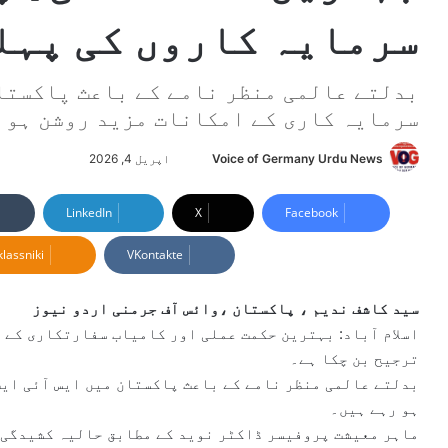
سرمایہ کاروں کی پہل
بدلتے عالمی منظر نامے کے باعث پاکستان
سرمایہ کاری کے امکانات مزید روشن ہو 
Voice of Germany Urdu News
S
اپریل 4, 2026
e
n
LinkedIn
X
Facebook
d
lassniki
VKontakte
a
n
e
سید کاشف ندیم ، پاکستان ،وائس آف جرمنی اردو نیوز
m
اسلام آباد: بہترین حکمت عملی اور کامیاب سفارتکاری کے 
a
ترجیح بن چکا ہے۔
i
بدلتے عالمی منظر نامے کے باعث پاکستان میں ایس آئی ای
l
ہو رہے ہیں۔
ماہر معیشت پروفیسر ڈاکٹر نوید کے مطابق حالیہ کشیدگی 