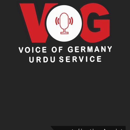
ذیادہ پڑھی جانے والی خبریں