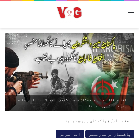
مینو
افغان طالبان پر پاکستان میں دہشتگردی پھیلانے کے الزامات،
مبینہ فنڈنگ مہم بے نقاب
صفحہ اول
/
پاکستان پریس ریلیز
پاکستان پریس ریلیز
اہم خبریں