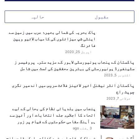
و
ز
مقبول
حالیہ
ی
ر
پاک بحریہ کی شمالی بحیرۂ عرب میں زمین سے
ا
اینٹی شپ میزائلوں کی کامیاب لائیو ویپن
ع
فائرنگ
ظ
م
اپریل 25, 2020
ش
پاکستان کے پنجاب یونیورسٹی لاہور کے مزید سترہ پروفیسر ز
ہ
سٹینفورڈ یونیورسٹی کی بہترین محققین کی لسٹ میں شامل
ب
اکتوبر 5, 2023
ا
ز
پاکستان انٹر نیشنل ائیر لائینز فلائٹ سروس میں اندھیر نگری
ش
چوپٹ راج
ر
جولائی 7, 2023
ی
پنجاب میں بلدیاتی نظام کی بحالی کے لیے
ف
اتحاد کا اجلاس، جلد انتخابات اور آئین سے
ہم آہنگ مقامی حکومتوں کے قیام پر زور
3 ہفتے ago
خوراک کی قلت اور خود کفالت ۔ایک بڑا چیلنج