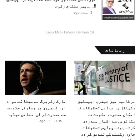
!!……پیر مشتاق رضوی
2 ہفتے ago
Liqui Moly Lahore German Oil
رجحانات
برطانیہ میں جیفری ایپسٹین
مارک زکربرگ نے میٹا کے مواد
سکینڈل پر عوامی تحقیقات کا
اور غلطیوں پر بھارتی حکومت
امکان مسترد، حکومت نے
سے معذرت کر لی: مقامی میڈیا
متاثرین سے اظہارِ ہمدردی
15 گھنٹے ago
کرتے ہوئے پولیس تحقیقات
جاری رکھنے کی تصدیق کر دی