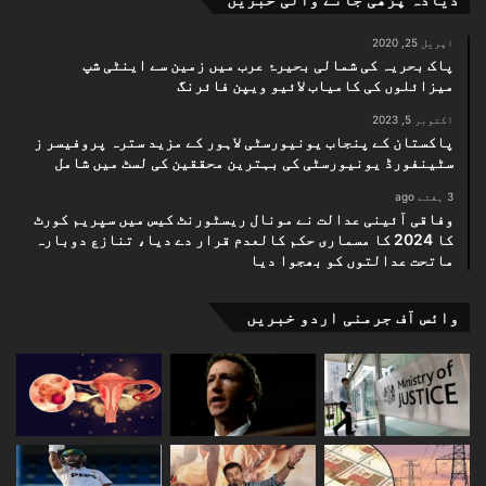
اپریل 25, 2020
پاک بحریہ کی شمالی بحیرۂ عرب میں زمین سے اینٹی شپ
میزائلوں کی کامیاب لائیو ویپن فائرنگ
اکتوبر 5, 2023
پاکستان کے پنجاب یونیورسٹی لاہور کے مزید سترہ پروفیسر ز
سٹینفورڈ یونیورسٹی کی بہترین محققین کی لسٹ میں شامل
3 ہفتے ago
وفاقی آئینی عدالت نے مونال ریسٹورنٹ کیس میں سپریم کورٹ
کا 2024 کا مسماری حکم کالعدم قرار دے دیا، تنازع دوبارہ
ماتحت عدالتوں کو بھجوا دیا
وائس آف جرمنی اردو خبریں