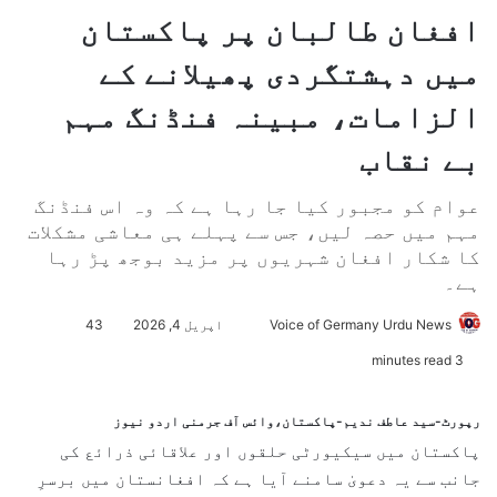
افغان طالبان پر پاکستان
میں دہشتگردی پھیلانے کے
الزامات، مبینہ فنڈنگ مہم
بے نقاب
عوام کو مجبور کیا جا رہا ہے کہ وہ اس فنڈنگ
مہم میں حصہ لیں، جس سے پہلے ہی معاشی مشکلات
کا شکار افغان شہریوں پر مزید بوجھ پڑ رہا
ہے۔
Voice of Germany Urdu News
S
اپریل 4, 2026
43
e
3 minutes read
n
d
رپورٹ-سید عاطف ندیم-پاکستان،وائس آف جرمنی اردو نیوز
a
پاکستان میں سیکیورٹی حلقوں اور علاقائی ذرائع کی
n
جانب سے یہ دعویٰ سامنے آیا ہے کہ افغانستان میں برسرِ
e