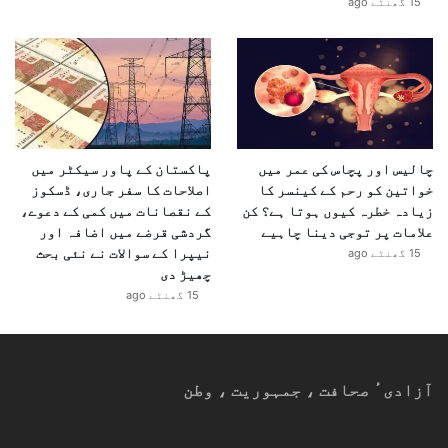
15 گھنٹے ago
چالیس اور پچاس کی عمر میں
پاکستان کے پاور سیکٹر میں
خواتین کو رحم کے کینسر کا
اصلاحات کا سفر جاری، ڈسکوز
زیادہ خطرہ کیوں ہوتا ہے؟ کن
کے نقصانات میں کمی کے دعوے،
علامات پر توجی دینا چاہیے
گردشی قرضے میں اضافہ اور
نیپرا کے سوالات نے نئی بحث
15 گھنٹے ago
چھیڑ دی
15 گھنٹے ago
آزادیٴ صحافت ، جمہوریت ، وطن