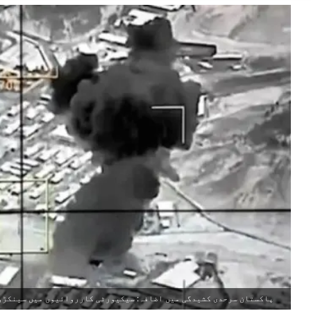
پاکستان سرحدی کشیدگی میں اضافہ: سیکیورٹی کارروائیوں میں سینکڑوں 