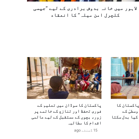
لاہور میں خانہ بدوش برادری کے لیے “جپسی
کلچرل امن میلہ” کا انعقاد
پاکستان کا
پاکستان کا سوڈان میں تعلیم کے
وسطیٰ کے
فوری تحفظ اور تنازع کے خاتمے پر
کیا بدل سکتا
زور، بچوں کے مستقبل کے لیے عالمی
اقدام کا مطالبہ
15 گھنٹے ago