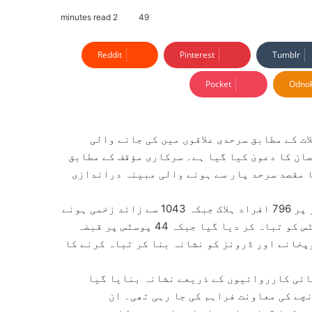
2 minutes read
49
Reddit
Pinterest
Tumblr
Pocket
Odnok
ت کے مطابق سرحدی علاقوں میں کی جانے والی
ان کا دعویٰ کیا گیا ہے۔ سرکاری مؤقف کے مطابق
ا مقصد سرحد پار سے ہونے والی مبینہ دراندازی
اعداد و شمار کے مطابق کارروائیوں کے دوران مجموعی طور پر 796 افراد ہلاک جبکہ 1043 سے زائد زخمی ہونے
کا دعویٰ کیا گیا ہے۔ مزید بتایا گیا کہ 286 سے زائد پوسٹس کو تباہ کر دیا گیا جبکہ 44 پوسٹس پر قبضہ
کتر بند گاڑیاں، توپخانے اور ڈرونز کو نشانہ بنا کر تباہ کرنے کا
یسے مقامات کو بھی فضائی کارروائیوں کے ذریعے نشانہ بنایا گیا
چے کی معاونت فراہم کی جا رہی تھی۔ ان