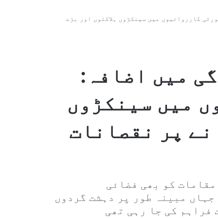
رٹی کارروائیوں میں سینکڑوں ہلاکتوں اور بڑے
ی میں اضافہ:
ں میں سینکڑوں
نے پر نقصانات
ق ان آپریشنز میں 81 ایسے مقامات کو بھی فضائی
جہاں مبینہ طور پر دہشت گردوں
 فراہم کی جا رہی تھی