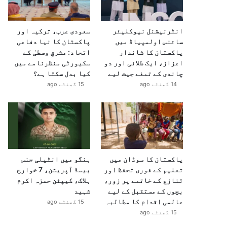
انٹرنیشنل نیوکلیئر
سعودی عرب، ترکیہ اور
سائنس اولمپیاڈ میں
پاکستان کا نیا دفاعی
پاکستان کا شاندار
اتحاد: مشرقِ وسطیٰ کے
اعزاز، ایک طلائی اور دو
سکیورٹی منظرنامے میں
چاندی کے تمغے جیت لیے
کیا بدل سکتا ہے؟
14 گھنٹے ago
15 گھنٹے ago
پاکستان کا سوڈان میں
ہنگو میں انٹیلی جنس
تعلیم کے فوری تحفظ اور
بیسڈ آپریشن، 7 خوارج
تنازع کے خاتمے پر زور،
ہلاک، کیپٹن حمزہ اکرم
بچوں کے مستقبل کے لیے
شہید
عالمی اقدام کا مطالبہ
15 گھنٹے ago
15 گھنٹے ago