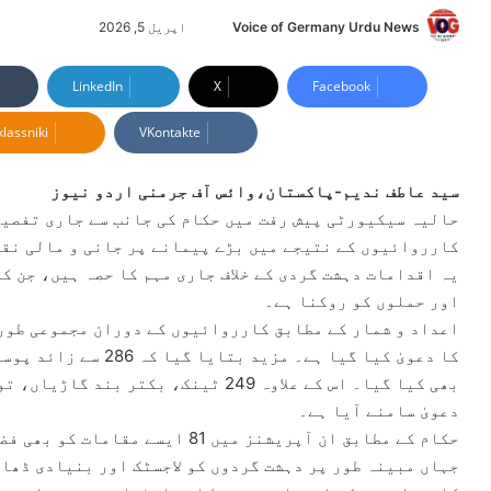
Voice of Germany Urdu News
S
اپریل 5, 2026
e
n
LinkedIn
X
Facebook
d
lassniki
VKontakte
a
n
e
سید عاطف ندیم-پاکستان،وائس آف جرمنی اردو نیوز
m
حالیہ سیکیورٹی پیش رفت میں حکام کی جانب سے جاری تفصیلا
a
کارروائیوں کے نتیجے میں بڑے پیمانے پر جانی و مالی نقص
i
یہ اقدامات دہشت گردی کے خلاف جاری مہم کا حصہ ہیں، جن ک
l
اور حملوں کو روکنا ہے۔
بھی کیا گیا۔ اس کے علاوہ 249 ٹینک، ب
دعویٰ سامنے آیا ہے۔
حکام کے مطابق ان آپریشنز میں 81 ا
جہاں مبینہ طور پر دہشت گردوں کو لاجسٹک اور بنیادی ڈھان