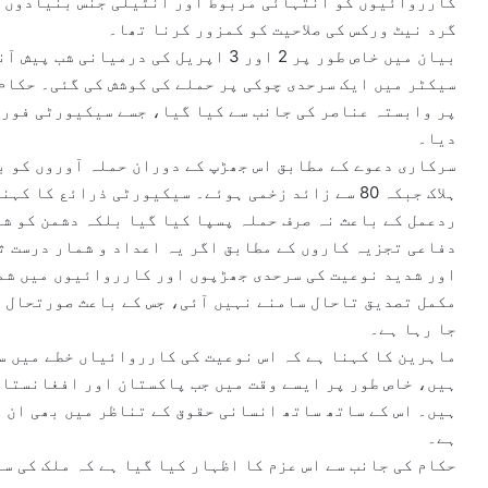
کارروائیوں کو انتہائی مربوط اور انٹیلی جنس بنیادوں پر
گرد نیٹ ورکس کی صلاحیت کو کمزور کرنا تھا۔
بیان میں خاص طور پر 2 اور 3 اپریل کی د
سیکٹر میں ایک سرحدی چوکی پر حملے کی کوشش کی گئی۔ حکام
پر وابستہ عناصر کی جانب سے کیا گیا، جسے سیکیورٹی فور
دیا۔
ہلاک جبکہ 80 سے زائد زخمی ہوئے۔ سیکیورٹی ذرائع ک
ردعمل کے باعث نہ صرف حملہ پسپا کیا گیا بلکہ دشمن کو ش
دفاعی تجزیہ کاروں کے مطابق اگر یہ اعداد و شمار درست ثا
اور شدید نوعیت کی سرحدی جھڑپوں اور کارروائیوں میں شما
مکمل تصدیق تاحال سامنے نہیں آئی، جس کے باعث صورتحال ک
جا رہا ہے۔
ماہرین کا کہنا ہے کہ اس نوعیت کی کارروائیاں خطے میں 
ہیں، خاص طور پر ایسے وقت میں جب پاکستان اور افغانستان
ہیں۔ اس کے ساتھ ساتھ انسانی حقوق کے تناظر میں بھی ان و
ہے۔
حکام کی جانب سے اس عزم کا اظہار کیا گیا ہے کہ ملک کی س