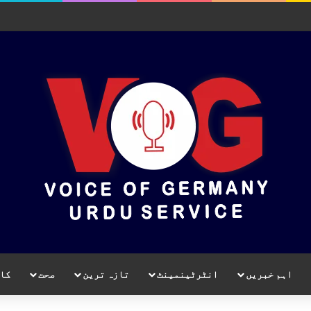
اہم خبریں
انٹرٹینمینٹ
تازہ ترین
صحت
کا