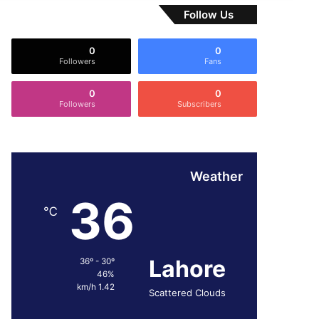
Follow Us
0
0
Followers
Fans
0
0
Followers
Subscribers
Weather
36
℃
Lahore
36º - 30º
46%
1.42 km/h
Scattered Clouds