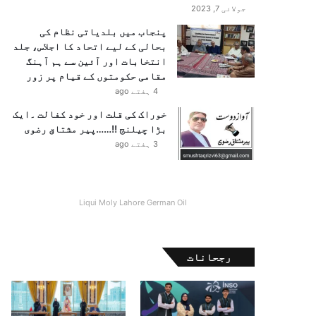
جولائی 7, 2023
پنجاب میں بلدیاتی نظام کی
بحالی کے لیے اتحاد کا اجلاس، جلد
انتخابات اور آئین سے ہم آہنگ
مقامی حکومتوں کے قیام پر زور
4 ہفتے ago
خوراک کی قلت اور خود کفالت ۔ایک
بڑا چیلنج !!……پیر مشتاق رضوی
3 ہفتے ago
Liqui Moly Lahore German Oil
رجحانات