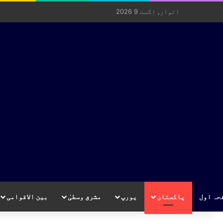
اتوار, اگست 9 2026
حہ اول
پاکستان
یورپ
مشرق وسطیٰ
بین الاقوامی