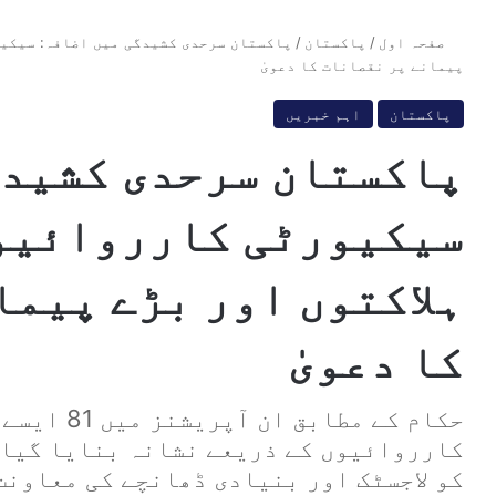
صفحہ اول
/
پاکستان
/
پاکستان سرحدی کشیدگی میں اضافہ: سیکیو
پیمانے پر نقصانات کا دعویٰ
پاکستان
اہم خبریں
پاکستان سرحدی کشیدگ
سیکیورٹی کارروائیو
ہلاکتوں اور بڑے پیما
کا دعویٰ
حکام کے مطاب
کارروائیوں کے ذریعے نشانہ بنایا گیا 
کو لاجسٹک اور بنیادی ڈھانچے کی معاونت