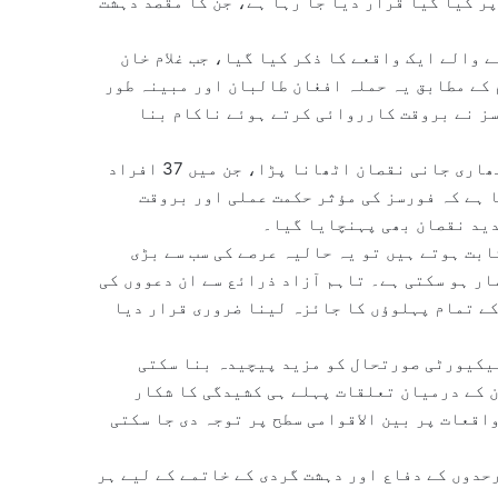
 کیا گیا قرار دیا جا رہا ہے، جن کا مقصد دہشت
رمیانی شب پیش آنے والے ایک واقعے کا ذکر کیا گیا، جب غلام خان
 کے مطابق یہ حملہ افغان طالبان اور مبینہ طور
سز نے بروقت کارروائی کرتے ہوئے ناکام بنا
سرکاری دعوے کے مطابق اس جھڑپ کے دوران حملہ آوروں کو بھاری جانی نقصان اٹھانا پڑا، جن میں 37 افراد
ا کہنا ہے کہ فورسز کی مؤثر حکمت عملی اور بروقت
دید نقصان بھی پہنچایا گیا۔
بت ہوتے ہیں تو یہ حالیہ عرصے کی سب سے بڑی
ر ہو سکتی ہے۔ تاہم آزاد ذرائع سے ان دعووں کی
ے تمام پہلوؤں کا جائزہ لینا ضروری قرار دیا
سیکیورٹی صورتحال کو مزید پیچیدہ بنا سکتی
 کے درمیان تعلقات پہلے ہی کشیدگی کا شکار
اقعات پر بین الاقوامی سطح پر توجہ دی جا سکتی
رحدوں کے دفاع اور دہشت گردی کے خاتمے کے لیے ہر