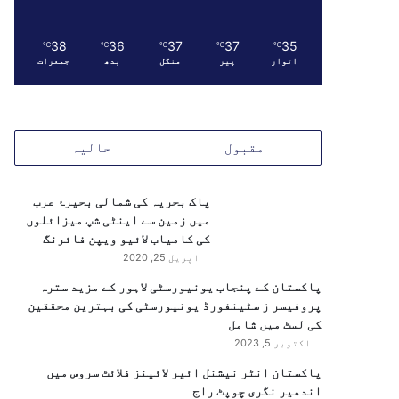
38
36
37
37
35
℃
℃
℃
℃
℃
اتوار
پیر
منگل
بدھ
جمعرات
مقبول
حالیہ
پاک بحریہ کی شمالی بحیرۂ عرب
میں زمین سے اینٹی شپ میزائلوں
کی کامیاب لائیو ویپن فائرنگ
اپریل 25, 2020
پاکستان کے پنجاب یونیورسٹی لاہور کے مزید سترہ
پروفیسر ز سٹینفورڈ یونیورسٹی کی بہترین محققین
کی لسٹ میں شامل
اکتوبر 5, 2023
پاکستان انٹر نیشنل ائیر لائینز فلائٹ سروس میں
اندھیر نگری چوپٹ راج