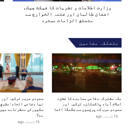
ا
خ
و
ع
وزارت اطلاعات و نشریات کا فیکٹ چیک،
ا
ا
ن
افغان طالبان اور فتنہ الخوارج سے
ت
ہ
متعلق الزامات مسترد
و
ب
ن
د
ش
و
متعلقہ مضامین
ر
ش
ی
ب
ا
ر
ت
ا
ک
د
ا
ر
ف
ی
ی
ک
ک
ے
مکہ مشترکہ دفاعی معاہدے کا جشن،
سعودی عرب، ترکیہ اور 
ٹ
ل
اسلام آباد پاکستان، ترکیہ اور
نیا دفاعی اتحاد: مشرقِ 
چ
ی
سعودی عرب کے پرچموں سے جگمگا اٹھا
سکیورٹی منظرنامے میں 
ی
ے
ہے؟
13 گھنٹے ago
ک
“
15 گھنٹے ago
،
ج
ا
پ