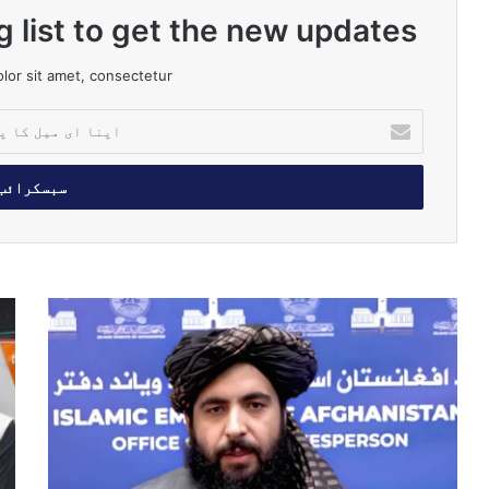
g list to get the new updates!
or sit amet, consectetur.
ا
پ
ن
ا
ا
ی
م
ی
ل
و
ل
ک
ز
ا
ا
ا
ہ
پ
ر
و
ت
ت
ر
ا
ا
م
ل
ط
ی
ک
ل
ں
ھ