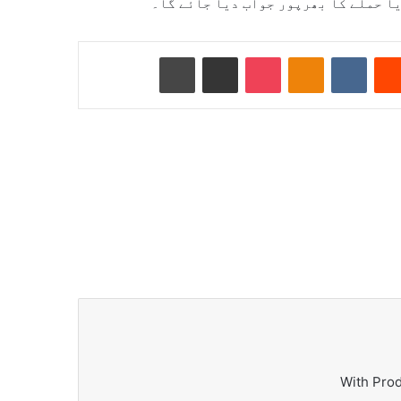
ا حملے کا بھرپور جواب دیا جائے گا۔
Reddit
VKontakte
Odnoklassniki
Pocket
ای میل کے ذریعے شیئر کریں
پرنٹ کریں
With Pro