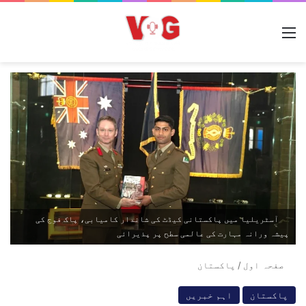
مینو
آسٹریلیا میں پاکستانی کیڈٹ کی شاندار کامیابی، پاک فوج کی
پیشہ ورانہ مہارت کی عالمی سطح پر پذیرائی
صفحہ اول
/
پاکستان
پاکستان
اہم خبریں