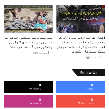
نِ
ی
ف
ک
ت
ج
ح
ہ
ک
ت
ی
ی
ت
ک
افغان طالبان کھربوں ڈالر کی
بلوچستان میں سیکیورٹی فورسز
ق
ا
معدنی دولت ذاتی مفادات کے
کا آپریشن ردالفتن 3 جاری،
ر
ا
لیے استعمال کرنے لگے،امریکی
پنجگور میں 5 دہشت گرد ہلاک
ی
ی
تھنک ٹینک کا انکشاف
8 گھنٹے ago
ب
ک
2 گھنٹے ago
ا
ل
ت
ا
ز
Follow Us
و
ا
0
0
ل
Followers
Fans
ث
ب
0
0
و
Followers
Subscribers
ت