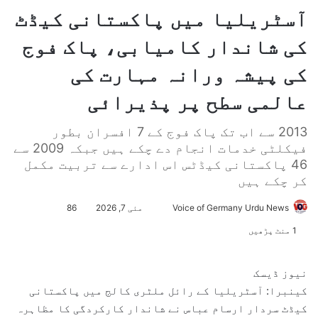
آسٹریلیا میں پاکستانی کیڈٹ
کی شاندار کامیابی، پاک فوج
کی پیشہ ورانہ مہارت کی
عالمی سطح پر پذیرائی
2013 سے اب تک پاک فوج کے 7 افسران بطور
فیکلٹی خدمات انجام دے چکے ہیں جبکہ 2009 سے
46 پاکستانی کیڈٹس اس ادارے سے تربیت مکمل
کر چکے ہیں
Voice of Germany Urdu News
S
مئی 7, 2026
86
e
1 منٹ پڑھیں
n
d
نیوز ڈیسک
a
کینبرا: آسٹریلیا کے رائل ملٹری کالج میں پاکستانی
n
کیڈٹ سردار ارسام عباس نے شاندار کارکردگی کا مظاہرہ
e