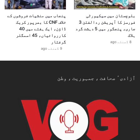
بلوچستان میں سیکیورٹی
پنجاب میں منشیات فروشوں کے
فورسز کا آپریشن ردالفتن 3
خلاف CNF کا بھرپور کریک
جاری، پنجگور میں 5 دہشت گرد
ڈاؤن، ایک ہفتے میں 40
ہلاک
کارروائیاں، 45 اسمگلر
گرفتار
8 گھنٹے ago
9 گھنٹے ago
آزادیٴ صحافت ، جمہوریت ، وطن