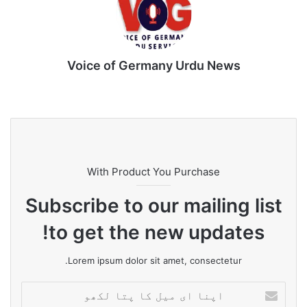
Voice of Germany Urdu News
Tik
Ins
Yo
Lin
Fa
We
To
tag
uT
ke
ce
bsi
k
ra
ub
dIn
bo
te
m
e
ok
With Product You Purchase
Subscribe to our mailing list
to get the new updates!
Lorem ipsum dolor sit amet, consectetur.
ا
پ