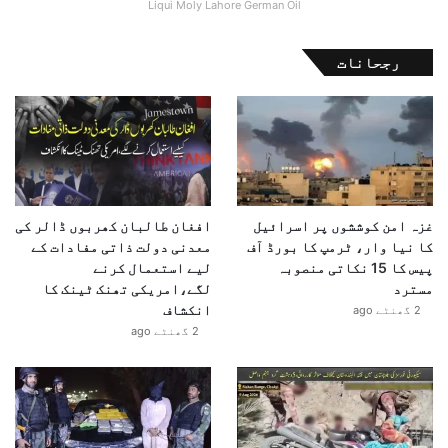
Liqui Moly Lahore German Oil
رجحانات
غزہ امن کوششوں پر اسرائیل
افغان طالبان کھربوں ڈالر کی
کا نیا وار، ٹرمپ کا بورڈ آف
معدنی دولت ذاتی مفادات کے
پیس کا 15 نکاتی منصوبہ
لیے استعمال کرنے
مسترد
لگے،امریکی تھنک ٹینک کا
انکشاف
2 گھنٹے ago
2 گھنٹے ago