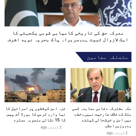
ہ
ر
ح
ہ
ق
:
ک
م
ی
ل
ت
معرکہ حق کی تاریخی کامیابی قومی یکجہتی کا
ک
ا
ایک لازوال ثبوت ہے،سربراہ پاک بحریہ نوید اشرف
ب
ر
ھ
ی
متعلقہ مضامین
ر
خ
ا
ی
و
ک
ر
ا
د
م
ن
ی
ی
ا
ا
ب
م
مکہ مشترکہ دفاعی معاہدہ کسی
غزہ امن کوششوں پر اسرائیل کا
ی
ملک کے خلاف جارحیت نہیں،خطے
نیا وار، ٹرمپ کا بورڈ آف پیس
ی
ق
میں امن و خوشحالی کیلئے
کا 15 نکاتی منصوبہ مسترد
ں
و
ہے،وزیراعظم
ج
2 گھنٹے ago
م
2 گھنٹے ago
ش
ی