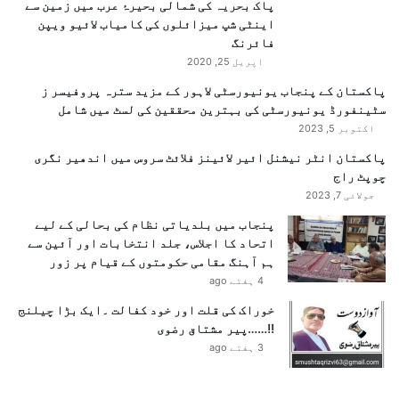
ا
پاک بحریہ کی شمالی بحیرۂ عرب میں زمین سے
ش
اینٹی شپ میزائلوں کی کامیاب لائیو ویپن
ر
فائرنگ
ف
اپریل 25, 2020
پاکستان کے پنجاب یونیورسٹی لاہور کے مزید سترہ پروفیسر ز
سٹینفورڈ یونیورسٹی کی بہترین محققین کی لسٹ میں شامل
اکتوبر 5, 2023
پاکستان انٹر نیشنل ائیر لائینز فلائٹ سروس میں اندھیر نگری
چوپٹ راج
جولائی 7, 2023
پنجاب میں بلدیاتی نظام کی بحالی کے لیے
اتحاد کا اجلاس، جلد انتخابات اور آئین سے
ہم آہنگ مقامی حکومتوں کے قیام پر زور
4 ہفتے ago
خوراک کی قلت اور خود کفالت ۔ایک بڑا چیلنج
!!……پیر مشتاق رضوی
3 ہفتے ago