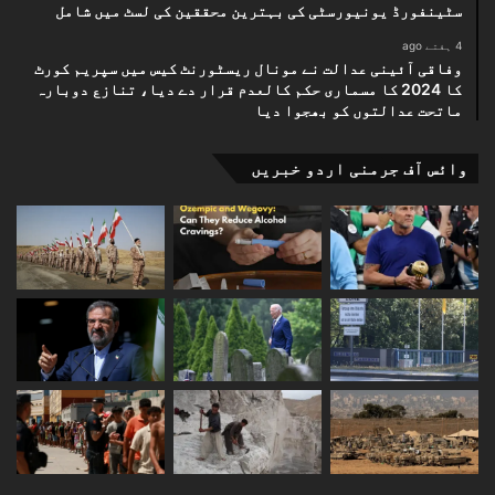
سٹینفورڈ یونیورسٹی کی بہترین محققین کی لسٹ میں شامل
4 ہفتے ago
وفاقی آئینی عدالت نے مونال ریسٹورنٹ کیس میں سپریم کورٹ
کا 2024 کا مسماری حکم کالعدم قرار دے دیا، تنازع دوبارہ
ماتحت عدالتوں کو بھجوا دیا
وائس آف جرمنی اردو خبریں