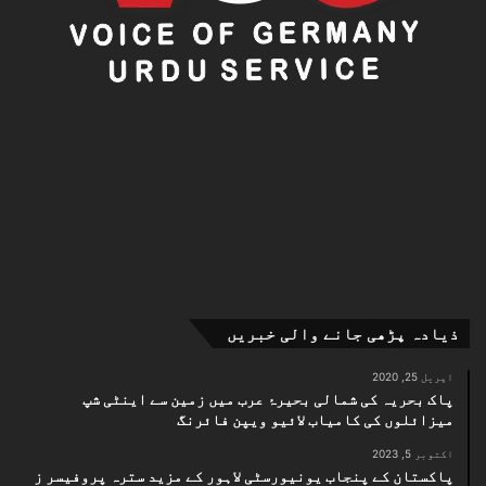
ذیادہ پڑھی جانے والی خبریں
اپریل 25, 2020
پاک بحریہ کی شمالی بحیرۂ عرب میں زمین سے اینٹی شپ
میزائلوں کی کامیاب لائیو ویپن فائرنگ
اکتوبر 5, 2023
پاکستان کے پنجاب یونیورسٹی لاہور کے مزید سترہ پروفیسر ز