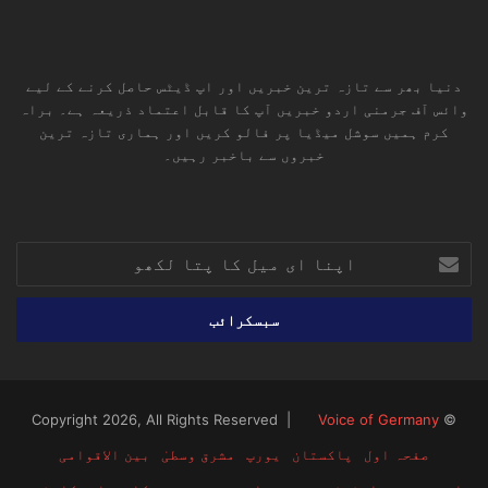
دنیا بھر سے تازہ ترین خبریں اور اپ ڈیٹس حاصل کرنے کے لیے
وائس آف جرمنی اردو خبریں آپ کا قابل اعتماد ذریعہ ہے۔ براہ
کرم ہمیں سوشل میڈیا پر فالو کریں اور ہماری تازہ ترین
خبروں سے باخبر رہیں۔
RSS
TikTok
Instagram
YouTube
LinkedIn
Facebook
X
اپنا
ای
میل
کا
پتا
لکھو
Voice of Germany
© Copyright 2026, All Rights Reserved |
صفحہ اول
پاکستان
یورپ
مشرق وسطیٰ
بین الاقوامی