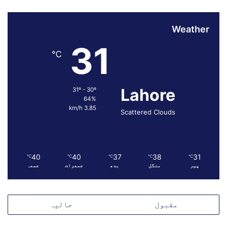
ہ
ے
،
Weather
س
31
ر
℃
ب
ر
ا
Lahore
ہ
31º - 30º
64%
پ
3.85 km/h
ا
Scattered Clouds
ک
ب
ح
ر
40
40
37
38
31
℃
℃
℃
℃
℃
ی
پیر
منگل
بدھ
جمعرات
جمعہ
ہ
ن
و
مقبول
حالیہ
ی
د