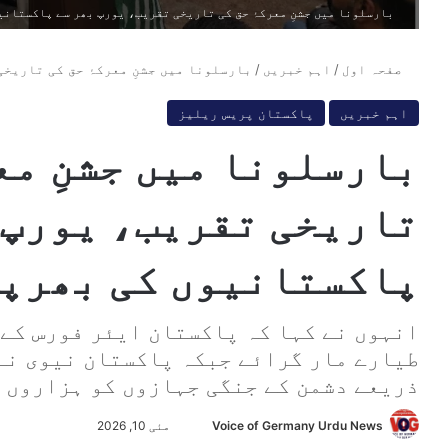
بارسلونا میں جشنِ معرکۂ حق کی تاریخی تقریب، یورپ بھر سے پاکستانی
صفحہ اول
/
اہم خبریں
/
بارسلونا میں جشنِ معرکۂ حق کی تاریخ
اہم خبریں
پاکستان پریس ریلیز
بارسلونا میں جشنِ معر
تاریخی تقریب، یورپ 
پاکستانیوں کی بھرپو
طیارے مار گرائے جبکہ پاکستان نیوی نے 
ذریعے دشمن کے جنگی جہازوں کو ہزاروں 
Voice of Germany Urdu News
S
مئی 10, 2026