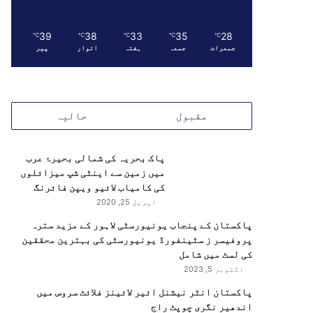
39
38
33
35
28
℃
℃
℃
℃
℃
جمعرات
جمعہ
ہفتہ
اتوار
پیر
مقبول
حالیہ
پاک بحریہ کی شمالی بحیرۂ عرب
میں زمین سے اینٹی شپ میزائلوں
کی کامیاب لائیو ویپن فائرنگ
اپریل 25, 2020
پاکستان کے پنجاب یونیورسٹی لاہور کے مزید سترہ
پروفیسر ز سٹینفورڈ یونیورسٹی کی بہترین محققین
کی لسٹ میں شامل
اکتوبر 5, 2023
پاکستان انٹر نیشنل ائیر لائینز فلائٹ سروس میں
اندھیر نگری چوپٹ راج