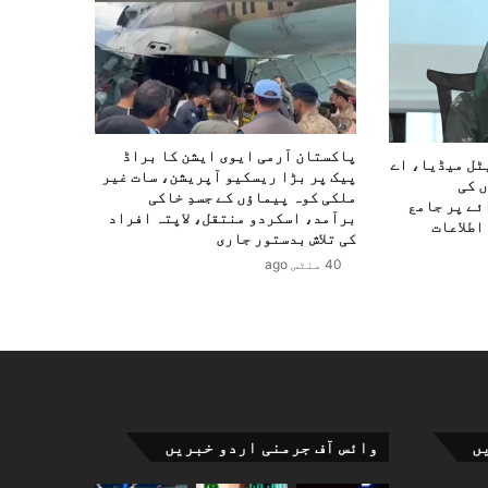
پاکستان آرمی ایوی ایشن کا براڈ
ٹل میڈیا، اے
پیک پر بڑا ریسکیو آپریشن، سات غیر
 کی
ملکی کوہ پیماؤں کے جسدِ خاکی
ئے پر جامع
برآمد، اسکردو منتقل، لاپتہ افراد
اطلاعات
کی تلاش بدستور جاری
40 منٹس ago
ں
وائس آف جرمنی اردو خبریں