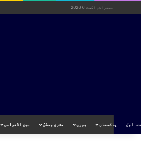
جمعرات, اگست 6 2026
حہ اول
پاکستان
یورپ
مشرق وسطیٰ
بین الاقوامی