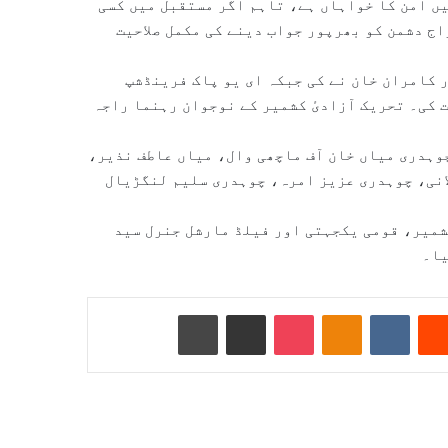
ں امن کا خواہاں ہے، تاہم اگر مستقبل میں کسی
ج دشمن کو بھرپور جواب دینے کی مکمل صلاحیت
 کامران خان نے کی جبکہ ای یو پاک فرینڈشپ
 کی۔ تحریک آزادیٔ کشمیر کے نوجوان رہنما راجہ
وہدری میاں خان آف ماچھی وال، میاں عاطف نذیر،
انی، چوہدری عزیز امرہ، چوہدری سلیم لنگڑیال
میر، قومی یکجہتی اور فیلڈ مارشل جنرل سید
یا۔
Reddit
VKontakte
Odnoklassniki
Pocket
ای میل کے ذریعے شیئر کریں
پرنٹ کریں