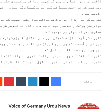
ڈاکٹر پرویز اقبال لوہسر کا کہنا تھا کہ پاکستان خطے می
بھی قسم کی جارحیت مسلط کی گئی تو پاکستان کی بہادر افوا
رکھتی ہیں۔
تقریب کی صدارت ای یو پاک فرینڈشپ فیڈریشن اسپین کے صدر
فیڈریشن پرتگال کے صدر سید قاسم سجاد شاہ نے خصوصی شرکت
حسنین بھی اس موقع پر موجود تھے۔
تقریب کی آرگنائزنگ کمیٹی میں مہر افضال آف بزرگوال، چ
مہر نواز آف جھنگ، چوہدری قربان مرہانہ، راجہ مدثر بول
اور چوہدری محمد اقبال شامل تھے۔
تقریب کے اختتام پر اوورسیز پاکستانیوں نے پاکستان، کش
عاصم منیر کے ساتھ اپنی غیر متزلزل وابستگی کا اظہار ک
Pinterest
Tumblr
LinkedIn
X
Facebook
بانٹیں
Voice of Germany Urdu News