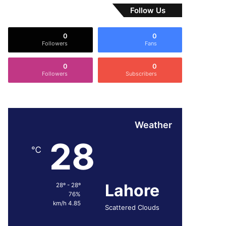
Follow Us
0
0
Followers
Fans
0
0
Followers
Subscribers
Weather
28
℃
Lahore
28º - 28º
76%
4.85 km/h
Scattered Clouds