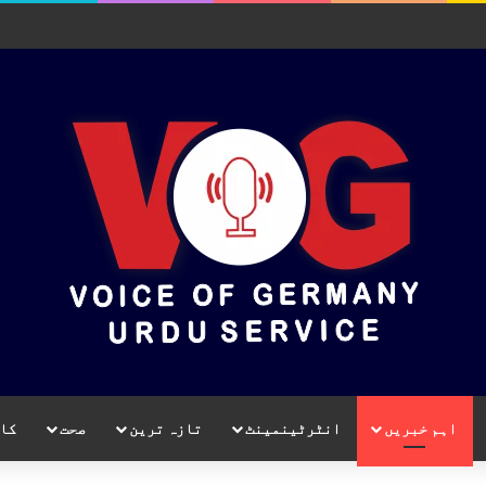
اہم خبریں
انٹرٹینمینٹ
تازہ ترین
صحت
کا