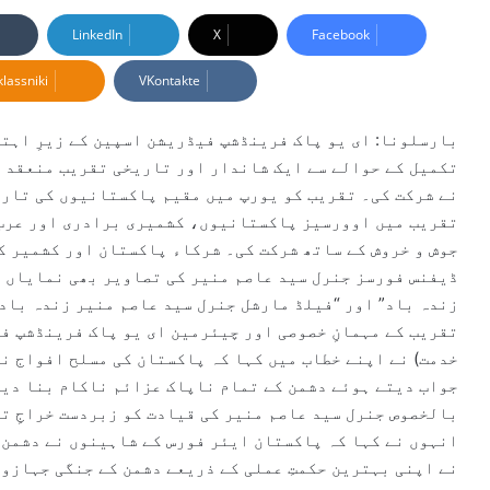
e
n
LinkedIn
X
Facebook
d
lassniki
VKontakte
a
n
e
بارسلونا: ای یو پاک فرینڈشپ فیڈریشن اسپین کے زیرِ اہتما
m
تکمیل کے حوالے سے ایک شاندار اور تاریخی تقریب منعقد ک
a
نے شرکت کی۔ تقریب کو یورپ میں مقیم پاکستانیوں کی تاریخ
i
تقریب میں اوورسیز پاکستانیوں، کشمیری برادری اور عرب 
l
جوش و خروش کے ساتھ شرکت کی۔ شرکاء پاکستان اور کشمیر ک
ڈیفنس فورسز جنرل سید عاصم منیر کی تصاویر بھی نمایاں ر
زندہ باد” اور “فیلڈ مارشل جنرل سید عاصم منیر زندہ باد
تقریب کے مہمانِ خصوصی اور چیئرمین ای یو پاک فرینڈشپ ف
جواب دیتے ہوئے دشمن کے تمام ناپاک عزائم ناکام بنا دیے
بالخصوص جنرل سید عاصم منیر کی قیادت کو زبردست خراجِ ت
نے اپنی بہترین حکمتِ عملی کے ذریعے دشمن کے جنگی جہازو