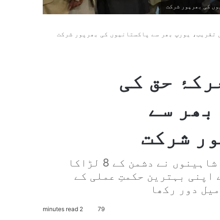
وں کی بھرپور شرکت
ی تقریب، یورپ بھر سے پاکستانیوں کی بھرپور شرکت
کۂ حق کی
بھر سے
ر شرکت
انہوں نے کہا کہ پاکستان ایئر فورس کے شاہینوں نے دشمن کے 8 لڑاکا
اپنی بہترین حکمتِ عملی کے
میل دور رکھا
2 minutes read
79