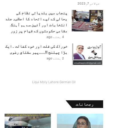
جولائی 7, 2023
پنجاب میں بلدیاتی نظام کی
بحالی کے لیے اتحاد کا اجلاس، جلد
انتخابات اور آئین سے ہم آہنگ
مقامی حکومتوں کے قیام پر زور
4 ہفتے ago
خوراک کی قلت اور خود کفالت ۔ایک
بڑا چیلنج !!……پیر مشتاق رضوی
2 ہفتے ago
Liqui Moly Lahore German Oil
رجحانات