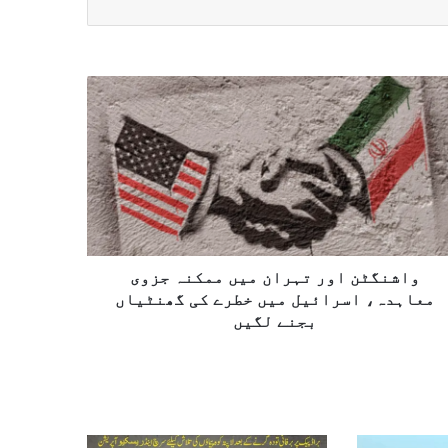
واشنگٹن اور تہران میں ممکنہ جزوی
معاہدہ، اسرائیل میں خطرے کی گھنٹیاں
بجنے لگیں