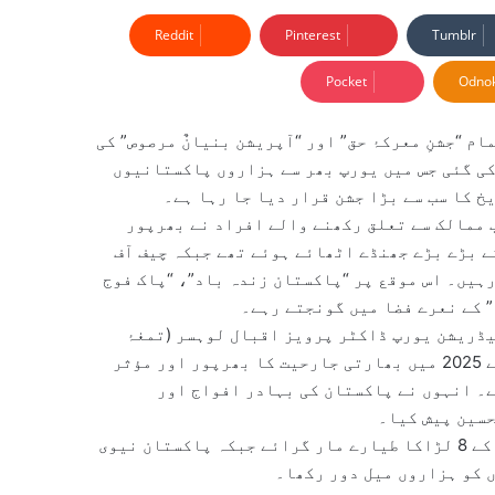
Reddit
Pinterest
Tumblr
Pocket
Odnok
م “جشنِ معرکۂ حق” اور “آپریشن بنیانٌ مرصوص” کی
ی گئی جس میں یورپ بھر سے ہزاروں پاکستانیوں
 کا سب سے بڑا جشن قرار دیا جا رہا ہے۔
ممالک سے تعلق رکھنے والے افراد نے بھرپور
ے بڑے بڑے جھنڈے اٹھائے ہوئے تھے جبکہ چیف آف
ہیں۔ اس موقع پر “پاکستان زندہ باد”، “پاک فوج
” کے نعرے فضا میں گونجتے رہے۔
یڈریشن یورپ ڈاکٹر پرویز اقبال لوہسر (تمغۂ
خدمت) نے اپنے خطاب میں کہا کہ پاکستان کی مسلح افواج نے 2025 میں بھارتی جارحیت کا بھرپور اور مؤثر
۔ انہوں نے پاکستان کی بہادر افواج اور
حسین پیش کیا۔
انہوں نے کہا کہ پاکستان ایئر فورس کے شاہینوں نے دشمن کے 8 لڑاکا طیارے مار گرائے جبکہ پاکستان نیوی
ں کو ہزاروں میل دور رکھا۔