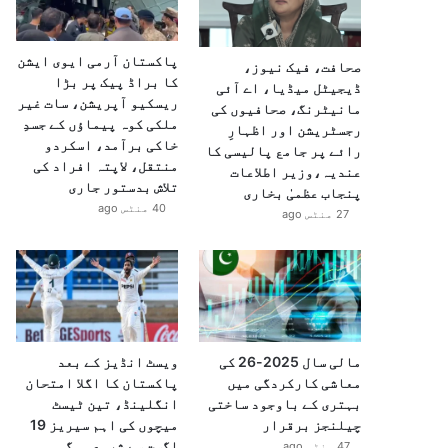
پاکستان آرمی ایوی ایشن
صحافت، فیک نیوز،
کا براڈ پیک پر بڑا
ڈیجیٹل میڈیا، اے آئی
ریسکیو آپریشن، سات غیر
مانیٹرنگ، صحافیوں کی
ملکی کوہ پیماؤں کے جسدِ
رجسٹریشن اور اظہارِ
خاکی برآمد، اسکردو
رائے پر جامع پالیسی کا
منتقل، لاپتہ افراد کی
عندیہ،وزیر اطلاعات
تلاش بدستور جاری
پنجاب عظمیٰ بخاری
40 منٹس ago
27 منٹس ago
مالی سال 2025-26 کی
ویسٹ انڈیز کے بعد
معاشی کارکردگی میں
پاکستان کا اگلا امتحان
بہتری کے باوجود ساختی
انگلینڈ، تین ٹیسٹ
چیلنجز برقرار
میچوں کی اہم سیریز 19
اگست سے شروع ہوگی
47 منٹس ago