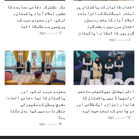
ی
افغان طالبان کے پاکستان پر
مکہ مشترکہ دفاعی معاہدے کا
و
اسلحہ اسمگلنگ کے الزامات،
جشن، اسلام آباد پاکستان،
ا
اسلام آباد کا سخت ردعمل،
ترکیہ اور سعودی عرب کے
ل
افغان سرزمین دہشت گرد
پرچموں سے جگمگا اٹھا
ا
گروہوں کا ٹھکانہ: پاکستان
17 گھنٹے ago
2 گھنٹے ago
انٹرنیشنل نیوکلیئر سائنس
سعودی عرب، ترکیہ اور
اولمپیاڈ میں پاکستان کا
پاکستان کا نیا دفاعی اتحاد:
شاندار اعزاز، ایک طلائی اور
مشرقِ وسطیٰ کے سکیورٹی
دو چاندی کے تمغے جیت لیے
منظرنامے میں کیا بدل سکتا
ہے؟
18 گھنٹے ago
18 گھنٹے ago