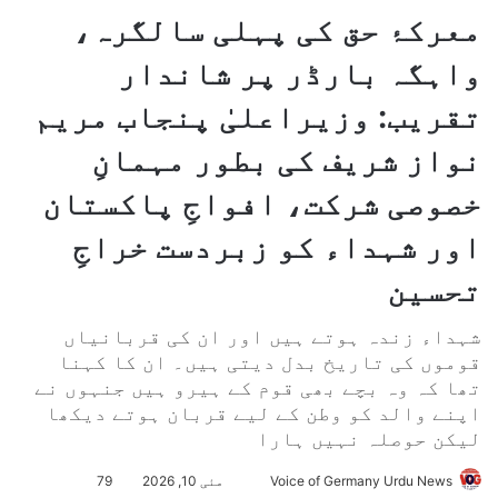
معرکۂ حق کی پہلی سالگرہ،
واہگہ بارڈر پر شاندار
تقریب: وزیراعلیٰ پنجاب مریم
نواز شریف کی بطور مہمانِ
خصوصی شرکت، افواجِ پاکستان
اور شہداء کو زبردست خراجِ
تحسین
شہداء زندہ ہوتے ہیں اور ان کی قربانیاں
قوموں کی تاریخ بدل دیتی ہیں۔ ان کا کہنا
تھا کہ وہ بچے بھی قوم کے ہیرو ہیں جنہوں نے
اپنے والد کو وطن کے لیے قربان ہوتے دیکھا
لیکن حوصلہ نہیں ہارا
Voice of Germany Urdu News
S
مئی 10, 2026
79