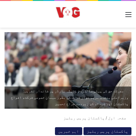
مینو
معرکۂ حق کی پہلی سالگرہ، واہگہ بارڈر پر شاندار تقریب:
وزیراعلیٰ پنجاب مریم نواز شریف کی بطور مہمانِ خصوصی شرکت، افواجِ
پاکستان اور شہداء کو زبردست خراجِ تحسین
صفحہ اول
/
پاکستان پریس ریلیز
پاکستان پریس ریلیز
اہم خبریں