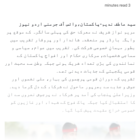
e
3 minutes read
n
d
سید عاطف ندیم-پاکستان،وائس آف جرمنی اردو نیوز
a
مریم نواز شریف نے معرکۂ حق کی پہلی سالگرہ کے موقع پر
n
واہگہ بارڈر پر منعقدہ شاندار اور پروقار تقریب میں
e
بطور مہمانِ خصوصی شرکت کی۔ تقریب میں عوام، سیاسی و
m
سماجی شخصیات، سرکاری حکام اور افواجِ پاکستان کے
a
نمائندوں کی بڑی تعداد شریک ہوئی جبکہ وطن سے محبت اور
i
l
قومی یکجہتی کے جذبات دیدنی تھے۔
تقریب کے دوران قومی پرچموں کی بہار، ملی نغموں اور
جوش و جذبے سے بھرپور ماحول نے شرکاء کے دل گرما دیے۔
وزیراعلیٰ پنجاب کی آمد پر شرکاء نے پرجوش نعروں سے ان
کا استقبال کیا جبکہ پاک فوج کے شہداء اور غازیوں کو
خصوصی خراجِ عقیدت پیش کیا گیا۔