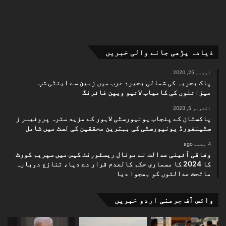
ذیادہ پڑھی جانے والی خبریں
اپریل 25, 2020
پاک بحریہ کی شمالی بحیرۂ عرب میں زمین سے اینٹی شپ
میزائلوں کی کامیاب لائیو ویپن فائرنگ
اکتوبر 5, 2023
پاکستان کے پنجاب یونیورسٹی لاہور کے مزید سترہ پروفیسر ز
سٹینفورڈ یونیورسٹی کی بہترین محققین کی لسٹ میں شامل
4 ہفتے ago
وفاقی آئینی عدالت نے مونال ریسٹورنٹ کیس میں سپریم کورٹ
کا 2024 کا مسماری حکم کالعدم قرار دے دیا، تنازع دوبارہ
ماتحت عدالتوں کو بھجوا دیا
وائس آف جرمنی اردو خبریں