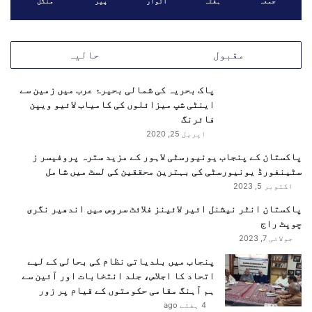
جمعہ
ہفتہ
اتوار
پیر
منگل
ن
ب
ے
ی
ا
ا
و
مقبول
حالیہ
ی
ر
ش
ا
ی
پاک بحریہ کی شمالی بحیرۂ عرب میں زمین سے
ن
ا
اینٹی شپ میزائلوں کی کامیاب لائیو ویپن
ف
ک
فائرنگ
ر
ی
ا
اپریل 25, 2020
ص
س
پاکستان کے پنجاب یونیورسٹی لاہور کے مزید سترہ پروفیسر ز
و
ٹ
سٹینفورڈ یونیورسٹی کی بہترین محققین کی لسٹ میں شامل
ر
ر
اکتوبر 5, 2023
ت
ک
ح
چ
پاکستان انٹر نیشنل ائیر لائینز فلائٹ سروس میں اندھیر نگری
ا
ر
چوپٹ راج
ل
ب
جولائی 7, 2023
پ
ہ
پنجاب میں بلدیاتی نظام کی بحالی کے لیے
ر
ت
اتحاد کا اجلاس، جلد انتخابات اور آئین سے
ت
ر
ہم آہنگ مقامی حکومتوں کے قیام پر زور
ف
ب
4 ہفتے ago
ص
ن