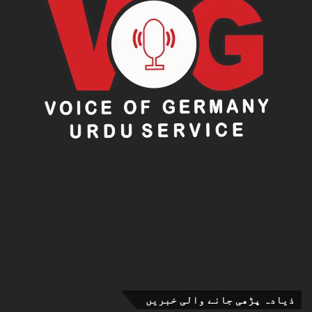
ذیادہ پڑھی جانے والی خبریں