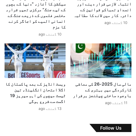
انتباہ لازمی قرار دینے اور
سیکشن کا آغاز، "دنیا کے بچوں
م
ف
انسدادِ تمباکو قوانین کے
کے لیے جنگ” مرکزی تھیم قرار،
ن
ب
دائرہ کار میں لانے کا مطالبہ
مختصر فلموں کے ذریعے جنگ کے
ی
ڑ
انسانی المیے کو اجاگر کرنے
10 گھنٹے ago
ر
ا
کا عزم
ا
ک
10 گھنٹے ago
و
ر
ر
ی
ا
ک
ی
ڈ
ر
ا
ا
ؤ
ن
ن
ی
،
مالی سال 2025-26 کی معاشی
ویسٹ انڈیز کے بعد پاکستان کا
و
س
کارکردگی میں بہتری کے
اگلا امتحان انگلینڈ، تین
ز
ا
باوجود ساختی چیلنجز برقرار
ٹیسٹ میچوں کی اہم سیریز 19
ی
ئ
اگست سے شروع ہوگی
11 گھنٹے ago
ر
ٹ
13 گھنٹے ago
خ
ص
ا
ن
ر
ع
Follow Us
ج
ت