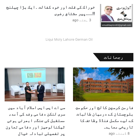
ی
ا
خوراک کی قلت اور خود کفالت ۔ایک بڑا چیلنج
ل
ن
!!……پیر مشتاق رضوی
ی
ے
3 ہفتے ago
ب
ک
ا
ا
ت
ا
Liqui Moly Lahore German Oil
چ
ع
ی
ل
ت
رجحانات
ا
ن
فارمن کرسچن کالج اور حکومتِ
سی اے ایس ایس اسلام آباد میں
بلوچستان کے درمیان طالبات
سری لنکن دفاعی وفد کی آمد،
کے لیے مکمل فنڈڈ وظائف کا
مستقبل کی جنگ، ابھرتی ہوئی
تاریخی معاہدہ
ٹیکنالوجیز اور دفاعی تعاون
پر تفصیلی تبادلہ خیال
8 گھنٹے ago