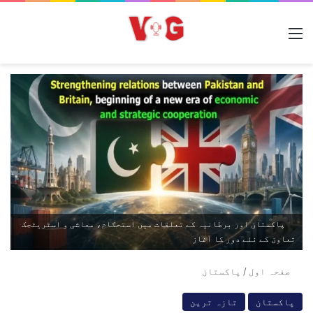
مینو
پاکستان اور برطانیہ کے تعلقات میں استحکام، معاشی و اسٹریٹجک
تعاون کے نئے دور کا آغاز
صفحہ اول
/
پاکستان
پاکستان
تازہ ترین