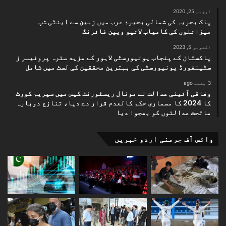
اپریل 25, 2020
پاک بحریہ کی شمالی بحیرۂ عرب میں زمین سے اینٹی شپ
میزائلوں کی کامیاب لائیو ویپن فائرنگ
اکتوبر 5, 2023
پاکستان کے پنجاب یونیورسٹی لاہور کے مزید سترہ پروفیسر ز
سٹینفورڈ یونیورسٹی کی بہترین محققین کی لسٹ میں شامل
3 ہفتے ago
وفاقی آئینی عدالت نے مونال ریسٹورنٹ کیس میں سپریم کورٹ
کا 2024 کا مسماری حکم کالعدم قرار دے دیا، تنازع دوبارہ
ماتحت عدالتوں کو بھجوا دیا
وائس آف جرمنی اردو خبریں