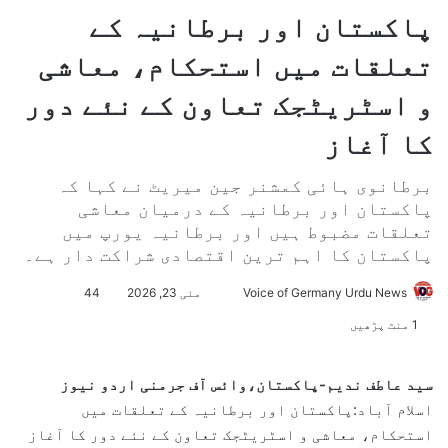
پاکستان اور برطانیہ کے
تعلقات میں استحکام، معاشی
و اسٹریٹجک تعاون کے نئے دور
کا آغاز
برطانوی ہائی کمشنر جین میریٹ نے کہا کہ
پاکستان اور برطانیہ کے درمیان معاشی
تعلقات مضبوط ہیں اور برطانیہ یورپ میں
پاکستان کا اہم ترین اقتصادی شراکت دار ہے۔
Voice of Germany Urdu News
S
مئی 23, 2026
44
e
1 منٹ پڑھیں
n
d
سید عاطف ندیم-پاکستان،وائس آف جرمنی اردو نیوز
a
اسلام آباد:پاکستان اور برطانیہ کے تعلقات میں
n
استحکام، معاشی و اسٹریٹجک تعاون کے نئے دور کا آغاز
e