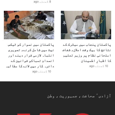
8 گھنٹے ago
پاکستان پنجاب میں میٹرک کے
پاکستان میں نسوار کو ٹیکس
نتائج کا بیک وقت اعلان، شفاف
نیٹ میں شامل کرنے، تصویری
امتحانی نظام پر وزیر تعلیم
انتباہ لازمی قرار دینے اور
کا اظہارِ اطمینان
انسدادِ تمباکو قوانین کے
دائرہ کار میں لانے کا مطالبہ
10 گھنٹے ago
10 گھنٹے ago
آزادیٴ صحافت ، جمہوریت ، وطن