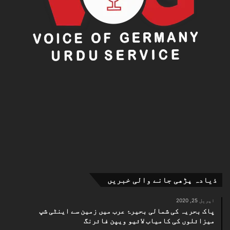
تشویش
ماہرینِ موسمیات اور ماحولیاتی تجزیہ کاروں کا کہنا
ہے کہ مشرق وسطیٰ میں بڑھتے ہوئے درجہ حرارت اور
موسمیاتی تبدیلی کے اثرات مستقبل میں حج جیسے بڑے
اجتماعات کے لیے مزید چیلنجز پیدا کر سکتے ہیں۔
ان کا کہنا ہے کہ آئندہ برسوں میں شدید گرمی، ہیٹ ویوز
اور موسمی غیر یقینی صورتحال سے نمٹنے کے لیے جدید
انفراسٹرکچر، ماحول دوست منصوبہ بندی اور صحت کے
شعبے میں مزید سرمایہ کاری کی ضرورت ہوگی تاکہ لاکھوں
عازمین کی حفاظت یقینی بنائی جا سکے۔
ذیادہ پڑھی جانے والی خبریں
اپریل 25, 2020
پاک بحریہ کی شمالی بحیرۂ عرب میں زمین سے اینٹی شپ
میزائلوں کی کامیاب لائیو ویپن فائرنگ