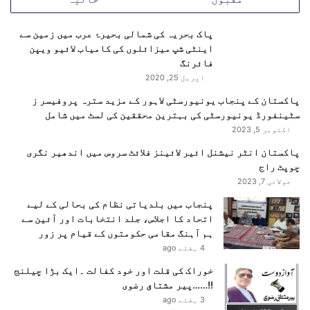
ی
ٹیکنالوجی اور طبی سہولیات پر خصوصی توجہ دی ہے۔
ے
گ
پاک بحریہ کی شمالی بحیرۂ عرب میں زمین سے
جدید ٹیکنالوجی اور اسمارٹ
ئ
اینٹی شپ میزائلوں کی کامیاب لائیو ویپن
ے
فائرنگ
مانیٹرنگ
اپریل 25, 2020
پاکستان کے پنجاب یونیورسٹی لاہور کے مزید سترہ پروفیسر ز
سعودی حکام نے اس سال ہجوم اور موسم کی نگرانی کے لیے
سٹینفورڈ یونیورسٹی کی بہترین محققین کی لسٹ میں شامل
جدید اسمارٹ ٹیکنالوجی کا استعمال بھی بڑھا دیا ہے۔
اکتوبر 5, 2023
مختلف مقامات پر ڈیجیٹل مانیٹرنگ سسٹمز، کیمرے اور
پاکستان انٹر نیشنل ائیر لائینز فلائٹ سروس میں اندھیر نگری
ہیٹ سینسرز نصب کیے گئے ہیں تاکہ ہجوم، درجہ حرارت اور
چوپٹ راج
طبی ایمرجنسی کی صورتحال پر مسلسل نظر رکھی جا سکے۔
جولائی 7, 2023
پنجاب میں بلدیاتی نظام کی بحالی کے لیے
اتحاد کا اجلاس، جلد انتخابات اور آئین سے
ہم آہنگ مقامی حکومتوں کے قیام پر زور
4 ہفتے ago
خوراک کی قلت اور خود کفالت ۔ایک بڑا چیلنج
!!……پیر مشتاق رضوی
3 ہفتے ago