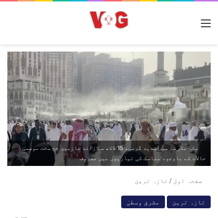
مینو
مکہ مکرمہ میں شدید گرمی، 15 لاکھ سے زائد عازمین حج سخت موسمی
حالات کے باوجود مناسک کی تیاریوں میں مصروف
صفحہ اول
/
تازہ ترین
تازہ ترین
مشرق وسطیٰ