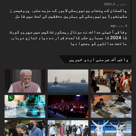
اکتوبر 5, 2023
پاکستان کے پنجاب یونیورسٹی لاہور کے مزید سترہ پروفیسر ز
سٹینفورڈ یونیورسٹی کی بہترین محققین کی لسٹ میں شامل
4 ہفتے ago
وفاقی آئینی عدالت نے مونال ریسٹورنٹ کیس میں سپریم کورٹ
کا 2024 کا مسماری حکم کالعدم قرار دے دیا، تنازع دوبارہ
ماتحت عدالتوں کو بھجوا دیا
وائس آف جرمنی اردو خبریں