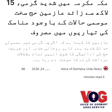
مکہ مکرمہ میں شدید گرمی، 15
لاکھ سے زائد عازمین حج سخت
موسمی حالات کے باوجود مناسک
کی تیاریوں میں مصروف
عازمین کا کہنا ہے کہ اگرچہ گرمی غیر معمولی
حد تک شدید ہے، تاہم روحانی جذبہ اور فریضۂ
حج کی ادائیگی کا شوق انہیں تمام مشکلات
برداشت کرنے کا حوصلہ دے رہا ہے۔
Voice of Germany Urdu News
S
مئی 24, 2026
66
e
3 minutes read
n
d
a
n
e
m