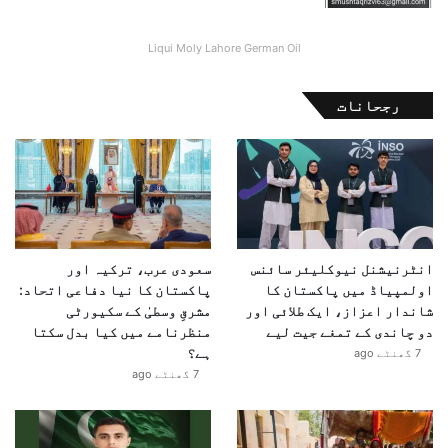
Liqui Moly Lahore German Oil
رجحانات
انٹرنیشنل نیوکلیئر سائنس
سعودی عرب، ترکیہ اور
اولمپیاڈ میں پاکستان کا
پاکستان کا نیا دفاعی اتحاد:
شاندار اعزاز، ایک طلائی اور
مشرقِ وسطیٰ کے سکیورٹی
دو چاندی کے تمغے جیت لیے
منظرنامے میں کیا بدل سکتا
ہے؟
7 گھنٹے ago
7 گھنٹے ago
اس کے علاوہ موبائل ایپلی کیشنز کے ذریعے عازمین کو
موسم، راستوں، طبی سہولیات اور ہنگامی ہدایات سے