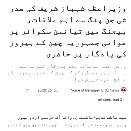
وزیراعظم شہباز شریف کی صدر
شی جن پنگ سے اہم ملاقات،
بیجنگ میں تیانمن سکوائر پر
عوامی جمہوریہ چین کے ہیروز
کی یادگار پر حاضری
وزیراعظم نے سادہ مگر پروقار تقریب میں
یادگار پر پھول رکھ کر چین کے قومی ہیروز کو
خراج عقیدت پیش کیا
Voice of Germany Urdu News
S
مئی 25, 2026
71
e
3 minutes read
n
d
سید عاطف ندیم-پاکستان،وائس آف جرمنی اردو نیوز
a
وزیراعظم محمد شہباز شریف نے آج بیجنگ میں چین کے صدر
n