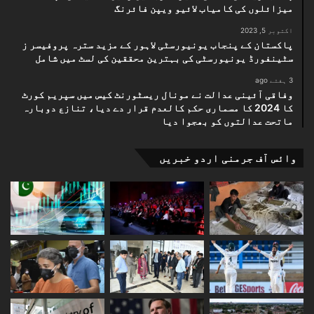
میزائلوں کی کامیاب لائیو ویپن فائرنگ
اکتوبر 5, 2023
پاکستان کے پنجاب یونیورسٹی لاہور کے مزید سترہ پروفیسر ز
سٹینفورڈ یونیورسٹی کی بہترین محققین کی لسٹ میں شامل
3 ہفتے ago
وفاقی آئینی عدالت نے مونال ریسٹورنٹ کیس میں سپریم کورٹ
کا 2024 کا مسماری حکم کالعدم قرار دے دیا، تنازع دوبارہ
ماتحت عدالتوں کو بھجوا دیا
وائس آف جرمنی اردو خبریں