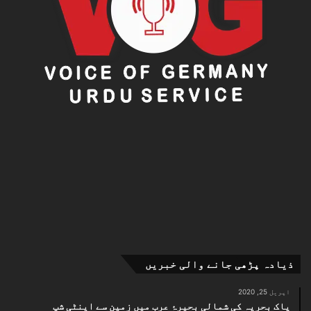
ذیادہ پڑھی جانے والی خبریں
اپریل 25, 2020
پاک بحریہ کی شمالی بحیرۂ عرب میں زمین سے اینٹی شپ