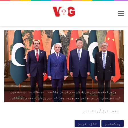
مینو
وزیراعظم شہباز شریف کی صدر شی جن پنگ سے اہم ملاقات، بیجنگ میں
تیانمن سکوائر پر عوامی جمہوریہ چین کے ہیروز کی یادگار پر حاضری
صفحہ اول
/
پاکستان
پاکستان
تازہ ترین