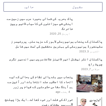
مقبول
حالیہ
وزیراعظم محمد شہباز شریف نے بیجنگ میں تیانمن
پاک بحریہ کی شمالی بحیرۂ عرب میں زمین سے
سکوائر پر عوامی جمہوریہ چین کے ہیروز کی یادگار پر
اینٹی شپ میزائلوں کی کامیاب لائیو ویپن
حاضری دی اورپھول چڑھائے۔ پیرکو بیجنگ کے دورے کے
فائرنگ
اپریل 25, 2020
دوران وزیراعظم محمد شہباز شریف کی یادگار آمد پر
دونوں ملکوں کے قومی ترانے بجائے گئے۔
پاکستان کے پنجاب یونیورسٹی لاہور کے مزید سترہ پروفیسر ز
سٹینفورڈ یونیورسٹی کی بہترین محققین کی لسٹ میں شامل
اکتوبر 5, 2023
پاکستان انٹر نیشنل ائیر لائینز فلائٹ سروس میں اندھیر نگری
چوپٹ راج
جولائی 7, 2023
پنجاب میں بلدیاتی نظام کی بحالی کے لیے
اتحاد کا اجلاس، جلد انتخابات اور آئین سے
ہم آہنگ مقامی حکومتوں کے قیام پر زور
4 ہفتے ago
خوراک کی قلت اور خود کفالت ۔ایک بڑا چیلنج
!!……پیر مشتاق رضوی