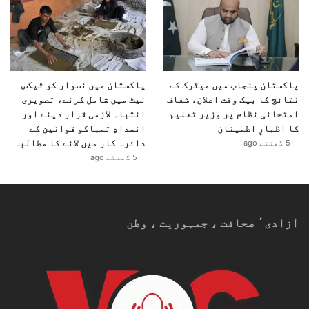
پاکستان پنجاب میں میٹرک کے
پاکستان میں نسوار کو ٹیکس
نتائج کا بیک وقت اعلان، شفاف
نیٹ میں شامل کرنے، تصویری
امتحانی نظام پر وزیر تعلیم
انتباہ لازمی قرار دینے اور
کا اظہارِ اطمینان
انسدادِ تمباکو قوانین کے
دائرہ کار میں لانے کا مطالبہ
5 گھنٹے ago
5 گھنٹے ago
آزادیٴ صحافت ، جمہوریت ، وطن