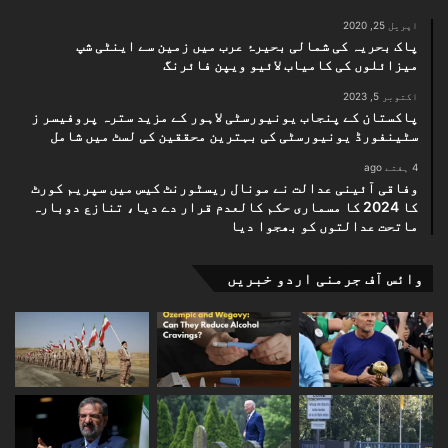
اپریل 25, 2020
پاک بحریہ کی شمالی بحیرۂ عرب میں زمین سے اینٹی شپ
میزائلوں کی کامیاب لائیو ویپن فائرنگ
اکتوبر 5, 2023
پاکستان کے پنجاب یونیورسٹی لاہور کے مزید سترہ پروفیسر ز
سٹینفورڈ یونیورسٹی کی بہترین محققین کی لسٹ میں شامل
4 ہفتے ago
وفاقی آئینی عدالت نے مونال ریسٹورنٹ کیس میں سپریم کورٹ
کا 2024 کا مسماری حکم کالعدم قرار دے دیا، تنازع دوبارہ
ماتحت عدالتوں کو بھجوا دیا
وائس آف جرمنی اردو خبریں