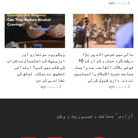
2 گھنٹے ago
مالی میں فوجی اڈے پر بڑا
ویگووی، مونجارو اور
دہشت گرد حملہ، کم از کم 10
اوزیمپک کے استعمال سے شراب
فوجی ہلاک، القاعدہ سے وابستہ
کی طلب میں کمی؟ ابتدائی
جماعت نصرت الاسلام والمسلمین
تحقیق نے ممکنہ تعلق کی
نے ذمہ داری قبول کرلی
نشاندہی کر دی
3 گھنٹے ago
3 گھنٹے ago
آزادیٴ صحافت ، جمہوریت ، وطن