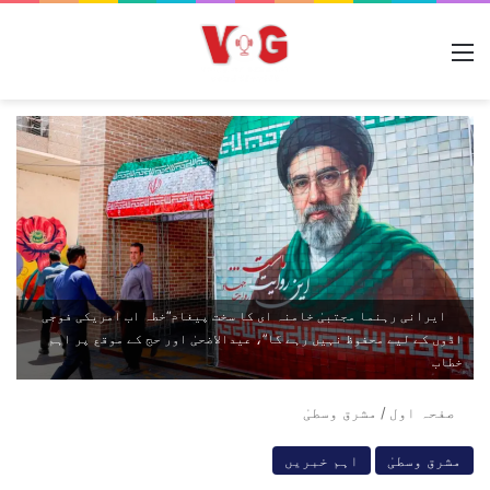
مینو
ایرانی رہنما مجتبیٰ خامنہ ای کا سخت پیغام“خطہ اب امریکی فوجی
اڈوں کے لیے محفوظ نہیں رہے گا”، عیدالاضحیٰ اور حج کے موقع پر اہم
خطاب
صفحہ اول
/
مشرق وسطیٰ
مشرق وسطیٰ
اہم خبریں