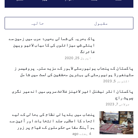
خ
ل
ہ
ک
مقبول
حالیہ
ی
م
پاک بحریہ کی شمالی بحیرۂ عرب میں زمین سے
ل
اینٹی شپ میزائلوں کی کامیاب لائیو ویپن
ا
فائرنگ
ق
اپریل 25, 2020
ا
ت
پاکستان کے پنجاب یونیورسٹی لاہور کے مزید سترہ پروفیسر ز
ی
سٹینفورڈ یونیورسٹی کی بہترین محققین کی لسٹ میں شامل
ں
اکتوبر 5, 2023
پاکستان انٹر نیشنل ائیر لائینز فلائٹ سروس میں اندھیر نگری
چوپٹ راج
جولائی 7, 2023
پنجاب میں بلدیاتی نظام کی بحالی کے لیے
اتحاد کا اجلاس، جلد انتخابات اور آئین سے
ہم آہنگ مقامی حکومتوں کے قیام پر زور
4 ہفتے ago