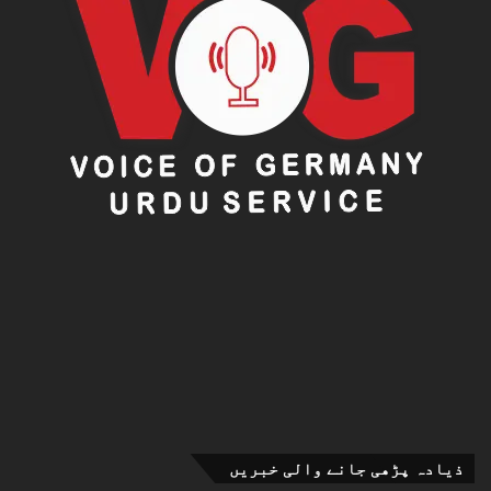
ذیادہ پڑھی جانے والی خبریں