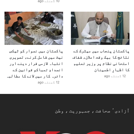
10 گھنٹے ago
پاکستان پنجاب میں میٹرک کے
پاکستان میں نسوار کو ٹیکس
نتائج کا بیک وقت اعلان، شفاف
نیٹ میں شامل کرنے، تصویری
امتحانی نظام پر وزیر تعلیم
انتباہ لازمی قرار دینے اور
کا اظہارِ اطمینان
انسدادِ تمباکو قوانین کے
دائرہ کار میں لانے کا مطالبہ
12 گھنٹے ago
12 گھنٹے ago
آزادیٴ صحافت ، جمہوریت ، وطن