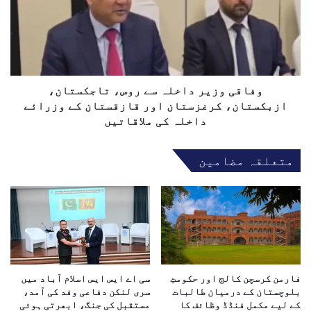
ق
م
ی
ک
و
ش
ز
م
ی
ی
ر
ر
د
وفاقی وزیر داخلہ سے روس، تاجکستان،
ک
ا
ازبکستان، کرغزستان اور قازقستان کے وزرائے
ی
خ
داخلہ کی ملاقاتیں
ح
ل
ک
ہ
متعلقہ مضامین
و
س
م
ے
ت
ر
ن
و
ے
س
’
،
ج
ت
و
ا
ا
فارمن کرسچن کالج اور حکومتِ
سی اے ایس ایس اسلام آباد میں
ج
ئ
بلوچستان کے درمیان طالبات
سری لنکن دفاعی وفد کی آمد،
ک
کے لیے مکمل فنڈڈ وظائف کا
مستقبل کی جنگ، ابھرتی ہوئی
ن
س