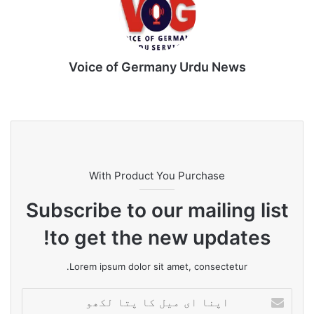
Voice of Germany Urdu News
Tik
Ins
Yo
Lin
Fa
We
To
tag
uT
ke
ce
bsi
k
ra
ub
dIn
bo
te
m
e
ok
With Product You Purchase
Subscribe to our mailing list
to get the new updates!
Lorem ipsum dolor sit amet, consectetur.
ا
پ