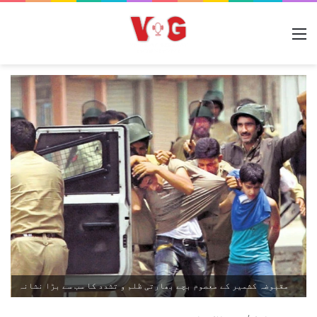
مینو
مقبوضہ کشمیر کے معصوم بچے بھارتی ظلم و تشدد کا سب سے بڑا نشانہ