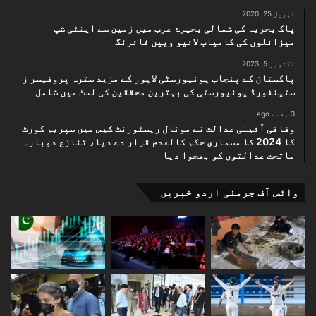
اپریل 25, 2020
پاک بحریہ کی شمالی بحیرۂ عرب میں زمین سے اینٹی شپ
میزائلوں کی کامیاب لائیو ویپن فائرنگ
اکتوبر 5, 2023
پاکستان کے پنجاب یونیورسٹی لاہور کے مزید سترہ پروفیسر ز
سٹینفورڈ یونیورسٹی کی بہترین محققین کی لسٹ میں شامل
3 ہفتے ago
وفاقی آئینی عدالت نے مونال ریسٹورنٹ کیس میں سپریم کورٹ
کا 2024 کا مسماری حکم کالعدم قرار دے دیا، تنازع دوبارہ
ماتحت عدالتوں کو بھجوا دیا
وائس آف جرمنی اردو خبریں