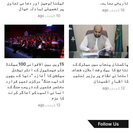
تاریخی معاہدہ
ٹیکنالوجیز اور دفاعی تعاون
ٹ
ت
پر تفصیلی تبادلہ خیال
ع
10 گھنٹے ago
ا
10 گھنٹے ago
و
ن
ا
،
م
ا
ی
ز
ا
ب
ی
ک
ک
س
ش
ت
پاکستان پنجاب میں میٹرک کے
15ویں بین الاقوامی 100 سیکنڈ
ن
ا
نتائج کا بیک وقت اعلان، شفاف
فلم فیسٹیول کے انٹرنیشنل
ک
ن
امتحانی نظام پر وزیر تعلیم
سیکشن کا آغاز، "دنیا کے بچوں
م
،
کا اظہارِ اطمینان
کے لیے جنگ” مرکزی تھیم قرار،
ی
ک
مختصر فلموں کے ذریعے جنگ کے
12 گھنٹے ago
ٹ
ر
انسانی المیے کو اجاگر کرنے
ی
کا عزم
غ
‘
ز
12 گھنٹے ago
ک
س
و
ت
ک
ا
Follow Us
ا
ن