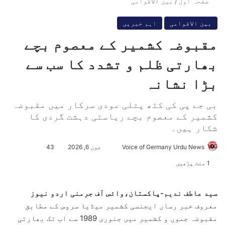
صفحہ اول
/
بین الاقوامی
بین الاقوامی
اہم خبریں
مقبوضہ کشمیر کے معصوم بچے
بھارتی ظلم و تشدد کا سب سے
بڑا نشانہ
بی جے پی کی کٹھ پتلی مودی سرکار میں مقبوضہ
کشمیر کے معصوم بچے ریاستی دہشت گردی کا
شکار ہیں۔
Voice of Germany Urdu News
S
جون 6, 2026
43
e
1 منٹ پڑھیں
n
d
سید عاطف ندیم-پاکستان،وائس آف جرمنی اردو نیوز
a
معروف خبر رساں ایجنسی کشمیر میڈیا سروس کے مطابق
n
مقبوضہ جموں و کشمیر میں جنوری 1989 سے اب تک بھارتی
e