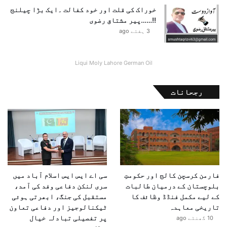
خوراک کی قلت اور خود کفالت ۔ایک بڑا چیلنج
!!……پیر مشتاق رضوی
3 ہفتے ago
Liqui Moly Lahore German Oil
رجحانات
فارمن کرسچن کالج اور حکومتِ
سی اے ایس ایس اسلام آباد میں
بلوچستان کے درمیان طالبات
سری لنکن دفاعی وفد کی آمد،
کے لیے مکمل فنڈڈ وظائف کا
مستقبل کی جنگ، ابھرتی ہوئی
تاریخی معاہدہ
ٹیکنالوجیز اور دفاعی تعاون
پر تفصیلی تبادلہ خیال
10 گھنٹے ago