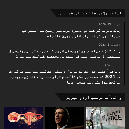
ذیادہ پڑھی جانے والی خبریں
اپریل 25, 2020
پاک بحریہ کی شمالی بحیرۂ عرب میں زمین سے اینٹی شپ
میزائلوں کی کامیاب لائیو ویپن فائرنگ
اکتوبر 5, 2023
پاکستان کے پنجاب یونیورسٹی لاہور کے مزید سترہ پروفیسر ز
سٹینفورڈ یونیورسٹی کی بہترین محققین کی لسٹ میں شامل
3 ہفتے ago
وفاقی آئینی عدالت نے مونال ریسٹورنٹ کیس میں سپریم کورٹ
کا 2024 کا مسماری حکم کالعدم قرار دے دیا، تنازع دوبارہ
ماتحت عدالتوں کو بھجوا دیا
وائس آف جرمنی اردو خبریں