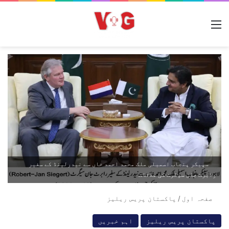
مینو
سپیکر پنجاب اسمبلی ملک محمد احمد خاں سے نیدرلینڈ کے سفیر
رابرٹ جان سیگرٹ کی ملاقات
صفحہ اول
/
پاکستان پریس ریلیز
پاکستان پریس ریلیز
اہم خبریں