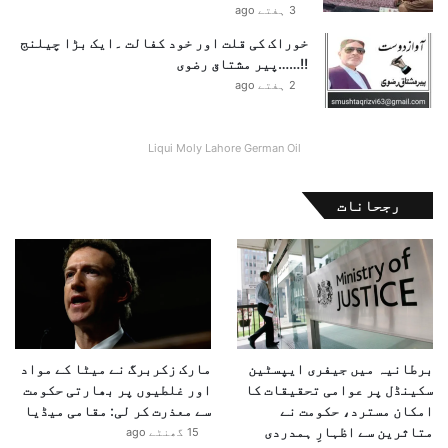
3 ہفتے ago
م
م
خوراک کی قلت اور خود کفالت ۔ایک بڑا چیلنج
ل
!!……پیر مشتاق رضوی
ک
2 ہفتے ago
ت
ب
ل
Liqui Moly Lahore German Oil
ا
ل
رجحانات
ب
ن
ث
ا
ق
ب
برطانیہ میں جیفری ایپسٹین
مارک زکربرگ نے میٹا کے مواد
سکینڈل پر عوامی تحقیقات کا
اور غلطیوں پر بھارتی حکومت
امکان مسترد، حکومت نے
سے معذرت کر لی: مقامی میڈیا
متاثرین سے اظہارِ ہمدردی
15 گھنٹے ago