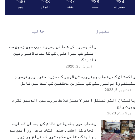
ے
40
38
37
38
34
℃
℃
℃
℃
℃
ک
جمعرات
جمعہ
ہفتہ
اتوار
پیر
ے
ل
ی
مقبول
حالیہ
ے
ا
پاک بحریہ کی شمالی بحیرۂ عرب میں زمین سے
س
اینٹی شپ میزائلوں کی کامیاب لائیو ویپن
ت
فائرنگ
ع
م
اپریل 25, 2020
ا
پاکستان کے پنجاب یونیورسٹی لاہور کے مزید سترہ پروفیسر ز
ل
سٹینفورڈ یونیورسٹی کی بہترین محققین کی لسٹ میں شامل
ک
اکتوبر 5, 2023
ر
ی
پاکستان انٹر نیشنل ائیر لائینز فلائٹ سروس میں اندھیر نگری
ں
چوپٹ راج
،
جولائی 7, 2023
و
پنجاب میں بلدیاتی نظام کی بحالی کے لیے
ز
اتحاد کا اجلاس، جلد انتخابات اور آئین سے
ی
ہم آہنگ مقامی حکومتوں کے قیام پر زور
ر