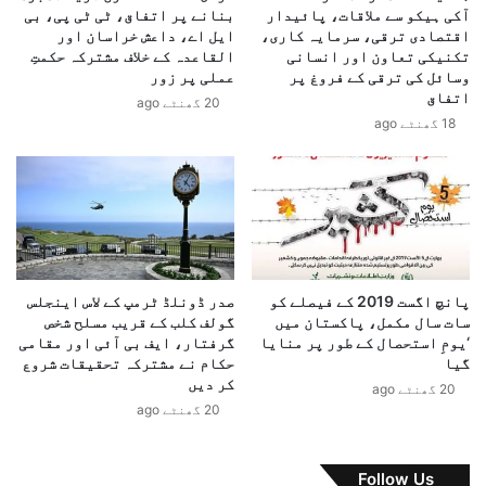
آکی ہیکو سے ملاقات، پائیدار
بنانے پر اتفاق، ٹی ٹی پی، بی
د
ے
اقتصادی ترقی، سرمایہ کاری،
ایل اے، داعش خراسان اور
م
ر
تکنیکی تعاون اور انسانی
القاعدہ کے خلاف مشترکہ حکمتِ
ا
و
وسائل کی ترقی کے فروغ پر
عملی پر زور
ت
ش
اتفاق
20 گھنٹے ago
ک
ن
18 گھنٹے ago
ی
م
م
س
و
ت
ث
ق
ر
ب
ف
ل
ر
ک
ا
ی
پانچ اگست 2019 کے فیصلے کو
صدر ڈونلڈ ٹرمپ کے لاس اینجلس
ہ
ج
سات سال مکمل، پاکستان میں
گولف کلب کے قریب مسلح شخص
م
ا
‘یومِ استحصال کے طور پر منایا
گرفتار، ایف بی آئی اور مقامی
ی
گیا
حکام نے مشترکہ تحقیقات شروع
ن
ا
کر دیں
ب
20 گھنٹے ago
و
ا
20 گھنٹے ago
ر
ہ
ر
م
ی
ق
Follow Us