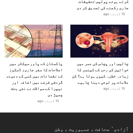
کرتے ہوئے پولیس تحقیقات
جاری رکھنے کی تصدیق کر دی
15 گھنٹے ago
چالیس اور پچاس کی عمر میں
پاکستان کے پاور سیکٹر میں
خواتین کو رحم کے کینسر کا
اصلاحات کا سفر جاری، ڈسکوز
زیادہ خطرہ کیوں ہوتا ہے؟ کن
کے نقصانات میں کمی کے دعوے،
علامات پر توجی دینا چاہیے
گردشی قرضے میں اضافہ اور
نیپرا کے سوالات نے نئی بحث
15 گھنٹے ago
چھیڑ دی
15 گھنٹے ago
آزادیٴ صحافت ، جمہوریت ، وطن