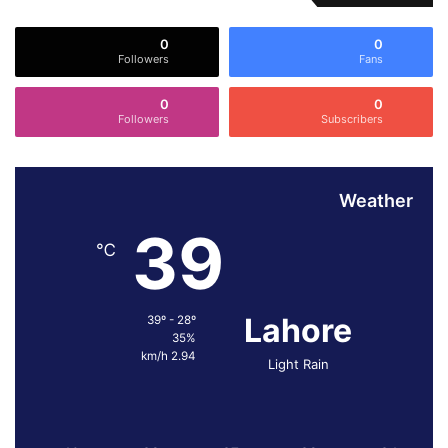
ا
د
س
م
0
0
ت
Followers
Fans
ی
ص
0
0
ل
Followers
Subscribers
ا
ح
ی
ت
Weather
ک
39
و
℃
م
ض
ب
Lahore
39º - 28º
و
35%
ط
2.94 km/h
Light Rain
ب
ن
ا
ن