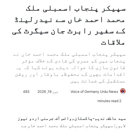
سپیکر پنجاب اسمبلی ملک
محمد احمد خاں سے نیدرلینڈ
کے سفیر رابرٹ جان سیگرٹ کی
ملاقات
سپیکر پنجاب اسمبلی ملک محمد احمد خاں نے
پنجاب میں کم عمری کی شادی کے خلاف مؤثر
قانون سازی کا حوالہ دیتے ہوئے کہا کہ یہ
اقدامات بچوں کے محفوظ، باوقار اور روشن
مستقبل کی ضمانت ہیں
Voice of Germany Urdu News
S
جون 19, 2026
483
e
2 minutes read
n
d
سید عاطف ندیم-پاکستان،وائس آف جرمنی اردو نیوز
a
لاہور: سپیکر پنجاب اسمبلی ملک محمد احمد خاں سے
n