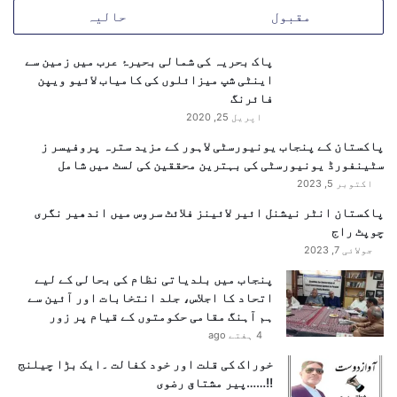
،
مقبول
حالیہ
2
1
5
پاک بحریہ کی شمالی بحیرۂ عرب میں زمین سے
م
اینٹی شپ میزائلوں کی کامیاب لائیو ویپن
ل
فائرنگ
ی
اپریل 25, 2020
ن
پاکستان کے پنجاب یونیورسٹی لاہور کے مزید سترہ پروفیسر ز
ڈ
سٹینفورڈ یونیورسٹی کی بہترین محققین کی لسٹ میں شامل
ا
اکتوبر 5, 2023
ل
ر
پاکستان انٹر نیشنل ائیر لائینز فلائٹ سروس میں اندھیر نگری
م
چوپٹ راج
ا
جولائی 7, 2023
ل
پنجاب میں بلدیاتی نظام کی بحالی کے لیے
ی
اتحاد کا اجلاس، جلد انتخابات اور آئین سے
ت
ہم آہنگ مقامی حکومتوں کے قیام پر زور
ک
4 ہفتے ago
ی
م
خوراک کی قلت اور خود کفالت ۔ایک بڑا چیلنج
ن
!!……پیر مشتاق رضوی
ش