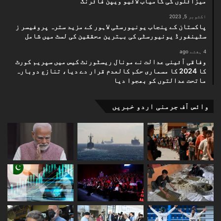
میزائلوں کی کامیاب لائیو ویپن فائرنگ
اکتوبر 5, 2023
پاکستان کے پنجاب یونیورسٹی لاہور کے مزید سترہ پروفیسر ز
سٹینفورڈ یونیورسٹی کی بہترین محققین کی لسٹ میں شامل
4 ہفتے ago
وفاقی آئینی عدالت نے مونال ریسٹورنٹ کیس میں سپریم کورٹ
کا 2024 کا مسماری حکم کالعدم قرار دے دیا، تنازع دوبارہ
ماتحت عدالتوں کو بھجوا دیا
وائس آف جرمنی اردو خبریں