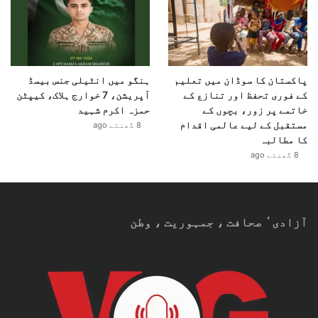
پاکستان کا سوڈان میں تعلیم
ہنگو میں انٹیلی جنس بیسڈ
کے فوری تحفظ اور تنازع کے
آپریشن، 7 خوارج ہلاک، کیپٹن
خاتمے پر زور، بچوں کے
حمزہ اکرم شہید
مستقبل کے لیے عالمی اقدام
8 گھنٹے ago
کا مطالبہ
8 گھنٹے ago
آزادیٴ صحافت ، جمہوریت ، وطن