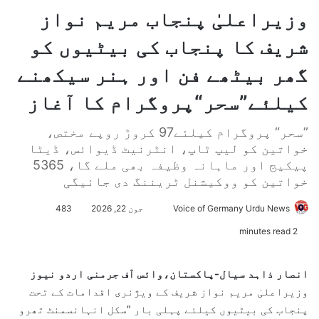
وزیراعلیٰ پنجاب مریم نواز
شریف کا پنجاب کی بیٹیوں کو
گھر بیٹھے فن اور ہنر سیکھنے
کیلئے”سحر“پروگرام کا آغاز
”سحر“ پروگرام کیلئے97 کروڑ روپے مختص،
خواتین کو لیپ ٹاپ، انٹرنیٹ ڈیوائس، ڈیٹا
پیکیج اور ماہانہ وظیفہ بھی ملے گا، 5365
خواتین کو ووکیشنل ٹریننگ دی جائیگی
Voice of Germany Urdu News
S
جون 22, 2026
483
e
2 minutes read
n
d
انصار ذاہد سیال-پاکستان،وائس آف جرمنی اردو نیوز
a
وزیراعلیٰ مریم نواز شریف کے ویژنری اقدامات کے تحت
n
پنجاب کی بیٹیوں کیلئے پہلی بار ”سکل انہانسمنٹ تھرو
e