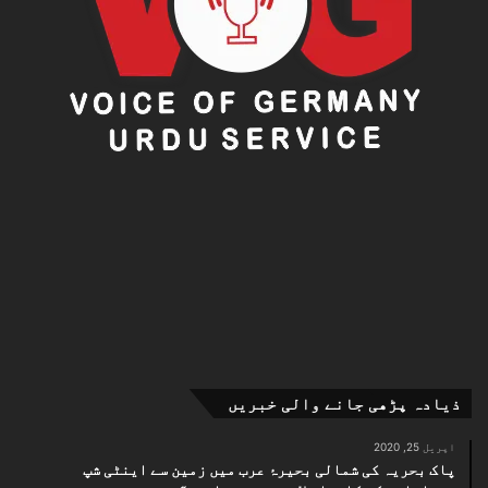
ذیادہ پڑھی جانے والی خبریں
اپریل 25, 2020
پاک بحریہ کی شمالی بحیرۂ عرب میں زمین سے اینٹی شپ