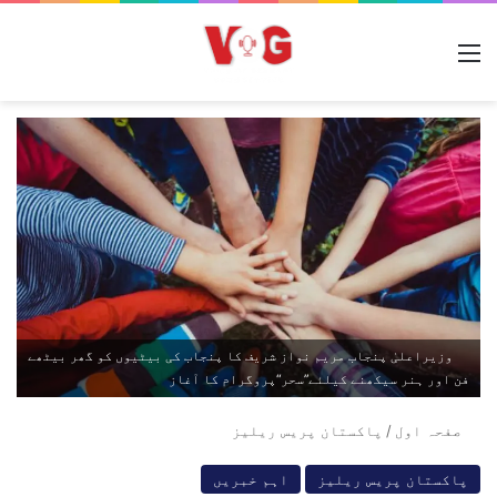
مینو
وزیراعلیٰ پنجاب مریم نواز شریف کا پنجاب کی بیٹیوں کو گھر بیٹھے
فن اور ہنر سیکھنے کیلئے”سحر“پروگرام کا آغاز
صفحہ اول
/
پاکستان پریس ریلیز
پاکستان پریس ریلیز
اہم خبریں