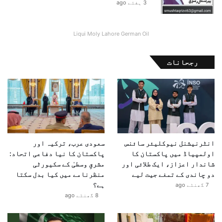
3 ہفتے ago
ی
ا
ت
Liqui Moly Lahore German Oil
ض
ب
ط
رجحانات
انٹرنیشنل نیوکلیئر سائنس
سعودی عرب، ترکیہ اور
اولمپیاڈ میں پاکستان کا
پاکستان کا نیا دفاعی اتحاد:
شاندار اعزاز، ایک طلائی اور
مشرقِ وسطیٰ کے سکیورٹی
دو چاندی کے تمغے جیت لیے
منظرنامے میں کیا بدل سکتا
ہے؟
7 گھنٹے ago
8 گھنٹے ago