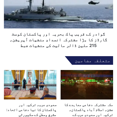
د
ب
ر
ل
ک
ا
ے
ہ
ق
و
ر
ر
ی
گوادر کے قریب پاک بحریہ اور پاکستان کوسٹ
م
ب
گارڈز کا بڑا مشترکہ انسدادِ منشیات آپریشن،
ی
پ
215 ملین ڈالر مالیت کی منشیات ضبط
ں
ا
ن
ک
متعلقہ مضامین
و
ب
ل
ح
ک
ر
ھ
ی
ا
ہ
پ
ا
ر
و
ی
ر
س
مکہ مشترکہ دفاعی معاہدے کا
سعودی عرب، ترکیہ اور
پ
ب
جشن، اسلام آباد پاکستان،
پاکستان کا نیا دفاعی اتحاد:
ا
ترکیہ اور سعودی عرب کے
مشرقِ وسطیٰ کے سکیورٹی
ی
ک