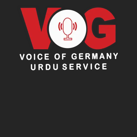
پاکستان آنے کے مواقع ملتے رہیں گے اور دونوں ممالک کے
عوام کے درمیان محبت اور بھائی چارے کے رشتے مزید
مضبوط ہوں گے۔