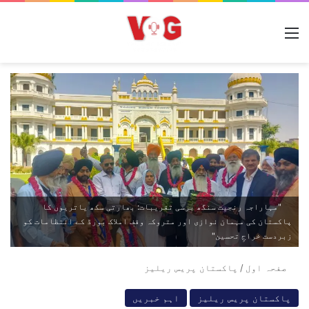
مینو
"مہاراجہ رنجیت سنگھ برسی تقریبات: بھارتی سکھ یاتریوں کا
پاکستان کی مہمان نوازی اور متروکہ وقف املاک بورڈ کے انتظامات کو
زبردست خراجِ تحسین"
صفحہ اول
/
پاکستان پریس ریلیز
پاکستان پریس ریلیز
اہم خبریں