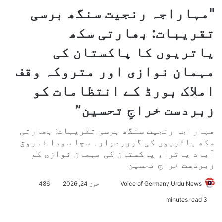
"مہاراجہ رنجیت سنگھ برسی
تقریبات: بھارتی سکھ
یاتریوں کا پاکستان کی
مہمان نوازی اور متروکہ وقف
املاک بورڈ کے انتظامات کو
زبردست خراجِ تحسین”
مہاراجہ رنجیت سنگھ برسی تقریبات: بھارتی
سکھ یاتریوں کی گورودوارہ سچا سودا فاروق
آباد یاترا، پاکستان کی مہمان نوازی کو
زبردست خراجِ تحسین
Voice of Germany Urdu News
S
جون 24, 2026
486
e
3 minutes read
n
d