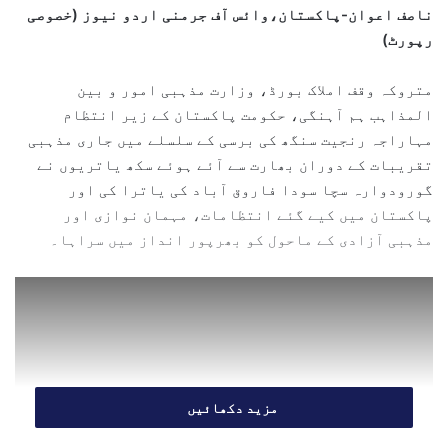
ناصف اعوان-پاکستان،وائس آف جرمنی اردو نیوز (خصوصی
a
رپورٹ)
n
e
متروکہ وقف املاک بورڈ، وزارت مذہبی امور و بین
m
المذاہب ہم آہنگی، حکومت پاکستان کے زیر انتظام
a
مہاراجہ رنجیت سنگھ کی برسی کے سلسلے میں جاری مذہبی
i
l
تقریبات کے دوران بھارت سے آئے ہوئے سکھ یاتریوں نے
گورودوارہ سچا سودا فاروق آباد کی یاترا کی اور
پاکستان میں کیے گئے انتظامات، مہمان نوازی اور
مذہبی آزادی کے ماحول کو بھرپور انداز میں سراہا۔
مزید دکھائیں