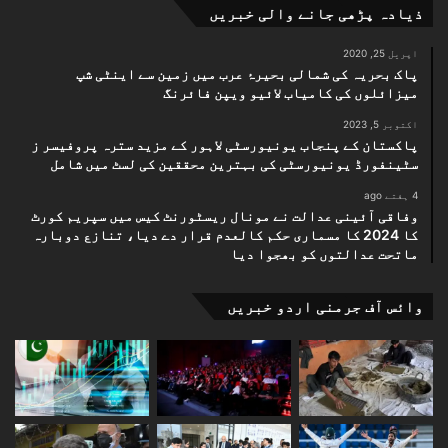
ذیادہ پڑھی جانے والی خبریں
اپریل 25, 2020
پاک بحریہ کی شمالی بحیرۂ عرب میں زمین سے اینٹی شپ
میزائلوں کی کامیاب لائیو ویپن فائرنگ
اکتوبر 5, 2023
پاکستان کے پنجاب یونیورسٹی لاہور کے مزید سترہ پروفیسر ز
سٹینفورڈ یونیورسٹی کی بہترین محققین کی لسٹ میں شامل
4 ہفتے ago
وفاقی آئینی عدالت نے مونال ریسٹورنٹ کیس میں سپریم کورٹ
کا 2024 کا مسماری حکم کالعدم قرار دے دیا، تنازع دوبارہ
ماتحت عدالتوں کو بھجوا دیا
وائس آف جرمنی اردو خبریں