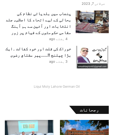
جولائی 7, 2023
پنجاب میں بلدیاتی نظام کی
بحالی کے لیے اتحاد کا اجلاس، جلد
انتخابات اور آئین سے ہم آہنگ
مقامی حکومتوں کے قیام پر زور
4 ہفتے ago
خوراک کی قلت اور خود کفالت ۔ایک
بڑا چیلنج !!……پیر مشتاق رضوی
3 ہفتے ago
Liqui Moly Lahore German Oil
رجحانات