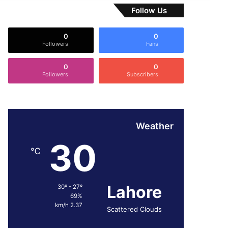
Follow Us
0
0
Followers
Fans
0
0
Followers
Subscribers
Weather
30
℃
Lahore
30º - 27º
69%
2.37 km/h
Scattered Clouds