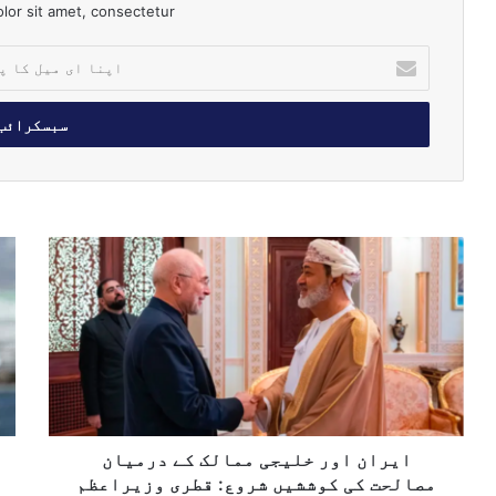
or sit amet, consectetur.
ا
پ
ن
ا
ا
ی
م
ی
ل
ا
م
ک
ی
ع
ا
ر
ا
پ
ا
ئ
ت
ن
ن
ا
ا
ہ
ل
و
ہ
ک
ر
ر
ھ
خ
ص
و
ل
ایران اور خلیجی ممالک کے درمیان
و
ی
ر
مصالحت کی کوششیں شروع: قطری وزیراعظم