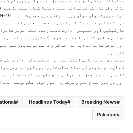
مستونگ، نوشکی اور ژوب سے موصول ہونے والی رپورٹس کے م
ہڑتال کی کال کا کوئی اثر نہیں دیکھا گیا۔ مستونگ شہر ک
شہر کے اندر تمام دکانیں اور پلازے حسبِ معمول کھلے رہے۔
عوامی حلقوں کا کہنا تھا کہ صوبے کے غیور عوام نے بی وا
اور ترقی کا ساتھ دیا ہے، جس کی وجہ سے صوبے بھر میں پہی
گئی ہیں۔
دوسری جانب صوبائی انتظامیہ اور سیکیورٹی اداروں کی جا
کے لیے صوبے بھر کی تمام حساس شاہراہوں اور تجارتی مراک
تاہم پُرامن ماحول اور عوامی عدم دلچسپی کے باعث کہیں سے
اور دن بھر تمام نجی و سرکاری امور خوش اسلوبی سے انجام
ational
Headlines Today
Breaking News
Pakistan