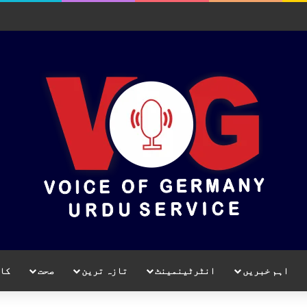
اہم خبریں
انٹرٹینمینٹ
تازہ ترین
صحت
کا