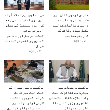
فارمن کرسچن کالج اور
سی اے ایس ایس اسلام آباد
حکومتِ بلوچستان کے
میں سری لنکن دفاعی وفد
درمیان طالبات کے لیے
کی آمد، مستقبل کی جنگ،
مکمل فنڈڈ وظائف کا
ابھرتی ہوئی
تاریخی معاہدہ
ٹیکنالوجیز اور دفاعی
تعاون پر تفصیلی تبادلہ
2 دن ago
خیال
2 دن ago
پاکستان پنجاب میں
پاکستان میں نسوار کو
میٹرک کے نتائج کا بیک
ٹیکس نیٹ میں شامل
وقت اعلان، شفاف امتحانی
کرنے، تصویری انتباہ
نظام پر وزیر تعلیم کا
لازمی قرار دینے اور
اظہارِ اطمینان
انسدادِ تمباکو قوانین