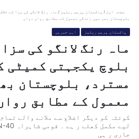
صفحہ اول
/
پاکستان پریس ریلیز
/
ماہ رنگ لانگو کی سزا کے خلا
بلوچستان بھر میں زندگی معمول کے مطابق رواں دواں
پاکستان پریس ریلیز
اہم خبریں
ماہ رنگ لانگو کی سزا 
بلوچ یکجہتی کمیٹی ک
مسترد، بلوچستان بھر
معمول کے مطابق رواں
کوئٹہ کو دیگر اضلاع سے ملانے والے تمام
جاری ر ہی