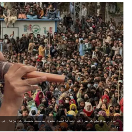
ماہ رنگ لانگو کی سزا کے خلاف کالعدم بلوچ یکجہتی کمیٹی کی ہڑتال کی
دواں