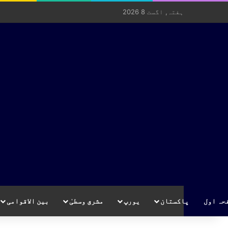
ہفتہ, اگست 8 2026
حہ اول
پاکستان
یورپ
مشرق وسطیٰ
بین الاقوامی