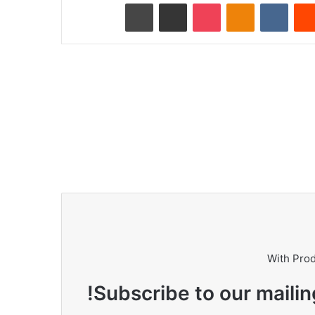
Reddit
VKontakte
Odnoklassniki
Pocket
ای میل کے ذریعے شیئر کریں
پرنٹ کریں
With Pro
Subscribe to our mailin