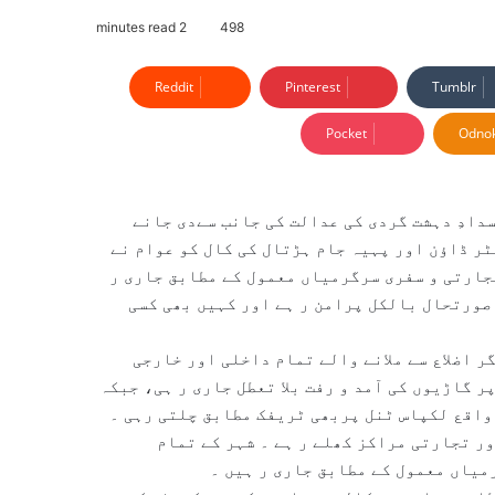
2 minutes read
498
Reddit
Pinterest
Tumblr
Pocket
Odnok
دادِ دہشت گردی کی عدالت کی جانب سےدی جانے
ٹر ڈاؤن اور پہیہ جام ہڑتال کی کال کو عوام نے
تجارتی و سفری سرگرمیاں معمول کے مطابق جاری ر
صورتحال بالکل پرامن ر ہے اور کہیں بھی کسی
ر اضلاع سے ملانے والے تمام داخلی اور خارجی
ستے ٹریفک کے لیے مکمل کھلے ر ہے ۔ قومی شاہراہ N-40 پر گاڑیوں کی آمد و رفت بلا تعطل جاری ر ہی، جبکہ
ور کوئٹہ کو ملانے والی اہم ترین شاہراہ N-25 پر واقع لکپاس ٹنل پربھی ٹریفک مطابق چلتی رہی ۔
 تجارتی مراکز کھلے ر ہے ۔ شہر کے تمام
میاں معمول کے مطابق جاری ر ہیں ۔