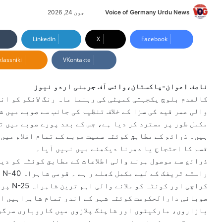
Voice of Germany Urdu News
S
جون 24, 2026
e
n
LinkedIn
X
Facebook
d
lassniki
VKontakte
a
n
e
ناصف اعوان-پاکستان،وائس آف جرمنی اردو نیوز
m
کالعدم بلوچ یکجہتی کمیٹی کی رہنما ماہ رنگ لانگو کو انس
a
والی عمر قید کی سزا کے خلاف تنظیم کی جانب سے صوبے میں ش
i
مکمل طور پر مسترد کر دیا ہے، جس کے بعد پورے صوبے میں 
l
ہیں۔ ذرائع کے مطابق کوئٹہ سمیت صوبے کے تمام اضلاع میں 
قسم کا احتجاج یا دھرنا دیکھنے میں نہیں آیا۔
ذرائع سے موصول ہونے والی اطلاعات کے مطابق کوئٹہ کو دیگ
را
کراچی ا
صوبائی دارالحکومت کوئٹہ شہر کے اندر تمام شاہراہیں اور
بازاروں، مارکیٹوں اور شاپنگ پلازوں میں کاروباری سرگر