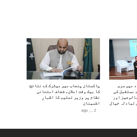
د میں سری
پاکستان پنجاب میں میٹرک کے نتائج
 مستقبل کی
کا بیک وقت اعلان، شفاف امتحانی
الوجیز اور
نظام پر وزیر تعلیم کا اظہارِ
 تبادلہ خیال
اطمینان
2 دن ago