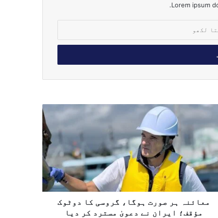
Lorem ipsum dol
معائنہ ہر صورت ہوگا، گروسی کا دوٹوک
مؤقف؛ ایران نے دعویٰ مسترد کر دیا