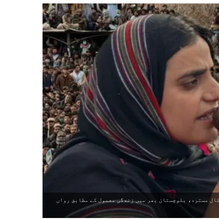
 کال مسترد، بلوچستان بھر میں زندگی معمول کے مطابق رواں