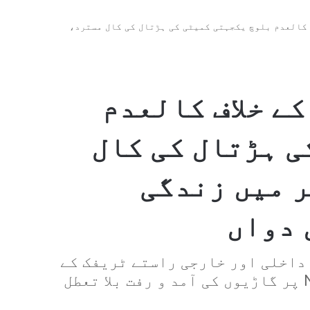
ف کالعدم بلوچ یکجہتی کمیٹی کی ہڑتال کی کال مسترد،
کے خلاف کالعدم
ی ہڑتال کی کال
 میں زندگی
 دواں
 داخلی اور خارجی راستے ٹریفک کے
لیے مکمل کھلے ر ہے ۔ قومی شاہراہ N-40 پر گاڑیوں کی آمد و رفت بلا تعطل