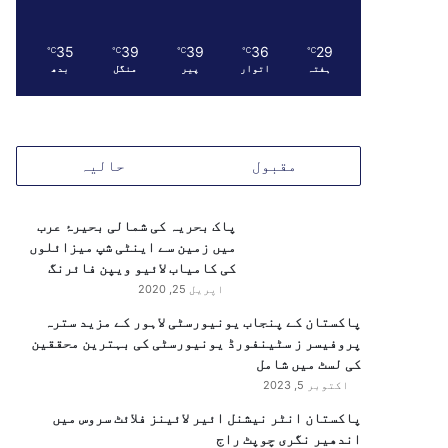
35
39
39
36
29
℃
℃
℃
℃
℃
ہفتہ
اتوار
پیر
منگل
بدھ
مقبول
حالیہ
پاک بحریہ کی شمالی بحیرۂ عرب
میں زمین سے اینٹی شپ میزائلوں
کی کامیاب لائیو ویپن فائرنگ
اپریل 25, 2020
پاکستان کے پنجاب یونیورسٹی لاہور کے مزید سترہ
پروفیسر ز سٹینفورڈ یونیورسٹی کی بہترین محققین
کی لسٹ میں شامل
اکتوبر 5, 2023
پاکستان انٹر نیشنل ائیر لائینز فلائٹ سروس میں
اندھیر نگری چوپٹ راج