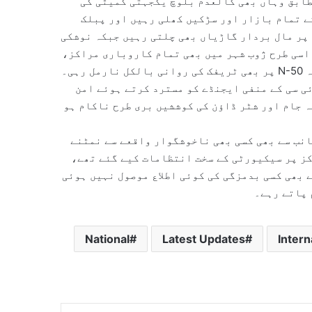
طابق وہاں بھی کالعدم بلوچ یکجہتی کمیٹی کی
ے تمام بازار اور سڑکیں کھلی رہیں اور پبلک
ٹرانسپورٹ رواں دواں رہی۔ نوشکی میں قومی شاہراہ N-40 پر مال بردار گاڑیاں بھی چلتی رہیں جبکہ نوشکی
 اسی طرح ژوب شہر میں بھی تمام کاروباری مراکز،
مارکیٹیں اور تعلیمی ادارے کھلے رہے، جبکہ قومی شاہراہ N-50 پر بھی ٹریفک کی روانی بالکل نارمل رہی۔
ئی سی کے منفی ایجنڈے کو مسترد کرتے ہوئے امن
ہ جام اور شٹر ڈاؤن کی کوششیں بری طرح ناکام ہو
نب سے بھی کسی بھی ناخوشگوار واقعے سے نمٹنے
ز پر سیکیورٹی کے سخت انتظامات کیے گئے تھے،
 بھی کسی بدمزگی کی کوئی اطلاع موصول نہیں ہوئی
 پاتے رہے۔
National
Latest Updates
Intern