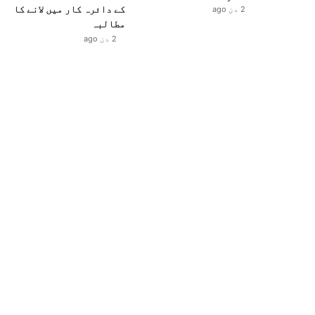
کے دائرہ کار میں لانے کا
2 دن ago
مطالبہ
2 دن ago