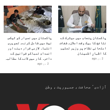
پاکستان پنجاب میں میٹرک کے
پاکستان میں نسوار کو ٹیکس
نتائج کا بیک وقت اعلان، شفاف
نیٹ میں شامل کرنے، تصویری
امتحانی نظام پر وزیر تعلیم
انتباہ لازمی قرار دینے اور
کا اظہارِ اطمینان
انسدادِ تمباکو قوانین کے
دائرہ کار میں لانے کا مطالبہ
2 دن ago
2 دن ago
آزادیٴ صحافت ، جمہوریت ، وطن