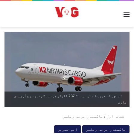
مینو
کراچی کے قریب کے ٹو بوئنگ 737 کارگو طیارہ لاپتہ، سرچ آپریشن
جاری
صفحہ اول
/
پاکستان پریس ریلیز
پاکستان پریس ریلیز
اہم خبریں