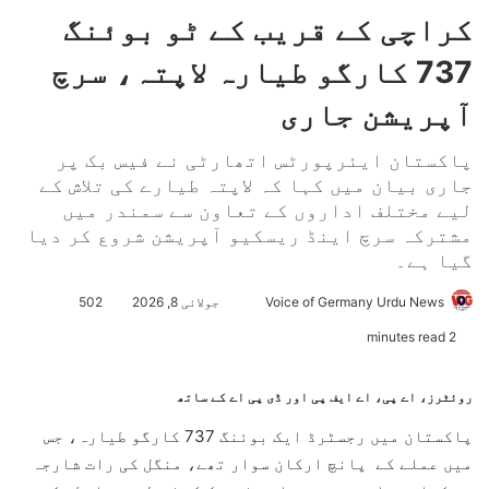
کراچی کے قریب کے ٹو بوئنگ
737 کارگو طیارہ لاپتہ، سرچ
آپریشن جاری
پاکستان ایئرپورٹس اتھارٹی نے فیس بک پر
جاری بیان میں کہا کہ لاپتہ طیارے کی تلاش کے
لیے مختلف اداروں کے تعاون سے سمندر میں
مشترکہ سرچ اینڈ ریسکیو آپریشن شروع کر دیا
گیا ہے۔
Voice of Germany Urdu News
S
جولائی 8, 2026
502
e
2 minutes read
n
d
روئٹرز، اے پی، اے ایف پی اور ڈی پی اے کے ساتھ
a
n
پاکستان میں رجسٹرڈ ایک بوئنگ 737 کارگو طیارہ، جس
e
میں عملے کے پانچ ارکان سوار تھے، منگل کی رات شارجہ
m