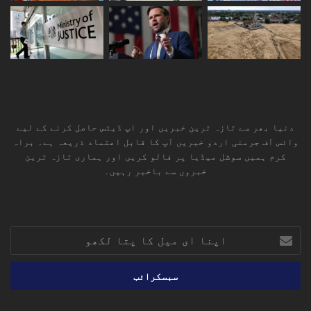
دنیا بھر سے تازہ ترین خبریں اور اپ ڈیٹس حاصل کرنے کے لیے
وائس آف جرمنی اردو خبریں آپ کا قابل اعتماد ذریعہ ہے۔ براہ
کرم ہمیں سوشل میڈیا پر فالو کریں اور ہماری تازہ ترین
خبروں سے باخبر رہیں۔
RSS
TikTok
Instagram
YouTube
LinkedIn
Facebook
X
اپنا
ای
میل
کا
پتا
لکھو