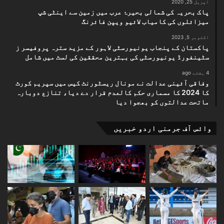
اپریل 25, 2020
پاک بحریہ کی شمالی بحیرۂ عرب میں زمین سے اینٹی شپ
میزائلوں کی کامیاب لائیو ویپن فائرنگ
اکتوبر 5, 2023
پاکستان کے پنجاب یونیورسٹی لاہور کے مزید سترہ پروفیسر ز
سٹینفورڈ یونیورسٹی کی بہترین محققین کی لسٹ میں شامل
4 ہفتے ago
وفاقی آئینی عدالت نے مونال ریسٹورنٹ کیس میں سپریم کورٹ
کا 2024 کا مسماری حکم کالعدم قرار دے دیا، تنازع دوبارہ
ماتحت عدالتوں کو بھجوا دیا
وائس آف جرمنی اردو خبریں