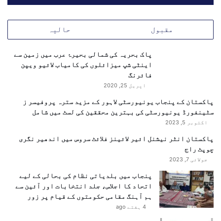
ں
ک
ی
مقبول
حالیہ
ش
ر
پاک بحریہ کی شمالی بحیرۂ عرب میں زمین سے
ک
اینٹی شپ میزائلوں کی کامیاب لائیو ویپن
ت
فائرنگ
م
اپریل 25, 2020
ت
و
پاکستان کے پنجاب یونیورسٹی لاہور کے مزید سترہ پروفیسر ز
ق
سٹینفورڈ یونیورسٹی کی بہترین محققین کی لسٹ میں شامل
ع
اکتوبر 5, 2023
،
خ
پاکستان انٹر نیشنل ائیر لائینز فلائٹ سروس میں اندھیر نگری
ط
چوپٹ راج
ے
جولائی 7, 2023
م
پنجاب میں بلدیاتی نظام کی بحالی کے لیے
ی
اتحاد کا اجلاس، جلد انتخابات اور آئین سے
ں
ہم آہنگ مقامی حکومتوں کے قیام پر زور
غ
4 ہفتے ago
ی
ر