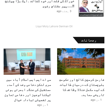
خوراک کی قلت اور خود کفالت ۔ایک بڑا چیلنج
م
!!……پیر مشتاق رضوی
ع
3 ہفتے ago
م
و
ل
Liqui Moly Lahore German Oil
ی
س
رجحانات
ک
ی
و
ر
ٹ
ی
ا
ن
فارمن کرسچن کالج اور حکومتِ
سی اے ایس ایس اسلام آباد میں
ت
بلوچستان کے درمیان طالبات
سری لنکن دفاعی وفد کی آمد،
ظ
کے لیے مکمل فنڈڈ وظائف کا
مستقبل کی جنگ، ابھرتی ہوئی
ا
تاریخی معاہدہ
ٹیکنالوجیز اور دفاعی تعاون
م
پر تفصیلی تبادلہ خیال
1 دن ago
ا
1 دن ago
ت