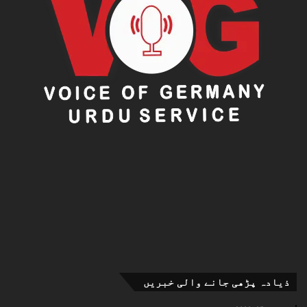
ذیادہ پڑھی جانے والی خبریں