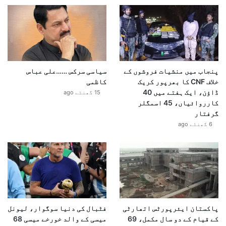
پنجاب میں منشیات فروشوں کے
سیاسی سرکس ……علی عباس
خلاف CNF کا بھرپور کریک
کاظمی
ڈاؤن، ایک ہفتے میں 40
15 گھنٹے ago
کارروائیاں، 45 اسمگلر
گرفتار
6 گھنٹے ago
پاکستان ایئرپورٹس اتھارٹی
فٹبال کی دنیا سوگوار، لیونل
کے قیام کے دو سال مکمل، 69
میسی کے والد خورخے میسی 68