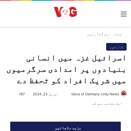
مینو
صفحہ اول
/
کارٹون
کارٹون
اسرائیل غزہ میں انسانی
بنیادوں پر امدادی سرگرمیوں
میں شریک افراد کو ثحفظ دے
Voice of Germany Urdu News
S
اپریل 23, 2024
187
e
ایک منٹ سے بھی کم
n
d
a
مزید دکھائیں
n