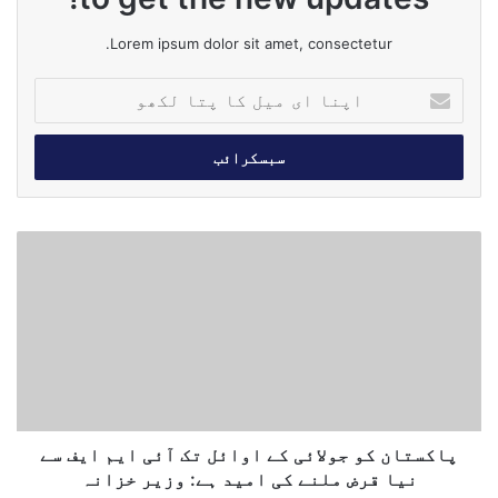
Lorem ipsum dolor sit amet, consectetur.
ا
پ
ن
ا
ا
ی
م
پ
ی
ا
ل
ک
ک
س
ا
ت
پ
ا
ت
ن
ا
ک
ل
و
ک
ج
پاکستان کو جولائی کے اوائل تک آئی ایم ایف سے
ھ
و
نیا قرض ملنے کی امید ہے: وزیر خزانہ
و