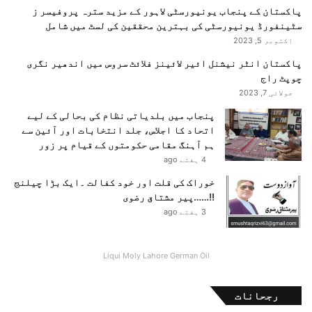
پاکستان کے پنجاب یونیورسٹی لاہور کے مزید سترہ پروفیسر ز
سٹینفورڈ یونیورسٹی کی بہترین محققین کی لسٹ میں شامل
اکتوبر 5, 2023
پاکستان انٹر نیشنل ائیر لائینز فلائٹ سروس میں اندھیر نگری
چوپٹ راج
جولائی 7, 2023
پنجاب میں بلدیاتی نظام کی بحالی کے لیے
اتحاد کا اجلاس، جلد انتخابات اور آئین سے
ہم آہنگ مقامی حکومتوں کے قیام پر زور
4 ہفتے ago
خوراک کی قلت اور خود کفالت ۔ایک بڑا چیلنج
!!……پیر مشتاق رضوی
3 ہفتے ago
Liqui Moly Lahore German Oil
رجحانات