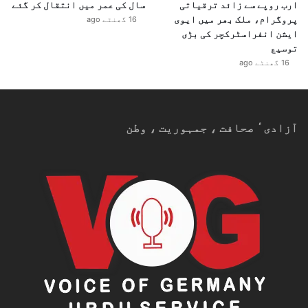
ارب روپے سے زائد ترقیاتی
سال کی عمر میں انتقال کر گئے
پروگرام، ملک بھر میں ایوی
16 گھنٹے ago
ایشن انفراسٹرکچر کی بڑی
توسیع
16 گھنٹے ago
آزادیٴ صحافت ، جمہوریت ، وطن