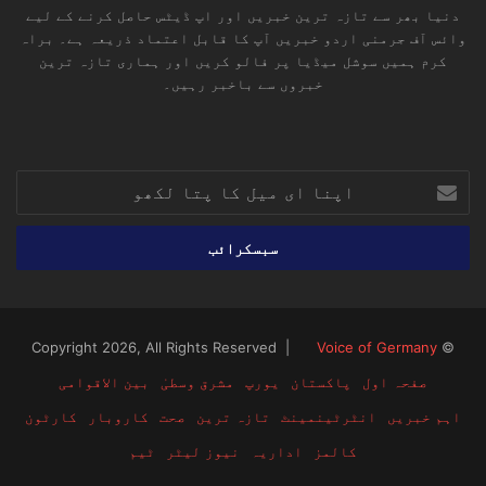
دنیا بھر سے تازہ ترین خبریں اور اپ ڈیٹس حاصل کرنے کے لیے
وائس آف جرمنی اردو خبریں آپ کا قابل اعتماد ذریعہ ہے۔ براہ
کرم ہمیں سوشل میڈیا پر فالو کریں اور ہماری تازہ ترین
خبروں سے باخبر رہیں۔
RSS
TikTok
Instagram
YouTube
LinkedIn
Facebook
X
اپنا
ای
میل
کا
پتا
لکھو
Voice of Germany
© Copyright 2026, All Rights Reserved |
صفحہ اول
پاکستان
یورپ
مشرق وسطیٰ
بین الاقوامی
اہم خبریں
انٹرٹینمینٹ
تازہ ترین
صحت
کاروبار
کارٹون
کالمز
اداریہ
نیوز لیٹر
ٹیم