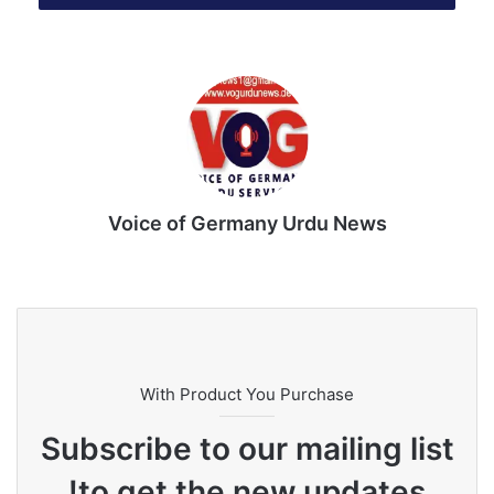
e
m
a
i
l
Voice of Germany Urdu News
Tik
Ins
Yo
Lin
Fa
We
To
tag
uT
ke
ce
bsi
k
ra
ub
dIn
bo
te
m
e
ok
With Product You Purchase
Subscribe to our mailing list
to get the new updates!