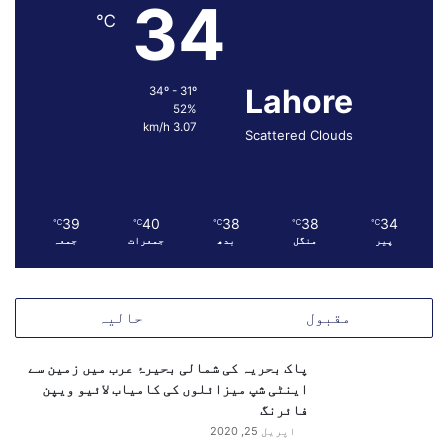
34
و
و
℃
ز
ر
ی
ٹ
ر
م
Lahore
خ
34º - 31º
ی
52%
ز
ں
3.07 km/h
ا
Scattered Clouds
پ
ن
ی
ہ
ش
ک
ر
39
40
38
38
34
℃
℃
℃
℃
℃
ن
پیر
منگل
بدھ
جمعرات
جمعہ
ے
ک
ا
مقبول
حالیہ
ف
ی
ص
پاک بحریہ کی شمالی بحیرۂ عرب میں زمین سے
ل
اینٹی شپ میزائلوں کی کامیاب لائیو ویپن
ہ
فائرنگ
اپریل 25, 2020