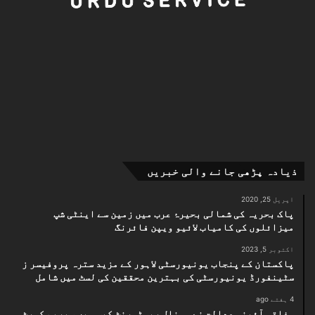
ذیادہ پڑھی جانے والی خبریں
اپریل 25, 2020
پاک بحریہ کی شمالی بحیرۂ عرب میں زمین سے اینٹی شپ
میزائلوں کی کامیاب لائیو ویپن فائرنگ
اکتوبر 5, 2023
پاکستان کے پنجاب یونیورسٹی لاہور کے مزید سترہ پروفیسر ز
سٹینفورڈ یونیورسٹی کی بہترین محققین کی لسٹ میں شامل
4 ہفتے ago
وفاقی آئینی عدالت نے مونال ریسٹورنٹ کیس میں سپریم کورٹ