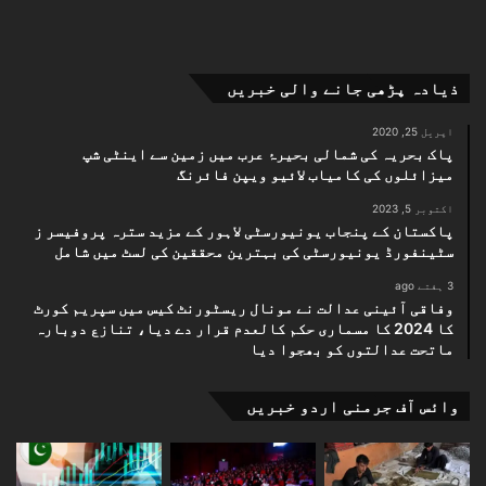
ذیادہ پڑھی جانے والی خبریں
اپریل 25, 2020
پاک بحریہ کی شمالی بحیرۂ عرب میں زمین سے اینٹی شپ
میزائلوں کی کامیاب لائیو ویپن فائرنگ
اکتوبر 5, 2023
پاکستان کے پنجاب یونیورسٹی لاہور کے مزید سترہ پروفیسر ز
سٹینفورڈ یونیورسٹی کی بہترین محققین کی لسٹ میں شامل
3 ہفتے ago
وفاقی آئینی عدالت نے مونال ریسٹورنٹ کیس میں سپریم کورٹ
کا 2024 کا مسماری حکم کالعدم قرار دے دیا، تنازع دوبارہ
ماتحت عدالتوں کو بھجوا دیا
وائس آف جرمنی اردو خبریں