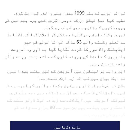
n
d
ٹوانا لونی نے سنہ 1999 میں اپنی والدہ کو ایک گردہ
a
عطیہ کیا تھا لیکن ان کا دوسرا گردہ کئی برس بعد حمل کی
n
پیچیدگیوں کے نتیجے میں خراب ہو گیا۔
e
نیویارک کے ایک ہسپتال نے منگل کو اعلان کیا کہ الاباما
m
سے تعلق رکھنے والی 53 سالہ ٹوانا لونی کو جین
a
ایڈیٹنگ والا سور کا گردے لگایا گیا ہے اور وہ اس وقت
i
l
جانوروں کے اعضا کی پیوند کاری کے ساتھ زندہ رہنے والی
واحد انسان ہیں۔
این وائے یو لینگون میں آپریشن کے تین ہفتے بعد انہوں
نے ایک بیان میں کہا کہ ’یہ ایک نعمت ہے۔‘
علاج کے اس طریقہ کار پر یقین رکھنے والوں کو امید ہے کہ
اس سے اعضا کی قلت کے بحران سے نمٹنے میں مدد ملے گی،
کیونکہ امریکہ میں ایک لاکھ سے زیادہ لوگ ڈونر ملنے کے
انتظار میں بیٹھے ہیں جن میں سے 90 ہزار سے زائد کو
گردوں کی ضرورت ہے۔
لونی دسمبر 2016 سے ڈائیلاسز پر تھیں کیونکہ دوران حمل
مزید دکھائیں
ہائی بلڈ پریشر نے ان کے باقی ایک گردے کو نقصان پہنچا