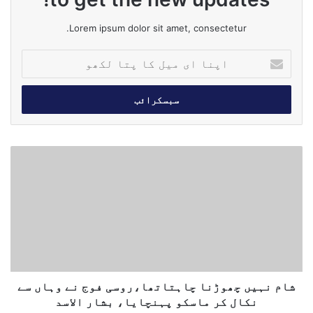
Lorem ipsum dolor sit amet, consectetur.
ا
پ
ن
ا
ا
ی
م
ش
ی
ا
ل
م
ک
ن
ا
ہ
پ
ی
ت
ں
ا
چ
ل
ھ
ک
و
شام نہیں چھوڑنا چاہتاتھا،روسی فوج نے وہاں سے
ھ
ڑ
نکال کر ماسکو پہنچایا، بشار الاسد
و