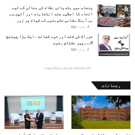
ک
پنجاب میں بلدیاتی نظام کی بحالی کے لیے
و
اتحاد کا اجلاس، جلد انتخابات اور آئین سے
ا
ہم آہنگ مقامی حکومتوں کے قیام پر زور
د
4 ہفتے ago
و
خوراک کی قلت اور خود کفالت ۔ایک بڑا چیلنج
ی
!!……پیر مشتاق رضوی
ا
2 ہفتے ago
ت
ن
ہ
Liqui Moly Lahore German Oil
ی
ں
پ
رجحانات
ہ
ن
چ
ا
ئ
ی
ج
ا
فارمن کرسچن کالج اور حکومتِ
سی اے ایس ایس اسلام آباد میں