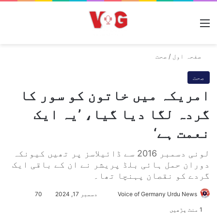
مینو
صفحہ اول
/
صحت
صحت
امریکہ میں خاتون کو سور کا
گردہ لگا دیا گیا، ’یہ ایک
نعمت ہے‘
لونی دسمبر 2016 سے ڈائیلاسز پر تھیں کیونکہ
دوران حمل ہائی بلڈ پریشر نے ان کے باقی ایک
گردے کو نقصان پہنچا تھا۔
Voice of Germany Urdu News
S
دسمبر 17, 2024
70
e
1 منٹ پڑھیں