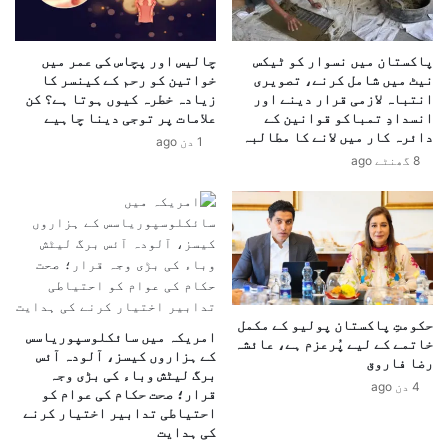
ا
ھ
ں
ر
س
و
پاکستان میں نسوار کو ٹیکس
چالیس اور پچاس کی عمر میں
ے
نیٹ میں شامل کرنے، تصویری
خواتین کو رحم کے کینسر کا
ں
انتباہ لازمی قرار دینے اور
زیادہ خطرہ کیوں ہوتا ہے؟ کن
ن
م
انسدادِ تمباکو قوانین کے
علامات پر توجی دینا چاہیے
ک
ی
دائرہ کار میں لانے کا مطالبہ
ا
1 دن ago
ں
8 گھنٹے ago
ل
ا
ک
د
ر
و
م
ی
ا
ا
س
ت
ک
پ
و
ہ
حکومتِ پاکستان پولیو کے مکمل
پ
ن
امریکہ میں سائکلوسپوریاسس
خاتمے کے لیے پُرعزم ہے، عائشہ
ہ
چ
کے ہزاروں کیسز، آلودہ آئس
رضا فاروق
ن
برگ لیٹش وباء کی بڑی وجہ
ا
4 دن ago
قرار؛ صحت حکام کی عوام کو
چ
ن
احتیاطی تدابیر اختیار کرنے
ا
ے
کی ہدایت
ی
ک