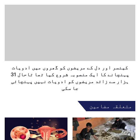
ن
ا
ک
چ
ی
ا
ن
ہ
س
ت
ر
ا
ا
ت
و
ھ
ر
ا
د
،
ل
کینسر اور دل کے مریضوں کو گھروں میں ادویات
ر
ک
پہنچانے کا ایک منصوبہ شروع کیا تھا تاحال 31
و
ے
ہزار سے زائد مریضوں کو ادویات نہیں پہنچائی
س
م
جا سکی
ی
ر
ف
ی
متعلقہ مضامین
و
ض
ج
و
ن
ں
ے
ک
و
و
ہ
گ