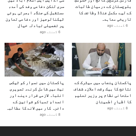
س
بلوچستان کے درمیان طالبات
سری لنکن دفاعی وفد کی آمد،
ک
کے لیے مکمل فنڈڈ وظائف کا
مستقبل کی جنگ، ابھرتی ہوئی
ی
تاریخی معاہدہ
ٹیکنالوجیز اور دفاعی تعاون
پر تفصیلی تبادلہ خیال
6 گھنٹے ago
6 گھنٹے ago
پاکستان پنجاب میں میٹرک کے
پاکستان میں نسوار کو ٹیکس
نتائج کا بیک وقت اعلان، شفاف
نیٹ میں شامل کرنے، تصویری
امتحانی نظام پر وزیر تعلیم
انتباہ لازمی قرار دینے اور
کا اظہارِ اطمینان
انسدادِ تمباکو قوانین کے
دائرہ کار میں لانے کا مطالبہ
8 گھنٹے ago
8 گھنٹے ago