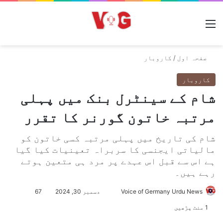
مینو
صفحہ اول
/
کاروبار
کاروبار
شام کے سینٹرل بنک میں پہلی
مرتبہ خاتون گورنر کا تقرر
شام کی تاریخ میں پہلی مرتبہ کسی خاتون کو
مالیاتی ایجنسی کا سربراہ تعینیات کیا گیا
ہے اس سے قبل اس عہدے پر مرد ہی متعین ہوتے
رہے ہیں۔
Voice of Germany Urdu News
S
دسمبر 30, 2024
67
e
1 منٹ پڑھیں
n