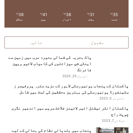
38
41
38
31
35
℃
℃
℃
℃
℃
جمعہ
ہفتہ
اتوار
پیر
منگل
مقبول
حالیہ
پاک بحریہ کی شمالی بحیرۂ عرب میں زمین سے
اینٹی شپ میزائلوں کی کامیاب لائیو ویپن
فائرنگ
اپریل 25, 2020
پاکستان کے پنجاب یونیورسٹی لاہور کے مزید سترہ پروفیسر ز
سٹینفورڈ یونیورسٹی کی بہترین محققین کی لسٹ میں شامل
اکتوبر 5, 2023
پاکستان انٹر نیشنل ائیر لائینز فلائٹ سروس میں اندھیر نگری
چوپٹ راج
جولائی 7, 2023
پنجاب میں بلدیاتی نظام کی بحالی کے لیے