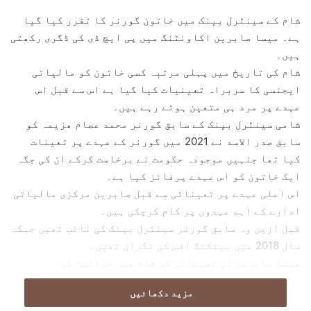
d
شام کے سینٹرل بینک میں خاتون گورنر کا تقرر کیا گیا
a
ہے۔ میسا صابرین اکاونٹنگ میں پی ایچ ڈی کی ڈگری رکھتی
n
ہیں۔
e
شام کی تاریخ میں پہلی مرتبہ کسی خاتون کو مالیاتی
m
ایجنسی کا سربراہ تعینیات کیا گیا ہے اس سے قبل اس
a
عہدے پر مرد ہی متعین ہوتے رہے ہیں۔
i
l
شامی سینٹرل بینک کے سابق گورنر محمد عصام ھزیمہ کو
سابق صدر الاسد نے 2021 میں گورنر کے عہدے پر تعینات
کیا تھا جنہیں موجودہ حکومت نے برخاست کرکے ان کی جگہ
ایک خاتون کو اس عہدے پرفائز کیا ہے۔
اس اعلی عہدے پر تعیناتی سے قبل صابرین مرکزی مالیاتی
ادارے کے اہم عہدوں پر کام کرچکی ہیں۔
قبل ازیں وہ سابق گورنر سینٹرل بینک کی نائب تھیں جبکہ
سال 2018 میں بینکنگ آفس کی نگران تھیں۔
میسا صابرین کی تعیناتی کو شام میں خواتین کی
بااختیار بنائے جانے کے حوالے سے اہم اقدام کے طور
مزید دکھائیں
پردیکھا جارہا ہے جس کے بارے میں نئی حکومت کا دعوی ہے