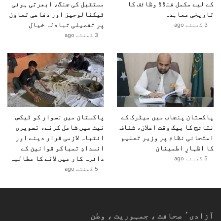
کے لیے مکمل فنڈڈ وظائف کا
مستقبل کی جنگ، ابھرتی ہوئی
تاریخی معاہدہ
ٹیکنالوجیز اور دفاعی تعاون
پر تفصیلی تبادلہ خیال
3 گھنٹے ago
3 گھنٹے ago
پاکستان پنجاب میں میٹرک کے
پاکستان میں نسوار کو ٹیکس
نتائج کا بیک وقت اعلان، شفاف
نیٹ میں شامل کرنے، تصویری
امتحانی نظام پر وزیر تعلیم
انتباہ لازمی قرار دینے اور
کا اظہارِ اطمینان
انسدادِ تمباکو قوانین کے
دائرہ کار میں لانے کا مطالبہ
5 گھنٹے ago
5 گھنٹے ago
آزادیٴ صحافت ، جمہوریت ، وطن