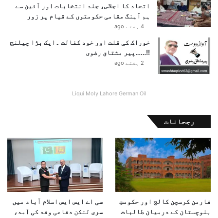
اتحاد کا اجلاس، جلد انتخابات اور آئین سے
ہم آہنگ مقامی حکومتوں کے قیام پر زور
4 ہفتے ago
خوراک کی قلت اور خود کفالت ۔ایک بڑا چیلنج
!!……پیر مشتاق رضوی
2 ہفتے ago
Liqui Moly Lahore German Oil
رجحانات
فارمن کرسچن کالج اور حکومتِ
سی اے ایس ایس اسلام آباد میں
بلوچستان کے درمیان طالبات
سری لنکن دفاعی وفد کی آمد،