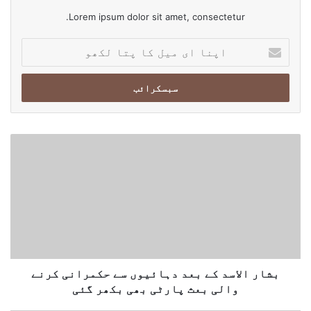
video
urduvog
urdunews
Lorem ipsum dolor sit amet, consectetur.
ا
Weather Updates
vogurdu
vognews
پ
ن
World News
ا
ا
ی
م
ب
ی
ش
ل
ا
ک
ر
ا
ا
پ
ل
ت
ا
ا
س
ل
د
ک
ک
بشار الاسد کے بعد دہائیوں سے حکمرانی کرنے
ھ
ے
والی بعث پارٹی بھی بکھر گئی
و
ب