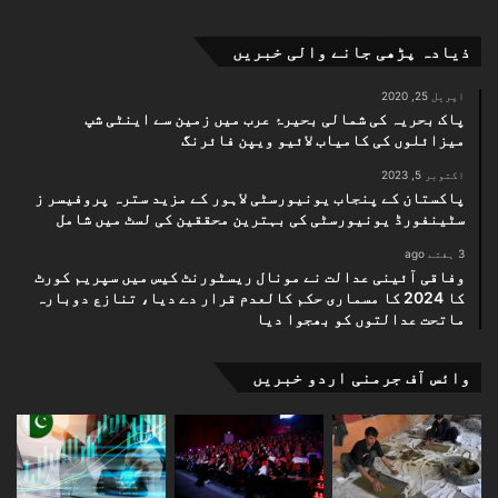
ذیادہ پڑھی جانے والی خبریں
اپریل 25, 2020
پاک بحریہ کی شمالی بحیرۂ عرب میں زمین سے اینٹی شپ
میزائلوں کی کامیاب لائیو ویپن فائرنگ
اکتوبر 5, 2023
پاکستان کے پنجاب یونیورسٹی لاہور کے مزید سترہ پروفیسر ز
سٹینفورڈ یونیورسٹی کی بہترین محققین کی لسٹ میں شامل
3 ہفتے ago
وفاقی آئینی عدالت نے مونال ریسٹورنٹ کیس میں سپریم کورٹ
کا 2024 کا مسماری حکم کالعدم قرار دے دیا، تنازع دوبارہ
ماتحت عدالتوں کو بھجوا دیا
وائس آف جرمنی اردو خبریں