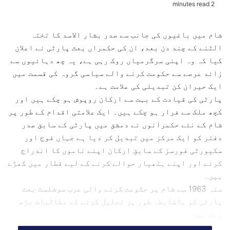
2 minutes read
n
d
شام میں باغیوں کی جانب سے صدر بشار الاسد کا تختہ
a
الٹنے کے چند دن بعد، ان کی حکمراں بعث پارٹی نے اعلان
n
کیا کہ وہ اپنی سرگرمیاں روک رہی ہے، یہ چھ دہائیوں سے
e
زائد عرصے سے حکومت کرنے والے سیاسی گروہ کی قسمت میں
m
ایک حیران کن تبدیلی کی علامت ہے۔
a
پارٹی کی قیادت کے بہت سے ارکان روپوش ہو چکے ہیں اور
i
l
کچھ ملک سے فرار ہو چکے ہیں۔ ایک علامتی اقدام کے طور پر
شام کے نئے حکمرانوں نے دمشق میں پارٹی کے سابق صدر
دفتر کو ایک مرکز میں تبدیل کر دیا ہے جہاں فوج اور
سکیورٹی فورسز کے سابق ارکان اپنے ناموں کا اندراج
کرنے اور اپنے ہتھیار حوالے کرنے کے لیے قطار میں کھڑے
ہیں۔
سنہ 1963 سے شام پر حکومت کرنے والی عرب سوشلسٹ بعث
پارٹی کو باضابطہ طور پر تحلیل کرنے کے مطالبات بڑھ
رہے ہیں۔
بہت سے شامی شہریوں بشمول پارٹی کے سابق ارکان کہتے