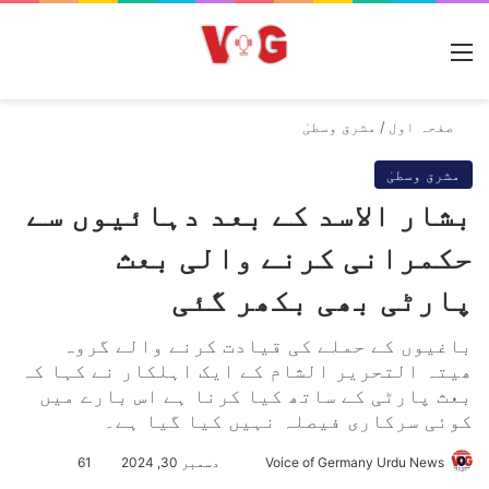
مینو
صفحہ اول
/
مشرق وسطیٰ
مشرق وسطیٰ
بشار الاسد کے بعد دہائیوں سے
حکمرانی کرنے والی بعث
پارٹی بھی بکھر گئی
باغیوں کے حملے کی قیادت کرنے والے گروہ
ھیتہ التحریر الشام کے ایک اہلکار نے کہا کہ
بعث پارٹی کے ساتھ کیا کرنا ہے اس بارے میں
کوئی سرکاری فیصلہ نہیں کیا گیا ہے۔
Voice of Germany Urdu News
S
دسمبر 30, 2024
61
e