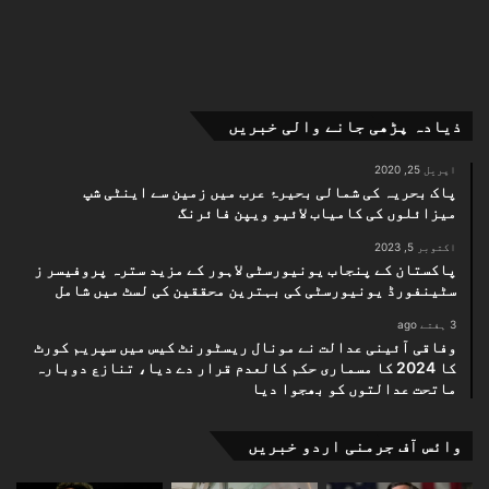
ذیادہ پڑھی جانے والی خبریں
اپریل 25, 2020
پاک بحریہ کی شمالی بحیرۂ عرب میں زمین سے اینٹی شپ
میزائلوں کی کامیاب لائیو ویپن فائرنگ
اکتوبر 5, 2023
پاکستان کے پنجاب یونیورسٹی لاہور کے مزید سترہ پروفیسر ز
سٹینفورڈ یونیورسٹی کی بہترین محققین کی لسٹ میں شامل
3 ہفتے ago
وفاقی آئینی عدالت نے مونال ریسٹورنٹ کیس میں سپریم کورٹ
کا 2024 کا مسماری حکم کالعدم قرار دے دیا، تنازع دوبارہ
ماتحت عدالتوں کو بھجوا دیا
وائس آف جرمنی اردو خبریں