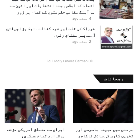
اتحاد کا اجلاس، جلد انتخابات اور آئین سے
ہم آہنگ مقامی حکومتوں کے قیام پر زور
4 ہفتے ago
خوراک کی قلت اور خود کفالت ۔ایک بڑا چیلنج
!!……پیر مشتاق رضوی
2 ہفتے ago
Liqui Moly Lahore German Oil
رجحانات
جرمنی میں مبینہ جاسوسی اور
ایران سے متعلق امریکی مؤقف
تخریب کاری کی سازش ناکام،
برقرار، تمام عسکری،