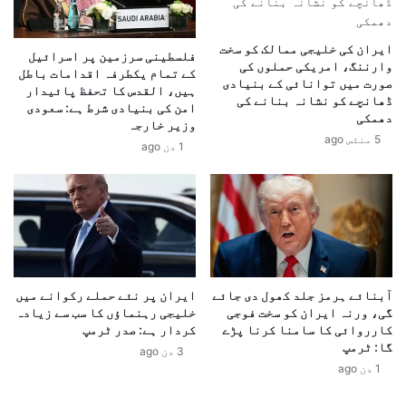
ہ
Weather Updates
vogurdu
vognews
گ
ل
ی
ی
World News
ایران کی خلیجی ممالک کو سخت
م
فلسطینی سرزمین پر اسرائیل
م
وارننگ، امریکی حملوں کی
کے تمام یکطرفہ اقدامات باطل
ر
ر
صورت میں توانائی کے بنیادی
ہیں، القدس کا تحفظ پائیدار
ا
ت
ڈھانچے کو نشانہ بنانے کی
امن کی بنیادی شرط ہے: سعودی
ک
ب
دھمکی
وزیر خارجہ
ز
ہ
5 منٹس ago
1 دن ago
م
خ
ی
ا
ں
ت
3
و
5
ن
س
گ
ے
و
ز
ر
آبنائے ہرمز جلد کھول دی جائے
ایران پر نئے حملے رکوانے میں
ی
ن
گی، ورنہ ایران کو سخت فوجی
خلیجی رہنماؤں کا سب سے زیادہ
ا
ر
کارروائی کا سامنا کرنا پڑے
کردار ہے: صدر ٹرمپ
د
ک
گا: ٹرمپ
3 دن ago
ہ
ا
1 دن ago
ن
ت
و
ق