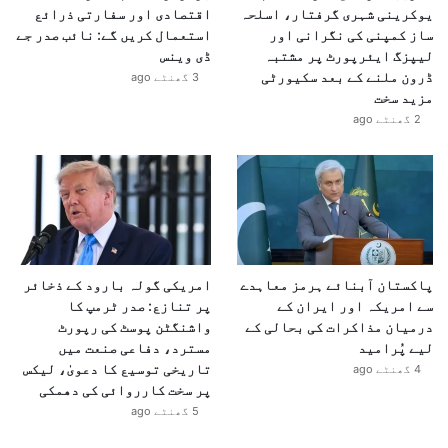
یوکرینی شہری گرفتار، اسلحہ
اقتصادی اور سفارتی ذرائع
ساز کمپنی کی نگرانی اور
استعمال کریں گے: نائب صدر جے
لیپزگ ایئرپورٹ پر مشتبہ
ڈی وینس
ڈرون ملنے کے بعد سکیورٹی
3 گھنٹے ago
مزید سخت
2 گھنٹے ago
پاکستان آبنائے ہرمز معاہدے
امریکی گولہ بارود کے ذخائر
سے امریکہ اور ایران کے
پر تنازع: صدر ٹرمپ کا
درمیان مذاکرات کی بحالی کے
واشنگٹن پوسٹ کی رپورٹ
لیے پُرامید
مسترد، دفاعی صنعت میں
تاریخی توسیع کا دعویٰ، لیکس
4 گھنٹے ago
پر سخت کارروائی کی دھمکی
5 گھنٹے ago