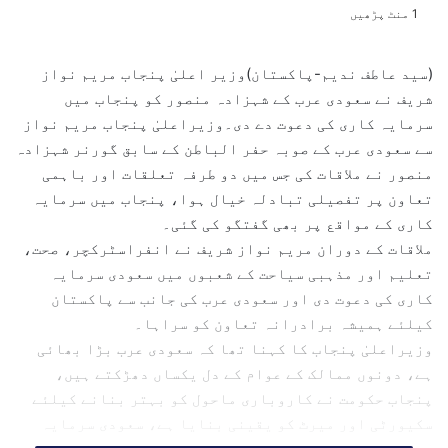
e
1 منٹ پڑھیں
n
d
(سید عاطف ندیم-پاکستان)وزیر اعلیٰ پنجاب مریم نواز
a
شریف نے سعودی عرب کے شہزادہ منصور کو پنجاب میں
n
سرمایہ کاری کی دعوت دے دی۔وزیراعلیٰ پنجاب مریم نواز
e
سے سعودی عرب کے صوبہ حفر الباطن کے سابق گورنر شہزادہ
m
منصور نے ملاقات کی جس میں دو طرفہ تعلقات اور باہمی
a
تعاون پر تفصیلی تبادلہ خیال ہوا، پنجاب میں سرمایہ
i
l
کاری کے مواقع پر بھی گفتگو کی گئی۔
ملاقات کے دوران مریم نواز شریف نے انفراسٹرکچر، صحت،
تعلیم اور مذہبی سیاحت کے شعبوں میں سعودی سرمایہ
کاری کی دعوت دی اور سعودی عرب کی جانب سے پاکستان
کیلئے ہمیشہ برادرانہ تعاون کو سراہا۔
وزیراعلیٰ پنجاب کا کہنا تھا کہ سعودی عرب بڑا بھائی
ہے، دونوں ممالک کے عوام کے دل یکساں دھڑکتے ہیں،
پنجاب حکومت نے کاروباری ماحول کو بہتر بنانے کیلئے
سکیورٹی اور میرٹ کو یقینی بنایا ہے، سعودی سرمایہ