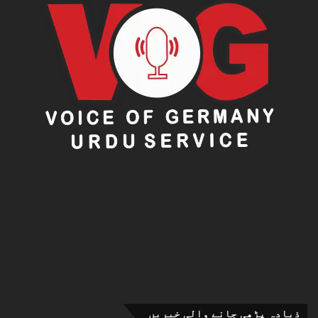
ذیادہ پڑھی جانے والی خبریں