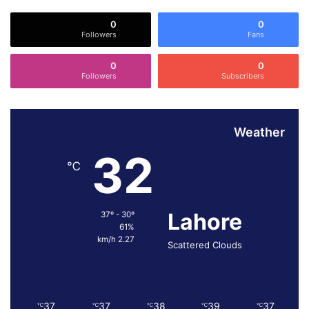
ت
0
0
م
Followers
Fans
ی
ں
0
0
ط
Followers
Subscribers
ل
ب
Weather
32
℃
Lahore
37º - 30º
61%
2.27 km/h
Scattered Clouds
37
37
38
39
37
℃
℃
℃
℃
℃