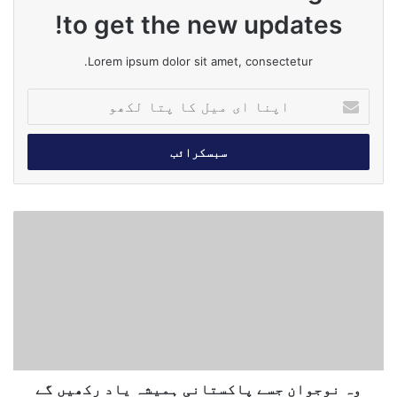
to get the new updates!
Lorem ipsum dolor sit amet, consectetur.
ا
پ
ن
ا
ا
ی
م
و
ی
ہ
ل
ن
ک
و
ا
ج
پ
و
ت
ا
ا
ن
ل
ج
ک
س
وہ نوجوان جسے پاکستانی ہمیشہ یاد رکھیں گے
ھ