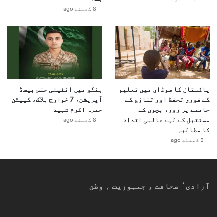
8 گھنٹے ago
پاکستان کا سوڈان میں تعلیم
ہنگو میں انٹیلی جنس بیسڈ
کے فوری تحفظ اور تنازع کے
آپریشن، 7 خوارج ہلاک، کیپٹن
خاتمے پر زور، بچوں کے
حمزہ اکرم شہید
مستقبل کے لیے عالمی اقدام
8 گھنٹے ago
کا مطالبہ
8 گھنٹے ago
آزادیٴ صحافت ، جمہوریت ، وطن