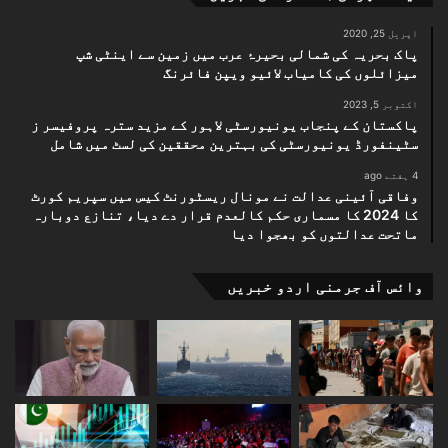
اپریل 25, 2020
پاک بحریہ کی شمالی بحیرۂ عرب میں زمین سے اینٹی شپ
میزائلوں کی کامیاب لائیو ویپن فائرنگ
اکتوبر 5, 2023
پاکستان کے پنجاب یونیورسٹی لاہور کے مزید سترہ پروفیسر ز
سٹینفورڈ یونیورسٹی کی بہترین محققین کی لسٹ میں شامل
4 ہفتے ago
وفاقی آئینی عدالت نے مونال ریسٹورنٹ کیس میں سپریم کورٹ
کا 2024 کا مسماری حکم کالعدم قرار دے دیا، تنازع دوبارہ
ماتحت عدالتوں کو بھجوا دیا
وائس آف جرمنی اردو خبریں