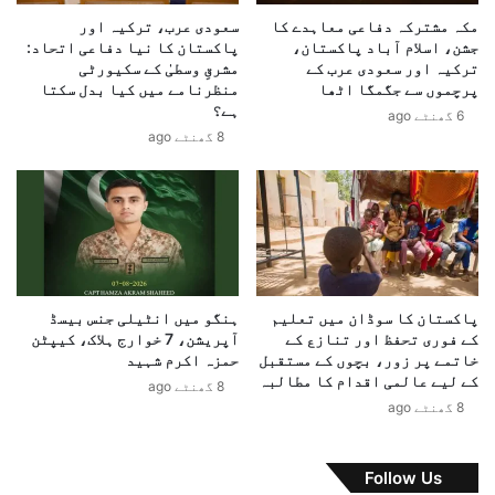
ں
ر
مکہ مشترکہ دفاعی معاہدے کا
سعودی عرب، ترکیہ اور
گ
د
جشن، اسلام آباد پاکستان،
پاکستان کا نیا دفاعی اتحاد:
ے
ا
ترکیہ اور سعودی عرب کے
مشرقِ وسطیٰ کے سکیورٹی
خ
پرچموں سے جگمگا اٹھا
منظرنامے میں کیا بدل سکتا
ل
ہے؟
6 گھنٹے ago
ہ
8 گھنٹے ago
ا
و
ر
و
ز
ی
ر
خ
پاکستان کا سوڈان میں تعلیم
ہنگو میں انٹیلی جنس بیسڈ
ا
کے فوری تحفظ اور تنازع کے
آپریشن، 7 خوارج ہلاک، کیپٹن
ر
خاتمے پر زور، بچوں کے مستقبل
حمزہ اکرم شہید
ج
کے لیے عالمی اقدام کا مطالبہ
8 گھنٹے ago
ہ
8 گھنٹے ago
ع
د
ا
Follow Us
ل