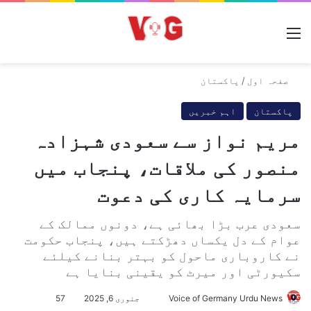
مینو
صفحہ اول
/
پاکستان
پاکستان
اہم خبریں
مریم نواز سے سعودی شہزادہ
منصور کی ملاقات، پنجاب میں
سرمایہ کاری کی دعوت‎
سعودی عرب بڑا بھائی ہے، دونوں ممالک کے
عوام کے دل یکساں دھڑکتے ہیں، پنجاب حکومت
نے کاروباری ماحول کو بہتر بنانے کیلئے
سکیورٹی اور میرٹ کو یقینی بنایا ہے
Voice of Germany Urdu News
S
جنوری 6, 2025
57