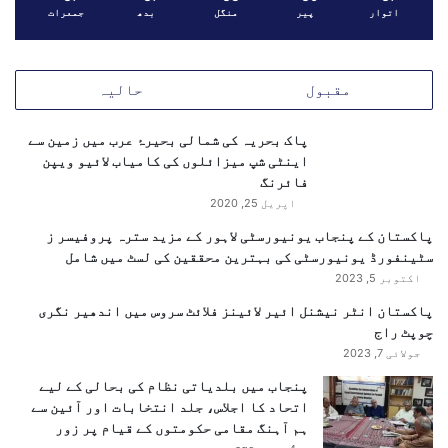
اتوار
پیر
منگل
بدھ
جمعرات
مقبول
حالیہ
پاک بحریہ کی شمالی بحیرۂ عرب میں زمین سے
اینٹی شپ میزائلوں کی کامیاب لائیو ویپن
فائرنگ
اپریل 25, 2020
پاکستان کے پنجاب یونیورسٹی لاہور کے مزید سترہ پروفیسر ز
سٹینفورڈ یونیورسٹی کی بہترین محققین کی لسٹ میں شامل
اکتوبر 5, 2023
پاکستان انٹر نیشنل ائیر لائینز فلائٹ سروس میں اندھیر نگری
چوپٹ راج
جولائی 7, 2023
پنجاب میں بلدیاتی نظام کی بحالی کے لیے
اتحاد کا اجلاس، جلد انتخابات اور آئین سے
ہم آہنگ مقامی حکومتوں کے قیام پر زور