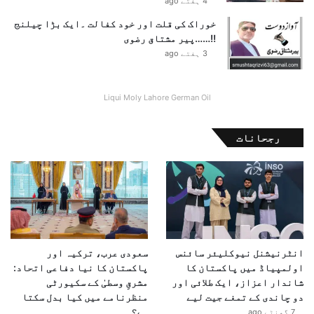
4 ہفتے ago
خوراک کی قلت اور خود کفالت ۔ایک بڑا چیلنج
!!……پیر مشتاق رضوی
3 ہفتے ago
Liqui Moly Lahore German Oil
رجحانات
انٹرنیشنل نیوکلیئر سائنس
سعودی عرب، ترکیہ اور
اولمپیاڈ میں پاکستان کا
پاکستان کا نیا دفاعی اتحاد:
شاندار اعزاز، ایک طلائی اور
مشرقِ وسطیٰ کے سکیورٹی
دو چاندی کے تمغے جیت لیے
منظرنامے میں کیا بدل سکتا
ہے؟
7 گھنٹے ago