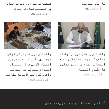
تاریخی معاہدہ
ٹیکنالوجیز اور دفاعی تعاون
پر تفصیلی تبادلہ خیال
21 گھنٹے ago
21 گھنٹے ago
پاکستان پنجاب میں میٹرک کے
پاکستان میں نسوار کو ٹیکس
نتائج کا بیک وقت اعلان، شفاف
نیٹ میں شامل کرنے، تصویری
امتحانی نظام پر وزیر تعلیم
انتباہ لازمی قرار دینے اور
کا اظہارِ اطمینان
انسدادِ تمباکو قوانین کے
دائرہ کار میں لانے کا مطالبہ
23 گھنٹے ago
23 گھنٹے ago
آزادیٴ صحافت ، جمہوریت ، وطن