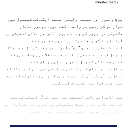
2 minutes read
n
d
بوچ ولمور اور سنیتا ولیمز اسپیس ایکس کے کیپسول میں
a
سوار ہو کر زمین پر واپس آ گئے ہیں۔ دونوں خلاباز
n
تکنیکی خرابیوں کی وجہ سے بین الاقوامی خلائی اسٹیشن پر
e
اپنے قیام کو وسعت دیتے رہنے پر مجبور تھے۔
m
ناسا کے خلاباز بیری "بچ” ولمور اور بھارتی نژاد سنیتا
a
ولیمز نو ماہ سے بھی زائد عرصے سے خلا میں پھنسے ہوئے
i
l
تھے، جو منگل کے روز زمین پر واپس پہنچ گئے۔
منگل کے روز شام کے وقت اسپیس ایکس کیپسول فلوریڈا کے
ساحل پر آہستہ آہستہ نمودار ہوا اور پھر اترنے کے لیے
پیراشوٹ فضا میں تعینات کیے گئے۔
بین الاقوامی خلائی اسٹیشن سے زمین تک 17 گھنٹے کے سفر
کے بعد خلائی جہاز خلیج میکسیکو کی لہروں سے ٹکرایا، تو
گراؤنڈ پر موجود ٹیمیں خوشی سے جھوم اٹھیں۔
اس عملے میں امریکہ کے خلاباز نک ہیگ اور روس سے تعلق