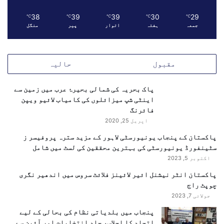
ہ
ی
38
39
39
30
29
℃
℃
℃
℃
℃
د
جمعہ
ہفتہ
اتوار
پیر
منگل
مقبول
حالیہ
پاک بحریہ کی شمالی بحیرۂ عرب میں زمین سے
اینٹی شپ میزائلوں کی کامیاب لائیو ویپن
فائرنگ
اپریل 25, 2020
پاکستان کے پنجاب یونیورسٹی لاہور کے مزید سترہ پروفیسر ز
سٹینفورڈ یونیورسٹی کی بہترین محققین کی لسٹ میں شامل
اکتوبر 5, 2023
پاکستان انٹر نیشنل ائیر لائینز فلائٹ سروس میں اندھیر نگری
چوپٹ راج
جولائی 7, 2023
پنجاب میں بلدیاتی نظام کی بحالی کے لیے
اتحاد کا اجلاس، جلد انتخابات اور آئین سے