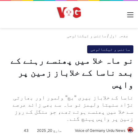
مینو
صفحہ اول
/
سائنس و ٹیکنالوجی
سائنس و ٹیکنالوجی
نو ماہ خلا میں پھنسے رہنے کے
بعد ناسا کے خلاباز زمین پر
واپس
ناسا کے خلاباز بیری "بچ" ولمور اور بھارتی
نژاد سنیتا ولیمز نو ماہ سے بھی زائد عرصے
سے خلا میں پھنسے ہوئے تھے، جو منگل کے روز
زمین پر واپس پہنچ گئے۔
Voice of Germany Urdu News
S
مارچ 20, 2025
43
e