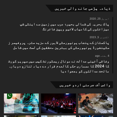
ذیادہ پڑھی جانے والی خبریں
اپریل 25, 2020
پاک بحریہ کی شمالی بحیرۂ عرب میں زمین سے اینٹی شپ
میزائلوں کی کامیاب لائیو ویپن فائرنگ
اکتوبر 5, 2023
پاکستان کے پنجاب یونیورسٹی لاہور کے مزید سترہ پروفیسر ز
سٹینفورڈ یونیورسٹی کی بہترین محققین کی لسٹ میں شامل
4 ہفتے ago
وفاقی آئینی عدالت نے مونال ریسٹورنٹ کیس میں سپریم کورٹ
کا 2024 کا مسماری حکم کالعدم قرار دے دیا، تنازع دوبارہ
ماتحت عدالتوں کو بھجوا دیا
وائس آف جرمنی اردو خبریں