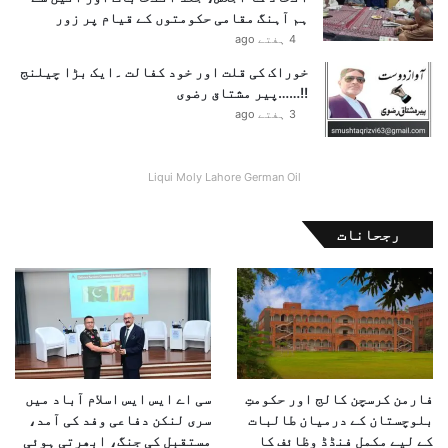
ہم آہنگ مقامی حکومتوں کے قیام پر زور
4 ہفتے ago
خوراک کی قلت اور خود کفالت ۔ایک بڑا چیلنج
!!……پیر مشتاق رضوی
3 ہفتے ago
Liqui Moly Lahore German Oil
رجحانات
فارمن کرسچن کالج اور حکومتِ
سی اے ایس ایس اسلام آباد میں
بلوچستان کے درمیان طالبات
سری لنکن دفاعی وفد کی آمد،
کے لیے مکمل فنڈڈ وظائف کا
مستقبل کی جنگ، ابھرتی ہوئی