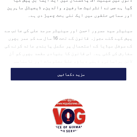
گیا ہے جس نے انٹرنیٹ صارفین، والدین، ڈیجیٹل ماہرین
اور سماجی حلقوں میں ایک نئی بحث چھیڑ دی ہے۔
سینیٹر سید مسرور احسن اور سینیٹر سرمد علی کی جانب سے
پیش کیے گئے مجوزہ قانون کے تحت 16 سال سے کم عمر بچوں
کے سوشل میڈیا کے استعمال پر مکمل پابندی عائد کرنے کی
سفارش کی گئی ہے۔ اس قانون کا بنیادی مقصد بچوں کو آن
لائن ہراسانی، ذہنی دباؤ، غلط معلومات اور نامناسب
مواد سے محفوظ رکھنا ہے۔
مزید دکھائیں
مجوزہ قانون: مقصد اور خاکہ
پیش کردہ بل میں یہ تجویز دی گئی ہے کہ:
16 سال سے کم عمر صارفین کے لیے سوشل میڈیا پلیٹ
فارمز تک رسائی ممنوع قرار دی جائے؛
سوشل میڈیا کمپنیوں کو ہر نئے صارف کی عمر کی