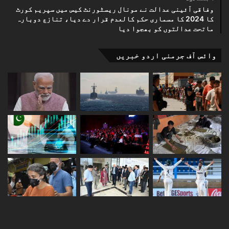
وفاقی آئینی عدالت نے مونال ریسٹورنٹ کیس میں سپریم کورٹ
کا 2024 کا مسماری حکم کالعدم قرار دے دیا، تنازع دوبارہ
ماتحت عدالتوں کو بھجوا دیا
وائس آف جرمنی اردو خبریں