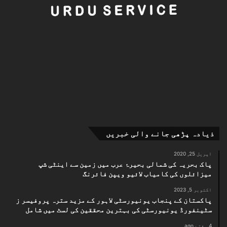
استعمال پر پابندی کا بل بظاہر ایک حفاظتی قدم ہے،
لیکن اس کا عملی پہلو، تکنیکی پیچیدگیاں، پرائیویسی
خدشات اور معاشرتی اثرات بہت سے سوالات کو جنم دے رہے
ہیں۔ بچوں کو محفوظ رکھنے کے لیے ضروری ہے کہ ہم مسئلے
کو اس کی جڑ سے سمجھیں اور ایک ایسا ڈیجیٹل ماحول
تخلیق کریں جو شعور، تربیت، احتیاط اور آزادی — سب کو
ایک ساتھ لے کر چلے۔
ذیادہ پڑھی جانے والی خبریں
اپریل 25, 2020
پاک بحریہ کی شمالی بحیرۂ عرب میں زمین سے اینٹی شپ
میزائلوں کی کامیاب لائیو ویپن فائرنگ
اکتوبر 5, 2023
پاکستان کے پنجاب یونیورسٹی لاہور کے مزید سترہ پروفیسر ز
سٹینفورڈ یونیورسٹی کی بہترین محققین کی لسٹ میں شامل
4 ہفتے ago