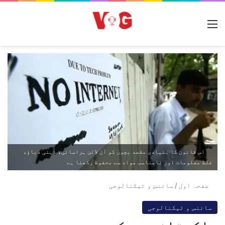
مینو
اس قانون کا بنیادی مقصد بچوں کو آن لائن ہراسانی، ذہنی دباؤ،
غلط معلومات اور نامناسب مواد سے محفوظ رکھنا ہے
صفحہ اول
/
سائنس و ٹیکنالوجی
سائنس و ٹیکنالوجی