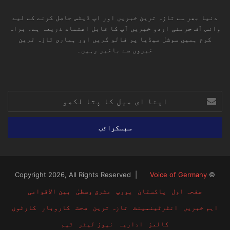
دنیا بھر سے تازہ ترین خبریں اور اپ ڈیٹس حاصل کرنے کے لیے
وائس آف جرمنی اردو خبریں آپ کا قابل اعتماد ذریعہ ہے۔ براہ
کرم ہمیں سوشل میڈیا پر فالو کریں اور ہماری تازہ ترین
خبروں سے باخبر رہیں۔
RSS
TikTok
Instagram
YouTube
LinkedIn
Facebook
X
اپنا
ای
میل
کا
پتا
لکھو
Voice of Germany
© Copyright 2026, All Rights Reserved |
صفحہ اول
پاکستان
یورپ
مشرق وسطیٰ
بین الاقوامی
اہم خبریں
انٹرٹینمینٹ
تازہ ترین
صحت
کاروبار
کارٹون
کالمز
اداریہ
نیوز لیٹر
ٹیم