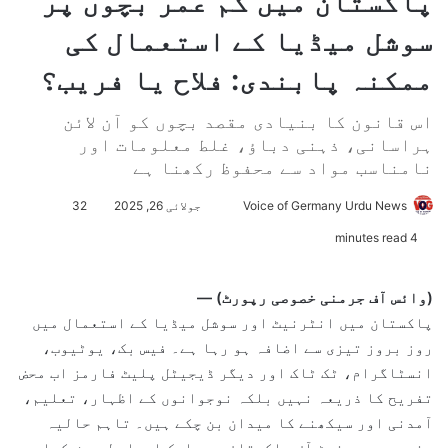
پاکستان میں کم عمر بچوں پر
سوشل میڈیا کے استعمال کی
ممکنہ پابندی: فلاح یا فریب؟
اس قانون کا بنیادی مقصد بچوں کو آن لائن
ہراسانی، ذہنی دباؤ، غلط معلومات اور
نامناسب مواد سے محفوظ رکھنا ہے
Voice of Germany Urdu News
S
جولائی 26, 2025
32
e
4 minutes read
n
d
(وائس آف جرمنی خصوصی رپورٹ) —
a
پاکستان میں انٹرنیٹ اور سوشل میڈیا کے استعمال میں
n
روز بروز تیزی سے اضافہ ہو رہا ہے۔ فیس بک، یوٹیوب،
e
انسٹاگرام، ٹک ٹاک اور دیگر ڈیجیٹل پلیٹ فارمز اب محض
m
تفریح کا ذریعہ نہیں بلکہ نوجوانوں کے اظہار، تعلیم،
a
آمدنی اور سیکھنے کا میدان بن چکے ہیں۔ تاہم حالیہ
i
l
دنوں میں سینیٹ آف پاکستان میں ایک ایسا بل پیش کیا