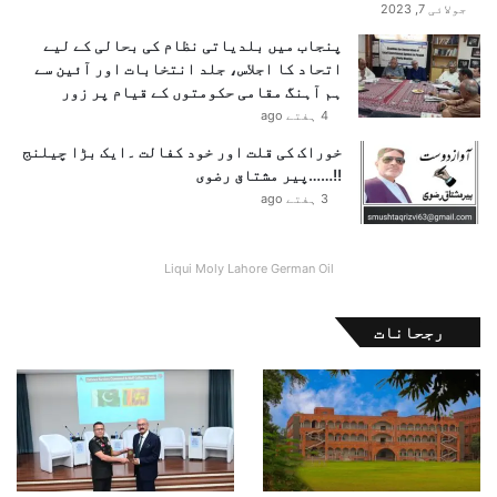
جولائی 7, 2023
پنجاب میں بلدیاتی نظام کی بحالی کے لیے
اتحاد کا اجلاس، جلد انتخابات اور آئین سے
ہم آہنگ مقامی حکومتوں کے قیام پر زور
4 ہفتے ago
خوراک کی قلت اور خود کفالت ۔ایک بڑا چیلنج
!!……پیر مشتاق رضوی
3 ہفتے ago
Liqui Moly Lahore German Oil
رجحانات