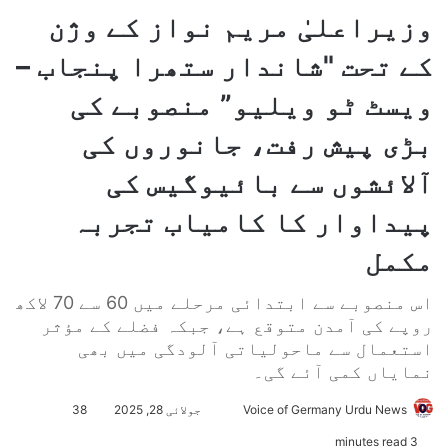
وزیراعلیٰ مریم نواز کے وژن
کے تحت "شاندار ستھرا پنجاب –
ویسٹ ٹو ویلیو” منصوبے کی
بڑی پیش رفت، جانوروں کی
آلائشوں سے بائیوگیس کی
پیداوار کا کامیاب تجربہ
مکمل
اس منصوبے سے ابتدائی مرحلے میں 60 سے 70 لاکھ
روپے کی آمدن متوقع ہے، جبکہ فضلے کے مؤثر
استعمال سے ماحولیاتی آلودگی میں بھی
نمایاں کمی آئے گی۔
Voice of Germany Urdu News
S
جولائی 28, 2025
38
e
3 minutes read