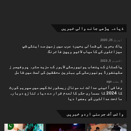
ذیادہ پڑھی جانے والی خبریں
اپریل 25, 2020
پاک بحریہ کی شمالی بحیرۂ عرب میں زمین سے اینٹی شپ
میزائلوں کی کامیاب لائیو ویپن فائرنگ
اکتوبر 5, 2023
پاکستان کے پنجاب یونیورسٹی لاہور کے مزید سترہ پروفیسر ز
سٹینفورڈ یونیورسٹی کی بہترین محققین کی لسٹ میں شامل
3 ہفتے ago
وفاقی آئینی عدالت نے مونال ریسٹورنٹ کیس میں سپریم کورٹ
کا 2024 کا مسماری حکم کالعدم قرار دے دیا، تنازع دوبارہ
ماتحت عدالتوں کو بھجوا دیا
وائس آف جرمنی اردو خبریں