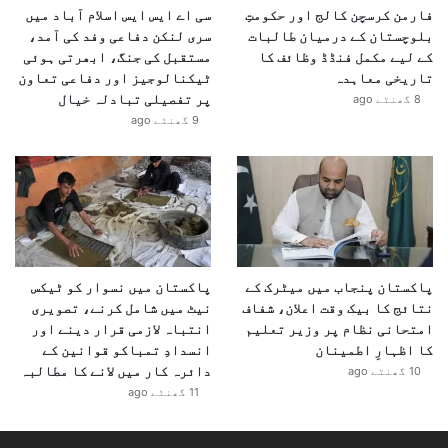
فارمن کرسچن کالج اور حکومتِ
سی اے ایس ایس اسلام آباد میں
بلوچستان کے درمیان طالبات
سری لنکن دفاعی وفد کی آمد،
کے لیے مکمل فنڈڈ وظائف کا
مستقبل کی جنگ، ابھرتی ہوئی
تاریخی معاہدہ
ٹیکنالوجیز اور دفاعی تعاون
پر تفصیلی تبادلہ خیال
8 گھنٹے ago
9 گھنٹے ago
پاکستان پنجاب میں میٹرک کے
پاکستان میں نسوار کو ٹیکس
نتائج کا بیک وقت اعلان، شفاف
نیٹ میں شامل کرنے، تصویری
امتحانی نظام پر وزیر تعلیم
انتباہ لازمی قرار دینے اور
کا اظہارِ اطمینان
انسدادِ تمباکو قوانین کے
دائرہ کار میں لانے کا مطالبہ
10 گھنٹے ago
11 گھنٹے ago