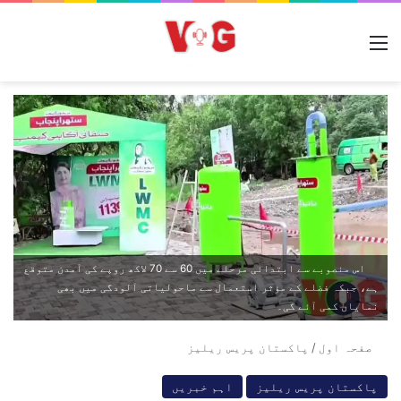
مینو
اس منصوبے سے ابتدائی مرحلے میں 60 سے 70 لاکھ روپے کی آمدن متوقع
ہے، جبکہ فضلے کے مؤثر استعمال سے ماحولیاتی آلودگی میں بھی
نمایاں کمی آئے گی۔
صفحہ اول
/
پاکستان پریس ریلیز
پاکستان پریس ریلیز
اہم خبریں