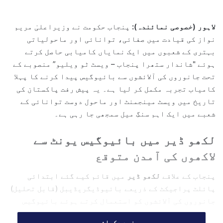
n
d
لاہور (خصوصی نمائندہ):
پنجاب حکومت نے وزیراعلیٰ مریم
a
نواز کی قیادت میں صفائی، توانائی اور ماحولیاتی
n
بہتری کے شعبوں میں ایک نمایاں کامیابی حاصل کرتے
e
ہوئے "شاندار ستھرا پنجاب – ویسٹ ٹو ویلیو” منصوبے کے
m
تحت جانوروں کی آلائشوں سے بائیوگیس پیدا کرنے کا پہلا
a
کامیاب تجربہ مکمل کر لیا ہے۔ یہ پیش رفت پاکستان کی
i
l
تاریخ میں ویسٹ مینجمنٹ اور ماحول دوست توانائی کے
شعبے میں ایک اہم سنگِ میل سمجھی جا رہی ہے۔
لکھو ڈیر میں بائیوگیس یونٹ سے
لاکھوں کی آمدن متوقع
پنجاب کے علاقے
لکھو ڈیر
میں قائم کیے گئے ابتدائی
پائلٹ پراجیکٹ کے ذریعے بائیوڈیگریڈیبل (قابل تحلیل)
جانوروں کی آلائشوں کو استعمال کرتے ہوئے بائیوگیس
تیار کی گئی۔ ماہرین کی جانب سے دی گئی بریفنگ کے
مزید دکھائیں