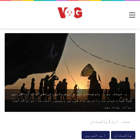
مینو
یہ فیصلہ صوبہ بلوچستان میں درپیش سکیورٹی خطرات کے تناظر میں
کیا گیا، جہاں سے زائرین عام طور پر زمینی راستے سے ایران کے لیے
روانہ ہوتے ہیں۔
صفحہ اول
/
پاکستان
پاکستان
اہم خبریں