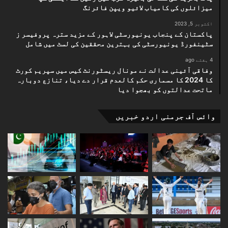
میزائلوں کی کامیاب لائیو ویپن فائرنگ
اکتوبر 5, 2023
پاکستان کے پنجاب یونیورسٹی لاہور کے مزید سترہ پروفیسر ز
سٹینفورڈ یونیورسٹی کی بہترین محققین کی لسٹ میں شامل
4 ہفتے ago
وفاقی آئینی عدالت نے مونال ریسٹورنٹ کیس میں سپریم کورٹ
کا 2024 کا مسماری حکم کالعدم قرار دے دیا، تنازع دوبارہ
ماتحت عدالتوں کو بھجوا دیا
وائس آف جرمنی اردو خبریں