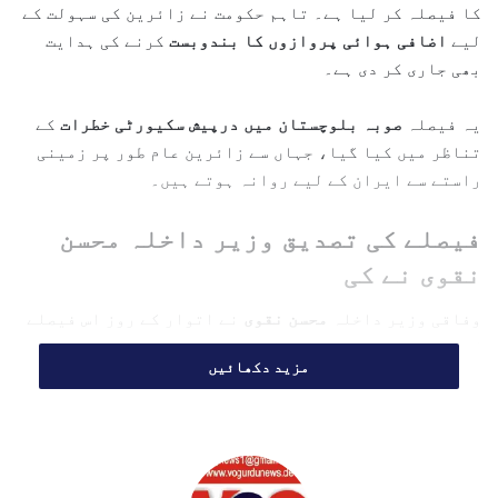
کا فیصلہ کر لیا ہے۔ تاہم حکومت نے زائرین کی سہولت کے
m
لیے
اضافی ہوائی پروازوں کا بندوبست
کرنے کی ہدایت
a
بھی جاری کر دی ہے۔
i
l
یہ فیصلہ
صوبہ بلوچستان میں درپیش سکیورٹی خطرات
کے
تناظر میں کیا گیا، جہاں سے زائرین عام طور پر زمینی
راستے سے ایران کے لیے روانہ ہوتے ہیں۔
فیصلے کی تصدیق وزیر داخلہ محسن
نقوی نے کی
وفاقی وزیر داخلہ
محسن نقوی
نے اتوار کے روز اس فیصلے
کی تصدیق کرتے ہوئے کہا کہ:
مزید دکھائیں