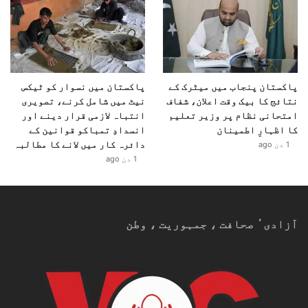
پاکستان پنجاب میں میٹرک کے
پاکستان میں نسوار کو ٹیکس
نتائج کا بیک وقت اعلان، شفاف
نیٹ میں شامل کرنے، تصویری
امتحانی نظام پر وزیر تعلیم
انتباہ لازمی قرار دینے اور
کا اظہارِ اطمینان
انسدادِ تمباکو قوانین کے
دائرہ کار میں لانے کا مطالبہ
1 دن ago
1 دن ago
آزادیٴ صحافت ، جمہوریت ، وطن