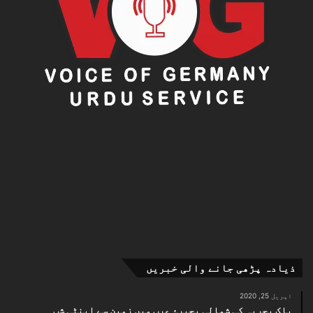
ذیادہ پڑھی جانے والی خبریں
اپریل 25, 2020
پاک بحریہ کی شمالی بحیرۂ عرب میں زمین سے اینٹی شپ