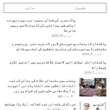
شامل تھے۔”
مقبول
حالیہ
ردعمل اور اپیلیں
پاک بحریہ کی شمالی بحیرۂ عرب میں زمین سے
اینٹی شپ میزائلوں کی کامیاب لائیو ویپن
کئی مذہبی تنظیموں، سماجی شخصیات اور زائرین کے
فائرنگ
اپریل 25, 2020
گروپس نے حکومت سے اپیل کی ہے کہ:
پاکستان کے پنجاب یونیورسٹی لاہور کے مزید سترہ پروفیسر ز
اس فیصلے پر نظرثانی کی جائے
سٹینفورڈ یونیورسٹی کی بہترین محققین کی لسٹ میں شامل
اکتوبر 5, 2023
کم آمدن والے زائرین کے لیے
سبسڈی پر ہوائی سفر
پاکستان انٹر نیشنل ائیر لائینز فلائٹ سروس میں اندھیر نگری
فراہم کیا جائے
چوپٹ راج
آئندہ کے لیے اس نوعیت کے فیصلے
پیشگی
کیے جائیں
جولائی 7, 2023
تاکہ عوام کو غیر یقینی صورتحال سے بچایا جا سکے
پنجاب میں بلدیاتی نظام کی بحالی کے لیے
اتحاد کا اجلاس، جلد انتخابات اور آئین سے
آگے کا راستہ
ہم آہنگ مقامی حکومتوں کے قیام پر زور
4 ہفتے ago
وفاقی حکومت کی جانب سے واضح کیا گیا ہے کہ یہ اقدام
وقتی اور
عارضی نوعیت
کا ہے، جس کا مقصد صرف
عوامی
خوراک کی قلت اور خود کفالت ۔ایک بڑا چیلنج
!!……پیر مشتاق رضوی
تحفظ اور امن و امان
کی صورت حال کو یقینی بنانا ہے۔