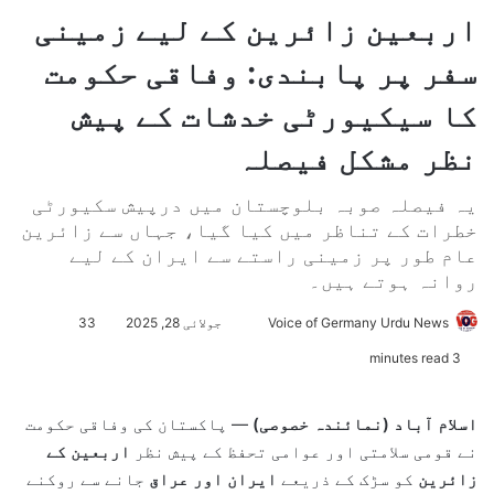
اربعین زائرین کے لیے زمینی
سفر پر پابندی: وفاقی حکومت
کا سیکیورٹی خدشات کے پیش
نظر مشکل فیصلہ
یہ فیصلہ صوبہ بلوچستان میں درپیش سکیورٹی
خطرات کے تناظر میں کیا گیا، جہاں سے زائرین
عام طور پر زمینی راستے سے ایران کے لیے
روانہ ہوتے ہیں۔
Voice of Germany Urdu News
S
جولائی 28, 2025
33
e
3 minutes read
n
d
اسلام آباد (نمائندہ خصوصی)
— پاکستان کی وفاقی حکومت
a
نے قومی سلامتی اور عوامی تحفظ کے پیش نظر
اربعین کے
n
زائرین
کو سڑک کے ذریعے
ایران اور عراق
جانے سے روکنے
e