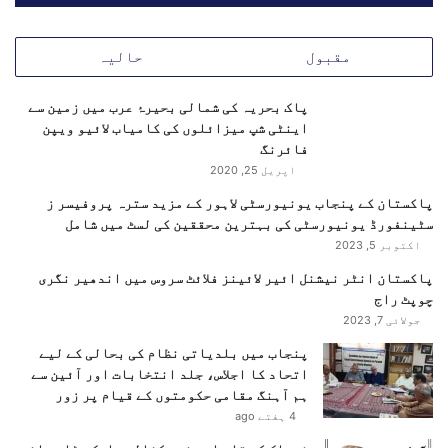
ع
ر
ا
ا
مقبول
حالیہ
ل
ن
م
س
ی
ا
پاک بحریہ کی شمالی بحیرۂ عرب میں زمین سے
س
ن
اینٹی شپ میزائلوں کی کامیاب لائیو ویپن
ط
ی
فائرنگ
ح
ح
اپریل 25, 2020
پ
ق
پاکستان کے پنجاب یونیورسٹی لاہور کے مزید سترہ پروفیسر ز
ر
و
سٹینفورڈ یونیورسٹی کی بہترین محققین کی لسٹ میں شامل
ج
ق
اکتوبر 5, 2023
و
ک
ا
ے
پاکستان انٹر نیشنل ائیر لائینز فلائٹ سروس میں اندھیر نگری
ب
ح
چوپٹ راج
د
ل
جولائی 7, 2023
ہ
ق
ٹ
پنجاب میں بلدیاتی نظام کی بحالی کے لیے
و
ھ
اتحاد کا اجلاس، جلد انتخابات اور آئین سے
ں
ہ
ہم آہنگ مقامی حکومتوں کے قیام پر زور
م
ر
4 ہفتے ago
ی
ا
ں