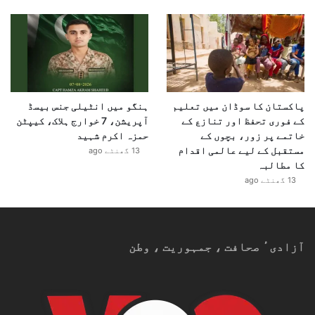
پاکستان کا سوڈان میں تعلیم
ہنگو میں انٹیلی جنس بیسڈ
کے فوری تحفظ اور تنازع کے
آپریشن، 7 خوارج ہلاک، کیپٹن
خاتمے پر زور، بچوں کے
حمزہ اکرم شہید
مستقبل کے لیے عالمی اقدام
13 گھنٹے ago
کا مطالبہ
13 گھنٹے ago
آزادیٴ صحافت ، جمہوریت ، وطن