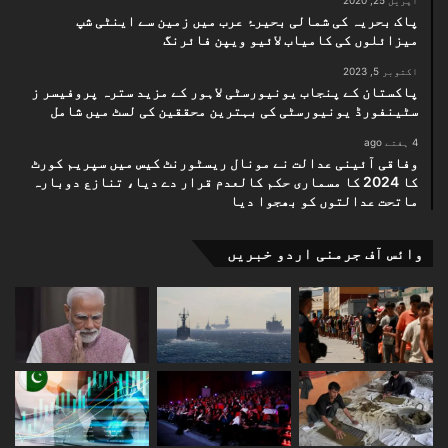
اپریل 25, 2020
پاک بحریہ کی شمالی بحیرۂ عرب میں زمین سے اینٹی شپ
میزائلوں کی کامیاب لائیو ویپن فائرنگ
اکتوبر 5, 2023
پاکستان کے پنجاب یونیورسٹی لاہور کے مزید سترہ پروفیسر ز
سٹینفورڈ یونیورسٹی کی بہترین محققین کی لسٹ میں شامل
4 ہفتے ago
وفاقی آئینی عدالت نے مونال ریسٹورنٹ کیس میں سپریم کورٹ
کا 2024 کا مسماری حکم کالعدم قرار دے دیا، تنازع دوبارہ
ماتحت عدالتوں کو بھجوا دیا
وائس آف جرمنی اردو خبریں