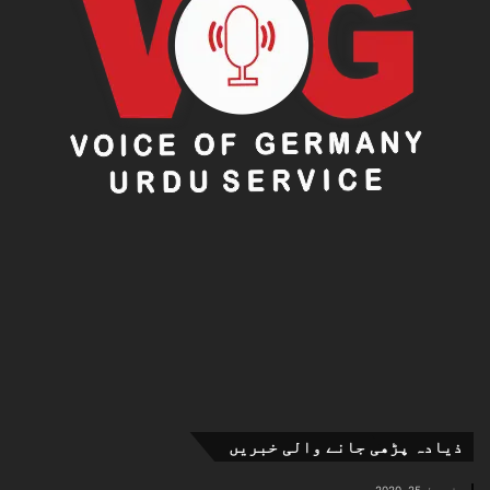
ذیادہ پڑھی جانے والی خبریں