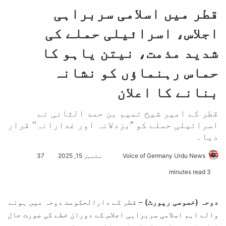
قطر میں اسلامی سربراہی
اجلاس، اسرائیلی حملے کی
شدید مذمت، نیتن یاہو کا
حماس رہنماؤں کو نشانہ
بنانے کا اعلان
قطر کے امیر شیخ تمیم بن حمد الثانی نے
اسرائیلی حملے کو ’’بزدلانہ اور غدارانہ‘‘ قرار
دیا۔
Voice of Germany Urdu News
S
ستمبر 15, 2025
37
e
3 minutes read
n
d
دوحہ (خصوصی رپورٹ)
– قطر کے دارالحکومت دوحہ میں ہونے
a
والے اہم اسلامی سربراہی اجلاس کے دوران خطے کی صورت حال
n