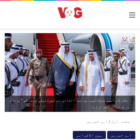
مینو
قطر کے امیر شیخ تمیم بن حمد الثانی نے اسرائیلی حملے کو ’’بزدلانہ
اور غدارانہ‘‘ قرار دیا۔
صفحہ اول
/
اہم خبریں
اہم خبریں
بین الاقوامی