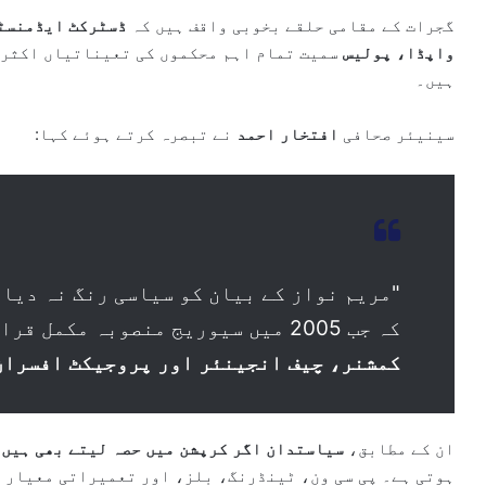
گجرات کے مقامی حلقے بخوبی واقف ہیں کہ
ڈسٹرکٹ ایڈمنسٹ
واپڈا، پولیس
سمیت تمام اہم محکموں کی تعیناتیاں اکثر
ہیں۔
سینیئر صحافی
افتخار احمد
نے تبصرہ کرتے ہوئے کہا:
"مریم نواز کے بیان کو سیاسی رنگ نہ دیا
کہ جب 2005 میں سیوریج منصوبہ مکمل قرار دیا گیا تو اُس وقت کے
کمشنر، چیف انجینئر اور پروجیکٹ افسران
ان کے مطابق،
سیاستدان اگر کرپشن میں حصہ لیتے بھی ہیں
ت
ہوتی ہے۔ پی سی ون، ٹینڈرنگ، بلز، اور تعمیراتی معیار 