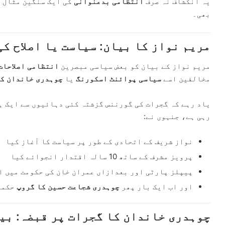
یہ انکشاف نہ صرف
انتظامی بدعنوانی
کی ایک سنگین مثال 
بھی۔
مریم نواز کا بیان: سیاست یا اصلاح ک
مریم نواز کے بیان کو بعض سیاسی مبصرین
انتظامی اصلاحات
مخالفین اسے
سیاسی پوائنٹ اسکورنگ
یا
چوہدری خاندان کے 
یاد رہے کہ گجرات کی گورننس گزشتہ کئی دہائیوں سے ایک ہ
رہی ہے، جنہوں نے:
نواز شریف کے اتحادی کے طور پر سیاست کا آغاز کیا
پرویز مشرف کے ساتھ 10 سالہ اقتدار انجوائے کیا
پیپلز پارٹی اور بعدازاں عمران خان کی حکومت میں ا
اور اب ایک بار پھر
چوہدری شجاعت حسین کا گروپ
حکمر
چوہدری خاندان کا گجرات پر قبضہ: بی