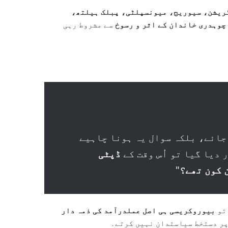
ریشن، سیوریج، میونسپلٹی، پبلک ہیلتھ،
چوہدری خاندان کے اثر و رسوخ
سے مشروط رہی
 جائے، بلکہ سوال یہ ہونا چاہیے
ڈپٹی
 کون تھے؟
"
و
بیوروکریسی ہی اصل عملدرآمد کی ذمہ دار
پر دستخط سیاستدان نہیں کرتے۔