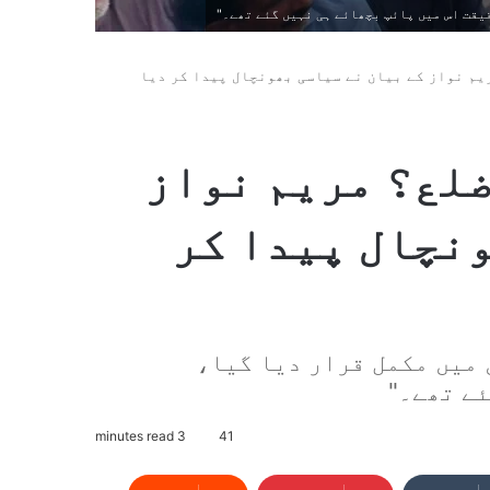
یم نواز کے بیان نے سیاسی بھونچال پیدا کر دیا
ضلع؟ مریم نواز
ونچال پیدا کر
وں میں مکمل قرار دیا گیا،
ے تھے۔"
3 minutes read
41