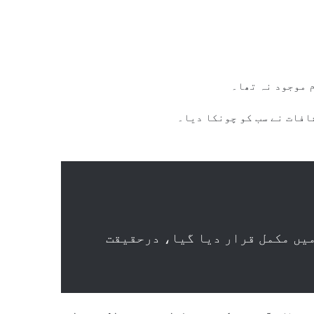
م موجود نہ تھا۔
افات نے سب کو چونکا دیا۔
ں میں مکمل قرار دیا گیا، درحقیقت