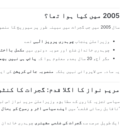
2005 میں کیا ہوا تھا؟
سال 2005 میں جب گجرات میں مبینہ طور پر سیوریج کا منصوبہ مکمل کیا گیا:
وزیراعلیٰ پنجاب
چوہدری پرویز الٰہی
تھے
چوہدری خاندان ضلع اور صوبہ دونوں میں
مکمل بااخت
مگر آج، 20 سال بعد، معلوم ہوا کہ
پائپ ہی نہیں بچھ
یہ سادہ سی لاپروائی نہیں بلکہ
منصوبہ جاتی کرپشن
کی ایک
مریم نواز کا اگلا قدم: گجرات کا کنٹ
سیاسی تجزیہ کاروں کے مطابق، وزیراعلیٰ مریم نواز اس ت
‘ناقابل رسائی قلعے’ میں
اپنے سیاسی اثر و رسوخ کو بحال 
ایک طویل عرصے سے
گجرات کی ضلعی مشینری
چوہدری خاندان کے