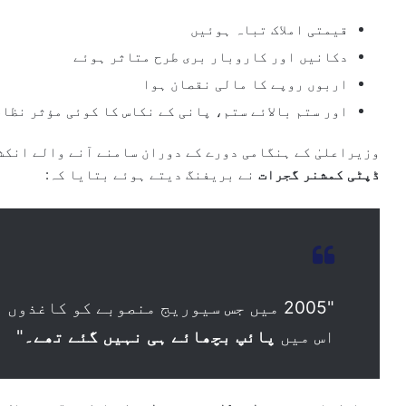
قیمتی املاک تباہ ہوئیں
دکانیں اور کاروبار بری طرح متاثر ہوئے
اربوں روپے کا مالی نقصان ہوا
اور ستم بالائے ستم، پانی کے نکاس کا کوئی مؤثر نظا
وزیراعلیٰ کے ہنگامی دورے کے دوران سامنے آنے والے انکش
ڈپٹی کمشنر گجرات
نے بریفنگ دیتے ہوئے بتایا کہ:
"2005 میں جس سیوریج منصوبے کو کاغذو
اس میں
پائپ بچھائے ہی نہیں گئے تھے۔
"