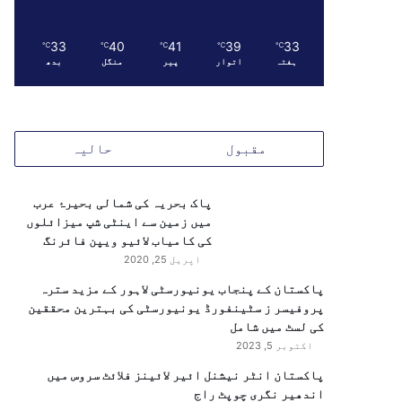
33
40
41
39
33
℃
℃
℃
℃
℃
ہفتہ
اتوار
پیر
منگل
بدھ
مقبول
حالیہ
پاک بحریہ کی شمالی بحیرۂ عرب
میں زمین سے اینٹی شپ میزائلوں
کی کامیاب لائیو ویپن فائرنگ
اپریل 25, 2020
پاکستان کے پنجاب یونیورسٹی لاہور کے مزید سترہ
پروفیسر ز سٹینفورڈ یونیورسٹی کی بہترین محققین
کی لسٹ میں شامل
اکتوبر 5, 2023
پاکستان انٹر نیشنل ائیر لائینز فلائٹ سروس میں
اندھیر نگری چوپٹ راج