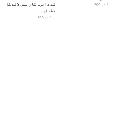
کے دائرہ کار میں لانے کا
1 دن ago
مطالبہ
1 دن ago