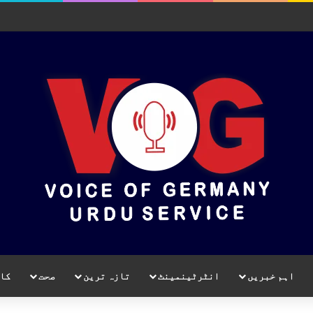
اہم خبریں
انٹرٹینمینٹ
تازہ ترین
صحت
کا