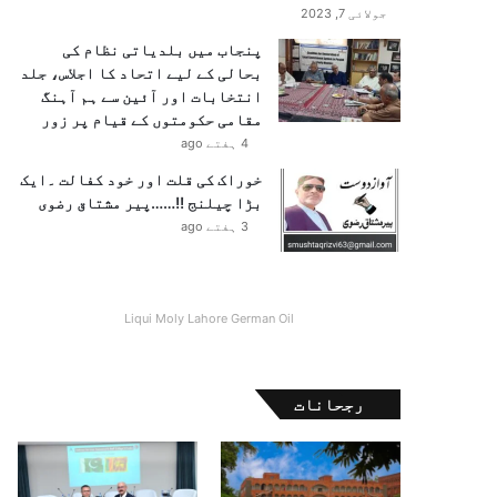
جولائی 7, 2023
پنجاب میں بلدیاتی نظام کی
بحالی کے لیے اتحاد کا اجلاس، جلد
انتخابات اور آئین سے ہم آہنگ
مقامی حکومتوں کے قیام پر زور
4 ہفتے ago
خوراک کی قلت اور خود کفالت ۔ایک
بڑا چیلنج !!……پیر مشتاق رضوی
3 ہفتے ago
Liqui Moly Lahore German Oil
رجحانات