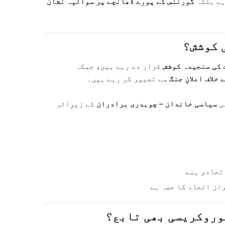
ہے بلکہ
گورننس کے پورے ڈھانچے پر سوالیہ نشان
ی کوشش؟
 کی سنجیدہ کوشش
قرار دے رہے ہیں، جبکہ
خلاف اعلانِ جنگ
سے تعبیر کر رہے ہیں۔
ی
سیاسی خاندان – چوہدری برادران
کے زیرِاثر
تحادی بنے
ان اتحاد کا حصہ ہے
وروکریسی بھی تابع؟