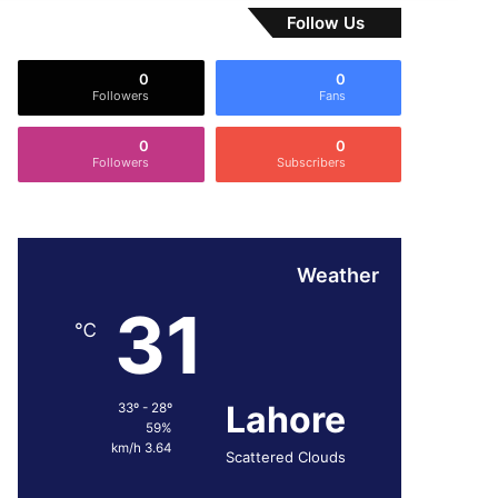
Follow Us
0
0
Followers
Fans
0
0
Followers
Subscribers
Weather
31
℃
Lahore
33º - 28º
59%
3.64 km/h
Scattered Clouds