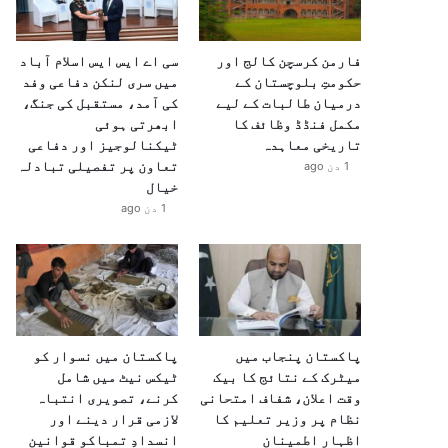
فارمن کرسچن کالج اور
سی اے ایس ایس اسلام آباد
حکومتِ بلوچستان کے
میں سری لنکن دفاعی وفد
درمیان طالبات کے لیے
کی آمد، مستقبل کی جنگ،
مکمل فنڈڈ وظائف کا
ابھرتی ہوئی
تاریخی معاہدہ
ٹیکنالوجیز اور دفاعی
تعاون پر تفصیلی تبادلہ
1 دن ago
خیال
1 دن ago
پاکستان پنجاب میں
پاکستان میں نسوار کو
میٹرک کے نتائج کا بیک
ٹیکس نیٹ میں شامل
وقت اعلان، شفاف امتحانی
کرنے، تصویری انتباہ
نظام پر وزیر تعلیم کا
لازمی قرار دینے اور
اظہارِ اطمینان
انسدادِ تمباکو قوانین