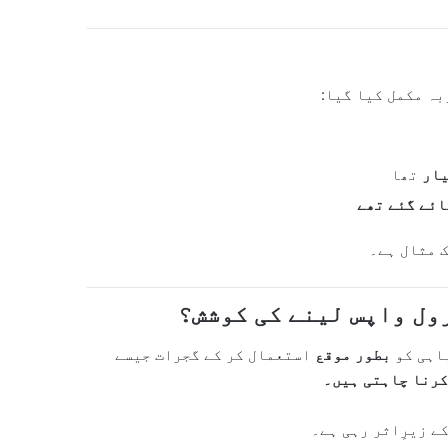
یار
تھا
ائے گئے تھے
 مثال ہے۔
رول واپس لینے کی کوشش؟
باہی کو
بطور موقع
استعمال کر کے گجرات جیسے
کرنا چاہتی ہیں۔
 زیرِاثر رہی ہے۔