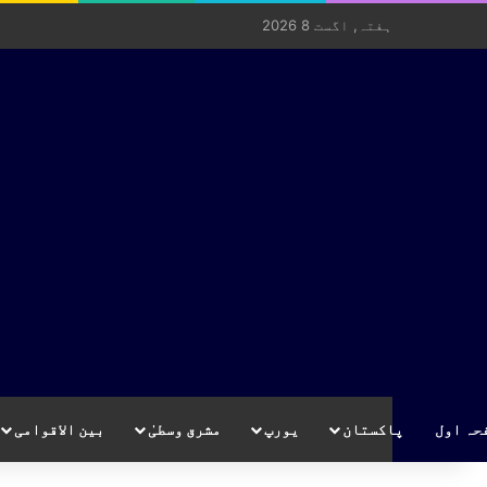
ہفتہ, اگست 8 2026
حہ اول
پاکستان
یورپ
مشرق وسطیٰ
بین الاقوامی