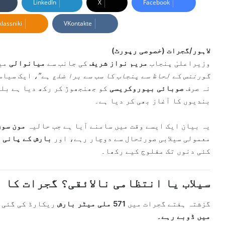
LinkedIn
X
Facebook
d
lassniki
VKontakte
a
n
e
لاہور/گجرات (خصوصی رپورٹ)
m
وزیراعلیٰ پنجاب
مریم نواز شریف
کی جانب سے
میانوالی
میں
a
گورننس کے لحاظ سے پنجاب کا سب سے برا ضلع ہے”
، ایک سیاس
i
نہ صرف
صوبائی بیوروکریسی
کو جھنجھوڑ کر رکھ دیا ہے بل
l
بندیوں کا آغاز بھی کر دیا ہے۔
یہ بیان ایک ایسے وقت میں سامنے آیا ہے جب حالیہ
مون سون
معمولی سیلابی صورتحال سے دوچار رہے، اور
بارش کے پانی 
کئی دنوں تک مفلوج کیے رکھا۔
سیلاب یا انتظامی نالائقی؟ گجرات کا 
گزشتہ ہفتے گجرات میں
571 ملی میٹر بارش
ریکارڈ کی گئی، 
میں ڈوبے رہے۔