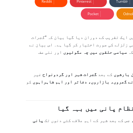
Reddit
Pinterest
Tumblr
Pocket
Odnok
 ایک تقریب کے دوران دیا گیا بیان کہ
"گجرات
ی زلزلے کی صورت اختیار کر گیا ہے۔ اس بیان نے
کہ
سیاسی حلقوں میں چہ مگوئیوں
اور نئی صف
 بارشوں
کے بعد
گجرات شہر اور گردونواح
غیر
نے گھروں، بازاروں، دفاتر اور اہم شاہراہوں
کو
نظام پانی میں بہہ گیا
جس کے بعد شہر کے اہم علاقے کئی دنوں تک
پانی