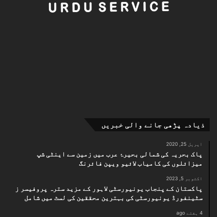
ذیادہ پڑھی جانے والی خبریں
اپریل 25, 2020
پاک بحریہ کی شمالی بحیرۂ عرب میں زمین سے اینٹی شپ
میزائلوں کی کامیاب لائیو ویپن فائرنگ
اکتوبر 5, 2023
پاکستان کے پنجاب یونیورسٹی لاہور کے مزید سترہ پروفیسر ز
سٹینفورڈ یونیورسٹی کی بہترین محققین کی لسٹ میں شامل
4 ہفتے ago