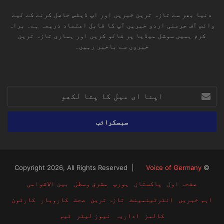
دنیا بھر سے تازہ ترین خبریں اور اپ ڈیٹس حاصل کرنے کے لیے
وائس آف جرمنی اردو خبریں آپ کا قابل اعتماد ذریعہ ہے۔ براہ
کرم ہمیں سوشل میڈیا پر فالو کریں اور ہماری تازہ ترین
خبروں سے باخبر رہیں۔
RSS
TikTok
Instagram
YouTube
LinkedIn
Facebook
X
اپنا
ای
میل
کا
پتا
لکھو
Voice of Germany
© Copyright 2026, All Rights Reserved |
صفحہ اول
پاکستان
یورپ
مشرق وسطیٰ
بین الاقوامی
اہم خبریں
انٹرٹینمینٹ
تازہ ترین
صحت
کاروبار
کارٹون
کالمز
اداریہ
نیوز لیٹر
ٹیم