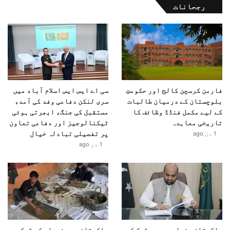
رجحانات
فارمن کرسچن کالج اور حکومتِ
سی اے ایس ایس اسلام آباد میں
بلوچستان کے درمیان طالبات
سری لنکن دفاعی وفد کی آمد،
کے لیے مکمل فنڈڈ وظائف کا
مستقبل کی جنگ، ابھرتی ہوئی
تاریخی معاہدہ
ٹیکنالوجیز اور دفاعی تعاون
پر تفصیلی تبادلہ خیال
1 دن ago
1 دن ago
پاکستان پنجاب میں میٹرک کے
پاکستان میں نسوار کو ٹیکس