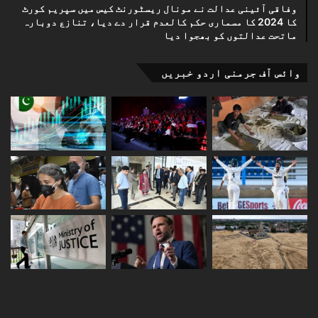
وفاقی آئینی عدالت نے مونال ریسٹورنٹ کیس میں سپریم کورٹ
کا 2024 کا مسماری حکم کالعدم قرار دے دیا، تنازع دوبارہ
ماتحت عدالتوں کو بھجوا دیا
وائس آف جرمنی اردو خبریں