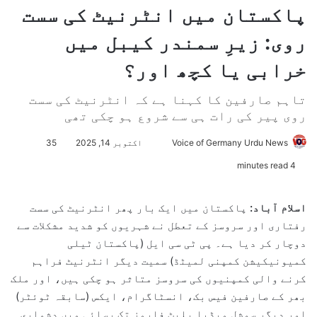
پاکستان میں انٹرنیٹ کی سست
روی: زیرِ سمندر کیبل میں
خرابی یا کچھ اور؟
تاہم صارفین کا کہنا ہے کہ انٹرنیٹ کی سست
روی پیر کی رات ہی سے شروع ہو چکی تھی
Voice of Germany Urdu News
S
اکتوبر 14, 2025
35
e
4 minutes read
n
d
اسلام آباد:
پاکستان میں ایک بار پھر انٹرنیٹ کی سست
a
رفتاری اور سروسز کے تعطل نے شہریوں کو شدید مشکلات سے
n
دوچار کر دیا ہے۔ پی ٹی سی ایل (پاکستان ٹیلی
e
کمیونیکیشن کمپنی لمیٹڈ) سمیت دیگر انٹرنیٹ فراہم
m
کرنے والی کمپنیوں کی سروسز متاثر ہو چکی ہیں، اور ملک
a
بھر کے صارفین فیس بک، انسٹاگرام، ایکس (سابقہ ٹوئٹر)
i
l
اور دیگر سوشل میڈیا پلیٹ فارمز تک رسائی میں دشواری