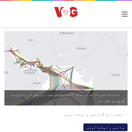
مینو
تاہم صارفین کا کہنا ہے کہ انٹرنیٹ کی سست روی پیر کی رات ہی سے
شروع ہو چکی تھی
صفحہ اول
/
سائنس و ٹیکنالوجی
سائنس و ٹیکنالوجی