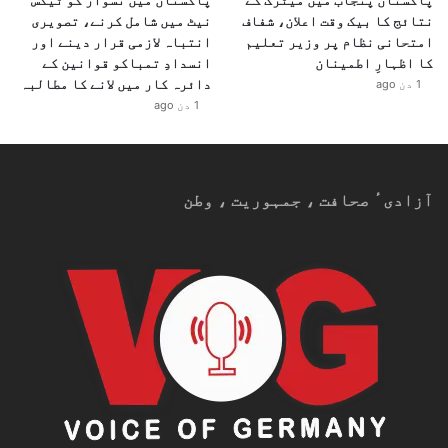
نتائج کا بیک وقت اعلان، شفاف
نیٹ میں شامل کرنے، تصویری
امتحانی نظام پر وزیر تعلیم
انتباہ لازمی قرار دینے اور
کا اظہارِ اطمینان
انسدادِ تمباکو قوانین کے
دائرہ کار میں لانے کا مطالبہ
1 دن ago
1 دن ago
آزادیٴ صحافت ، جمہوریت ، وطن