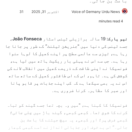
باعث بن جاتی۔"
Voice of Germany Urdu News
S
اکتوبر 31, 2025
31
e
4 minutes read
n
d
نیو یارک:
19 سالہ برازیلی ٹینس اسٹار
João Fonseca
،
a
جسے ٹینس کی دنیا میں "جنریشن ٹیلنٹ” کے طور پر جانا جا
n
رہا ہے، تیزی سے عالمی سطح پر اپنے کھیل کا لوہا منوا
e
رہا ہے۔ جب سے اس نے پہلی بار ریکیٹ ہاتھ میں لیا ہے،
m
فونسیکا نے اپنی طاقت کے ذریعے کھیل میں انقلاب لانے کی
a
کوشش کی ہے۔ تاہم، اس کے اس طاقتور کھیل کے ساتھ ساتھ
i
l
اس نے یہ بھی سیکھا ہے کہ کب اپنے جذبات پر قابو پانا
اور صبر کا مظاہرہ کرنا ضروری ہے۔
فونسیکا کا کہنا ہے، "میں وہ بچہ تھا جسے گیند کو تباہ
کرنے کا شوق تھا۔ کبھی کبھی، گیند باڑ میں چلی جاتی؛
کبھی فرش پر؛ اور کبھی، یہ میچ جیتنے کا باعث بن
جاتی۔” اس بے خوف اور جذباتی انداز نے اسے کبھی کبھار