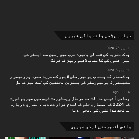
ذیادہ پڑھی جانے والی خبریں
اپریل 25, 2020
پاک بحریہ کی شمالی بحیرۂ عرب میں زمین سے اینٹی شپ
میزائلوں کی کامیاب لائیو ویپن فائرنگ
اکتوبر 5, 2023
پاکستان کے پنجاب یونیورسٹی لاہور کے مزید سترہ پروفیسر ز
سٹینفورڈ یونیورسٹی کی بہترین محققین کی لسٹ میں شامل
4 ہفتے ago
وفاقی آئینی عدالت نے مونال ریسٹورنٹ کیس میں سپریم کورٹ
کا 2024 کا مسماری حکم کالعدم قرار دے دیا، تنازع دوبارہ
ماتحت عدالتوں کو بھجوا دیا
وائس آف جرمنی اردو خبریں