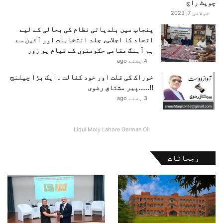
چوپٹ راج
جولائی 7, 2023
پنجاب میں بلدیاتی نظام کی بحالی کے لیے
اتحاد کا اجلاس، جلد انتخابات اور آئین سے
ہم آہنگ مقامی حکومتوں کے قیام پر زور
4 ہفتے ago
خوراک کی قلت اور خود کفالت ۔ایک بڑا چیلنج
!!……پیر مشتاق رضوی
3 ہفتے ago
Liqui Moly Lahore German Oil
رجحانات