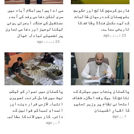
فارمن کرسچن کالج اور حکومتِ
سی اے ایس ایس اسلام آباد میں
بلوچستان کے درمیان طالبات
سری لنکن دفاعی وفد کی آمد،
کے لیے مکمل فنڈڈ وظائف کا
مستقبل کی جنگ، ابھرتی ہوئی
تاریخی معاہدہ
ٹیکنالوجیز اور دفاعی تعاون
پر تفصیلی تبادلہ خیال
23 گھنٹے ago
23 گھنٹے ago
پاکستان پنجاب میں میٹرک کے
پاکستان میں نسوار کو ٹیکس
نتائج کا بیک وقت اعلان، شفاف
نیٹ میں شامل کرنے، تصویری
امتحانی نظام پر وزیر تعلیم
انتباہ لازمی قرار دینے اور
کا اظہارِ اطمینان
انسدادِ تمباکو قوانین کے
دائرہ کار میں لانے کا مطالبہ
1 دن ago
1 دن ago