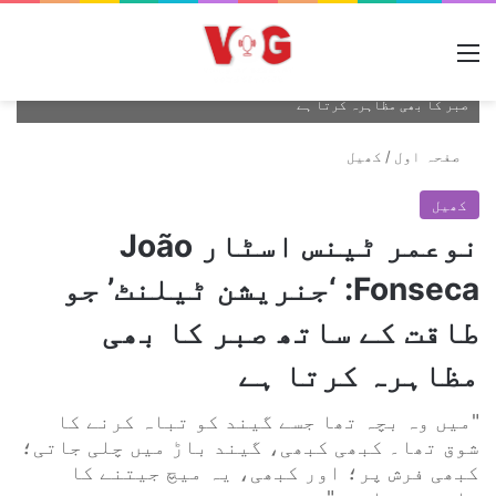
مینو
نوعمر ٹینس اسٹار João Fonseca 'جنریشن ٹیلنٹ' جو طاقت کے ساتھ
صبر کا بھی مظاہرہ کرتا ہے
صفحہ اول
/
کھیل
کھیل
نوعمر ٹینس اسٹار João
Fonseca: ‘جنریشن ٹیلنٹ’ جو
طاقت کے ساتھ صبر کا بھی
مظاہرہ کرتا ہے
"میں وہ بچہ تھا جسے گیند کو تباہ کرنے کا
شوق تھا۔ کبھی کبھی، گیند باڑ میں چلی جاتی؛
کبھی فرش پر؛ اور کبھی، یہ میچ جیتنے کا