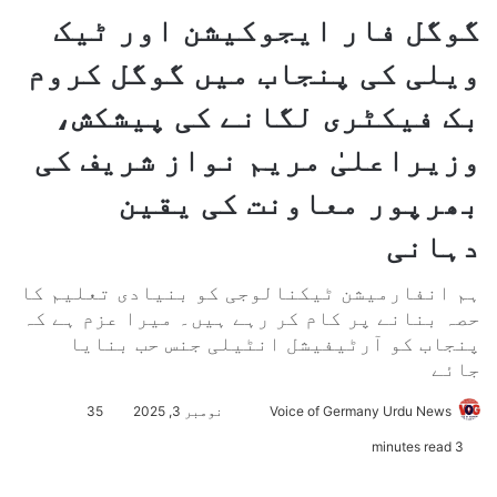
گوگل فار ایجوکیشن اور ٹیک
ویلی کی پنجاب میں گوگل کروم
بک فیکٹری لگانے کی پیشکش،
وزیراعلیٰ مریم نواز شریف کی
بھرپور معاونت کی یقین
دہانی
ہم انفارمیشن ٹیکنالوجی کو بنیادی تعلیم کا
حصہ بنانے پر کام کر رہے ہیں۔ میرا عزم ہے کہ
پنجاب کو آرٹیفیشل انٹیلی جنس حب بنایا
جائے
Voice of Germany Urdu News
S
نومبر 3, 2025
35
e
3 minutes read
n
d