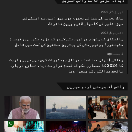
ذیادہ پڑھی جانے والی خبریں
اپریل 25, 2020
پاک بحریہ کی شمالی بحیرۂ عرب میں زمین سے اینٹی شپ
میزائلوں کی کامیاب لائیو ویپن فائرنگ
اکتوبر 5, 2023
پاکستان کے پنجاب یونیورسٹی لاہور کے مزید سترہ پروفیسر ز
سٹینفورڈ یونیورسٹی کی بہترین محققین کی لسٹ میں شامل
4 ہفتے ago
وفاقی آئینی عدالت نے مونال ریسٹورنٹ کیس میں سپریم کورٹ
کا 2024 کا مسماری حکم کالعدم قرار دے دیا، تنازع دوبارہ
ماتحت عدالتوں کو بھجوا دیا
وائس آف جرمنی اردو خبریں