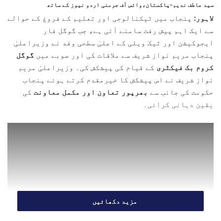
سید عاطف ندیم-پاکستان،وائس آف جرمنی اردو نیوز کے ساتھ
a
لاہور:
پنجاب میں ٹیکنالوجی اور تعلیم کے فروغ کے حوالے
n
سے ایک اہم پیش رفت سامنے آئی ہے، جب گوگل فار
e
ایجوکیشن اور ٹیک ویلی کے اعلیٰ سطحی وفد نے وزیراعلیٰ
m
پنجاب مریم نواز شریف سے ملاقات کی اور صوبے میں
گوگل
a
کروم بک فیکٹری
کے قیام کی پیشکش کی۔ وزیراعلیٰ مریم
i
نواز شریف نے اس پیشکش کا خیرمقدم کرتے ہوئے پنجاب
l
حکومت کی جانب سے
بھرپور تعاون اور مکمل معاونت
کی
یقین دہانی کرائی۔
مزید دکھائیں