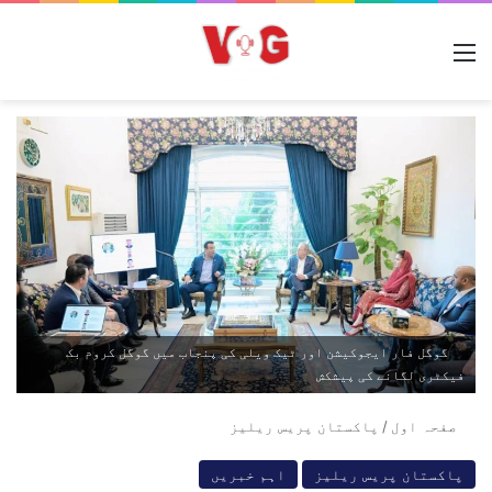
مینو
گوگل فار ایجوکیشن اور ٹیک ویلی کی پنجاب میں گوگل کروم بک
فیکٹری لگانے کی پیشکش
صفحہ اول
/
پاکستان پریس ریلیز
پاکستان پریس ریلیز
اہم خبریں