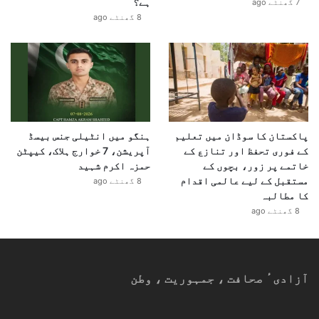
ہے؟
7 گھنٹے ago
8 گھنٹے ago
پاکستان کا سوڈان میں تعلیم
ہنگو میں انٹیلی جنس بیسڈ
کے فوری تحفظ اور تنازع کے
آپریشن، 7 خوارج ہلاک، کیپٹن
خاتمے پر زور، بچوں کے
حمزہ اکرم شہید
مستقبل کے لیے عالمی اقدام
8 گھنٹے ago
کا مطالبہ
8 گھنٹے ago
آزادیٴ صحافت ، جمہوریت ، وطن