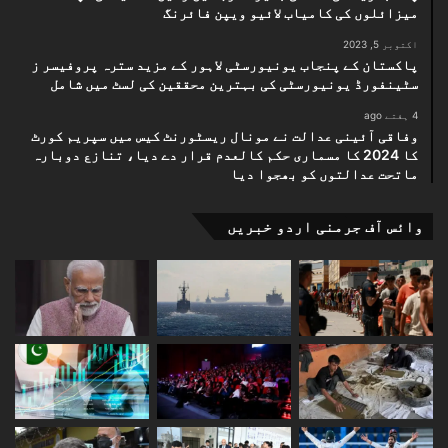
میزائلوں کی کامیاب لائیو ویپن فائرنگ
اکتوبر 5, 2023
پاکستان کے پنجاب یونیورسٹی لاہور کے مزید سترہ پروفیسر ز
سٹینفورڈ یونیورسٹی کی بہترین محققین کی لسٹ میں شامل
4 ہفتے ago
وفاقی آئینی عدالت نے مونال ریسٹورنٹ کیس میں سپریم کورٹ
کا 2024 کا مسماری حکم کالعدم قرار دے دیا، تنازع دوبارہ
ماتحت عدالتوں کو بھجوا دیا
وائس آف جرمنی اردو خبریں