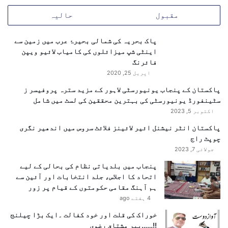
تجربات سے نہ صرف پنجاب کے اسکولوں کو فائدہ ہوگا بلکہ
مستقبل میں عالمی کانفرنسوں میں پاکستان کا کردار
مقبول
حالیہ
مزید اہم اور فعال ہوگا۔
پاک بحریہ کی شمالی بحیرۂ عرب میں زمین سے
اینٹی شپ میزائلوں کی کامیاب لائیو ویپن
پنجاب کے ماحولیاتی اقدامات کو عالمی سطح پر پذیرائی
فائرنگ
ملنا اس بات کا ثبوت ہے کہ صوبہ موسمیاتی تبدیلی کے
اپریل 25, 2020
خلاف جدوجہد میں نمایاں قدم اٹھا رہا ہے اور نوجوان نسل
پاکستان کے پنجاب یونیورسٹی لاہور کے مزید سترہ پروفیسر ز
کو مستقبل کا ماحولیاتی محافظ بنانے کے لیے سنجیدہ
سٹینفورڈ یونیورسٹی کی بہترین محققین کی لسٹ میں شامل
اور عملی اقدامات کر رہا ہے۔
اکتوبر 5, 2023
پاکستان انٹر نیشنل ائیر لائینز فلائٹ سروس میں اندھیر نگری
چوپٹ راج
جولائی 7, 2023
پنجاب میں بلدیاتی نظام کی بحالی کے لیے
اتحاد کا اجلاس، جلد انتخابات اور آئین سے
ہم آہنگ مقامی حکومتوں کے قیام پر زور
4 ہفتے ago
خوراک کی قلت اور خود کفالت ۔ایک بڑا چیلنج
!!……پیر مشتاق رضوی