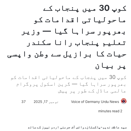
کوپ 30 میں پنجاب کے
ماحولیاتی اقدامات کو
بھرپور سراہا گیا — وزیر
تعلیم پنجاب رانا سکندر
حیات کا برازیل سے وطن واپسی
پر بیان
کوپ 30 میں پنجاب کے ماحولیاتی اقدامات کو
بھرپور سراہا گیا — گرین اسکول پروگرام
عالمی ماڈل کے طور پر پیش
Voice of Germany Urdu News
S
نومبر 17, 2025
37
e
2 minutes read
n
d
سید عاطف ندیم-پاکستان،وائس آف جرمنی اردو نیوز کے ساتھ
a