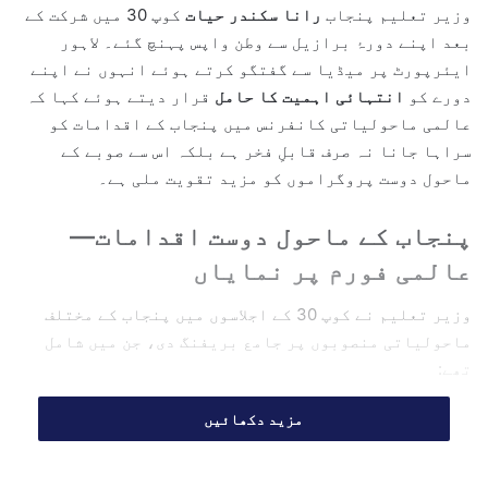
وزیر تعلیم پنجاب
رانا سکندر حیات
کوپ 30 میں شرکت کے
n
بعد اپنے دورۂ برازیل سے وطن واپس پہنچ گئے۔ لاہور
e
ایئرپورٹ پر میڈیا سے گفتگو کرتے ہوئے انہوں نے اپنے
m
دورے کو
انتہائی اہمیت کا حامل
قرار دیتے ہوئے کہا کہ
a
عالمی ماحولیاتی کانفرنس میں پنجاب کے اقدامات کو
i
سراہا جانا نہ صرف قابلِ فخر ہے بلکہ اس سے صوبے کے
l
ماحول دوست پروگراموں کو مزید تقویت ملی ہے۔
پنجاب کے ماحول دوست اقدامات—
عالمی فورم پر نمایاں
وزیر تعلیم نے کوپ 30 کے اجلاسوں میں پنجاب کے مختلف
ماحولیاتی منصوبوں پر جامع بریفنگ دی، جن میں شامل
تھے:
مزید دکھائیں
پنجاب کے سرکاری اسکولوں کو ماحول دوست (Green
Schools) بنانے کا منصوبہ
14 ہزار اسکولوں میں segregated waste bins
کی