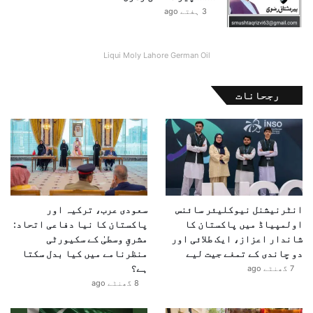
3 ہفتے ago
Liqui Moly Lahore German Oil
رجحانات
انٹرنیشنل نیوکلیئر سائنس
سعودی عرب، ترکیہ اور
اولمپیاڈ میں پاکستان کا
پاکستان کا نیا دفاعی اتحاد:
شاندار اعزاز، ایک طلائی اور
مشرقِ وسطیٰ کے سکیورٹی
دو چاندی کے تمغے جیت لیے
منظرنامے میں کیا بدل سکتا
ہے؟
7 گھنٹے ago
8 گھنٹے ago