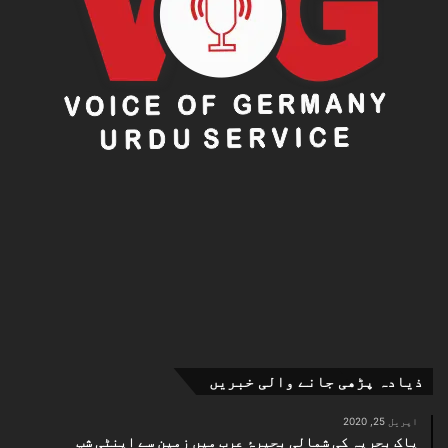
ذیادہ پڑھی جانے والی خبریں
اپریل 25, 2020
پاک بحریہ کی شمالی بحیرۂ عرب میں زمین سے اینٹی شپ