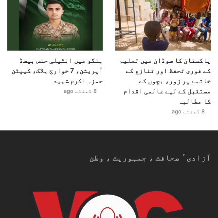
پاکستان کا سوڈان میں تعلیم
ہنگو میں انٹیلی جنس بیسڈ
کے فوری تحفظ اور تنازع کے
آپریشن، 7 خوارج ہلاک، کیپٹن
خاتمے پر زور، بچوں کے
حمزہ اکرم شہید
مستقبل کے لیے عالمی اقدام
8 گھنٹے ago
کا مطالبہ
8 گھنٹے ago
آزادیٴ صحافت ، جمہوریت ، وطن