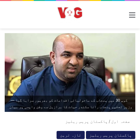
مینو
کوپ 30 میں پنجاب کے ماحولیاتی اقدامات کو بھرپور سراہا گیا —
وزیر تعلیم پنجاب رانا سکندر حیات کا برازیل سے وطن واپسی پر بیان
صفحہ اول
/
پاکستان پریس ریلیز
پاکستان پریس ریلیز
تازہ ترین