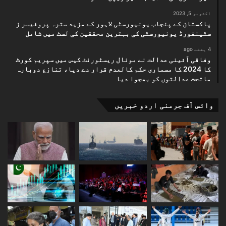
اکتوبر 5, 2023
پاکستان کے پنجاب یونیورسٹی لاہور کے مزید سترہ پروفیسر ز
سٹینفورڈ یونیورسٹی کی بہترین محققین کی لسٹ میں شامل
4 ہفتے ago
وفاقی آئینی عدالت نے مونال ریسٹورنٹ کیس میں سپریم کورٹ
کا 2024 کا مسماری حکم کالعدم قرار دے دیا، تنازع دوبارہ
ماتحت عدالتوں کو بھجوا دیا
وائس آف جرمنی اردو خبریں