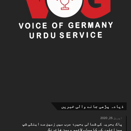
ذیادہ پڑھی جانے والی خبریں
اپریل 25, 2020
پاک بحریہ کی شمالی بحیرۂ عرب میں زمین سے اینٹی شپ
میزائلوں کی کامیاب لائیو ویپن فائرنگ