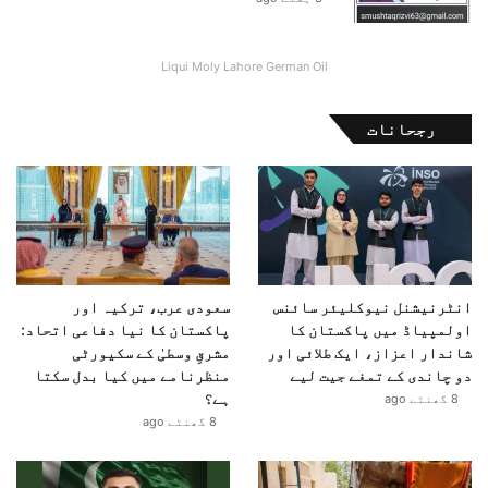
ا
ظ
ہ
Liqui Moly Lahore German Oil
ا
ر
رجحانات
انٹرنیشنل نیوکلیئر سائنس
سعودی عرب، ترکیہ اور
اولمپیاڈ میں پاکستان کا
پاکستان کا نیا دفاعی اتحاد:
شاندار اعزاز، ایک طلائی اور
مشرقِ وسطیٰ کے سکیورٹی
دو چاندی کے تمغے جیت لیے
منظرنامے میں کیا بدل سکتا
ہے؟
8 گھنٹے ago
8 گھنٹے ago