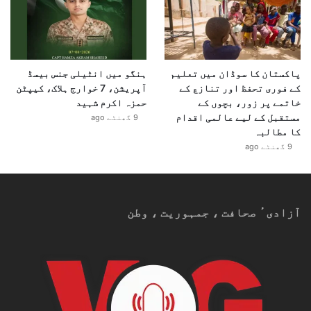
پاکستان کا سوڈان میں تعلیم
ہنگو میں انٹیلی جنس بیسڈ
کے فوری تحفظ اور تنازع کے
آپریشن، 7 خوارج ہلاک، کیپٹن
خاتمے پر زور، بچوں کے
حمزہ اکرم شہید
مستقبل کے لیے عالمی اقدام
9 گھنٹے ago
کا مطالبہ
9 گھنٹے ago
آزادیٴ صحافت ، جمہوریت ، وطن