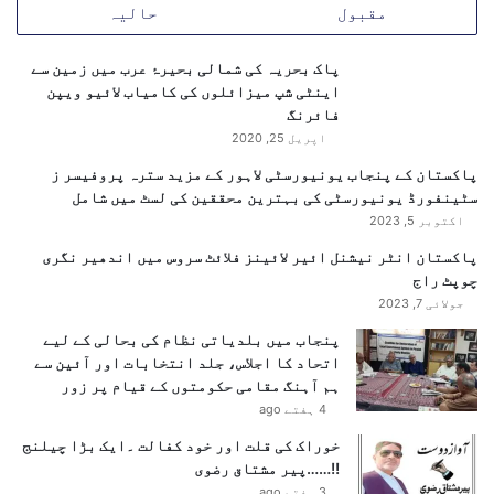
مقبول
حالیہ
کی علامت ہے کہ ملک فلسطین کے مظلوم عوام کو کبھی تنہا
ن
م
ا
ل
نہیں چھوڑے گا۔ موجودہ صورتحال میں پاکستان کی جانب
ق
ا
پاک بحریہ کی شمالی بحیرۂ عرب میں زمین سے
سے بھیجی جانے والی امداد نہ صرف انسانی ہمدردی کا
ص
ق
اینٹی شپ میزائلوں کی کامیاب لائیو ویپن
تقاضا پورا کرتی ہے بلکہ اس سے عالمی برادری کو بھی
ا
ا
فائرنگ
ایک واضح پیغام جاتا ہے کہ ظلم کے خلاف آواز اٹھانے اور
ن
ت
اپریل 25, 2020
مظلوموں کی مدد کرنے میں پاکستان ہمیشہ آگے رہے گا۔
ت
پاکستان کے پنجاب یونیورسٹی لاہور کے مزید سترہ پروفیسر ز
ظ
سٹینفورڈ یونیورسٹی کی بہترین محققین کی لسٹ میں شامل
ا
اکتوبر 5, 2023
م
ا
پاکستان انٹر نیشنل ائیر لائینز فلائٹ سروس میں اندھیر نگری
ت
چوپٹ راج
پ
جولائی 7, 2023
ر
پنجاب میں بلدیاتی نظام کی بحالی کے لیے
ت
اتحاد کا اجلاس، جلد انتخابات اور آئین سے
ش
ہم آہنگ مقامی حکومتوں کے قیام پر زور
و
ی
4 ہفتے ago
ش
خوراک کی قلت اور خود کفالت ۔ایک بڑا چیلنج
ک
!!……پیر مشتاق رضوی
ا
3 ہفتے ago