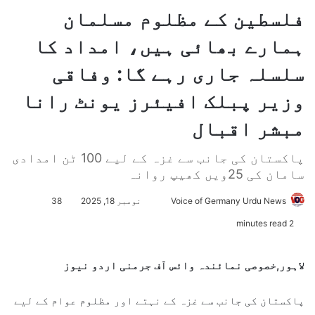
فلسطین کے مظلوم مسلمان
ہمارے بھائی ہیں، امداد کا
سلسلہ جاری رہے گا: وفاقی
وزیر پبلک افیئرز یونٹ رانا
مبشر اقبال
پاکستان کی جانب سے غزہ کے لیے 100 ٹن امدادی
سامان کی 25ویں کھیپ روانہ
Voice of Germany Urdu News
S
نومبر 18, 2025
38
e
2 minutes read
n
d
لاہور,خصوصی نمائندہ وائس آف جرمنی اردو نیوز
a
n
پاکستان کی جانب سے غزہ کے نہتے اور مظلوم عوام کے لیے
e