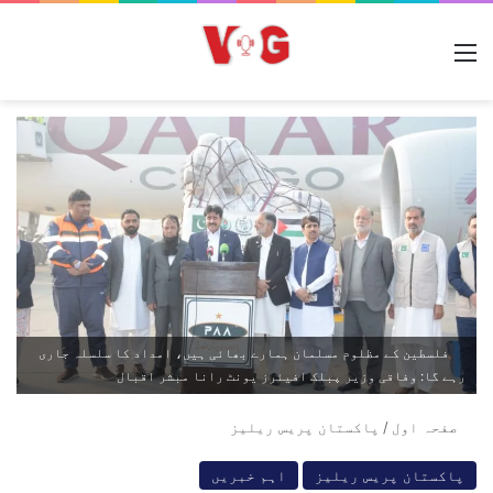
مینو
فلسطین کے مظلوم مسلمان ہمارے بھائی ہیں، امداد کا سلسلہ جاری
رہے گا: وفاقی وزیر پبلک افیئرز یونٹ رانا مبشر اقبال
صفحہ اول
/
پاکستان پریس ریلیز
پاکستان پریس ریلیز
اہم خبریں