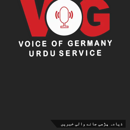
ذیادہ پڑھی جانے والی خبریں