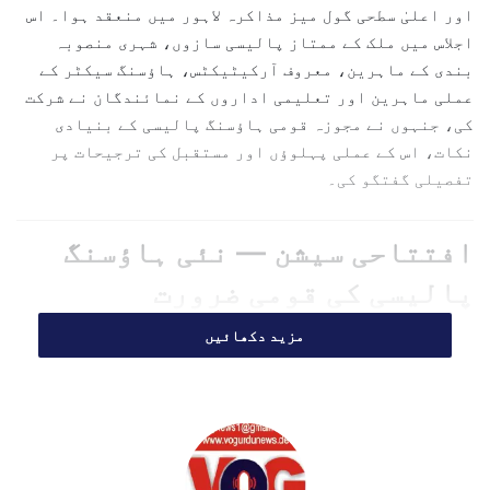
اور اعلیٰ سطحی گول میز مذاکرہ لاہور میں منعقد ہوا۔ اس
a
اجلاس میں ملک کے ممتاز پالیسی سازوں، شہری منصوبہ
i
l
بندی کے ماہرین، معروف آرکیٹیکٹس، ہاؤسنگ سیکٹر کے
عملی ماہرین اور تعلیمی اداروں کے نمائندگان نے شرکت
کی، جنہوں نے مجوزہ قومی ہاؤسنگ پالیسی کے بنیادی
نکات، اس کے عملی پہلوؤں اور مستقبل کی ترجیحات پر
تفصیلی گفتگو کی۔
افتتاحی سیشن — نئی ہاؤسنگ
پالیسی کی قومی ضرورت
مزید دکھائیں
گول میز مذاکرے کا آغاز ڈین NIPP
ڈاکٹر نوید الٰہی
کی
خیر مقدمی گفتگو سے ہوا۔ انہوں نے کہا کہ پاکستان اس
وقت تیزی سے بڑھتی شہری آبادی، بدلتے معاشی و سماجی خد
و خال اور پائیدار ترقی کے اہداف کے تناظر میں ایک نئی
اور جامع ہاؤسنگ پالیسی کا شدت سے متقاضی ہے۔ انہوں نے
زور دیا کہ: