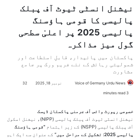
نیشنل انسٹی ٹیوٹ آف پبلک
پالیسی کا قومی ہاؤسنگ
پالیسی 2025 پر اعلیٰ سطحی
گول میز مذاکرہ
پاکستان میں پائیدار، قابلِ استطاعت اور
شمولیتی رہائش کے نئے فریم ورک پر جامع
مشاورت
Voice of Germany Urdu News
S
نومبر 18, 2025
32
e
3 minutes read
n
d
خصوصی رپورٹ وائس آف جرمنی پاکستان ڈیسک
a
نیشنل انسٹی ٹیوٹ آف پبلک پالیسی (NIPP)، نیشنل اسکول
n
آف پبلک پالیسی (NSPP) کے زیر اہتمام
"قومی ہاؤسنگ
e
پالیسی 2025: تشکیل کے مراحل میں”
کے عنوان سے ایک اہم
m