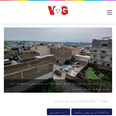
مینو
پاکستان میں پائیدار، قابلِ استطاعت اور شمولیتی رہائش کے نئے
فریم ورک پر جامع مشاورت
صفحہ اول
/
پاکستان پریس ریلیز
پاکستان پریس ریلیز
اہم خبریں