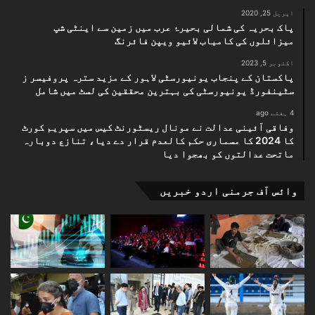
اپریل 25, 2020
پاک بحریہ کی شمالی بحیرۂ عرب میں زمین سے اینٹی شپ
میزائلوں کی کامیاب لائیو ویپن فائرنگ
اکتوبر 5, 2023
پاکستان کے پنجاب یونیورسٹی لاہور کے مزید سترہ پروفیسر ز
سٹینفورڈ یونیورسٹی کی بہترین محققین کی لسٹ میں شامل
4 ہفتے ago
وفاقی آئینی عدالت نے مونال ریسٹورنٹ کیس میں سپریم کورٹ
کا 2024 کا مسماری حکم کالعدم قرار دے دیا، تنازع دوبارہ
ماتحت عدالتوں کو بھجوا دیا
وائس آف جرمنی اردو خبریں