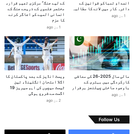
انسدادِ تمباکو قوانین کے
کے لیے جنگ” مرکزی تھیم قرار،
و
ی
دائرہ کار میں لانے کا مطالبہ
مختصر فلموں کے ذریعے جنگ کے
ی
ل
انسانی المیے کو اجاگر کرنے
1 دن ago
ش
ک
کا عزم
،
ا
1 دن ago
“
س
ر
م
و
ج
س
ھ
ک
و
ے
ت
ح
ہ
ق
م
مالی سال 2025-26 کی معاشی
ویسٹ انڈیز کے بعد پاکستان کا
م
ع
کارکردگی میں بہتری کے
اگلا امتحان انگلینڈ، تین
ی
ا
باوجود ساختی چیلنجز برقرار
ٹیسٹ میچوں کی اہم سیریز 19
ں
ہ
اگست سے شروع ہوگی
1 دن ago
ج
د
2 دن ago
ھ
ہ
ک
م
ا
ن
Follow Us
ؤ
ظ
”
و