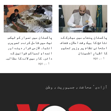
پاکستان پنجاب میں میٹرک کے
پاکستان میں نسوار کو ٹیکس
نتائج کا بیک وقت اعلان، شفاف
نیٹ میں شامل کرنے، تصویری
امتحانی نظام پر وزیر تعلیم
انتباہ لازمی قرار دینے اور
کا اظہارِ اطمینان
انسدادِ تمباکو قوانین کے
دائرہ کار میں لانے کا مطالبہ
1 دن ago
1 دن ago
آزادیٴ صحافت ، جمہوریت ، وطن