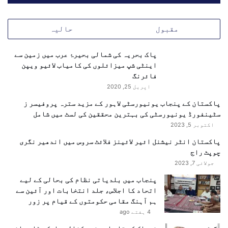
ر
د
غ
ت
ا
مقبول
حالیہ
ا
ئ
خ
ب
ت
پاک بحریہ کی شمالی بحیرۂ عرب میں زمین سے
؛
ی
اینٹی شپ میزائلوں کی کامیاب لائیو ویپن
غ
ا
فائرنگ
ر
ر
ی
اپریل 25, 2020
ک
ب
پاکستان کے پنجاب یونیورسٹی لاہور کے مزید سترہ پروفیسر ز
ر
م
سٹینفورڈ یونیورسٹی کی بہترین محققین کی لسٹ میں شامل
گ
م
اکتوبر 5, 2023
ئ
ا
ے
ل
پاکستان انٹر نیشنل ائیر لائینز فلائٹ سروس میں اندھیر نگری
ک
چوپٹ راج
ک
جولائی 7, 2023
ے
پنجاب میں بلدیاتی نظام کی بحالی کے لیے
ل
اتحاد کا اجلاس، جلد انتخابات اور آئین سے
ی
ہم آہنگ مقامی حکومتوں کے قیام پر زور
ے
4 ہفتے ago
م
ا