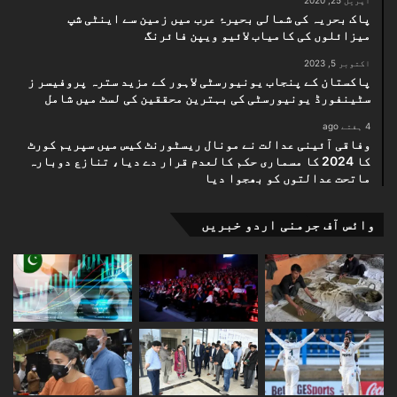
اپریل 25, 2020
پاک بحریہ کی شمالی بحیرۂ عرب میں زمین سے اینٹی شپ
میزائلوں کی کامیاب لائیو ویپن فائرنگ
اکتوبر 5, 2023
پاکستان کے پنجاب یونیورسٹی لاہور کے مزید سترہ پروفیسر ز
سٹینفورڈ یونیورسٹی کی بہترین محققین کی لسٹ میں شامل
4 ہفتے ago
وفاقی آئینی عدالت نے مونال ریسٹورنٹ کیس میں سپریم کورٹ
کا 2024 کا مسماری حکم کالعدم قرار دے دیا، تنازع دوبارہ
ماتحت عدالتوں کو بھجوا دیا
وائس آف جرمنی اردو خبریں