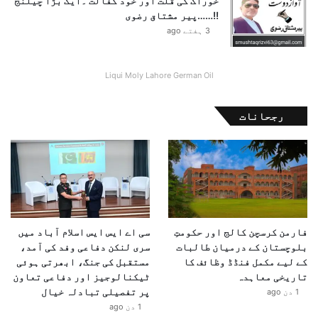
خوراک کی قلت اور خود کفالت ۔ایک بڑا چیلنج
ل
!!……پیر مشتاق رضوی
ی
3 ہفتے ago
ا
ت
پ
Liqui Moly Lahore German Oil
ر
ز
رجحانات
و
ر
فارمن کرسچن کالج اور حکومتِ
سی اے ایس ایس اسلام آباد میں
بلوچستان کے درمیان طالبات
سری لنکن دفاعی وفد کی آمد،
کے لیے مکمل فنڈڈ وظائف کا
مستقبل کی جنگ، ابھرتی ہوئی
تاریخی معاہدہ
ٹیکنالوجیز اور دفاعی تعاون
پر تفصیلی تبادلہ خیال
1 دن ago
1 دن ago