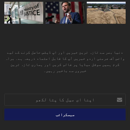
دنیا بھر سے تازہ ترین خبریں اور اپ ڈیٹس حاصل کرنے کے لیے
وائس آف جرمنی اردو خبریں آپ کا قابل اعتماد ذریعہ ہے۔ براہ
کرم ہمیں سوشل میڈیا پر فالو کریں اور ہماری تازہ ترین
خبروں سے باخبر رہیں۔
RSS
TikTok
Instagram
YouTube
LinkedIn
Facebook
X
اپنا
ای
میل
کا
پتا
لکھو