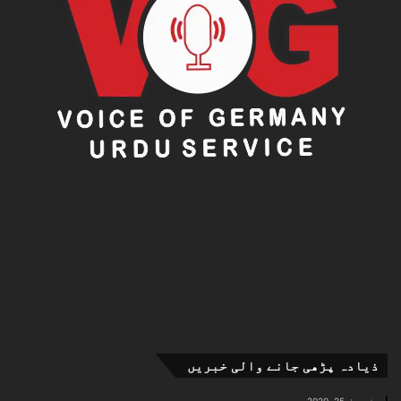
ذیادہ پڑھی جانے والی خبریں