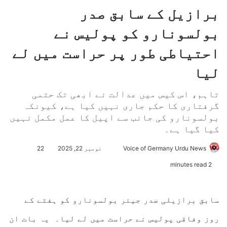
برازیل کے سابق صدر
بولسونارو کو پولیس نے
احتیاطی طور پر حراست میں لے
لیا
تاہم، اس کیس میں عدالت نے ابھی تک حتمی
گرفتاری کا حکم جاری نہیں کیا ہے، کیونکہ
بولسونارو کی جانب سے اپیل کا عمل مکمل نہیں
کیا گیا ہے۔
Voice of Germany Urdu News
S
نومبر 22, 2025
22
e
2 minutes read
n
d
a
سابق برازیلی صدر جیئر
بولسونارو کو ہفتے کے
n
روز وفاقی پولیس نے حراست میں لے لیا۔
یہ بات ان
e