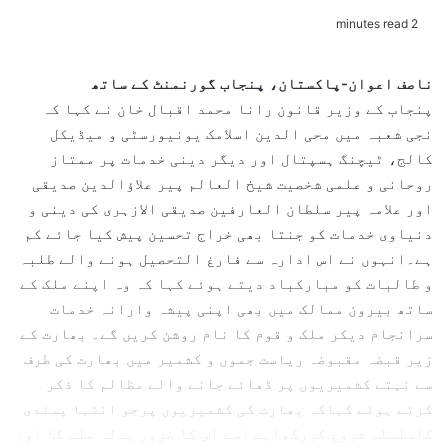
e
2 minutes read
n
d
ناصف اعوان-پاکستان، پنجاب گورنمنٹ کے ساتھ
a
پنجاب کے وزیر قانون رانا محمد اقبال خان نے کہا کہ
n
نجی شعبہ میں محی الدین اسلامک یونیورسٹی و میڈیکل
e
کالج، ٹیچنگ ہسپتال اور دیگر دینی خدمات پر ممتاز
m
روحانی و علمی شخصیت شیخ العالم پیر علاؤالدین صدیقی
a
اور علامہ پیر سلطان العارفین صدیقی الازہری کی دینی و
i
l
دنیاوی خدمات کو جنتا بھی خراج تحسین پیش کیا جائے کم
ہے۔انہوں نے اس ادارہ سے فارغ التحصیل ہونے والے طلبہ
و طالبات کو مبارکباد دیتے ہوئے کہا کہ وہ اپنے ملک کے
ساتھ بیرون ممالک میں بھی اپنی پیشہ وارانہ خدمات
سرانجام دیکر ملک و قوم کا نام روشن کریں گے۔ بھارت کے
زیر قبضہ مقبوضہ ریاست جموں و کشمیر میں بھارت کی طرف
سے نہتے کشمیریوں پر ڈھائے جانے والے مظالم کا ذکر
کرتے ہوئے کہاکہ بھارت کی کشمیریوں پرجو انتہا پسندی
کاسلسلہ شروع کررکھاہے اسے اس کا ضرور بدلہ ملے گا اور