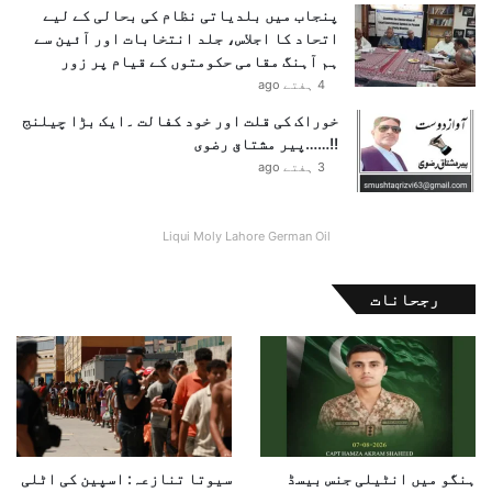
پنجاب میں بلدیاتی نظام کی بحالی کے لیے
2
اتحاد کا اجلاس، جلد انتخابات اور آئین سے
6
ہم آہنگ مقامی حکومتوں کے قیام پر زور
ک
4 ہفتے ago
ا
ا
خوراک کی قلت اور خود کفالت ۔ایک بڑا چیلنج
ف
!!……پیر مشتاق رضوی
ت
3 ہفتے ago
ت
ا
ح
Liqui Moly Lahore German Oil
ک
ر
د
رجحانات
ی
ا
،
ن
و
ج
و
ا
ہنگو میں انٹیلی جنس بیسڈ
سیوتا تنازعہ: اسپین کی اٹلی