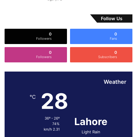
و
ن
ی
Follow Us
و
ر
0
0
س
Followers
Fans
ٹ
ی
0
0
ف
Followers
Subscribers
ی
ص
ل
آ
Weather
ب
28
ا
℃
د
م
ی
Lahore
ں
36º - 26º
74%
ا
2.31 km/h
س
Light Rain