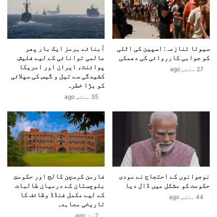
ٹ
م
ر
ح
م
م
ی
د
ں
ا
سیوتا تنازعہ: اسپین کی اٹلی
آبنائے ہرمز ایک بار پھر
ا
کو جوابی کارروائی کی دھمکی
عالمی توانائی کے لیے فلیش
ح
پوائنٹ، ایران اور امریکا
ن
م
27 منٹس ago
کشیدگی سے تیل و گیس کی سپلائی
ڈ
د
کو بڑا خطرہ
س
خ
35 منٹس ago
ا
ا
ے
ں
آ
ن
ئ
ے
ی
س
و
پ
ی
ی
ک
ر
نوجوانوں کے احتجاج نے مودی
فارمن کرسچن کالج اور حکومتِ
2
ی
حکومت کو مشکل میں ڈال دیا
بلوچستان کے درمیان طالبات
0
ئ
کے لیے مکمل فنڈڈ وظائف کا
44 منٹس ago
2
ر
تاریخی معاہدہ
6
ی
2 دن ago