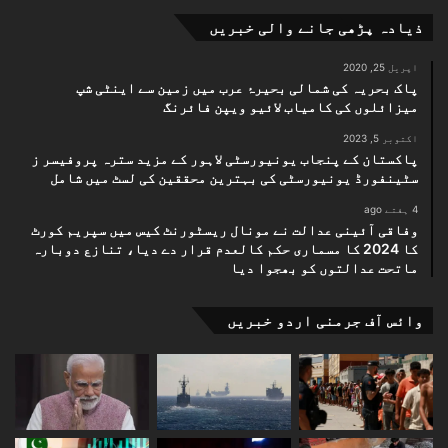
ذیادہ پڑھی جانے والی خبریں
اپریل 25, 2020
پاک بحریہ کی شمالی بحیرۂ عرب میں زمین سے اینٹی شپ
میزائلوں کی کامیاب لائیو ویپن فائرنگ
اکتوبر 5, 2023
پاکستان کے پنجاب یونیورسٹی لاہور کے مزید سترہ پروفیسر ز
سٹینفورڈ یونیورسٹی کی بہترین محققین کی لسٹ میں شامل
4 ہفتے ago
وفاقی آئینی عدالت نے مونال ریسٹورنٹ کیس میں سپریم کورٹ
کا 2024 کا مسماری حکم کالعدم قرار دے دیا، تنازع دوبارہ
ماتحت عدالتوں کو بھجوا دیا
وائس آف جرمنی اردو خبریں