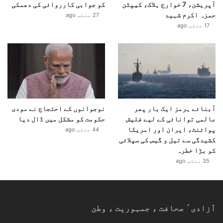
ن
آپریشن، 7 خوارج ہلاک، کیپٹن
کو جوابی کارروائی کی دھمکی
و
حمزہ اکرم شہید
27 منٹس ago
ں
17 منٹس ago
ک
و
آ
گ
ے
ب
ڑ
آبنائے ہرمز ایک بار پھر
نوجوانوں کے احتجاج نے مودی
ھ
عالمی توانائی کے لیے فلیش
حکومت کو مشکل میں ڈال دیا
ن
پوائنٹ، ایران اور امریکا
ے
44 منٹس ago
کشیدگی سے تیل و گیس کی سپلائی
ک
کو بڑا خطرہ
ا
پ
35 منٹس ago
ی
غ
ا
م
آزادیٴ صحافت ، جمہوریت ، وطن