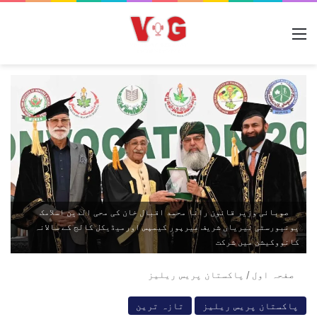
مینو
صوبائی وزیر قانون رانا محمد اقبال خان کی محی الدین اسلامک
یونیورسٹی نیریاں شریف میرپور کیمپس اورمیڈیکل کالج کے سالانہ
کانووکیشن میں شرکت
صفحہ اول
/
پاکستان پریس ریلیز
پاکستان پریس ریلیز
تازہ ترین