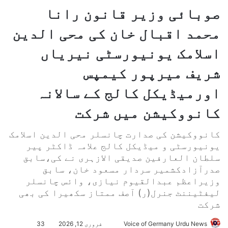
صوبائی وزیر قانون رانا
محمد اقبال خان کی محی الدین
اسلامک یونیورسٹی نیریاں
شریف میرپور کیمپس
اورمیڈیکل کالج کے سالانہ
کانووکیشن میں شرکت
کانووکیشن کی صدارت چانسلر محی الدین اسلامک
یونیورسٹی و میڈیکل کالج علامہ ڈاکٹر پیر
سلطان العارفین صدیقی الازہری نے کی،سابق
صدرآزادکشمیر سردار مسعود خان، سابق
وزیراعظم عبدالقیوم نیازی، وائس چانسلر
لیفٹیننٹ جنرل(ر) آصف ممتاز سکھیرا کی بھی
شرکت
Voice of Germany Urdu News
S
فروری 12, 2026
33