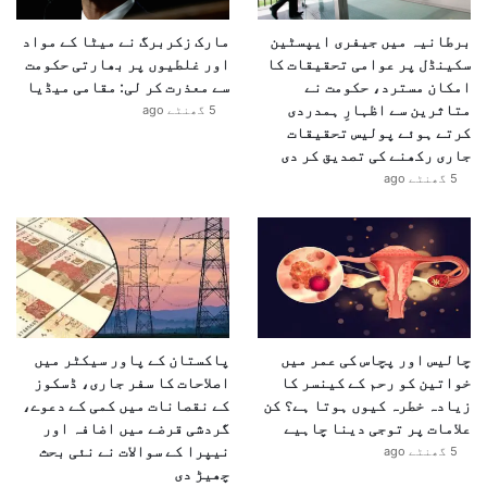
برطانیہ میں جیفری ایپسٹین
مارک زکربرگ نے میٹا کے مواد
سکینڈل پر عوامی تحقیقات کا
اور غلطیوں پر بھارتی حکومت
امکان مسترد، حکومت نے
سے معذرت کر لی: مقامی میڈیا
متاثرین سے اظہارِ ہمدردی
5 گھنٹے ago
کرتے ہوئے پولیس تحقیقات
جاری رکھنے کی تصدیق کر دی
5 گھنٹے ago
چالیس اور پچاس کی عمر میں
پاکستان کے پاور سیکٹر میں
خواتین کو رحم کے کینسر کا
اصلاحات کا سفر جاری، ڈسکوز
زیادہ خطرہ کیوں ہوتا ہے؟ کن
کے نقصانات میں کمی کے دعوے،
علامات پر توجی دینا چاہیے
گردشی قرضے میں اضافہ اور
نیپرا کے سوالات نے نئی بحث
5 گھنٹے ago
چھیڑ دی