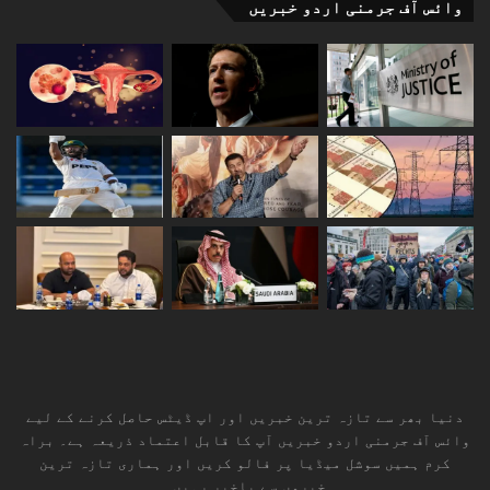
وائس آف جرمنی اردو خبریں
دنیا بھر سے تازہ ترین خبریں اور اپ ڈیٹس حاصل کرنے کے لیے
وائس آف جرمنی اردو خبریں آپ کا قابل اعتماد ذریعہ ہے۔ براہ
کرم ہمیں سوشل میڈیا پر فالو کریں اور ہماری تازہ ترین
خبروں سے باخبر رہیں۔