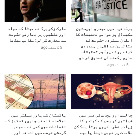
ک
ش
ی
ر
م
ی
ح
ف
ی
برطانیہ میں جیفری ایپسٹین
مارک زکربرگ نے میٹا کے مواد
س
ا
سکینڈل پر عوامی تحقیقات کا
اور غلطیوں پر بھارتی حکومت
ے
امکان مسترد، حکومت نے
سے معذرت کر لی: مقامی میڈیا
ل
ت
متاثرین سے اظہارِ ہمدردی
د
5 گھنٹے ago
ر
کرتے ہوئے پولیس تحقیقات
ی
ک
جاری رکھنے کی تصدیق کر دی
ن
ی
5 گھنٹے ago
ا
ہ
س
ک
ل
ے
ا
ز
م
ر
ک
ع
ی
ی
و
ٹ
چالیس اور پچاس کی عمر میں
پاکستان کے پاور سیکٹر میں
ن
ی
خواتین کو رحم کے کینسر کا
اصلاحات کا سفر جاری، ڈسکوز کے
ی
ک
زیادہ خطرہ کیوں ہوتا ہے؟ کن
نقصانات میں کمی کے دعوے،
و
ن
علامات پر توجی دینا چاہیے
گردشی قرضے میں اضافہ اور
ر