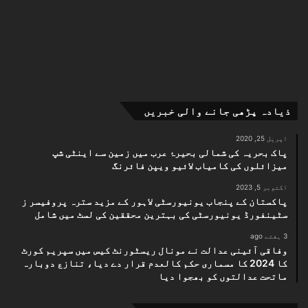
ذیادہ پڑھی جانے والی خبریں
اپریل 25, 2020
پاک بحریہ کی شمالی بحیرۂ عرب میں زمین سے اینٹی شپ
میزائلوں کی کامیاب لائیو ویپن فائرنگ
اکتوبر 5, 2023
پاکستان کے پنجاب یونیورسٹی لاہور کے مزید سترہ پروفیسر ز
سٹینفورڈ یونیورسٹی کی بہترین محققین کی لسٹ میں شامل
3 ہفتے ago
وفاقی آئینی عدالت نے مونال ریسٹورنٹ کیس میں سپریم کورٹ
کا 2024 کا مسماری حکم کالعدم قرار دے دیا، تنازع دوبارہ
ماتحت عدالتوں کو بھجوا دیا