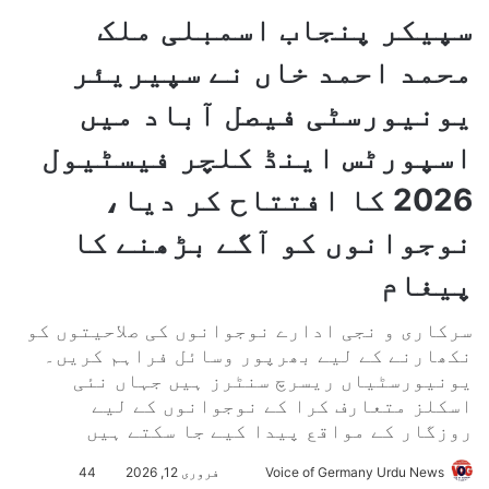
سپیکر پنجاب اسمبلی ملک
محمد احمد خاں نے سپیریئر
یونیورسٹی فیصل آباد میں
اسپورٹس اینڈ کلچر فیسٹیول
2026 کا افتتاح کر دیا،
نوجوانوں کو آگے بڑھنے کا
پیغام
سرکاری و نجی ادارے نوجوانوں کی صلاحیتوں کو
نکھارنے کے لیے بھرپور وسائل فراہم کریں۔
یونیورسٹیاں ریسرچ سنٹرز ہیں جہاں نئی
اسکلز متعارف کرا کے نوجوانوں کے لیے
روزگار کے مواقع پیدا کیے جا سکتے ہیں
Voice of Germany Urdu News
S
فروری 12, 2026
44