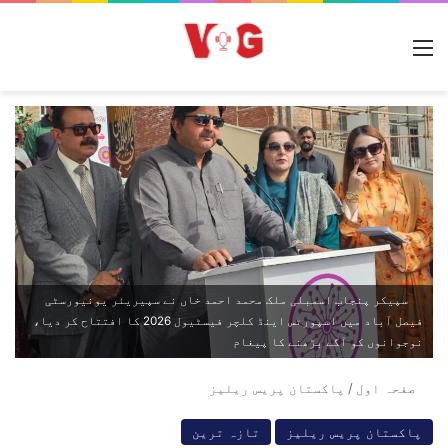
مینو
سپیکر پنجاب اسمبلی ملک محمد احمد خاں نے سپیریئر یونیورسٹی
فیصل آباد میں اسپورٹس اینڈ کلچر فیسٹیول 2026 کا افتتاح کر دیا،
نوجوانوں کو آگے بڑھنے کا پیغام
صفحہ اول
/
پاکستان پریس ریلیز
پاکستان پریس ریلیز
تازہ ترین