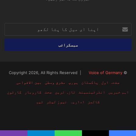
RSS
TikTok
Instagram
YouTube
LinkedIn
Facebook
X
اپنا
ای
میل
کا
پتا
لکھو
Voice of Germany
© Copyright 2026, All Rights Reserved |
صفحہ اول
پاکستان
یورپ
مشرق وسطیٰ
بین الاقوامی
اہم خبریں
انٹرٹینمینٹ
تازہ ترین
صحت
کاروبار
کارٹون
کالمز
اداریہ
نیوز لیٹر
ٹیم
RSS
TikTok
Instagram
YouTube
LinkedIn
Facebook
X