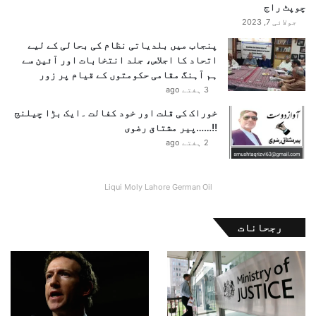
ا
چوپٹ راج
ن
جولائی 7, 2023
ہ
پنجاب میں بلدیاتی نظام کی بحالی کے لیے
ک
اتحاد کا اجلاس، جلد انتخابات اور آئین سے
ا
ہم آہنگ مقامی حکومتوں کے قیام پر زور
ن
3 ہفتے ago
و
و
خوراک کی قلت اور خود کفالت ۔ایک بڑا چیلنج
ک
!!……پیر مشتاق رضوی
ی
2 ہفتے ago
ش
ن
م
Liqui Moly Lahore German Oil
ی
ں
رجحانات
ش
ر
ک
ت