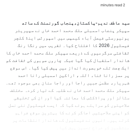
e
2 minutes read
n
d
سید عاطف ندیم-پاکستان،پنجاب گورنمنٹ کے ساتھ
a
سپیکر پنجاب اسمبلی ملک محمد احمد خاں نے سپیریئر
n
یونیورسٹی فیصل آباد کیمپس میں اسپورٹس اینڈ کلچر
e
فیسٹیول 2026 کا افتتاح کیا۔ تقریب میں رنگا رنگ
m
ثقافتی سرگرمیوں کے ذریعے سپیکر ملک محمد احمد خاں کا
a
شاندار استقبال کیا گیا جبکہ چاروں صوبوں کی ثقافت کو
i
l
ایک چھت تلے خوبصورت انداز میں پیش کیا گیا۔ اس موقع
پر مسز رانا ثناء اللہ، اراکین اسمبلی رانا احمد
شہریار، عظمیٰ جبیں راجا اور راجا منان بھی موجود تھے۔
سپیکر ملک محمد احمد خاں نے طلبہ کے تیار کردہ مختلف
سٹالز اور پراڈکٹس کا معائنہ کیا اور ان کی تخلیقی
صلاحیتوں کو سراہتے ہوئے کہا کہ ایسے فیسٹیول نئی نسل
کو اپنی صلاحیتیں اجاگر کرنے کا بہترین موقع فراہم
کرتے ہیں۔ انہوں نے فیسٹیول کے شاندار انتظامات پر
منتظمین کو خراجِ تحسین پیش کیا۔