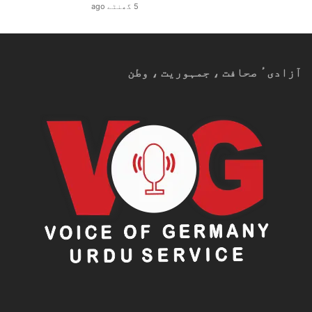
5 گھنٹے ago
آزادیٴ صحافت ، جمہوریت ، وطن