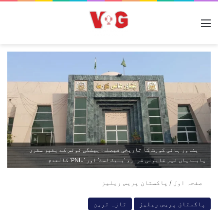
مینو
پشاور ہائی کورٹ کا تاریخی فیصلہ: پیشگی نوٹس کے بغیر سفری
پابندیاں غیر قانونی قرار، ‘بلیک لسٹ’ اور ‘PNIL’ کالعدم
صفحہ اول
/
پاکستان پریس ریلیز
پاکستان پریس ریلیز
تازہ ترین