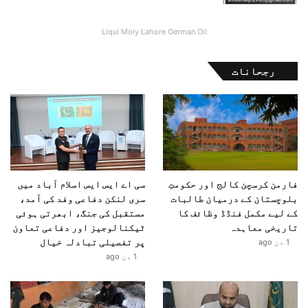
Liqui Moly Lahore German Oil
رجحانات
فارمن کرسچن کالج اور حکومتِ
سی اے ایس ایس اسلام آباد میں
بلوچستان کے درمیان طالبات
سری لنکن دفاعی وفد کی آمد،
کے لیے مکمل فنڈڈ وظائف کا
مستقبل کی جنگ، ابھرتی ہوئی
تاریخی معاہدہ
ٹیکنالوجیز اور دفاعی تعاون
پر تفصیلی تبادلہ خیال
1 دن ago
1 دن ago