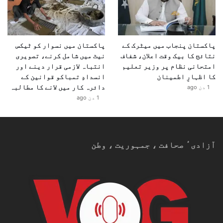
پاکستان پنجاب میں میٹرک کے
پاکستان میں نسوار کو ٹیکس
نتائج کا بیک وقت اعلان، شفاف
نیٹ میں شامل کرنے، تصویری
امتحانی نظام پر وزیر تعلیم
انتباہ لازمی قرار دینے اور
کا اظہارِ اطمینان
انسدادِ تمباکو قوانین کے
دائرہ کار میں لانے کا مطالبہ
1 دن ago
1 دن ago
آزادیٴ صحافت ، جمہوریت ، وطن