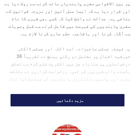
پر بین الاقوامی سفری پابندیاں عائد کرنے سے روک دیا ہے
m
اور قرار دیا ہے کہ ایسا عمل آئین اور مروجہ قوانین کے
a
منافی ہے۔ عدالت نے واضح کیا کہ کسی بھی شہری کا نام
i
سفری پابندیوں کی فہرست میں شامل کرنے سے قبل وجوہات
l
سے آگاہ کرنا اور باقاعدہ حکم جاری کرنا لازم ہے۔
یہ فیصلہ جسٹس صاحبزادہ اسد اللہ اور جسٹس ڈاکٹر
خورشید اقبال پر مشتمل دو رکنی بینچ نے تقریباً 36
درخواستوں پر سنایا، جن میں اکثریت ضلع کرم سے تعلق
رکھنے والے شہریوں کی تھی۔ درخواست گزاروں نے مختلف
سفری اور پاسپورٹ کنٹرول پابندیوں کو چیلنج کیا تھا۔
پیشگی نوٹس لازمی، ہنگامی صورت میں
مزید دکھائیں
24 گھنٹوں میں کارروائی
36 صفحات پر مشتمل تفصیلی فیصلے میں عدالت نے کہا کہ
کسی بھی شہری کو سفری پابندیوں کی فہرست میں شامل کرنے
سے پہلے پیشگی شوکاز نوٹس اور معقول وجوہات پر مبنی