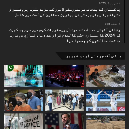
اکتوبر 5, 2023
پاکستان کے پنجاب یونیورسٹی لاہور کے مزید سترہ پروفیسر ز
سٹینفورڈ یونیورسٹی کی بہترین محققین کی لسٹ میں شامل
4 ہفتے ago
وفاقی آئینی عدالت نے مونال ریسٹورنٹ کیس میں سپریم کورٹ
کا 2024 کا مسماری حکم کالعدم قرار دے دیا، تنازع دوبارہ
ماتحت عدالتوں کو بھجوا دیا
وائس آف جرمنی اردو خبریں