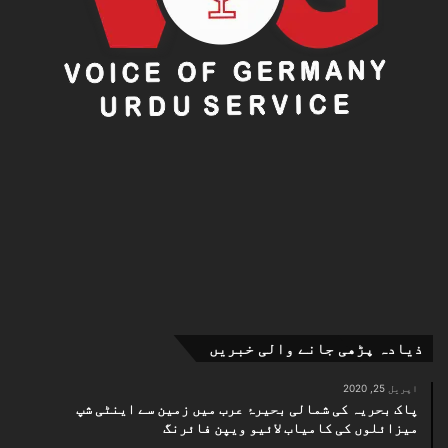
ذیادہ پڑھی جانے والی خبریں
اپریل 25, 2020
پاک بحریہ کی شمالی بحیرۂ عرب میں زمین سے اینٹی شپ
میزائلوں کی کامیاب لائیو ویپن فائرنگ