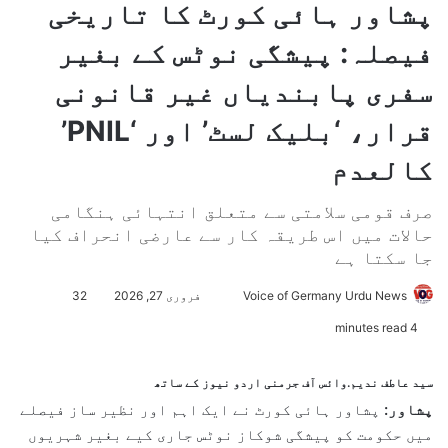
پشاور ہائی کورٹ کا تاریخی
فیصلہ: پیشگی نوٹس کے بغیر
سفری پابندیاں غیر قانونی
قرار، ‘بلیک لسٹ’ اور ‘PNIL’
کالعدم
صرف قومی سلامتی سے متعلق انتہائی ہنگامی
حالات میں اس طریقہ کار سے عارضی انحراف کیا
جا سکتا ہے
Voice of Germany Urdu News
S
فروری 27, 2026
32
e
4 minutes read
n
d
سید عاطف ندیم.وائس آف جرمنی اردو نیوز کے ساتھ
a
پشاور:
پشاور ہائی کورٹ نے ایک اہم اور نظیر ساز فیصلے
n
میں حکومت کو پیشگی شوکاز نوٹس جاری کیے بغیر شہریوں
e