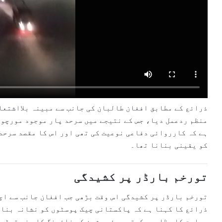
ذرائع کے مطابق افغان طالبان کی جانب سے مبینہ بلااشتعا
منظم ردعمل دیا، جس کے نتیجے میں سرحد پار موجود مورچوں
ہے کہ کارروائی دفاعی نوعیت کی تھی اور اس کا مقصد سرحد
کو یقینی بنانا تھا۔
تورخم بارڈر پر کشیدگی
تورخم بارڈر
پر کشیدگی اس وقت بڑھی جب افغان جانب سے اچ
ذرائع کا کہنا ہے کہ پاکستانی چیک پوسٹوں کو نشانہ بنان
مہارت کا مظاہرہ کرتے ہوئے دشمن کی فائرنگ کا منہ توڑ ج