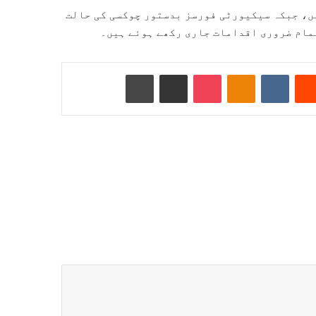
یں، جبکہ سیکیورٹی فورسز بدستور چوکسی کی حالت
تمام ضروری اقدامات جاری رکھے ہوئے ہیں۔
Reddit
VKontakte
Odnoklassniki
Pocket
ای میل کے ذریعے شیئر کریں
پرنٹ کریں