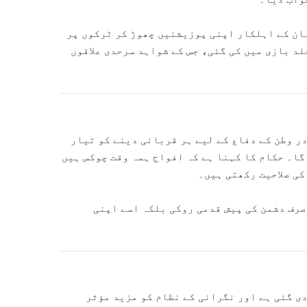
ان کے اہلکار اپنی پوزیشنیں چھوڑ کر ٹرکوں پر
جلد بازی میں کی گئی، جس کے شواہد سرحدی علاقوں
ر وطن کے دفاع کے لیے ہر قربانی دینے کو تیار
گا۔ حکام کا کہنا ہے کہ افواج ہمہ وقت چوکس ہیں
کی صلاحیت رکھتی ہیں۔
رف دشمن کی پیش قدمی روکی بلکہ اسے اپنی
ی گئی ہے اور نگرانی کے نظام کو مزید مؤثر