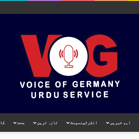
اہم خبریں
انٹرٹینمینٹ
تازہ ترین
صحت
کا