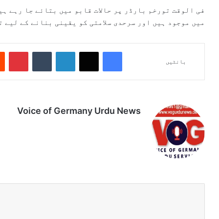
فی الوقت تورخم بارڈر پر حالات قابو میں بتائے جا رہے ہ
میں موجود ہیں اور سرحدی سلامتی کو یقینی بنانے کے لیے 
Pinterest
Tumblr
LinkedIn
X
Facebook
بانٹیں
Voice of Germany Urdu News
Tik
Ins
Yo
Lin
Fa
We
To
tag
uT
ke
ce
bsi
k
ra
ub
dIn
bo
te
m
e
ok