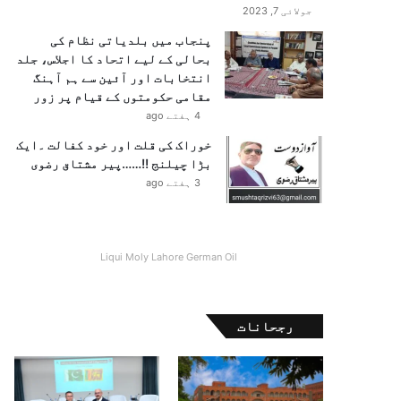
جولائی 7, 2023
پنجاب میں بلدیاتی نظام کی
بحالی کے لیے اتحاد کا اجلاس، جلد
انتخابات اور آئین سے ہم آہنگ
مقامی حکومتوں کے قیام پر زور
4 ہفتے ago
خوراک کی قلت اور خود کفالت ۔ایک
بڑا چیلنج !!……پیر مشتاق رضوی
3 ہفتے ago
Liqui Moly Lahore German Oil
رجحانات