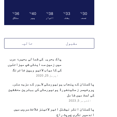
36
40
38
33
30
℃
℃
℃
℃
℃
جمعہ
ہفتہ
اتوار
پیر
منگل
مقبول
حالیہ
پاک بحریہ کی شمالی بحیرۂ عرب
میں زمین سے اینٹی شپ میزائلوں
کی کامیاب لائیو ویپن فائرنگ
اپریل 25, 2020
پاکستان کے پنجاب یونیورسٹی لاہور کے مزید سترہ
پروفیسر ز سٹینفورڈ یونیورسٹی کی بہترین محققین
کی لسٹ میں شامل
اکتوبر 5, 2023
پاکستان انٹر نیشنل ائیر لائینز فلائٹ سروس میں
اندھیر نگری چوپٹ راج