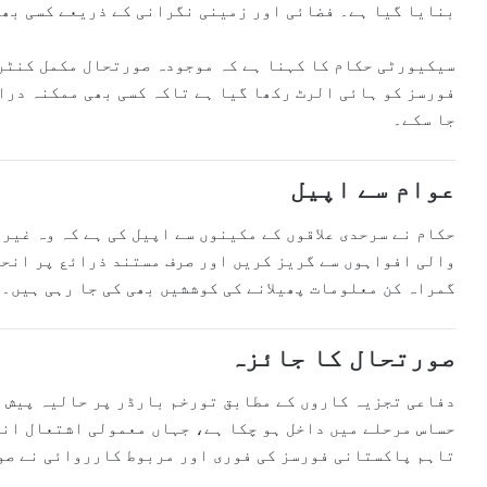
بنایا گیا ہے۔ فضائی اور زمینی نگرانی کے ذریعے کسی بھی
سیکیورٹی حکام کا کہنا ہے کہ موجودہ صورتحال مکمل کنٹر
فورسز کو ہائی الرٹ رکھا گیا ہے تاکہ کسی بھی ممکنہ درا
جا سکے۔
عوام سے اپیل
حکام نے سرحدی علاقوں کے مکینوں سے اپیل کی ہے کہ وہ غیر
والی افواہوں سے گریز کریں اور صرف مستند ذرائع پر انحص
گمراہ کن معلومات پھیلانے کی کوششیں بھی کی جا رہی ہیں۔
صورتحال کا جائزہ
دفاعی تجزیہ کاروں کے مطابق تورخم بارڈر پر حالیہ پیش ر
حساس مرحلے میں داخل ہو چکا ہے، جہاں معمولی اشتعال انگ
تاہم پاکستانی فورسز کی فوری اور مربوط کارروائی نے صو