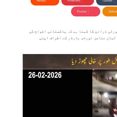
Reddit
Pinterest
Tumblr
Pocket
Odnok
رٹی ذرائع کا کہنا ہے کہ پاکستانی افواج کی
لبان عناصر تورخم بارڈر کے اطراف اپنی