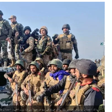
پاک افغان بارڈر فائرنگ: پاک فوج کی مؤثر جوابی کارروائی، افغان طا