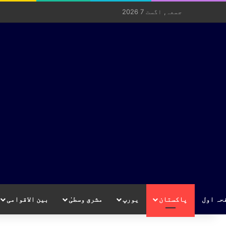
جمعہ, اگست 7 2026
حہ اول
پاکستان
یورپ
مشرق وسطیٰ
بین الاقوامی