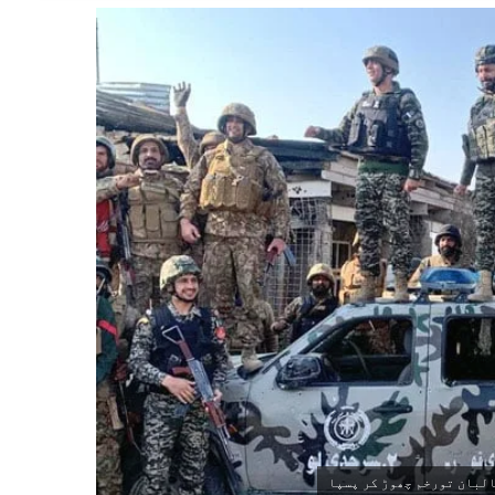
لبان تورخم چھوڑ کر پسپا