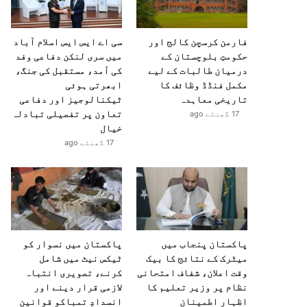
فارمن کرسچن کالج اور
سی اے ایس ایس اسلام آباد
حکومتِ بلوچستان کے
میں سری لنکن دفاعی وفد
درمیان طالبات کے لیے
کی آمد، مستقبل کی جنگ،
مکمل فنڈڈ وظائف کا
ابھرتی ہوئی
تاریخی معاہدہ
ٹیکنالوجیز اور دفاعی
تعاون پر تفصیلی تبادلہ
17 گھنٹے ago
خیال
17 گھنٹے ago
پاکستان پنجاب میں
پاکستان میں نسوار کو
میٹرک کے نتائج کا بیک
ٹیکس نیٹ میں شامل
وقت اعلان، شفاف امتحانی
کرنے، تصویری انتباہ
نظام پر وزیر تعلیم کا
لازمی قرار دینے اور
اظہارِ اطمینان
انسدادِ تمباکو قوانین