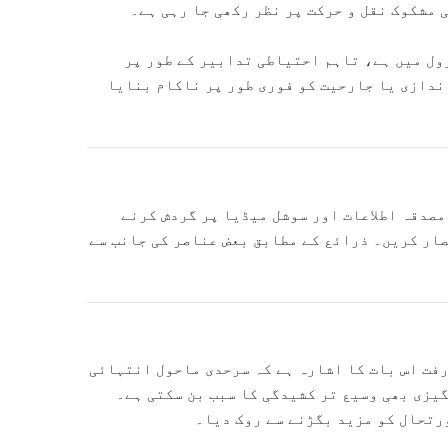
 مشکوک نقل و حرکت پر نظر رکھی جا رہی ہے۔
ول میں ہے، تاہم احتیاطی تدابیر کے طور پر
ندازی یا جارحیت کو فوری طور پر ناکام بنایا
 مصدقہ اطلاعات اور سوشل میڈیا پر گردش کرنے
ار کریں۔ ذرائع کے مطابق بعض عناصر کی جانب سے
فت اس بات کا اشارہ ہے کہ سرحدی ماحول انتہائی
یزی بھی وسیع تر کشیدگی کا سبب بن سکتی ہے۔
رتحال کو مزید بگڑنے سے روک دیا۔