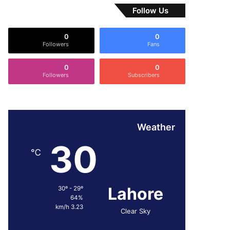
Follow Us
0
0
Followers
Fans
0
0
Followers
Subscribers
Weather
30
℃
Lahore
30º - 29º
64%
3.23 km/h
Clear Sky