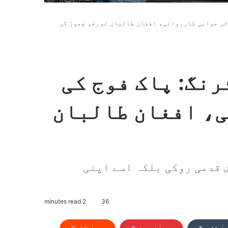
ثر جوابی کارروائی، افغان طالبان تورخم چھوڑ کر
نگ: پاک فوج کی
، افغان طالبان
 قدمی روکی بلکہ اسے اپنی
2 minutes read
36