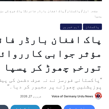
صفحہ اول
/
پاکستان
/
پاک افغان بارڈر فائرنگ: پاک فوج کی مؤ
پسپا
پاکستان
اہم خبریں
پاک افغان بارڈر فائر
مؤثر جوابی کارروائی
تورخم چھوڑ کر پسپا
“پاکستانی فورسز نے نہ صرف دشمن کی پیش
پوزیشنیں چھوڑنے پر مجبور کر دیا۔”
Voice of Germany Urdu News
S
فروری 27, 2026
e
n