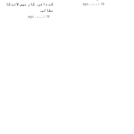
کے دائرہ کار میں لانے کا
19 گھنٹے ago
مطالبہ
19 گھنٹے ago