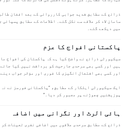
ذرائع کے مطابق شدید جوابی کارروائی کے بعد افغان طالب
سامان لاد کر علاقے سے نکل گئے۔ اطلاعات کے مطابق پسپائی 
میں دیکھے گئے۔
پاکستانی افواج کا عزم
سیکیورٹی ذرائع نے واضح کیا ہے کہ پاکستان کی افواج ماد
ہیں اور کسی بھی سرحدی جارحیت کو برداشت نہیں کیا جائے 
اور کسی بھی اشتعال انگیزی کا فوری اور مؤثر جواب دینے 
ایک سیکیورٹی اہلکار کے مطابق، “پاکستانی فورسز نے نہ ص
پوزیشنیں چھوڑنے پر مجبور کر دیا۔”
ہائی الرٹ اور نگرانی میں اضافہ
ذرائع کے مطابق سرحدی علاقوں میں اضافی نفری تعینات کر د