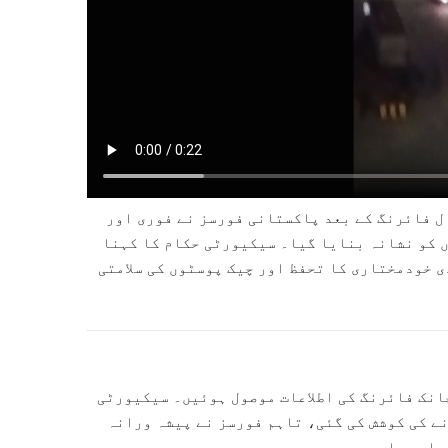
ل فائرنگ کے بعد پاکستانی فورسز نے فوری اور
 کو نشانہ بنایا گیا۔ سیکیورٹی حکام کا کہنا
ی خودمختاری کا تحفظ اور چیک پوسٹوں کی سلامتی
انک فائرنگ کی اطلاعات موصول ہوئیں۔ سیکیورٹی
ے کی کوشش کی گئی، تاہم فورسز نے پیشہ ورانہ
واب دیا۔