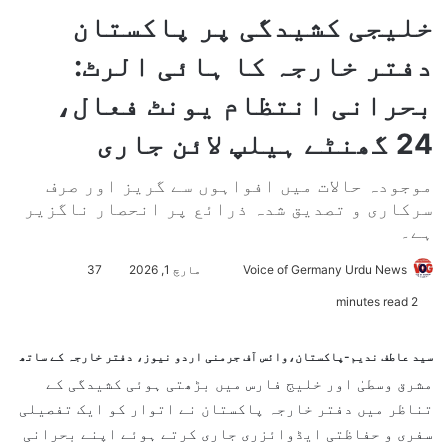
خلیجی کشیدگی پر پاکستان
دفتر خارجہ کا ہائی الرٹ:
بحرانی انتظام یونٹ فعال،
24 گھنٹے ہیلپ لائن جاری
موجودہ حالات میں افواہوں سے گریز اور صرف
سرکاری و تصدیق شدہ ذرائع پر انحصار ناگزیر
ہے۔
Voice of Germany Urdu News
S
مارچ 1, 2026
37
e
2 minutes read
n
d
سید عاطف ندیم-پاکستان،وائس آف جرمنی اردو نیوز، دفتر خارجہ کے ساتھ
a
مشرق وسطیٰ اور خلیج فارس میں بڑھتی ہوئی کشیدگی کے
n
تناظر میں
دفتر خارجہ پاکستان
نے اتوار کو ایک تفصیلی
e
سفری و حفاظتی ایڈوائزری جاری کرتے ہوئے اپنے بحرانی
m