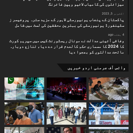
میزائلوں کی کامیاب لائیو ویپن فائرنگ
اکتوبر 5, 2023
پاکستان کے پنجاب یونیورسٹی لاہور کے مزید سترہ پروفیسر ز
سٹینفورڈ یونیورسٹی کی بہترین محققین کی لسٹ میں شامل
4 ہفتے ago
وفاقی آئینی عدالت نے مونال ریسٹورنٹ کیس میں سپریم کورٹ
کا 2024 کا مسماری حکم کالعدم قرار دے دیا، تنازع دوبارہ
ماتحت عدالتوں کو بھجوا دیا
وائس آف جرمنی اردو خبریں