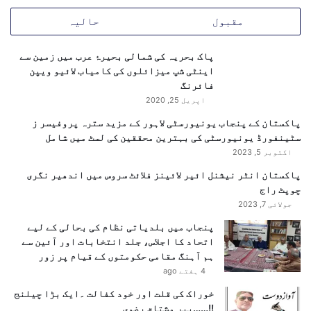
4
تاحال بحال نہیں
مقبول
حالیہ
ن
ا
پاک بحریہ کی شمالی بحیرۂ عرب میں زمین سے
ف
اینٹی شپ میزائلوں کی کامیاب لائیو ویپن
ذ
دریں اثنا، ابوظہبی میں پاکستانی سفارت خانے نے
فائرنگ
متحدہ عرب امارات میں مقیم پاکستانی کمیونٹی کو مطلع
اپریل 25, 2020
کیا ہے کہ فلائٹ آپریشن تاحال مکمل طور پر بحال نہیں
پاکستان کے پنجاب یونیورسٹی لاہور کے مزید سترہ پروفیسر ز
ہوا۔
سٹینفورڈ یونیورسٹی کی بہترین محققین کی لسٹ میں شامل
اکتوبر 5, 2023
سفارت خانے نے شہریوں کو ہدایت کی:
پاکستان انٹر نیشنل ائیر لائینز فلائٹ سروس میں اندھیر نگری
چوپٹ راج
سفر سے قبل متعلقہ ایئر لائن سے فلائٹ اسٹیٹس کی
جولائی 7, 2023
تصدیق کریں
پنجاب میں بلدیاتی نظام کی بحالی کے لیے
ہوائی اڈے روانگی سے پہلے شیڈول کی دوبارہ جانچ
اتحاد کا اجلاس، جلد انتخابات اور آئین سے
کریں
ہم آہنگ مقامی حکومتوں کے قیام پر زور
صرف سرکاری اور تصدیق شدہ ذرائع پر انحصار کریں
4 ہفتے ago
خوراک کی قلت اور خود کفالت ۔ایک بڑا چیلنج
دبئی میں پاکستانی قونصل خانے نے بھی کمیونٹی کو
!!……پیر مشتاق رضوی