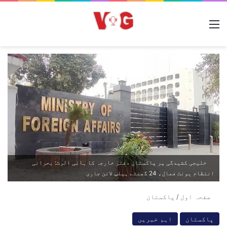
مینو
خلیجی کشیدگی پر پاکستان دفتر خارجہ کا ہائی الرٹ: بحرانی
انتظام یونٹ فعال، 24 گھنٹے ہیلپ لائن جاری
صفحہ اول
/
پاکستان
پاکستان
اہم خبریں