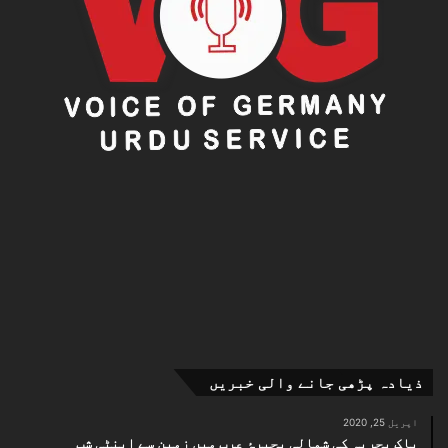
ذیادہ پڑھی جانے والی خبریں
اپریل 25, 2020
پاک بحریہ کی شمالی بحیرۂ عرب میں زمین سے اینٹی شپ