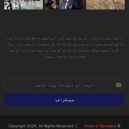
دنیا بھر سے تازہ ترین خبریں اور اپ ڈیٹس حاصل کرنے کے لیے
وائس آف جرمنی اردو خبریں آپ کا قابل اعتماد ذریعہ ہے۔ براہ
کرم ہمیں سوشل میڈیا پر فالو کریں اور ہماری تازہ ترین
خبروں سے باخبر رہیں۔
RSS
TikTok
Instagram
YouTube
LinkedIn
Facebook
X
اپنا
ای
میل
کا
پتا
لکھو
Voice of Germany
© Copyright 2026, All Rights Reserved |