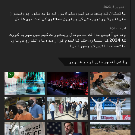
اکتوبر 5, 2023
پاکستان کے پنجاب یونیورسٹی لاہور کے مزید سترہ پروفیسر ز
سٹینفورڈ یونیورسٹی کی بہترین محققین کی لسٹ میں شامل
4 ہفتے ago
وفاقی آئینی عدالت نے مونال ریسٹورنٹ کیس میں سپریم کورٹ
کا 2024 کا مسماری حکم کالعدم قرار دے دیا، تنازع دوبارہ
ماتحت عدالتوں کو بھجوا دیا
وائس آف جرمنی اردو خبریں