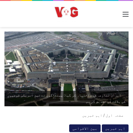
مینو
ایران تنازعہ شدت اختیار کر گیا: پینٹاگون نے تین امریکی فوجیوں
کی ہلاکت کی تصدیق کر دی
صفحہ اول
/
اہم خبریں
اہم خبریں
بین الاقوامی