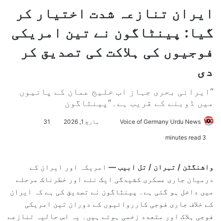
ایران تنازعہ شدت اختیار کر
گیا: پینٹاگون نے تین امریکی
فوجیوں کی ہلاکت کی تصدیق کر
دی
“ایرانی بحری جہاز اب خلیج عمان کے پانیوں
میں ڈوبنے کے قریب ہے۔”پینٹاگون
Voice of Germany Urdu News
S
مارچ 1, 2026
31
e
3 minutes read
n
d
واشنگٹن / تہران / تل ابیب —
امریکہ اور ایران کے
a
درمیان جاری عسکری کشیدگی ایک نئے اور خطرناک مرحلے
n
میں داخل ہو گئی ہے۔
پینٹاگون
نے تصدیق کی ہے کہ ایران
e
کے خلاف جاری فوجی کارروائیوں کے دوران تین امریکی
m
فوجی ہلاک اور متعدد زخمی ہوئے ہیں۔ یہ اس حالیہ تنازعے
a