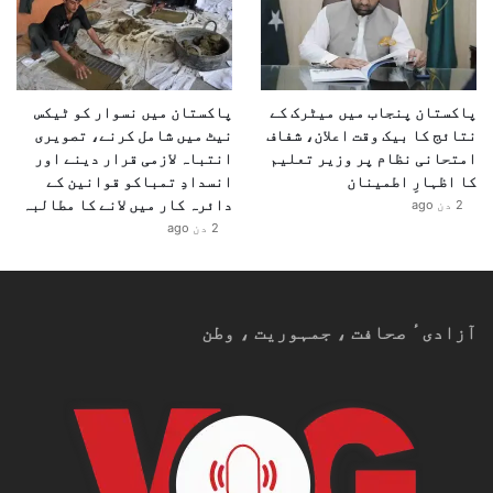
پاکستان پنجاب میں میٹرک کے
پاکستان میں نسوار کو ٹیکس
نتائج کا بیک وقت اعلان، شفاف
نیٹ میں شامل کرنے، تصویری
امتحانی نظام پر وزیر تعلیم
انتباہ لازمی قرار دینے اور
کا اظہارِ اطمینان
انسدادِ تمباکو قوانین کے
دائرہ کار میں لانے کا مطالبہ
2 دن ago
2 دن ago
آزادیٴ صحافت ، جمہوریت ، وطن