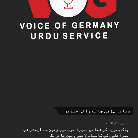
ذیادہ پڑھی جانے والی خبریں
اپریل 25, 2020
پاک بحریہ کی شمالی بحیرۂ عرب میں زمین سے اینٹی شپ
میزائلوں کی کامیاب لائیو ویپن فائرنگ