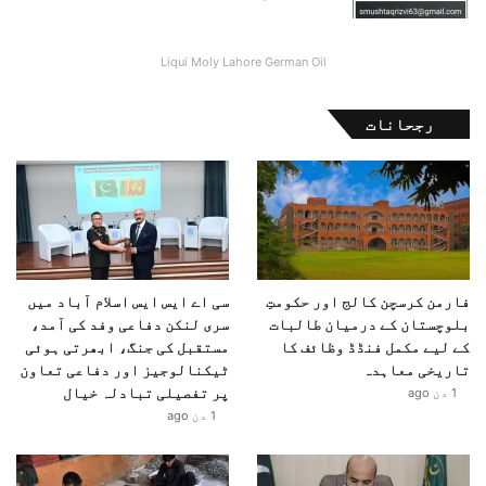
Liqui Moly Lahore German Oil
رجحانات
فارمن کرسچن کالج اور حکومتِ
سی اے ایس ایس اسلام آباد میں
بلوچستان کے درمیان طالبات
سری لنکن دفاعی وفد کی آمد،
کے لیے مکمل فنڈڈ وظائف کا
مستقبل کی جنگ، ابھرتی ہوئی
تاریخی معاہدہ
ٹیکنالوجیز اور دفاعی تعاون
پر تفصیلی تبادلہ خیال
1 دن ago
1 دن ago