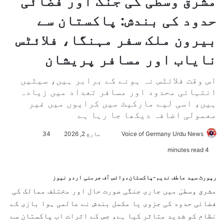
مشرق وسطیٰ کی جنگ اور فضائی
حدود کی بندش: پاکستان سے
بیرون ملک سفر مہنگا، فلائٹس
نایاب اور مسافر پریشان
اس وقت فلائٹس نہ ہونے کے برابر ہیں، سیٹیں
انتہائی محدود اور مسافر تعداد میں زیادہ
ہیں، اسی لیے مارکیٹ میں کرایوں میں غیر
معمولی اضافہ دیکھا جا رہا ہے
Voice of Germany Urdu News
S
مارچ 2, 2026
34
e
4 minutes read
n
d
رپورٹ سید عاطف ندیم-پاکستان،وائس آف جرمنی اردو نیوز
a
مشرق وسطیٰ میں جاری جنگی صورت حال اور مختلف ممالک کی
n
فضائی حدود کی جزوی یا مکمل بندش نے عالمی ہوا بازی کے
e
نظام کو شدید متاثر کیا ہے، جس کے اثرات اب پاکستان سے
m