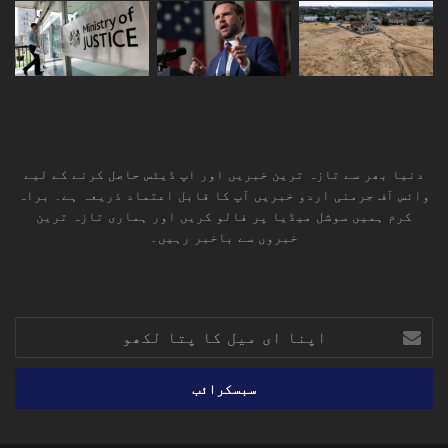
دنیا بھر سے تازہ ترین خبریں اور اپ ڈیٹس حاصل کرنے کے لیے
وائس آف جرمنی اردو خبریں آپ کا قابل اعتماد ذریعہ ہے۔ براہ
کرم ہمیں سوشل میڈیا پر فالو کریں اور ہماری تازہ ترین
خبروں سے باخبر رہیں۔
RSS
TikTok
Instagram
YouTube
LinkedIn
Facebook
X
اپنا
ای
میل
کا
پتا
لکھو