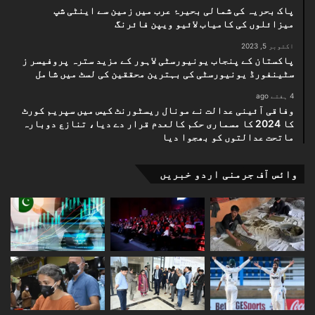
پاک بحریہ کی شمالی بحیرۂ عرب میں زمین سے اینٹی شپ
میزائلوں کی کامیاب لائیو ویپن فائرنگ
اکتوبر 5, 2023
پاکستان کے پنجاب یونیورسٹی لاہور کے مزید سترہ پروفیسر ز
سٹینفورڈ یونیورسٹی کی بہترین محققین کی لسٹ میں شامل
4 ہفتے ago
وفاقی آئینی عدالت نے مونال ریسٹورنٹ کیس میں سپریم کورٹ
کا 2024 کا مسماری حکم کالعدم قرار دے دیا، تنازع دوبارہ
ماتحت عدالتوں کو بھجوا دیا
وائس آف جرمنی اردو خبریں