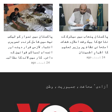
پاکستان پنجاب میں میٹرک کے
پاکستان میں نسوار کو ٹیکس
نتائج کا بیک وقت اعلان، شفاف
نیٹ میں شامل کرنے، تصویری
امتحانی نظام پر وزیر تعلیم
انتباہ لازمی قرار دینے اور
کا اظہارِ اطمینان
انسدادِ تمباکو قوانین کے
دائرہ کار میں لانے کا مطالبہ
24 گھنٹے ago
24 گھنٹے ago
آزادیٴ صحافت ، جمہوریت ، وطن