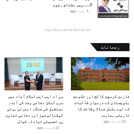
رفت پر ہے۔
!!……پیر مشتاق رضوی
3 ہفتے ago
Liqui Moly Lahore German Oil
رجحانات
فارمن کرسچن کالج اور حکومتِ
سی اے ایس ایس اسلام آباد میں
بلوچستان کے درمیان طالبات
سری لنکن دفاعی وفد کی آمد،
کے لیے مکمل فنڈڈ وظائف کا
مستقبل کی جنگ، ابھرتی ہوئی
تاریخی معاہدہ
ٹیکنالوجیز اور دفاعی تعاون
پر تفصیلی تبادلہ خیال
22 گھنٹے ago
22 گھنٹے ago