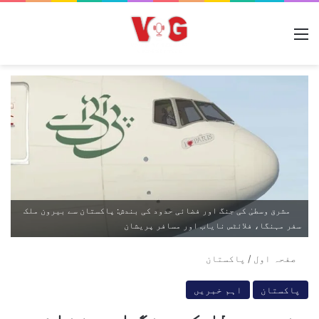
مینو
مشرق وسطیٰ کی جنگ اور فضائی حدود کی بندش: پاکستان سے بیرون ملک
سفر مہنگا، فلائٹس نایاب اور مسافر پریشان
صفحہ اول
/
پاکستان
پاکستان
اہم خبریں